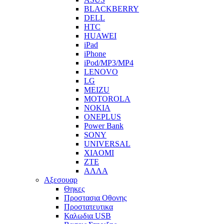
BLACKBERRY
DELL
HTC
HUAWEI
iPad
iPhone
iPod/MP3/MP4
LENOVO
LG
MEIZU
MOTOROLA
NOKIA
ONEPLUS
Power Bank
SONY
UNIVERSAL
XIAOMI
ZTE
ΑΛΛΑ
Αξεσουαρ
Θηκες
Προστασια Οθονης
Προστατευτικα
Καλωδια USB