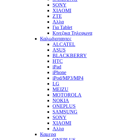
SONY
XIAOMI
ZTE
Αλλα
Για Tablet
Κινεζικα Τηλεφωνα
Καλωδιοταινιες
ALCATEL
ASUS
BLACKBERRY
HTC
iPad
iPhone
iPod/MP3/MP4
LG
MEIZU
MOTOROLA
NOKIA
ONEPLUS
SAMSUNG
SONY
XIAOMI
Αλλα
Καμερα
ONEPLUS