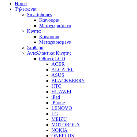
Home
Τηλεφωνια
Smartphones
Καινουρια
Μεταχειρισμενα
Κινητα
Καινουρια
Μεταχειρισμενα
Σταθερα
Ανταλλακτικα Κινητης
Οθονες LCD
ACER
ALCATEL
ASUS
BLACKBERRY
HTC
HUAWEI
iPad
iPhone
LENOVO
LG
MEIZU
MOTOROLA
NOKIA
ONEPLUS