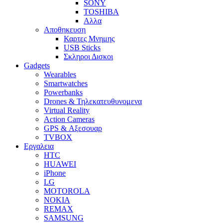
SONY
TOSHIBA
Αλλα
Αποθηκευση
Καρτες Μνημης
USB Sticks
Σκληροι Δισκοι
Gadgets
Wearables
Smartwatches
Powerbanks
Drones & Τηλεκατευθυνομενα
Virtual Reality
Action Cameras
GPS & Αξεσουαρ
TVBOX
Εργαλεια
HTC
HUAWEI
iPhone
LG
MOTOROLA
NOKIA
REMAX
SAMSUNG