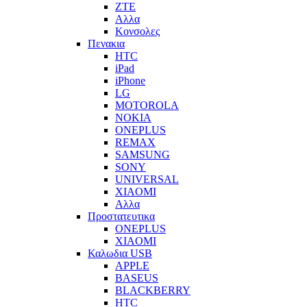
ZTE
Αλλα
Κονσολες
Πενακια
HTC
iPad
iPhone
LG
MOTOROLA
NOKIA
ONEPLUS
REMAX
SAMSUNG
SONY
UNIVERSAL
XIAOMI
Αλλα
Προστατευτικα
ONEPLUS
XIAOMI
Καλωδια USB
APPLE
BASEUS
BLACKBERRY
HTC