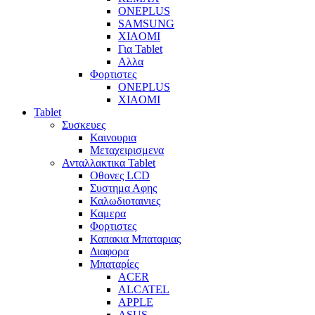
ONEPLUS
SAMSUNG
XIAOMI
Για Tablet
Αλλα
Φορτιστες
ONEPLUS
XIAOMI
Tablet
Συσκευες
Καινουρια
Μεταχειρισμενα
Ανταλλακτικα Tablet
Οθονες LCD
Συστημα Αφης
Καλωδιοταινιες
Καμερα
Φορτιστες
Καπακια Μπαταριας
Διαφορα
Μπαταρίες
ACER
ALCATEL
APPLE
ASUS