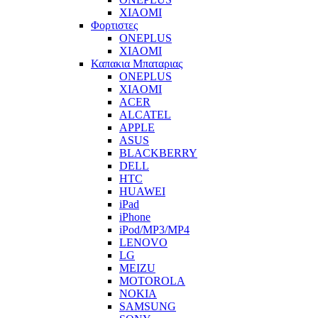
XIAOMI
Φορτιστες
ONEPLUS
XIAOMI
Καπακια Μπαταριας
ONEPLUS
XIAOMI
ACER
ALCATEL
APPLE
ASUS
BLACKBERRY
DELL
HTC
HUAWEI
iPad
iPhone
iPod/MP3/MP4
LENOVO
LG
MEIZU
MOTOROLA
NOKIA
SAMSUNG