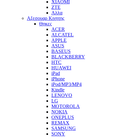
XIAOMI
ZTE
Αλλα
Αξεσουαρ Κινητης
Θηκες
ACER
ALCATEL
APPLE
ASUS
BASEUS
BLACKBERRY
HTC
HUAWEI
iPad
iPhone
iPod/MP3/MP4
Kindle
LENOVO
LG
MOTOROLA
NOKIA
ONEPLUS
REMAX
SAMSUNG
SONY