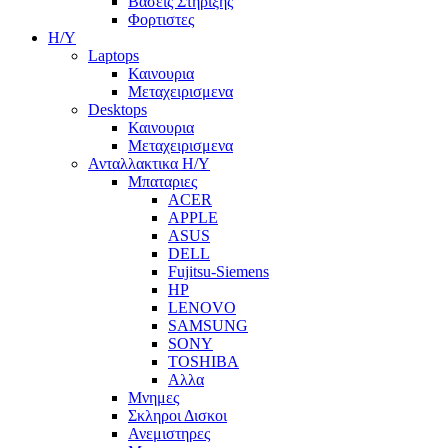
Βασεις Στηριξης
Φορτιστες
Η/Υ
Laptops
Καινουρια
Μεταχειρισμενα
Desktops
Καινουρια
Μεταχειρισμενα
Ανταλλακτικα H/Y
Μπαταριες
ACER
APPLE
ASUS
DELL
Fujitsu-Siemens
HP
LENOVO
SAMSUNG
SONY
TOSHIBA
Αλλα
Μνημες
Σκληροι Δισκοι
Ανεμιστηρες