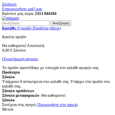
Σύνδεση
Επικοινωνήστε μαζί μας
Καλέστε μας τώρα:
2313 044184
Αναζήτηση
Καλάθι:
0
προϊόν
Προϊόντα
(άδειο)
Κανένα προϊόν
Θα καθοριστεί
Αποστολή
0,00 €
Σύνολο
Ολοκλήρωση αγορών
Το προϊόν προστέθηκε με επιτυχία στο καλάθι αγορών σας
Ποσότητα
Σύνολο
Υπάρχουν
0
αντικείμενα στο καλάθι σας.
Υπάρχει ένα προϊόν στο
καλάθι σας.
Σύνολο προϊόντων
Σύνολο μεταφορικών
Θα καθοριστεί
Σύνολο
Συνέχεια στις αγορές
Προχωρήστε στο ταμείο
Μενού