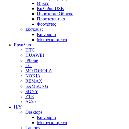
Θηκες
Καλωδια USB
Προστασια Οθονης
Προστατευτικα
Φορτιστες
Συσκευες
Καινουρια
Μεταχειρισμενα
Εργαλεια
HTC
HUAWEI
iPhone
LG
MOTOROLA
NOKIA
REMAX
SAMSUNG
SONY
ZTE
Αλλα
Η/Υ
Desktops
Καινουρια
Μεταχειρισμενα
Laptops