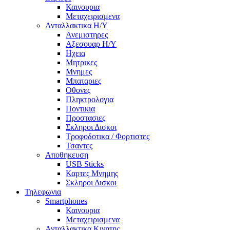
Καινουρια
Μεταχειρισμενα
Ανταλλακτικα H/Y
Ανεμιστηρες
Αξεσουαρ Η/Υ
Ηχεια
Μητρικες
Μνημες
Μπαταριες
Οθονες
Πληκτρολογια
Ποντικια
Προστασιες
Σκληροι Δισκοι
Τροφοδοτικα / Φορτιστες
Τσαντες
Αποθηκευση
USB Sticks
Καρτες Μνημης
Σκληροι Δισκοι
Τηλεφωνια
Smartphones
Καινουρια
Μεταχειρισμενα
Ανταλλακτικα Κινητης