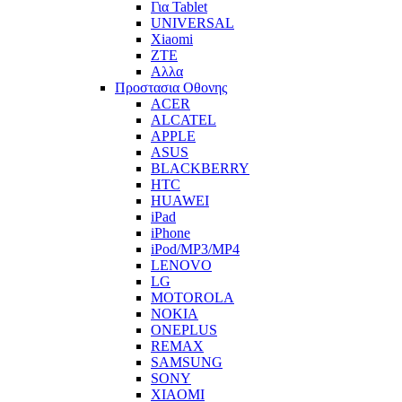
Για Tablet
UNIVERSAL
Xiaomi
ZTE
Αλλα
Προστασια Οθονης
ACER
ALCATEL
APPLE
ASUS
BLACKBERRY
HTC
HUAWEI
iPad
iPhone
iPod/MP3/MP4
LENOVO
LG
MOTOROLA
NOKIA
ONEPLUS
REMAX
SAMSUNG
SONY
XIAOMI