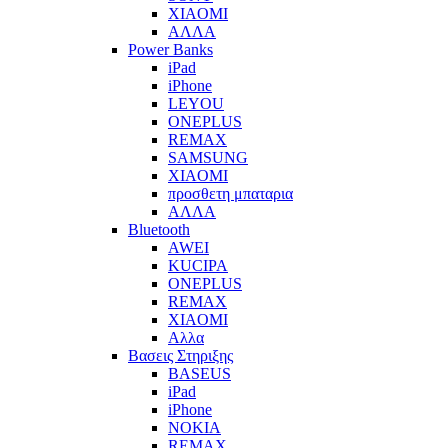
XIAOMI
ΑΛΛΑ
Power Banks
iPad
iPhone
LEYOU
ONEPLUS
REMAX
SAMSUNG
XIAOMI
προσθετη μπαταρια
ΑΛΛΑ
Bluetooth
AWEI
KUCIPA
ONEPLUS
REMAX
XIAOMI
Αλλα
Βασεις Στηριξης
BASEUS
iPad
iPhone
NOKIA
REMAX