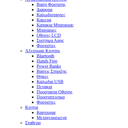
Βαση Φορτισης
Διαφορα
Καλωδιοταινιες
Καμερα
Καπακια Μπαταριας
Μπαταριες
Οθονες LCD
Συστημα Αφης
Φορτιστες
Αξεσουαρ Κινητης
Bluetooth
Hands Free
Power Banks
Βασεις Στηριξης
Θηκες
Καλωδια USB
Πενακια
Προστασια Οθονης
Προστατευτικα
Φορτιστες
Κινητα
Καινουρια
Μεταχειρισμενα
Σταθερα