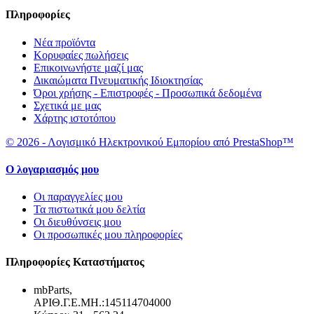
Πληροφορίες
Νέα προϊόντα
Κορυφαίες πωλήσεις
Επικοινωνήστε μαζί μας
Δικαιώματα Πνευματικής Ιδιοκτησίας
Όροι χρήσης - Επιστροφές - Προσωπικά δεδομένα
Σχετικά με μας
Χάρτης ιστοτόπου
© 2026 - Λογισμικό Ηλεκτρονικού Εμπορίου από PrestaShop™
Ο λογαριασμός μου
Οι παραγγελίες μου
Τα πιστωτικά μου δελτία
Οι διευθύνσεις μου
Οι προσωπικές μου πληροφορίες
Πληροφορίες Καταστήματος
mbParts,
ΑΡΙΘ.Γ.Ε.ΜΗ.:145114704000