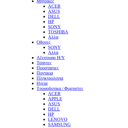
Μητρικες
ACER
ASUS
DELL
HP
SONY
TOSHIBA
Αλλα
Οθονες
SONY
Αλλα
Αξεσουαρ Η/Υ
Τσαντες
Προστασιες
Ποντικια
Πληκτρολογια
Ηχεια
Τροφοδοτικα / Φορτιστες
ACER
APPLE
ASUS
DELL
HP
LENOVO
SAMSUNG