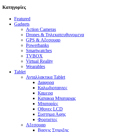
Κατηγορίες
Featured
Gadgets
Action Cameras
Drones & Τηλεκατευθυνομενα
GPS & Αξεσουαρ
Powerbanks
Smartwatches
TVBOX
Virtual Reality
Wearables
Tablet
Ανταλλακτικα Tablet
Διαφορα
Καλωδιοταινιες
Καμερα
Καπακια Μπαταριας
Μπαταρίες
Οθονες LCD
Συστημα Αφης
Φορτιστες
Αξεσουαρ
Βασεις Στηριξης