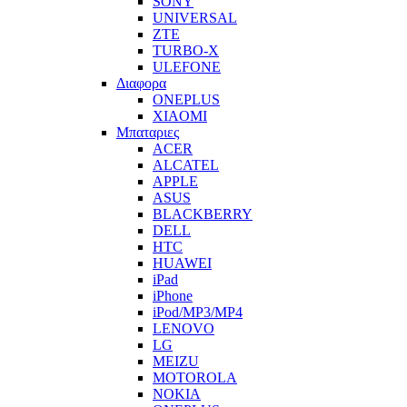
SONY
UNIVERSAL
ZTE
TURBO-X
ULEFONE
Διαφορα
ONEPLUS
XIAOMI
Μπαταριες
ACER
ALCATEL
APPLE
ASUS
BLACKBERRY
DELL
HTC
HUAWEI
iPad
iPhone
iPod/MP3/MP4
LENOVO
LG
MEIZU
MOTOROLA
NOKIA