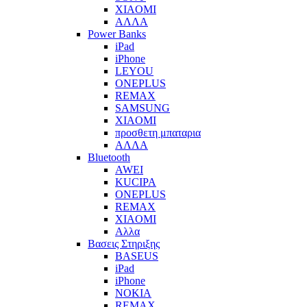
XIAOMI
ΑΛΛΑ
Power Banks
iPad
iPhone
LEYOU
ONEPLUS
REMAX
SAMSUNG
XIAOMI
προσθετη μπαταρια
ΑΛΛΑ
Bluetooth
AWEI
KUCIPA
ONEPLUS
REMAX
XIAOMI
Αλλα
Βασεις Στηριξης
BASEUS
iPad
iPhone
NOKIA
REMAX