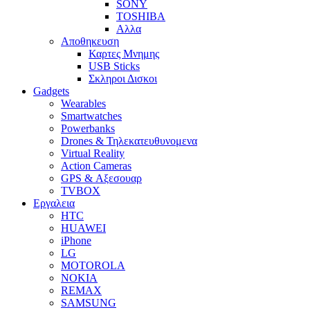
SONY
TOSHIBA
Αλλα
Αποθηκευση
Καρτες Μνημης
USB Sticks
Σκληροι Δισκοι
Gadgets
Wearables
Smartwatches
Powerbanks
Drones & Τηλεκατευθυνομενα
Virtual Reality
Action Cameras
GPS & Αξεσουαρ
TVBOX
Εργαλεια
HTC
HUAWEI
iPhone
LG
MOTOROLA
NOKIA
REMAX
SAMSUNG