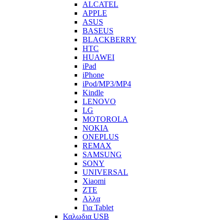
ALCATEL
APPLE
ASUS
BASEUS
BLACKBERRY
HTC
HUAWEI
iPad
iPhone
iPod/MP3/MP4
Kindle
LENOVO
LG
MOTOROLA
NOKIA
ONEPLUS
REMAX
SAMSUNG
SONY
UNIVERSAL
Xiaomi
ZTE
Αλλα
Για Tablet
Καλωδια USB