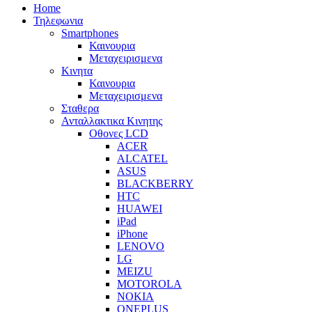
Home
Τηλεφωνια
Smartphones
Καινουρια
Μεταχειρισμενα
Κινητα
Καινουρια
Μεταχειρισμενα
Σταθερα
Ανταλλακτικα Κινητης
Οθονες LCD
ACER
ALCATEL
ASUS
BLACKBERRY
HTC
HUAWEI
iPad
iPhone
LENOVO
LG
MEIZU
MOTOROLA
NOKIA
ONEPLUS