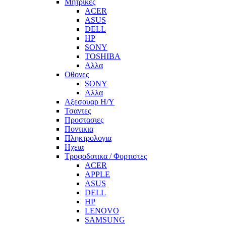
Μητρικες
ACER
ASUS
DELL
HP
SONY
TOSHIBA
Αλλα
Οθονες
SONY
Αλλα
Αξεσουαρ Η/Υ
Τσαντες
Προστασιες
Ποντικια
Πληκτρολογια
Ηχεια
Τροφοδοτικα / Φορτιστες
ACER
APPLE
ASUS
DELL
HP
LENOVO
SAMSUNG