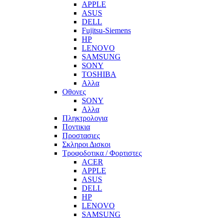
APPLE
ASUS
DELL
Fujitsu-Siemens
HP
LENOVO
SAMSUNG
SONY
TOSHIBA
Αλλα
Οθονες
SONY
Αλλα
Πληκτρολογια
Ποντικια
Προστασιες
Σκληροι Δισκοι
Τροφοδοτικα / Φορτιστες
ACER
APPLE
ASUS
DELL
HP
LENOVO
SAMSUNG