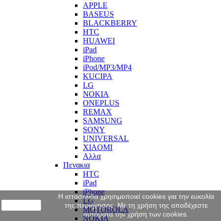
APPLE
BASEUS
BLACKBERRY
HTC
HUAWEI
iPad
iPhone
iPod/MP3/MP4
KUCIPA
LG
NOKIA
ONEPLUS
REMAX
SAMSUNG
SONY
UNIVERSAL
XIAOMI
Αλλα
Πενακια
HTC
iPad
iPhone
Η ιστοσελίδα χρησιμοποιεί cookies για την ευκολία
LG
close
της περιήγησης. Με τη χρήση της αποδέχεστε
MOTOROLA
αυτόματα την χρήση των cookies.
NOKIA