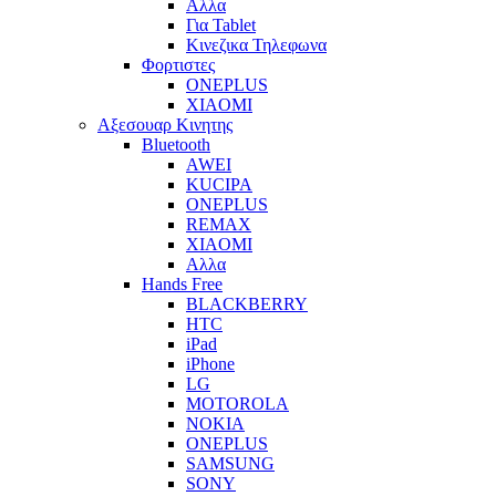
Αλλα
Για Tablet
Κινεζικα Τηλεφωνα
Φορτιστες
ONEPLUS
XIAOMI
Αξεσουαρ Κινητης
Bluetooth
AWEI
KUCIPA
ONEPLUS
REMAX
XIAOMI
Αλλα
Hands Free
BLACKBERRY
HTC
iPad
iPhone
LG
MOTOROLA
NOKIA
ONEPLUS
SAMSUNG
SONY