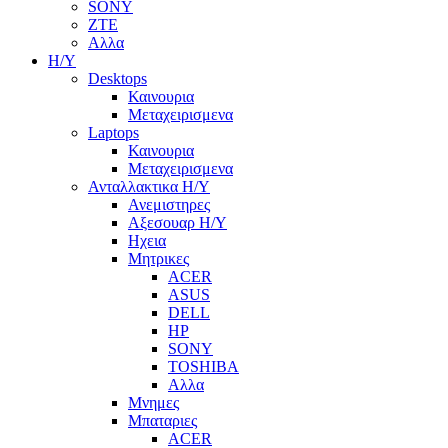
SONY
ZTE
Αλλα
Η/Υ
Desktops
Καινουρια
Μεταχειρισμενα
Laptops
Καινουρια
Μεταχειρισμενα
Ανταλλακτικα H/Y
Ανεμιστηρες
Αξεσουαρ Η/Υ
Ηχεια
Μητρικες
ACER
ASUS
DELL
HP
SONY
TOSHIBA
Αλλα
Μνημες
Μπαταριες
ACER