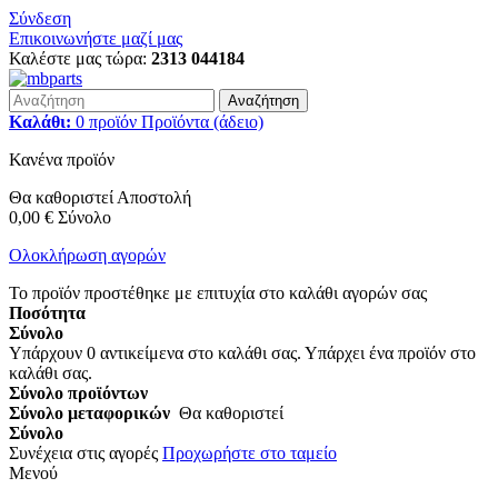
Σύνδεση
Επικοινωνήστε μαζί μας
Καλέστε μας τώρα:
2313 044184
Αναζήτηση
Καλάθι:
0
προϊόν
Προϊόντα
(άδειο)
Κανένα προϊόν
Θα καθοριστεί
Αποστολή
0,00 €
Σύνολο
Ολοκλήρωση αγορών
Το προϊόν προστέθηκε με επιτυχία στο καλάθι αγορών σας
Ποσότητα
Σύνολο
Υπάρχουν
0
αντικείμενα στο καλάθι σας.
Υπάρχει ένα προϊόν στο
καλάθι σας.
Σύνολο προϊόντων
Σύνολο μεταφορικών
Θα καθοριστεί
Σύνολο
Συνέχεια στις αγορές
Προχωρήστε στο ταμείο
Μενού