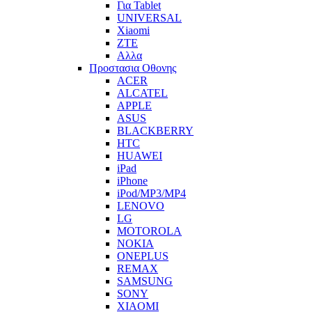
Για Tablet
UNIVERSAL
Xiaomi
ZTE
Αλλα
Προστασια Οθονης
ACER
ALCATEL
APPLE
ASUS
BLACKBERRY
HTC
HUAWEI
iPad
iPhone
iPod/MP3/MP4
LENOVO
LG
MOTOROLA
NOKIA
ONEPLUS
REMAX
SAMSUNG
SONY
XIAOMI