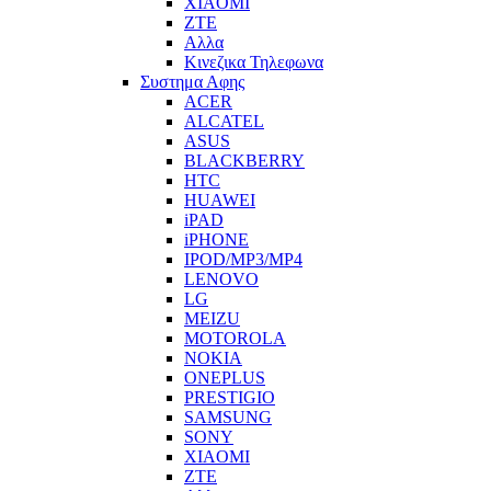
XIAOMI
ZTE
Αλλα
Κινεζικα Τηλεφωνα
Συστημα Αφης
ACER
ALCATEL
ASUS
BLACKBERRY
HTC
HUAWEI
iPAD
iPHONE
IPOD/MP3/MP4
LENOVO
LG
MEIZU
MOTOROLA
NOKIA
ONEPLUS
PRESTIGIO
SAMSUNG
SONY
XIAOMI
ZTE