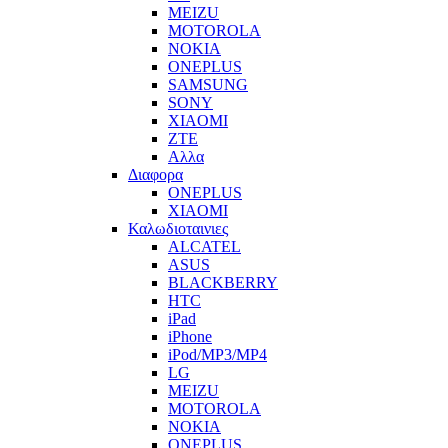
MEIZU
MOTOROLA
NOKIA
ONEPLUS
SAMSUNG
SONY
XIAOMI
ZTE
Αλλα
Διαφορα
ONEPLUS
XIAOMI
Καλωδιοταινιες
ALCATEL
ASUS
BLACKBERRY
HTC
iPad
iPhone
iPod/MP3/MP4
LG
MEIZU
MOTOROLA
NOKIA
ONEPLUS