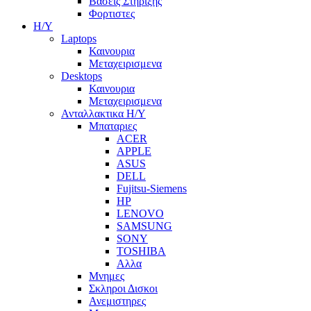
Βασεις Στηριξης
Φορτιστες
Η/Υ
Laptops
Καινουρια
Μεταχειρισμενα
Desktops
Καινουρια
Μεταχειρισμενα
Ανταλλακτικα H/Y
Μπαταριες
ACER
APPLE
ASUS
DELL
Fujitsu-Siemens
HP
LENOVO
SAMSUNG
SONY
TOSHIBA
Αλλα
Μνημες
Σκληροι Δισκοι
Ανεμιστηρες