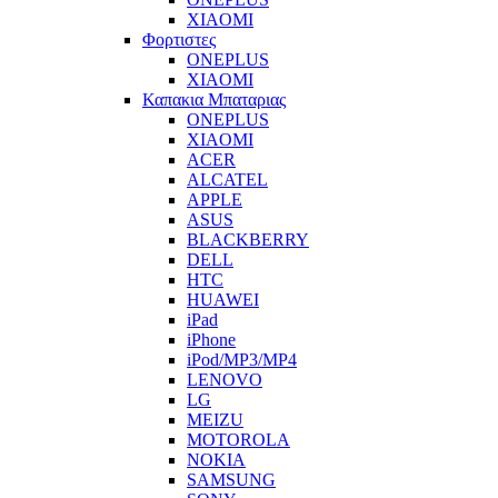
XIAOMI
Φορτιστες
ONEPLUS
XIAOMI
Καπακια Μπαταριας
ONEPLUS
XIAOMI
ACER
ALCATEL
APPLE
ASUS
BLACKBERRY
DELL
HTC
HUAWEI
iPad
iPhone
iPod/MP3/MP4
LENOVO
LG
MEIZU
MOTOROLA
NOKIA
SAMSUNG