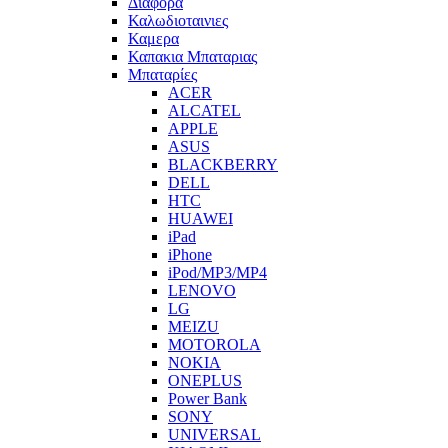
Διαφορα
Καλωδιοταινιες
Καμερα
Καπακια Μπαταριας
Μπαταρίες
ACER
ALCATEL
APPLE
ASUS
BLACKBERRY
DELL
HTC
HUAWEI
iPad
iPhone
iPod/MP3/MP4
LENOVO
LG
MEIZU
MOTOROLA
NOKIA
ONEPLUS
Power Bank
SONY
UNIVERSAL