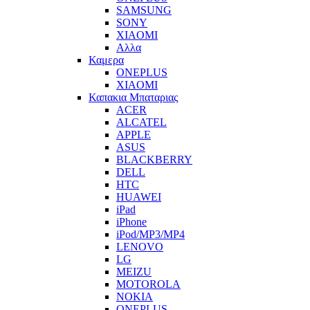
SAMSUNG
SONY
XIAOMI
Αλλα
Καμερα
ONEPLUS
XIAOMI
Καπακια Μπαταριας
ACER
ALCATEL
APPLE
ASUS
BLACKBERRY
DELL
HTC
HUAWEI
iPad
iPhone
iPod/MP3/MP4
LENOVO
LG
MEIZU
MOTOROLA
NOKIA
ONEPLUS