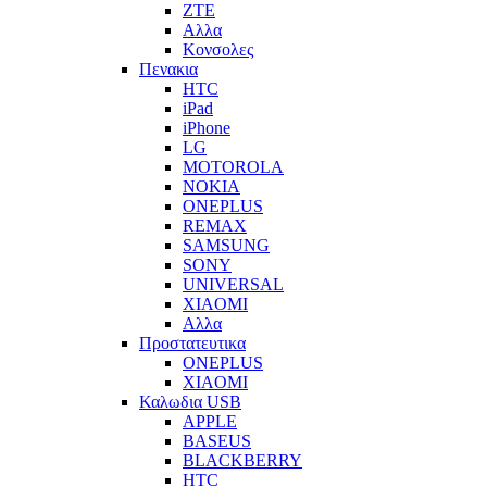
ZTE
Αλλα
Κονσολες
Πενακια
HTC
iPad
iPhone
LG
MOTOROLA
NOKIA
ONEPLUS
REMAX
SAMSUNG
SONY
UNIVERSAL
XIAOMI
Αλλα
Προστατευτικα
ONEPLUS
XIAOMI
Καλωδια USB
APPLE
BASEUS
BLACKBERRY
HTC