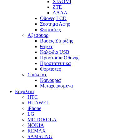
XIAOMI
ZTE
ΑΛΛΑ
Οθονες LCD
Συστημα Αφης
Φορτιστες
Αξεσουαρ
Βασεις Στηριξης
Θηκες
Καλωδια USB
Προστασια Οθονης
Προστατευτικα
Φορτιστες
Συσκευες
Καινουρια
Μεταχειρισμενα
Εργαλεια
HTC
HUAWEI
iPhone
LG
MOTOROLA
NOKIA
REMAX
SAMSUNG