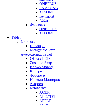
ONEPLUS
SAMSUNG
XIAOMI
Για Tablet
Αλλα
Φορτιστες
ONEPLUS
XIAOMI
Tablet
Συσκευες
Καινουρια
Μεταχειρισμενα
Ανταλλακτικα Tablet
Οθονες LCD
Συστημα Αφης
Καλωδιοταινιες
Καμερα
Φορτιστες
Καπακια Μπαταριας
Διαφορα
Μπαταρίες
ACER
ALCATEL
APPLE
ASUS