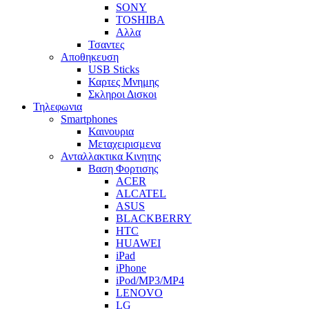
SONY
TOSHIBA
Αλλα
Τσαντες
Αποθηκευση
USB Sticks
Καρτες Μνημης
Σκληροι Δισκοι
Τηλεφωνια
Smartphones
Καινουρια
Μεταχειρισμενα
Ανταλλακτικα Κινητης
Βαση Φορτισης
ACER
ALCATEL
ASUS
BLACKBERRY
HTC
HUAWEI
iPad
iPhone
iPod/MP3/MP4
LENOVO
LG