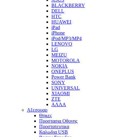
BLACKBERRY
DELL
HTC
HUAWEI
iPad
iPhone
iPod/MP3/MP4
LENOVO
LG
MEIZU
MOTOROLA
NOKIA
ONEPLUS
Power Bank
SONY
UNIVERSAL
XIAOMI
ZTE
ΑΛΛΑ
Αξεσουαρ
Θηκες
Προστασια Οθονης
Προστατευτικα
Καλωδια USB