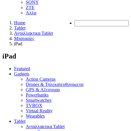
SONY
ZTE
Αλλα
Home
Tablet
Ανταλλακτικα Tablet
Μπαταρίες
iPad
iPad
Featured
Gadgets
Action Cameras
Drones & Τηλεκατευθυνομενα
GPS & Αξεσουαρ
Powerbanks
Smartwatches
TVBOX
Virtual Reality
Wearables
Tablet
Ανταλλακτικα Tablet