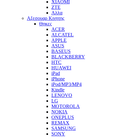
XIAOMI
ZTE
Αλλα
Αξεσουαρ Κινητης
Θηκες
ACER
ALCATEL
APPLE
ASUS
BASEUS
BLACKBERRY
HTC
HUAWEI
iPad
iPhone
iPod/MP3/MP4
Kindle
LENOVO
LG
MOTOROLA
NOKIA
ONEPLUS
REMAX
SAMSUNG
SONY