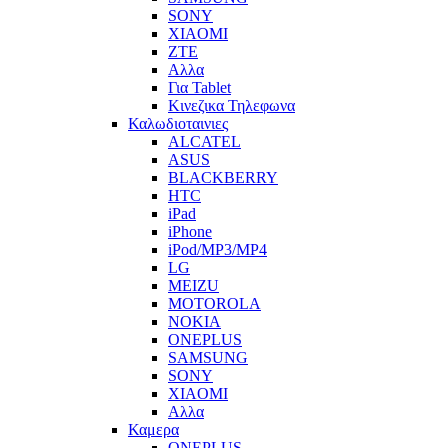
SONY
XIAOMI
ZTE
Αλλα
Για Tablet
Κινεζικα Τηλεφωνα
Καλωδιοταινιες
ALCATEL
ASUS
BLACKBERRY
HTC
iPad
iPhone
iPod/MP3/MP4
LG
MEIZU
MOTOROLA
NOKIA
ONEPLUS
SAMSUNG
SONY
XIAOMI
Αλλα
Καμερα
ONEPLUS