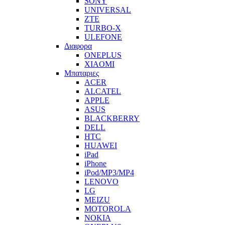
SONY
UNIVERSAL
ZTE
TURBO-X
ULEFONE
Διαφορα
ONEPLUS
XIAOMI
Μπαταριες
ACER
ALCATEL
APPLE
ASUS
BLACKBERRY
DELL
HTC
HUAWEI
iPad
iPhone
iPod/MP3/MP4
LENOVO
LG
MEIZU
MOTOROLA
NOKIA