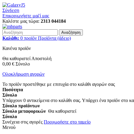
Σύνδεση
Επικοινωνήστε μαζί μας
Καλέστε μας τώρα:
2313 044184
Αναζήτηση
Καλάθι:
0
προϊόν
Προϊόντα
(άδειο)
Κανένα προϊόν
Θα καθοριστεί
Αποστολή
0,00 €
Σύνολο
Ολοκλήρωση αγορών
Το προϊόν προστέθηκε με επιτυχία στο καλάθι αγορών σας
Ποσότητα
Σύνολο
Υπάρχουν
0
αντικείμενα στο καλάθι σας.
Υπάρχει ένα προϊόν στο κα
Σύνολο προϊόντων
Σύνολο μεταφορικών
Θα καθοριστεί
Σύνολο
Συνέχεια στις αγορές
Προχωρήστε στο ταμείο
Μενού