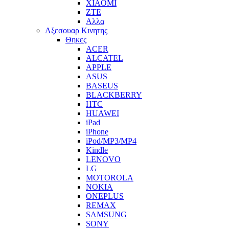
XIAOMI
ZTE
Αλλα
Αξεσουαρ Κινητης
Θηκες
ACER
ALCATEL
APPLE
ASUS
BASEUS
BLACKBERRY
HTC
HUAWEI
iPad
iPhone
iPod/MP3/MP4
Kindle
LENOVO
LG
MOTOROLA
NOKIA
ONEPLUS
REMAX
SAMSUNG
SONY