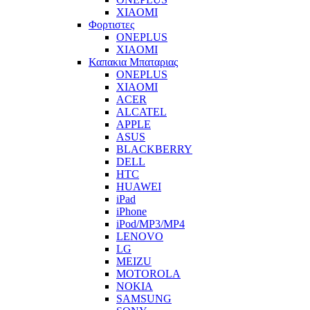
XIAOMI
Φορτιστες
ONEPLUS
XIAOMI
Καπακια Μπαταριας
ONEPLUS
XIAOMI
ACER
ALCATEL
APPLE
ASUS
BLACKBERRY
DELL
HTC
HUAWEI
iPad
iPhone
iPod/MP3/MP4
LENOVO
LG
MEIZU
MOTOROLA
NOKIA
SAMSUNG