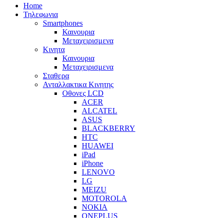
Home
Τηλεφωνια
Smartphones
Καινουρια
Μεταχειρισμενα
Κινητα
Καινουρια
Μεταχειρισμενα
Σταθερα
Ανταλλακτικα Κινητης
Οθονες LCD
ACER
ALCATEL
ASUS
BLACKBERRY
HTC
HUAWEI
iPad
iPhone
LENOVO
LG
MEIZU
MOTOROLA
NOKIA
ONEPLUS