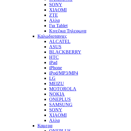
SONY
XIAOMI
ZTE
Αλλα
Για Tablet
Κινεζικα Τηλεφωνα
Καλωδιοταινιες
ALCATEL
ASUS
BLACKBERRY
HTC
iPad
iPhone
iPod/MP3/MP4
LG
MEIZU
MOTOROLA
NOKIA
ONEPLUS
SAMSUNG
SONY
XIAOMI
Αλλα
Καμερα
ONEPLUS