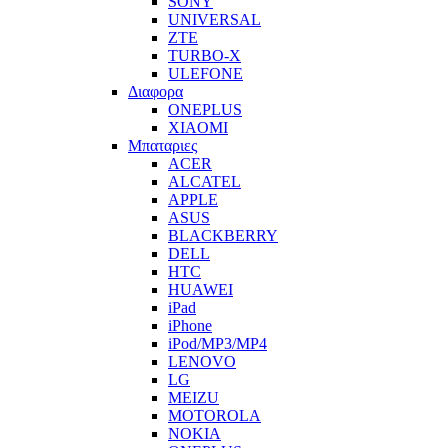
SONY
UNIVERSAL
ZTE
TURBO-X
ULEFONE
Διαφορα
ONEPLUS
XIAOMI
Μπαταριες
ACER
ALCATEL
APPLE
ASUS
BLACKBERRY
DELL
HTC
HUAWEI
iPad
iPhone
iPod/MP3/MP4
LENOVO
LG
MEIZU
MOTOROLA
NOKIA