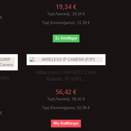
19,34 €
Τιμή Λιανικής
: 19,34 €
 €
Τιμή Καταστήματος
: 21,28 €
Σε Απόθεμα
MBaccess CAM-6211 Color
mera
Robotic IP WIFI...
.
56,42 €
Τιμή Λιανικής
: 56,42 €
Τιμή Καταστήματος
: 62,06 €
 €
Μη διαθέσιμο