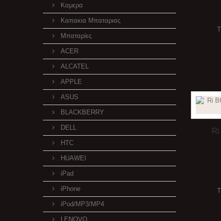
Καμερα
Καπακια Μπαταριας
Τ
Μπαταρίες
ACER
ALCATEL
APPLE
ASUS
BLACKBERRY
DELL
Ri
HTC
HUAWEI
iPad
iPhone
Τ
iPod/MP3/MP4
LENOVO