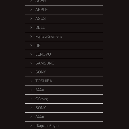
ACER
APPLE
ASUS
DELL
Fujitsu-Siemens
HP
LENOVO
SAMSUNG
SONY
TOSHIBA
Αλλα
Οθονες
SONY
Αλλα
Πληκτρολογια