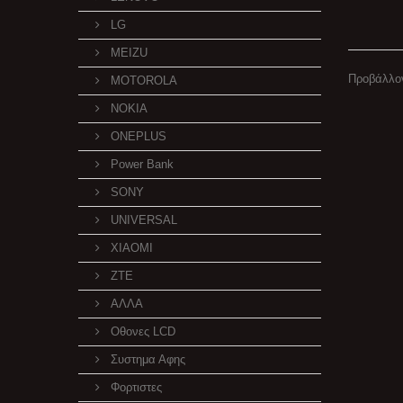
LG
MEIZU
Προβάλλον
MOTOROLA
NOKIA
ONEPLUS
Power Bank
SONY
UNIVERSAL
XIAOMI
ZTE
ΑΛΛΑ
Οθονες LCD
Συστημα Αφης
Φορτιστες