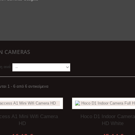
N CAMERAS
ση ανά
ται 1 - 6 από 6 αντικείμενα
ess A1 Mini Wifi Camera
Hoco D1 Indoor Camera 
HD
HD White