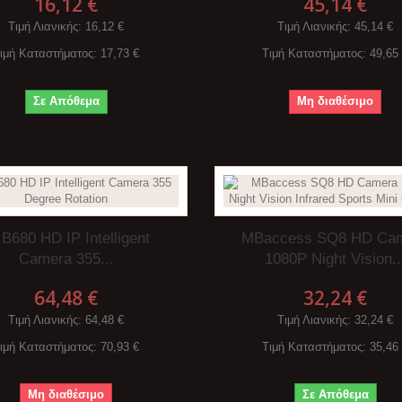
16,12 €
45,14 €
Τιμή Λιανικής
: 16,12 €
Τιμή Λιανικής
: 45,14 €
ιμή Καταστήματος
: 17,73 €
Τιμή Καταστήματος
: 49,65
Σε Απόθεμα
Μη διαθέσιμο
 B680 HD IP Intelligent
MBaccess SQ8 HD Ca
Camera 355...
1080P Night Vision..
64,48 €
32,24 €
Τιμή Λιανικής
: 64,48 €
Τιμή Λιανικής
: 32,24 €
ιμή Καταστήματος
: 70,93 €
Τιμή Καταστήματος
: 35,46
Μη διαθέσιμο
Σε Απόθεμα