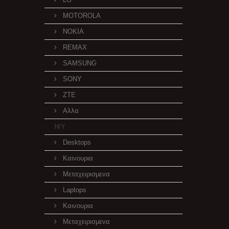
MOTOROLA
NOKIA
REMAX
SAMSUNG
SONY
ZTE
Αλλα
Η/Υ
Desktops
Καινουρια
Μεταχειρισμενα
Laptops
Καινουρια
Μεταχειρισμενα