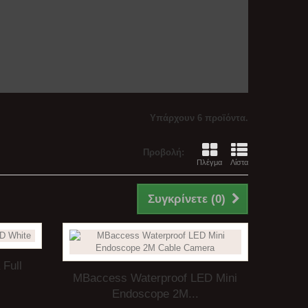
Υπάρχουν 6 προϊόντα.
Προβολή:
Πλέγμα
Λίστα
Συγκρίνετε (
0
)
Full
MBaccess Waterproof LED Mini
Endoscope 2M...