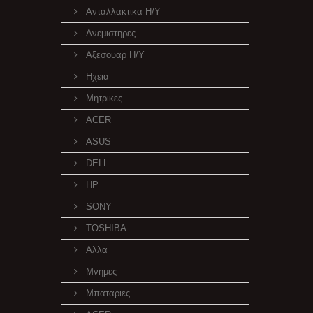
Ανταλλακτικα H/Y
Ανεμιστηρες
Αξεσουαρ Η/Υ
Ηχεια
Μητρικες
ACER
ASUS
DELL
HP
SONY
TOSHIBA
Αλλα
Μνημες
Μπαταριες