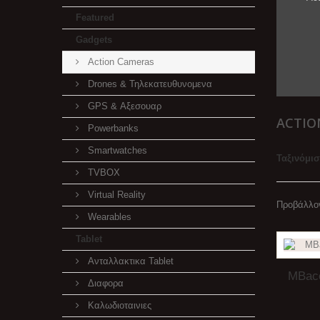
Featured
Gadgets
Action Cameras
Drones & Τηλεκατευθυνομενα
GPS & Αξεσουαρ
ACTIO
Powerbanks
Smartwatches
Ταξινόμι
TVBOX
Virtual Reality
Προβάλλον
Wearables
Tablet
Ανταλλακτικα Tablet
MBacc
Διαφορα
Καλωδιοταινιες