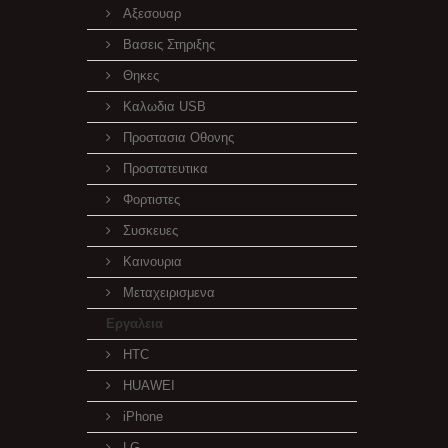
Αξεσουαρ
Βασεις Στηριξης
Θηκες
Καλωδια USB
Προστασια Οθονης
Προστατευτικα
Φορτιστες
Συσκευες
Καινουρια
Μεταχειρισμενα
Εργαλεια
HTC
HUAWEI
iPhone
LG