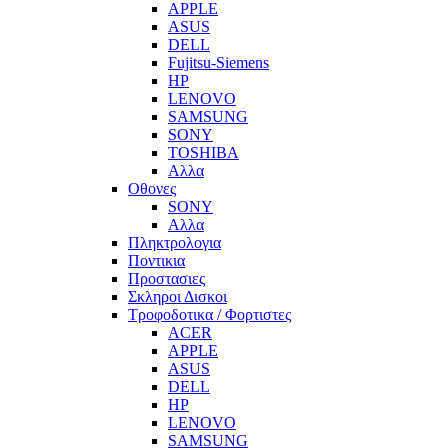
APPLE
ASUS
DELL
Fujitsu-Siemens
HP
LENOVO
SAMSUNG
SONY
TOSHIBA
Αλλα
Οθονες
SONY
Αλλα
Πληκτρολογια
Ποντικια
Προστασιες
Σκληροι Δισκοι
Τροφοδοτικα / Φορτιστες
ACER
APPLE
ASUS
DELL
HP
LENOVO
SAMSUNG