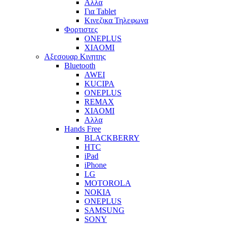
Αλλα
Για Tablet
Κινεζικα Τηλεφωνα
Φορτιστες
ONEPLUS
XIAOMI
Αξεσουαρ Κινητης
Bluetooth
AWEI
KUCIPA
ONEPLUS
REMAX
XIAOMI
Αλλα
Hands Free
BLACKBERRY
HTC
iPad
iPhone
LG
MOTOROLA
NOKIA
ONEPLUS
SAMSUNG
SONY