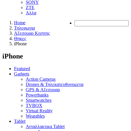
SONY
ZTE
Αλλα
Home
Τηλεφωνια
Αξεσουαρ Κινητης
Θηκες
iPhone
iPhone
Featured
Gadgets
Action Cameras
Drones & Τηλεκατευθυνομενα
GPS & Αξεσουαρ
Powerbanks
Smartwatches
TVBOX
Virtual Reality
Wearables
Tablet
Ανταλλακτικα Tablet