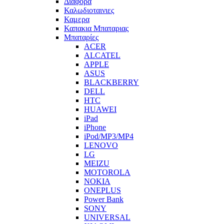
Διαφορα
Καλωδιοταινιες
Καμερα
Καπακια Μπαταριας
Μπαταρίες
ACER
ALCATEL
APPLE
ASUS
BLACKBERRY
DELL
HTC
HUAWEI
iPad
iPhone
iPod/MP3/MP4
LENOVO
LG
MEIZU
MOTOROLA
NOKIA
ONEPLUS
Power Bank
SONY
UNIVERSAL