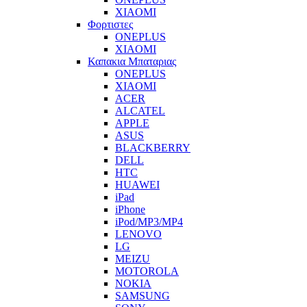
XIAOMI
Φορτιστες
ONEPLUS
XIAOMI
Καπακια Μπαταριας
ONEPLUS
XIAOMI
ACER
ALCATEL
APPLE
ASUS
BLACKBERRY
DELL
HTC
HUAWEI
iPad
iPhone
iPod/MP3/MP4
LENOVO
LG
MEIZU
MOTOROLA
NOKIA
SAMSUNG