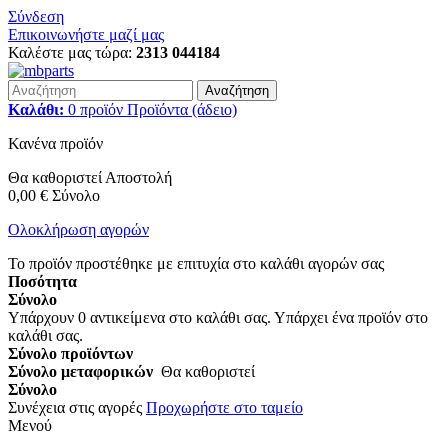
Σύνδεση
Επικοινωνήστε μαζί μας
Καλέστε μας τώρα:
2313 044184
Αναζήτηση
Καλάθι:
0
προϊόν
Προϊόντα
(άδειο)
Κανένα προϊόν
Θα καθοριστεί
Αποστολή
0,00 €
Σύνολο
Ολοκλήρωση αγορών
Το προϊόν προστέθηκε με επιτυχία στο καλάθι αγορών σας
Ποσότητα
Σύνολο
Υπάρχουν
0
αντικείμενα στο καλάθι σας.
Υπάρχει ένα προϊόν στο
καλάθι σας.
Σύνολο προϊόντων
Σύνολο μεταφορικών
Θα καθοριστεί
Σύνολο
Συνέχεια στις αγορές
Προχωρήστε στο ταμείο
Μενού