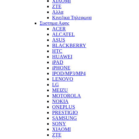
XIAOMI
ZTE
Αλλα
Κινεζικα Τηλεφωνα
Συστημα Αφης
ACER
ALCATEL
ASUS
BLACKBERRY
HTC
HUAWEI
iPAD
iPHONE
IPOD/MP3/MP4
LENOVO
LG
MEIZU
MOTOROLA
NOKIA
ONEPLUS
PRESTIGIO
SAMSUNG
SONY
XIAOMI
ZTE