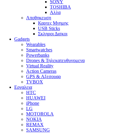
SONY
TOSHIBA
Αλλα
Αποθηκευση
Καρτες Μνημης
USB Sticks
Σκληροι Δισκοι
Gadgets
Wearables
Smartwatches
Powerbanks
Drones & Τηλεκατευθυνομενα
Virtual Reality
Action Cameras
GPS & Αξεσουαρ
TVBOX
Εργαλεια
HTC
HUAWEI
iPhone
LG
MOTOROLA
NOKIA
REMAX
SAMSUNG