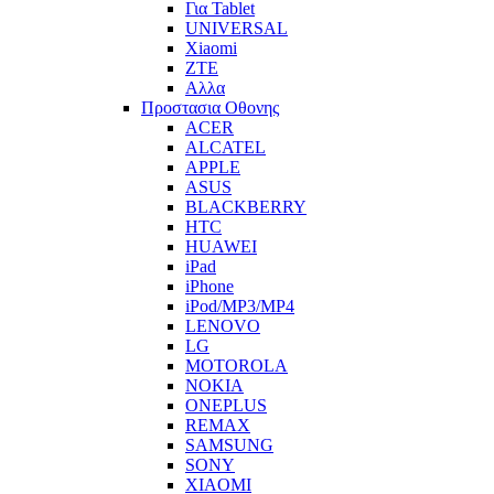
Για Tablet
UNIVERSAL
Xiaomi
ZTE
Αλλα
Προστασια Οθονης
ACER
ALCATEL
APPLE
ASUS
BLACKBERRY
HTC
HUAWEI
iPad
iPhone
iPod/MP3/MP4
LENOVO
LG
MOTOROLA
NOKIA
ONEPLUS
REMAX
SAMSUNG
SONY
XIAOMI