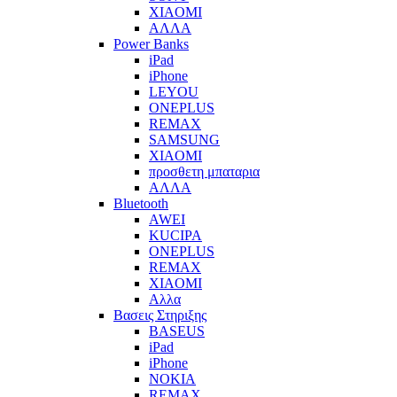
XIAOMI
ΑΛΛΑ
Power Banks
iPad
iPhone
LEYOU
ONEPLUS
REMAX
SAMSUNG
XIAOMI
προσθετη μπαταρια
ΑΛΛΑ
Bluetooth
AWEI
KUCIPA
ONEPLUS
REMAX
XIAOMI
Αλλα
Βασεις Στηριξης
BASEUS
iPad
iPhone
NOKIA
REMAX