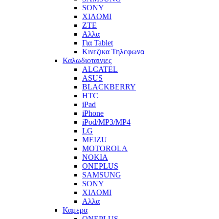
SONY
XIAOMI
ZTE
Αλλα
Για Tablet
Κινεζικα Τηλεφωνα
Καλωδιοταινιες
ALCATEL
ASUS
BLACKBERRY
HTC
iPad
iPhone
iPod/MP3/MP4
LG
MEIZU
MOTOROLA
NOKIA
ONEPLUS
SAMSUNG
SONY
XIAOMI
Αλλα
Καμερα
ONEPLUS