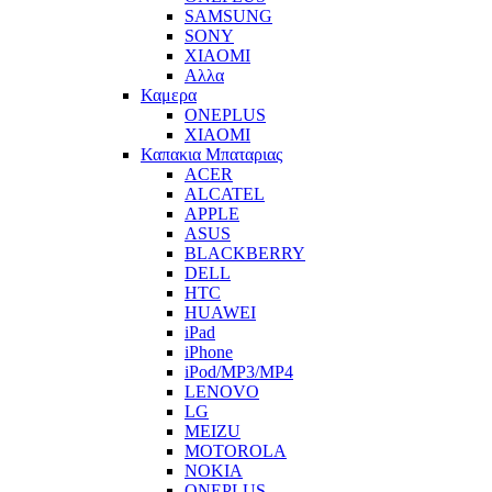
SAMSUNG
SONY
XIAOMI
Αλλα
Καμερα
ONEPLUS
XIAOMI
Καπακια Μπαταριας
ACER
ALCATEL
APPLE
ASUS
BLACKBERRY
DELL
HTC
HUAWEI
iPad
iPhone
iPod/MP3/MP4
LENOVO
LG
MEIZU
MOTOROLA
NOKIA
ONEPLUS