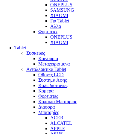
ONEPLUS
SAMSUNG
XIAOMI
Για Tablet
Αλλα
Φορτιστες
ONEPLUS
XIAOMI
Tablet
Συσκευες
Καινουρια
Μεταχειρισμενα
Ανταλλακτικα Tablet
Οθονες LCD
Συστημα Αφης
Καλωδιοταινιες
Καμερα
Φορτιστες
Καπακια Μπαταριας
Διαφορα
Μπαταρίες
ACER
ALCATEL
APPLE
ASUS