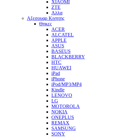
XIAOMI
ZTE
Αλλα
Αξεσουαρ Κινητης
Θηκες
ACER
ALCATEL
APPLE
ASUS
BASEUS
BLACKBERRY
HTC
HUAWEI
iPad
iPhone
iPod/MP3/MP4
Kindle
LENOVO
LG
MOTOROLA
NOKIA
ONEPLUS
REMAX
SAMSUNG
SONY