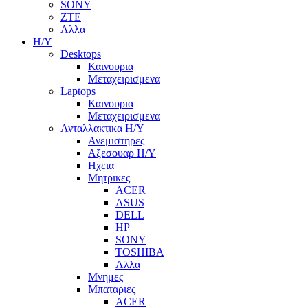
SONY
ZTE
Αλλα
Η/Υ
Desktops
Καινουρια
Μεταχειρισμενα
Laptops
Καινουρια
Μεταχειρισμενα
Ανταλλακτικα H/Y
Ανεμιστηρες
Αξεσουαρ Η/Υ
Ηχεια
Μητρικες
ACER
ASUS
DELL
HP
SONY
TOSHIBA
Αλλα
Μνημες
Μπαταριες
ACER