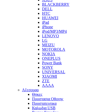
BLACKBERRY
DELL
HTC
HUAWEI
iPad
iPhone
iPod/MP3/MP4
LENOVO
LG
MEIZU
MOTOROLA
NOKIA
ONEPLUS
Power Bank
SONY
UNIVERSAL
XIAOMI
ZTE
ΑΛΛΑ
Αξεσουαρ
Θηκες
Προστασια Οθονης
Προστατευτικα
Καλωδια USB