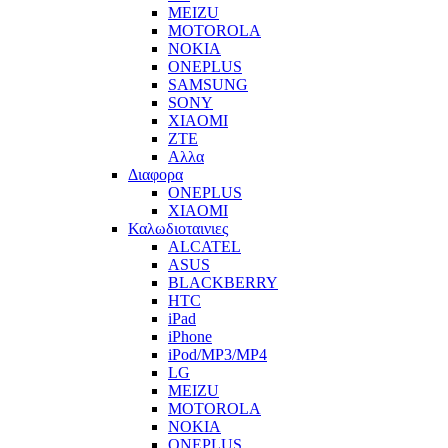
MEIZU
MOTOROLA
NOKIA
ONEPLUS
SAMSUNG
SONY
XIAOMI
ZTE
Αλλα
Διαφορα
ONEPLUS
XIAOMI
Καλωδιοταινιες
ALCATEL
ASUS
BLACKBERRY
HTC
iPad
iPhone
iPod/MP3/MP4
LG
MEIZU
MOTOROLA
NOKIA
ONEPLUS