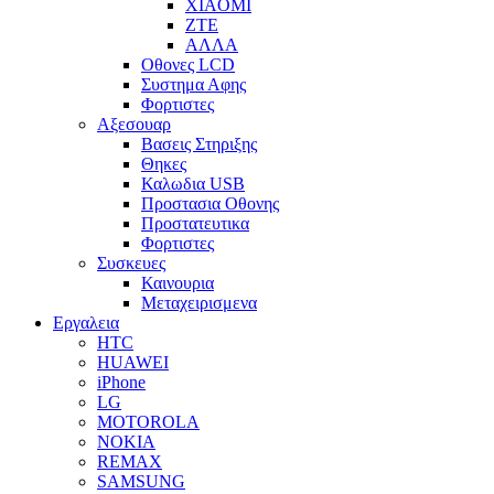
XIAOMI
ZTE
ΑΛΛΑ
Οθονες LCD
Συστημα Αφης
Φορτιστες
Αξεσουαρ
Βασεις Στηριξης
Θηκες
Καλωδια USB
Προστασια Οθονης
Προστατευτικα
Φορτιστες
Συσκευες
Καινουρια
Μεταχειρισμενα
Εργαλεια
HTC
HUAWEI
iPhone
LG
MOTOROLA
NOKIA
REMAX
SAMSUNG