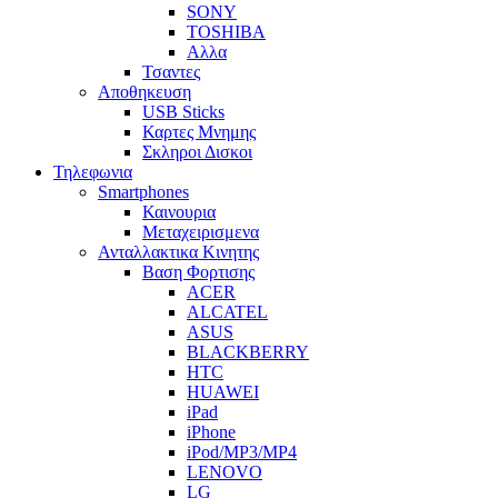
SONY
TOSHIBA
Αλλα
Τσαντες
Αποθηκευση
USB Sticks
Καρτες Μνημης
Σκληροι Δισκοι
Τηλεφωνια
Smartphones
Καινουρια
Μεταχειρισμενα
Ανταλλακτικα Κινητης
Βαση Φορτισης
ACER
ALCATEL
ASUS
BLACKBERRY
HTC
HUAWEI
iPad
iPhone
iPod/MP3/MP4
LENOVO
LG