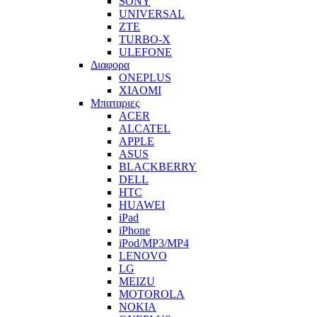
SONY
UNIVERSAL
ZTE
TURBO-X
ULEFONE
Διαφορα
ONEPLUS
XIAOMI
Μπαταριες
ACER
ALCATEL
APPLE
ASUS
BLACKBERRY
DELL
HTC
HUAWEI
iPad
iPhone
iPod/MP3/MP4
LENOVO
LG
MEIZU
MOTOROLA
NOKIA