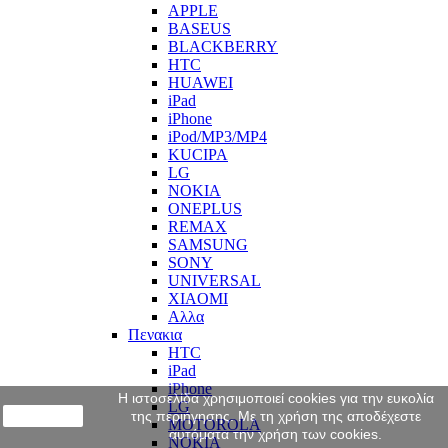
APPLE
BASEUS
BLACKBERRY
HTC
HUAWEI
iPad
iPhone
iPod/MP3/MP4
KUCIPA
LG
NOKIA
ONEPLUS
REMAX
SAMSUNG
SONY
UNIVERSAL
XIAOMI
Αλλα
Πενακια
HTC
iPad
iPhone
Η ιστοσελίδα χρησιμοποιεί cookies για την ευκολία
LG
close
της περιήγησης. Με τη χρήση της αποδέχεστε
MOTOROLA
αυτόματα την χρήση των cookies.
NOKIA