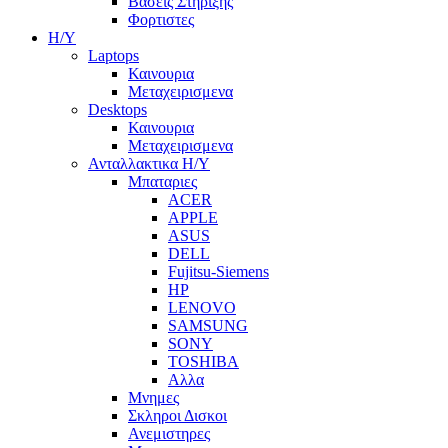
Βασεις Στηριξης
Φορτιστες
Η/Υ
Laptops
Καινουρια
Μεταχειρισμενα
Desktops
Καινουρια
Μεταχειρισμενα
Ανταλλακτικα H/Y
Μπαταριες
ACER
APPLE
ASUS
DELL
Fujitsu-Siemens
HP
LENOVO
SAMSUNG
SONY
TOSHIBA
Αλλα
Μνημες
Σκληροι Δισκοι
Ανεμιστηρες