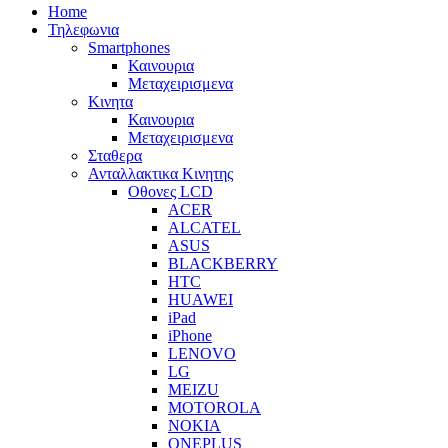
Home
Τηλεφωνια
Smartphones
Καινουρια
Μεταχειρισμενα
Κινητα
Καινουρια
Μεταχειρισμενα
Σταθερα
Ανταλλακτικα Κινητης
Οθονες LCD
ACER
ALCATEL
ASUS
BLACKBERRY
HTC
HUAWEI
iPad
iPhone
LENOVO
LG
MEIZU
MOTOROLA
NOKIA
ONEPLUS