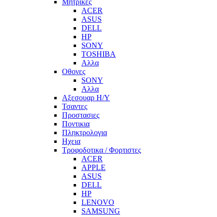
Μητρικες
ACER
ASUS
DELL
HP
SONY
TOSHIBA
Αλλα
Οθονες
SONY
Αλλα
Αξεσουαρ Η/Υ
Τσαντες
Προστασιες
Ποντικια
Πληκτρολογια
Ηχεια
Τροφοδοτικα / Φορτιστες
ACER
APPLE
ASUS
DELL
HP
LENOVO
SAMSUNG