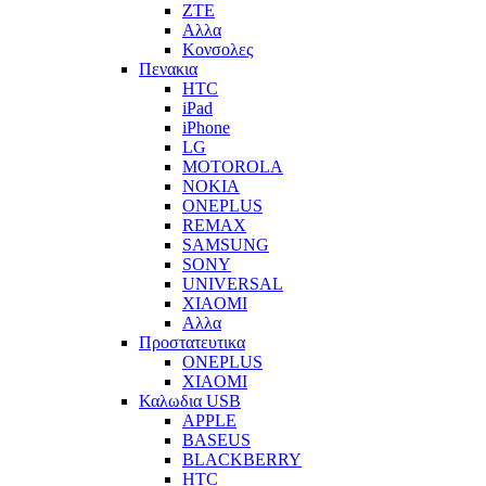
ZTE
Αλλα
Κονσολες
Πενακια
HTC
iPad
iPhone
LG
MOTOROLA
NOKIA
ONEPLUS
REMAX
SAMSUNG
SONY
UNIVERSAL
XIAOMI
Αλλα
Προστατευτικα
ONEPLUS
XIAOMI
Καλωδια USB
APPLE
BASEUS
BLACKBERRY
HTC