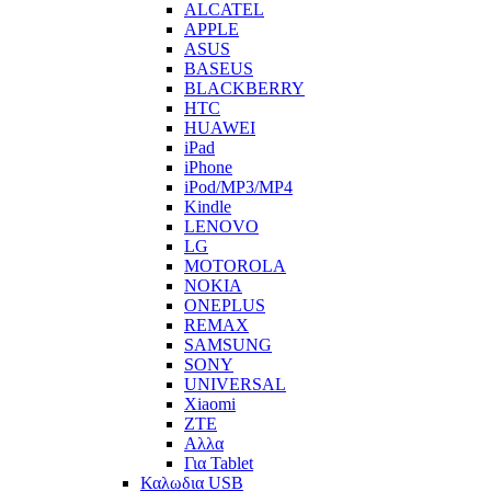
ALCATEL
APPLE
ASUS
BASEUS
BLACKBERRY
HTC
HUAWEI
iPad
iPhone
iPod/MP3/MP4
Kindle
LENOVO
LG
MOTOROLA
NOKIA
ONEPLUS
REMAX
SAMSUNG
SONY
UNIVERSAL
Xiaomi
ZTE
Αλλα
Για Tablet
Καλωδια USB