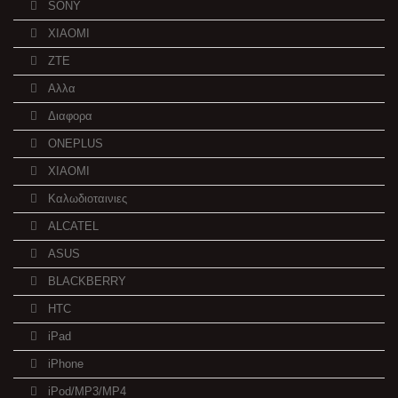
SONY
XIAOMI
ZTE
Αλλα
Διαφορα
ONEPLUS
XIAOMI
Καλωδιοταινιες
ALCATEL
ASUS
BLACKBERRY
HTC
iPad
iPhone
iPod/MP3/MP4