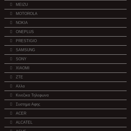
MEIZU
MOTOROLA
NOKIA
ONEPLUS
PRESTIGIO
SAMSUNG
SONY
XIAOMI
ZTE
Αλλα
Κινεζικα Τηλεφωνα
Συστημα Αφης
ACER
ALCATEL