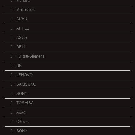
Μνημες
Μπαταριες
ACER
APPLE
ASUS
DELL
Fujitsu-Siemens
HP
LENOVO
SAMSUNG
SONY
TOSHIBA
Αλλα
Οθονες
SONY