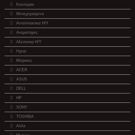
Καινουρια
Μεταχειρισμενα
Ανταλλακτικα H/Y
Ανεμιστηρες
Αξεσουαρ Η/Υ
Ηχεια
Μητρικες
ACER
ASUS
DELL
HP
SONY
TOSHIBA
Αλλα