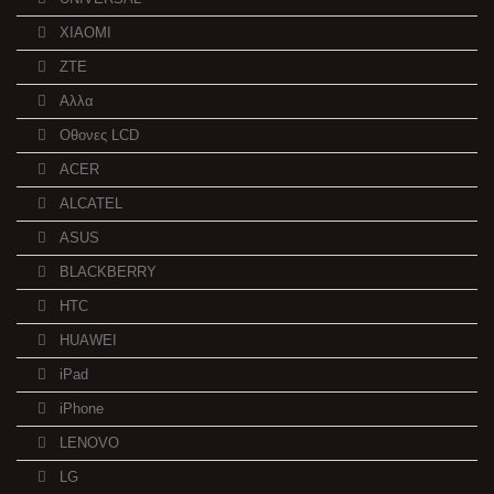
XIAOMI
ZTE
Αλλα
Οθονες LCD
ACER
ALCATEL
ASUS
BLACKBERRY
HTC
HUAWEI
iPad
iPhone
LENOVO
LG