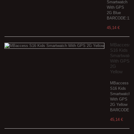
Smartwatch
With GPS
2G Blue
BARCODE:111
45,14 €
MBaccess
S16 Kids
Smartwatch
With GPS
2G
Yellow
MBaccess
S16 Kids
Smartwatch
With GPS
2G Yellow
BARCODE:11
45,14 €