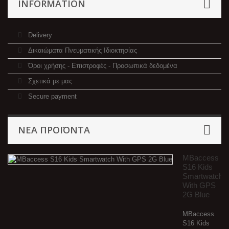
INFORMATION
Delivery
Δικαιώματα Πνευματικής Ιδιοκτησίας
Όροι χρήσης - Επιστροφές - Προσωπικά δεδομένα
Σχετικά με μας
Secure payment
ΝΈΑ ΠΡΟΪΌΝΤΑ
MBaccess
S16 Kids
Smartwatch
With GPS
2G Blue
MBaccess
S16 Kids