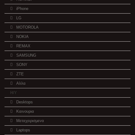
iPhone
LG
MOTOROLA
NOKIA
REMAX
SAMSUNG
SONY
ZTE
Αλλα
Η/Υ
Desktops
Καινουρια
Μεταχειρισμενα
Laptops