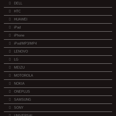
DELL
HTC
HUAWEI
iPad
iPhone
iPod/MP3/MP4
LENOVO
LG
MEIZU
MOTOROLA
NOKIA
ONEPLUS
SAMSUNG
SONY
UNIVERSAL