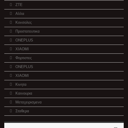
ZTE
Αλλα
Κονσολες
Προστατευτικα
ONEPLUS
XIAOMI
Φορτιστες
ONEPLUS
XIAOMI
Κινητα
Καινουρια
Μεταχειρισμενα
Σταθερα