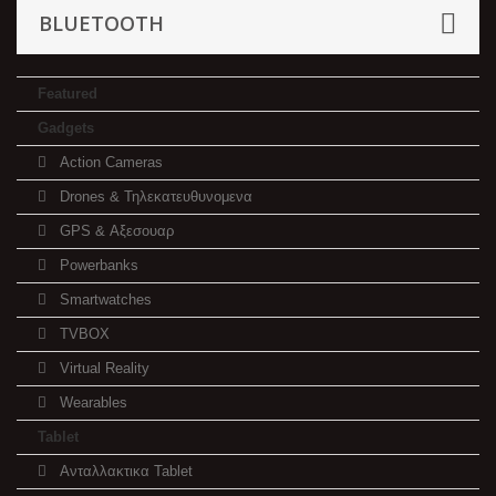
BLUETOOTH
Featured
Gadgets
Action Cameras
Drones & Τηλεκατευθυνομενα
GPS & Αξεσουαρ
Powerbanks
Smartwatches
TVBOX
Virtual Reality
Wearables
Tablet
Ανταλλακτικα Tablet