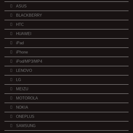
ASUS
BLACKBERRY
HTC
HUAWEI
iPad
iPhone
iPod/MP3/MP4
LENOVO
LG
MEIZU
MOTOROLA
NOKIA
ONEPLUS
SAMSUNG