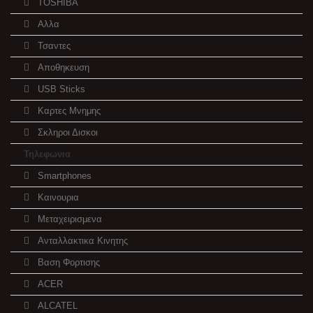
TOSHIBA
Αλλα
Τσαντες
Αποθηκευση
USB Sticks
Καρτες Μνημης
Σκληροι Δισκοι
Τηλεφωνια
Smartphones
Καινουρια
Μεταχειρισμενα
Ανταλλακτικα Κινητης
Βαση Φορτισης
ACER
ALCATEL