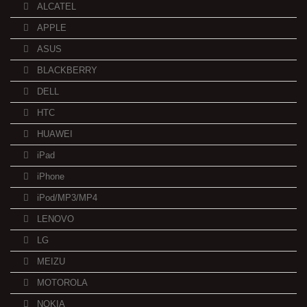
ALCATEL
APPLE
ASUS
BLACKBERRY
DELL
HTC
HUAWEI
iPad
iPhone
iPod/MP3/MP4
LENOVO
LG
MEIZU
MOTOROLA
NOKIA