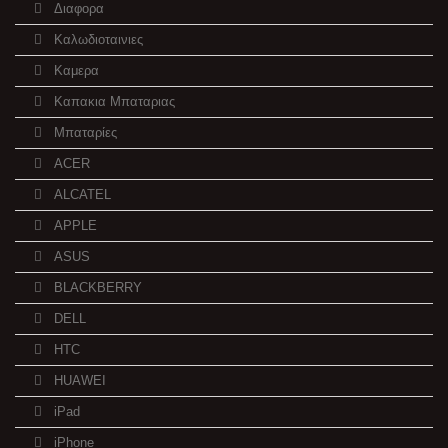
Διαφορα
Καλωδιοταινιες
Καμερα
Καπακια Μπαταριας
Μπαταρίες
ACER
ALCATEL
APPLE
ASUS
BLACKBERRY
DELL
HTC
HUAWEI
iPad
iPhone