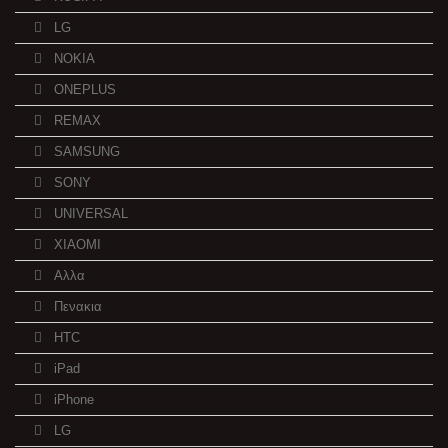
LG
NOKIA
ONEPLUS
REMAX
SAMSUNG
SONY
UNIVERSAL
XIAOMI
Αλλα
Πενακια
HTC
iPad
iPhone
LG