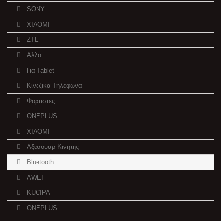
SONY
XIAOMI
ZTE
Αλλα
Για Tablet
Κινεζικα Τηλεφωνα
Φορτιστες
ONEPLUS
XIAOMI
Αξεσουαρ Κινητης
Bluetooth
AWEI
KUCIPA
ONEPLUS