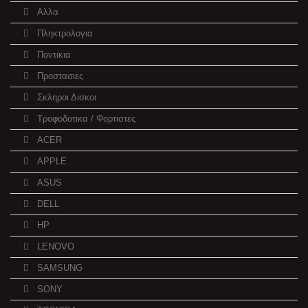
Αλλα
Πληκτρολογια
Ποντικια
Προστασιες
Σκληροι Δισκοι
Τροφοδοτικα / Φορτιστες
ACER
APPLE
ASUS
DELL
HP
LENOVO
SAMSUNG
SONY