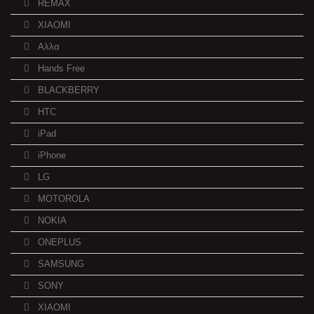
REMAX
XIAOMI
Αλλα
Hands Free
BLACKBERRY
HTC
iPad
iPhone
LG
MOTOROLA
NOKIA
ONEPLUS
SAMSUNG
SONY
XIAOMI