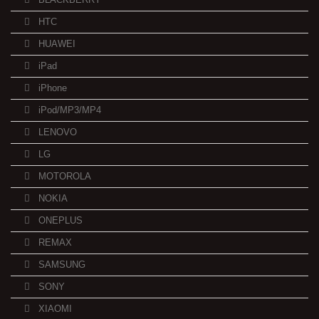
HTC
HUAWEI
iPad
iPhone
iPod/MP3/MP4
LENOVO
LG
MOTOROLA
NOKIA
ONEPLUS
REMAX
SAMSUNG
SONY
XIAOMI