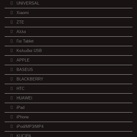
UNIVERSAL
Xiaomi
ZTE
Αλλα
Για Tablet
Καλωδια USB
APPLE
BASEUS
BLACKBERRY
HTC
HUAWEI
iPad
iPhone
iPod/MP3/MP4
KUCIPA