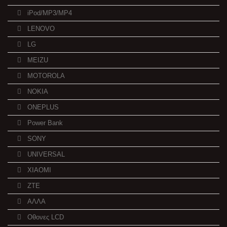
iPod/MP3/MP4
LENOVO
LG
MEIZU
MOTOROLA
NOKIA
ONEPLUS
Power Bank
SONY
UNIVERSAL
XIAOMI
ZTE
ΑΛΛΑ
Οθονες LCD