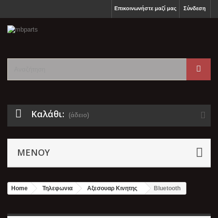
Επικοινωνήστε μαζί μας
Σύνδεση
Καλάθι:
(άδειο)
ΜΕΝΟΎ
Home
Τηλεφωνια
Αξεσουαρ Κινητης
Bluetooth