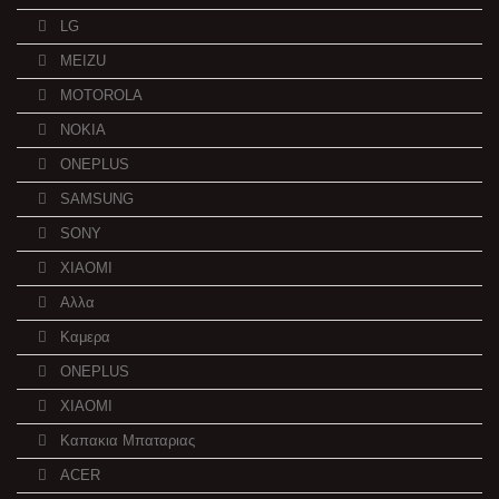
LG
MEIZU
MOTOROLA
NOKIA
ONEPLUS
SAMSUNG
SONY
XIAOMI
Αλλα
Καμερα
ONEPLUS
XIAOMI
Καπακια Μπαταριας
ACER