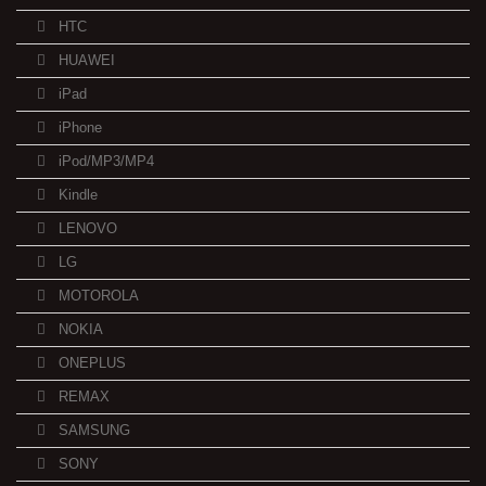
HTC
HUAWEI
iPad
iPhone
iPod/MP3/MP4
Kindle
LENOVO
LG
MOTOROLA
NOKIA
ONEPLUS
REMAX
SAMSUNG
SONY