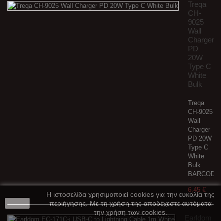
Treqa
CH-
9025
Wall
Charger
PD
20W
Type C
White
Bulk
Treqa
CH-9025
Wall
Charger
PD 20W
Type C
White
Bulk
BARCODE:
6,45 €
Η ιστοσελίδα χρησιμοποιεί cookies για την ευκολία της
close
περιήγησης. Με τη χρήση της αποδέχεστε αυτόματα
την χρήση των cookies.
Earldom