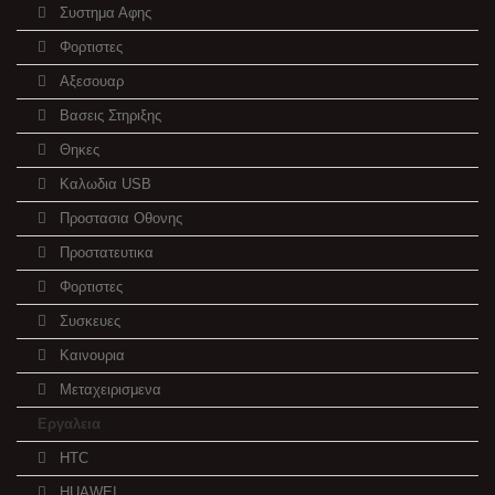
Συστημα Αφης
Φορτιστες
Αξεσουαρ
Βασεις Στηριξης
Θηκες
Καλωδια USB
Προστασια Οθονης
Προστατευτικα
Φορτιστες
Συσκευες
Καινουρια
Μεταχειρισμενα
Εργαλεια
HTC
HUAWEI