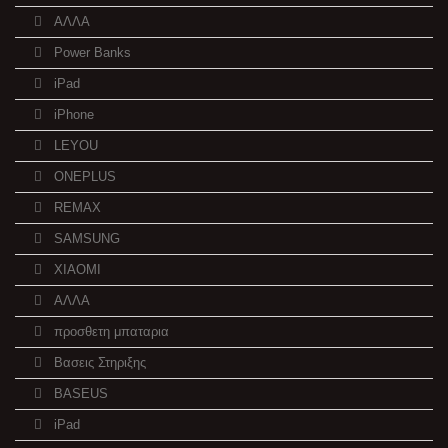
ΑΛΛΑ
Power Banks
iPad
iPhone
LEYOU
ONEPLUS
REMAX
SAMSUNG
XIAOMI
ΑΛΛΑ
προσθετη μπαταρια
Βασεις Στηριξης
BASEUS
iPad