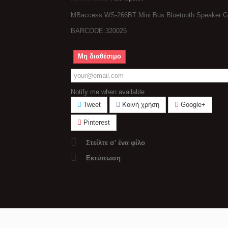
MBaccess WS-266BT Mini Bus Bluetooth Speaker G
BARCODE:320025
Μη διαθέσιμο
Notify me when available
Tweet
Κοινή χρήση
Google+
Pinterest
Στείλτε σ' ένα φίλο
Εκτύπωση