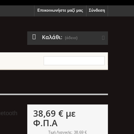
Επικοινωνήστε μαζί μας
Σύνδεση
Καλάθι:
(άδειο)
38,69 €
με
etooth
Φ.Π.Α
Τιμή Λιανικής
: 38,69 €