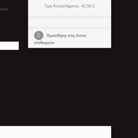
Τιμή Καταστήματος
: 42,56 €
reen
Προσθήκη στη λίστα
επιθυμιών