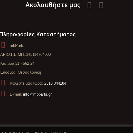
Aκολουθήστε μας
Πληροφορίες Καταστήματος
mbParts,
ΑΡΙΘ.Γ.Ε.ΜΗ.:145114704000
Κύπρου 31 - 562 24
Εύοσμος, Θεσσαλονίκη
Καλέστε μας τώρα:
2313 044184
E-mail:
info@mbparts.gr
στε αυτόματα την χρήση των cookies.