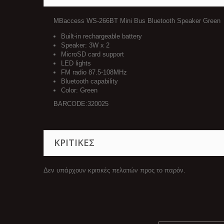
MBaccess WS-266BT Mini Bus Bluetooth Speaker Green
Built-in rechargeable battery
Speaker: 3W x 2
MicroSD card support
LED lights
FM radio 87.5-108MHz
Bluetooth capability
Color: Green
BARCODE:320025
ΚΡΙΤΙΚΈΣ
Δεν υπάρχουν κριτικές πελατών προς το παρόν.