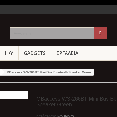
Η/Υ
GADGETS
ΕΡΓΑΛΕΙΑ
MBaccess WS-266BT Mini Bus Bluetooth Speaker Green
MBaccess WS-266BT Mini Bus Blu
Speaker Green
Κατάσταση:
Νέο προϊόν