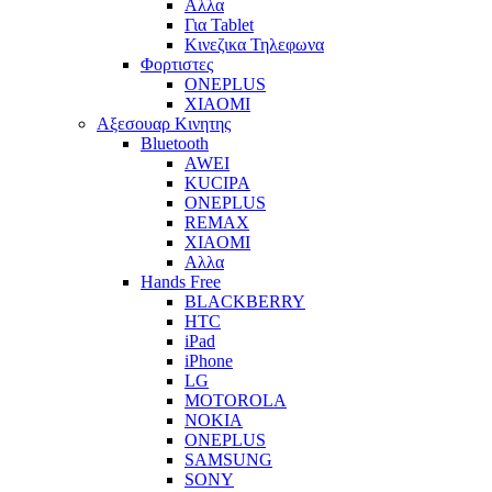
Αλλα
Για Tablet
Κινεζικα Τηλεφωνα
Φορτιστες
ONEPLUS
XIAOMI
Αξεσουαρ Κινητης
Bluetooth
AWEI
KUCIPA
ONEPLUS
REMAX
XIAOMI
Αλλα
Hands Free
BLACKBERRY
HTC
iPad
iPhone
LG
MOTOROLA
NOKIA
ONEPLUS
SAMSUNG
SONY