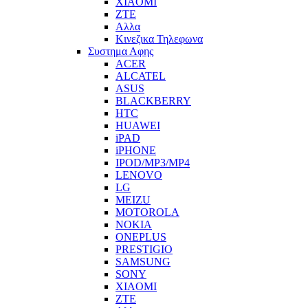
XIAOMI
ZTE
Αλλα
Κινεζικα Τηλεφωνα
Συστημα Αφης
ACER
ALCATEL
ASUS
BLACKBERRY
HTC
HUAWEI
iPAD
iPHONE
IPOD/MP3/MP4
LENOVO
LG
MEIZU
MOTOROLA
NOKIA
ONEPLUS
PRESTIGIO
SAMSUNG
SONY
XIAOMI
ZTE