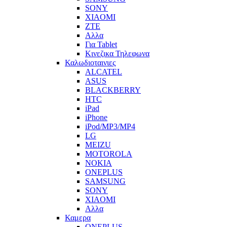
SONY
XIAOMI
ZTE
Αλλα
Για Tablet
Κινεζικα Τηλεφωνα
Καλωδιοταινιες
ALCATEL
ASUS
BLACKBERRY
HTC
iPad
iPhone
iPod/MP3/MP4
LG
MEIZU
MOTOROLA
NOKIA
ONEPLUS
SAMSUNG
SONY
XIAOMI
Αλλα
Καμερα
ONEPLUS