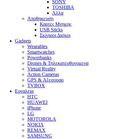
SONY
TOSHIBA
Αλλα
Αποθηκευση
Καρτες Μνημης
USB Sticks
Σκληροι Δισκοι
Gadgets
Wearables
Smartwatches
Powerbanks
Drones & Τηλεκατευθυνομενα
Virtual Reality
Action Cameras
GPS & Αξεσουαρ
TVBOX
Εργαλεια
HTC
HUAWEI
iPhone
LG
MOTOROLA
NOKIA
REMAX
SAMSUNG