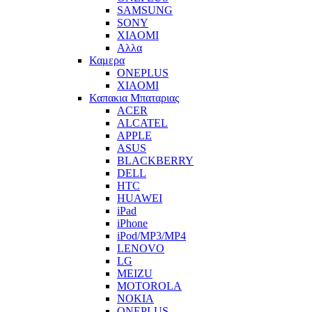
SAMSUNG
SONY
XIAOMI
Αλλα
Καμερα
ONEPLUS
XIAOMI
Καπακια Μπαταριας
ACER
ALCATEL
APPLE
ASUS
BLACKBERRY
DELL
HTC
HUAWEI
iPad
iPhone
iPod/MP3/MP4
LENOVO
LG
MEIZU
MOTOROLA
NOKIA
ONEPLUS