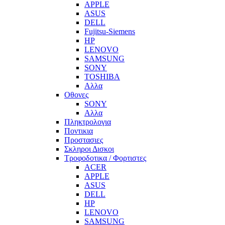
APPLE
ASUS
DELL
Fujitsu-Siemens
HP
LENOVO
SAMSUNG
SONY
TOSHIBA
Αλλα
Οθονες
SONY
Αλλα
Πληκτρολογια
Ποντικια
Προστασιες
Σκληροι Δισκοι
Τροφοδοτικα / Φορτιστες
ACER
APPLE
ASUS
DELL
HP
LENOVO
SAMSUNG