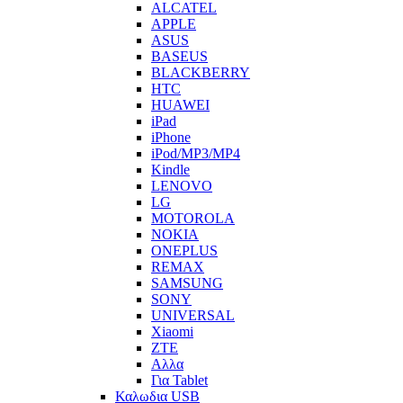
ALCATEL
APPLE
ASUS
BASEUS
BLACKBERRY
HTC
HUAWEI
iPad
iPhone
iPod/MP3/MP4
Kindle
LENOVO
LG
MOTOROLA
NOKIA
ONEPLUS
REMAX
SAMSUNG
SONY
UNIVERSAL
Xiaomi
ZTE
Αλλα
Για Tablet
Καλωδια USB