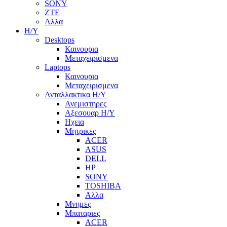
SONY
ZTE
Αλλα
Η/Υ
Desktops
Καινουρια
Μεταχειρισμενα
Laptops
Καινουρια
Μεταχειρισμενα
Ανταλλακτικα H/Y
Ανεμιστηρες
Αξεσουαρ Η/Υ
Ηχεια
Μητρικες
ACER
ASUS
DELL
HP
SONY
TOSHIBA
Αλλα
Μνημες
Μπαταριες
ACER