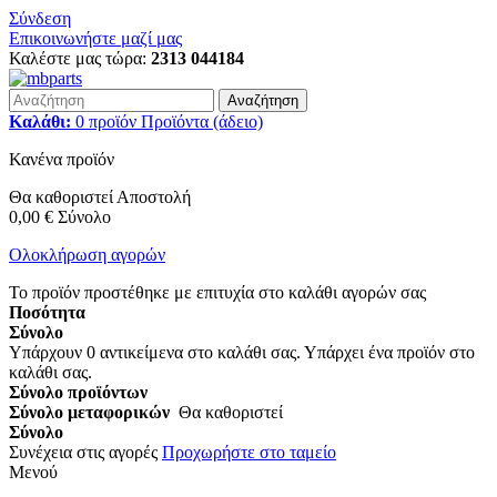
Σύνδεση
Επικοινωνήστε μαζί μας
Καλέστε μας τώρα:
2313 044184
Αναζήτηση
Καλάθι:
0
προϊόν
Προϊόντα
(άδειο)
Κανένα προϊόν
Θα καθοριστεί
Αποστολή
0,00 €
Σύνολο
Ολοκλήρωση αγορών
Το προϊόν προστέθηκε με επιτυχία στο καλάθι αγορών σας
Ποσότητα
Σύνολο
Υπάρχουν
0
αντικείμενα στο καλάθι σας.
Υπάρχει ένα προϊόν στο
καλάθι σας.
Σύνολο προϊόντων
Σύνολο μεταφορικών
Θα καθοριστεί
Σύνολο
Συνέχεια στις αγορές
Προχωρήστε στο ταμείο
Μενού