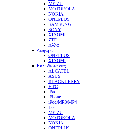
MEIZU
MOTOROLA
NOKIA
ONEPLUS
SAMSUNG
SONY
XIAOMI
ZTE
Αλλα
Διαφορα
ONEPLUS
XIAOMI
Καλωδιοταινιες
ALCATEL
ASUS
BLACKBERRY
HTC
iPad
iPhone
iPod/MP3/MP4
LG
MEIZU
MOTOROLA
NOKIA
ONEPLUS