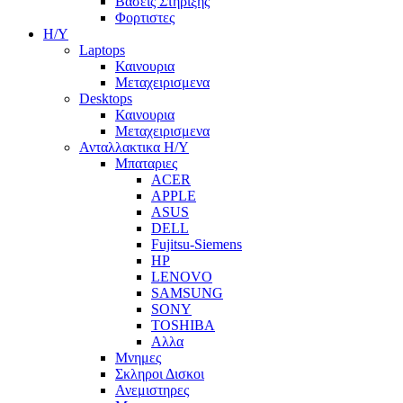
Βασεις Στηριξης
Φορτιστες
Η/Υ
Laptops
Καινουρια
Μεταχειρισμενα
Desktops
Καινουρια
Μεταχειρισμενα
Ανταλλακτικα H/Y
Μπαταριες
ACER
APPLE
ASUS
DELL
Fujitsu-Siemens
HP
LENOVO
SAMSUNG
SONY
TOSHIBA
Αλλα
Μνημες
Σκληροι Δισκοι
Ανεμιστηρες