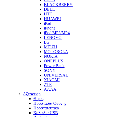
BLACKBERRY
DELL
HTC
HUAWEI
iPad
iPhone
iPod/MP3/MP4
LENOVO
LG
MEIZU
MOTOROLA
NOKIA
ONEPLUS
Power Bank
SONY
UNIVERSAL
XIAOMI
ZTE
ΑΛΛΑ
Αξεσουαρ
Θηκες
Προστασια Οθονης
Προστατευτικα
Καλωδια USB