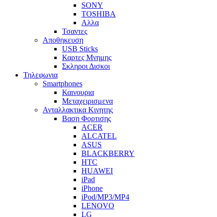
SONY
TOSHIBA
Αλλα
Τσαντες
Αποθηκευση
USB Sticks
Καρτες Μνημης
Σκληροι Δισκοι
Τηλεφωνια
Smartphones
Καινουρια
Μεταχειρισμενα
Ανταλλακτικα Κινητης
Βαση Φορτισης
ACER
ALCATEL
ASUS
BLACKBERRY
HTC
HUAWEI
iPad
iPhone
iPod/MP3/MP4
LENOVO
LG