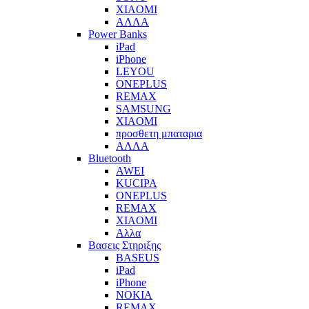
XIAOMI
ΑΛΛΑ
Power Banks
iPad
iPhone
LEYOU
ONEPLUS
REMAX
SAMSUNG
XIAOMI
προσθετη μπαταρια
ΑΛΛΑ
Bluetooth
AWEI
KUCIPA
ONEPLUS
REMAX
XIAOMI
Αλλα
Βασεις Στηριξης
BASEUS
iPad
iPhone
NOKIA
REMAX