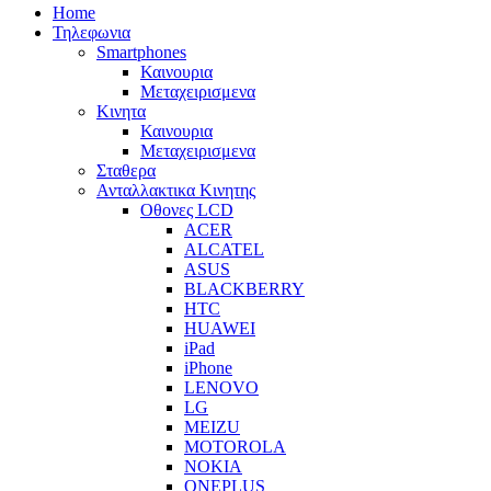
Home
Τηλεφωνια
Smartphones
Καινουρια
Μεταχειρισμενα
Κινητα
Καινουρια
Μεταχειρισμενα
Σταθερα
Ανταλλακτικα Κινητης
Οθονες LCD
ACER
ALCATEL
ASUS
BLACKBERRY
HTC
HUAWEI
iPad
iPhone
LENOVO
LG
MEIZU
MOTOROLA
NOKIA
ONEPLUS