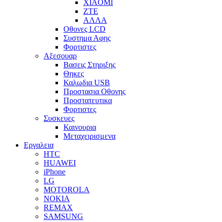
XIAOMI
ZTE
ΑΛΛΑ
Οθονες LCD
Συστημα Αφης
Φορτιστες
Αξεσουαρ
Βασεις Στηριξης
Θηκες
Καλωδια USB
Προστασια Οθονης
Προστατευτικα
Φορτιστες
Συσκευες
Καινουρια
Μεταχειρισμενα
Εργαλεια
HTC
HUAWEI
iPhone
LG
MOTOROLA
NOKIA
REMAX
SAMSUNG