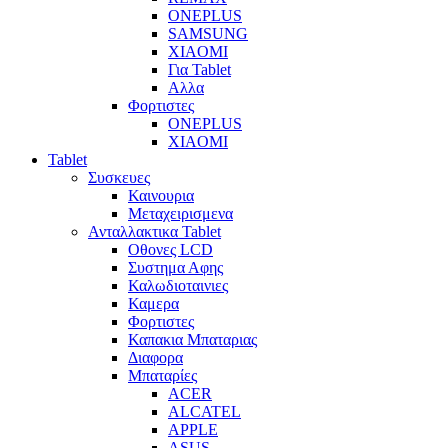
ONEPLUS
SAMSUNG
XIAOMI
Για Tablet
Αλλα
Φορτιστες
ONEPLUS
XIAOMI
Tablet
Συσκευες
Καινουρια
Μεταχειρισμενα
Ανταλλακτικα Tablet
Οθονες LCD
Συστημα Αφης
Καλωδιοταινιες
Καμερα
Φορτιστες
Καπακια Μπαταριας
Διαφορα
Μπαταρίες
ACER
ALCATEL
APPLE
ASUS