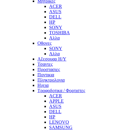
Μητρικες
ACER
ASUS
DELL
HP
SONY
TOSHIBA
Αλλα
Οθονες
SONY
Αλλα
Αξεσουαρ Η/Υ
Τσαντες
Προστασιες
Ποντικια
Πληκτρολογια
Ηχεια
Τροφοδοτικα / Φορτιστες
ACER
APPLE
ASUS
DELL
HP
LENOVO
SAMSUNG