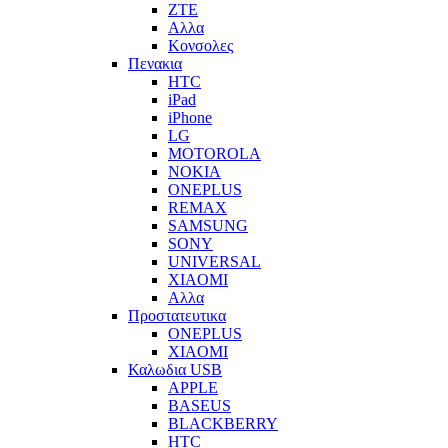
ZTE
Αλλα
Κονσολες
Πενακια
HTC
iPad
iPhone
LG
MOTOROLA
NOKIA
ONEPLUS
REMAX
SAMSUNG
SONY
UNIVERSAL
XIAOMI
Αλλα
Προστατευτικα
ONEPLUS
XIAOMI
Καλωδια USB
APPLE
BASEUS
BLACKBERRY
HTC