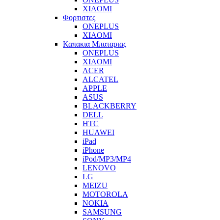
XIAOMI
Φορτιστες
ONEPLUS
XIAOMI
Καπακια Μπαταριας
ONEPLUS
XIAOMI
ACER
ALCATEL
APPLE
ASUS
BLACKBERRY
DELL
HTC
HUAWEI
iPad
iPhone
iPod/MP3/MP4
LENOVO
LG
MEIZU
MOTOROLA
NOKIA
SAMSUNG