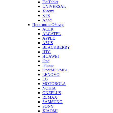
Για Tablet
UNIVERSAL
Xiaomi
ZTE
Αλλα
Προστασια Οθονης
ACER
ALCATEL
APPLE
ASUS
BLACKBERRY
HTC
HUAWEI
iPad
iPhone
iPod/MP3/MP4
LENOVO
LG
MOTOROLA
NOKIA
ONEPLUS
REMAX
SAMSUNG
SONY
XIAOMI