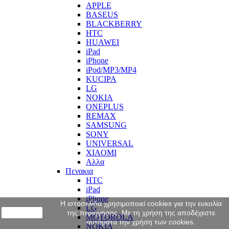
APPLE
BASEUS
BLACKBERRY
HTC
HUAWEI
iPad
iPhone
iPod/MP3/MP4
KUCIPA
LG
NOKIA
ONEPLUS
REMAX
SAMSUNG
SONY
UNIVERSAL
XIAOMI
Αλλα
Πενακια
HTC
iPad
iPhone
Η ιστοσελίδα χρησιμοποιεί cookies για την ευκολία
LG
close
της περιήγησης. Με τη χρήση της αποδέχεστε
MOTOROLA
αυτόματα την χρήση των cookies.
NOKIA