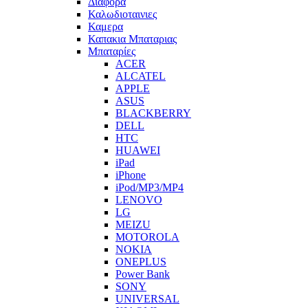
Διαφορα
Καλωδιοταινιες
Καμερα
Καπακια Μπαταριας
Μπαταρίες
ACER
ALCATEL
APPLE
ASUS
BLACKBERRY
DELL
HTC
HUAWEI
iPad
iPhone
iPod/MP3/MP4
LENOVO
LG
MEIZU
MOTOROLA
NOKIA
ONEPLUS
Power Bank
SONY
UNIVERSAL