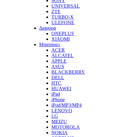
SONY
UNIVERSAL
ZTE
TURBO-X
ULEFONE
Διαφορα
ONEPLUS
XIAOMI
Μπαταριες
ACER
ALCATEL
APPLE
ASUS
BLACKBERRY
DELL
HTC
HUAWEI
iPad
iPhone
iPod/MP3/MP4
LENOVO
LG
MEIZU
MOTOROLA
NOKIA