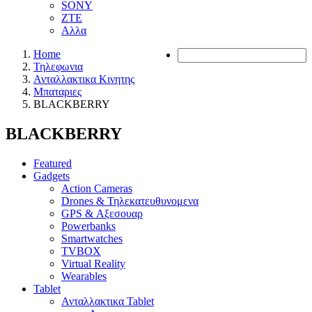
SONY
ZTE
Αλλα
Home
Τηλεφωνια
Ανταλλακτικα Κινητης
Μπαταριες
BLACKBERRY
BLACKBERRY
Featured
Gadgets
Action Cameras
Drones & Τηλεκατευθυνομενα
GPS & Αξεσουαρ
Powerbanks
Smartwatches
TVBOX
Virtual Reality
Wearables
Tablet
Ανταλλακτικα Tablet