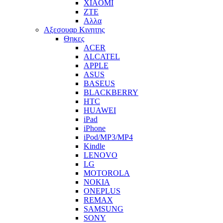
XIAOMI
ZTE
Αλλα
Αξεσουαρ Κινητης
Θηκες
ACER
ALCATEL
APPLE
ASUS
BASEUS
BLACKBERRY
HTC
HUAWEI
iPad
iPhone
iPod/MP3/MP4
Kindle
LENOVO
LG
MOTOROLA
NOKIA
ONEPLUS
REMAX
SAMSUNG
SONY