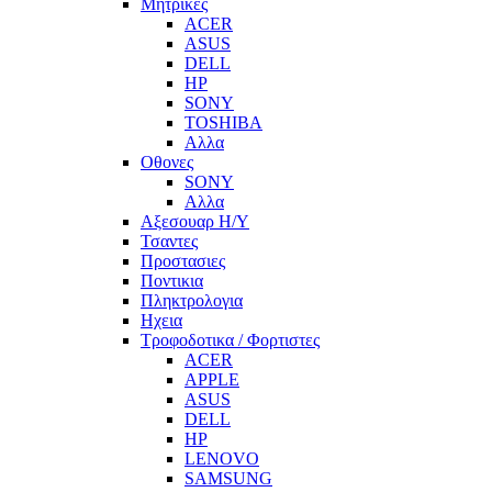
Μητρικες
ACER
ASUS
DELL
HP
SONY
TOSHIBA
Αλλα
Οθονες
SONY
Αλλα
Αξεσουαρ Η/Υ
Τσαντες
Προστασιες
Ποντικια
Πληκτρολογια
Ηχεια
Τροφοδοτικα / Φορτιστες
ACER
APPLE
ASUS
DELL
HP
LENOVO
SAMSUNG