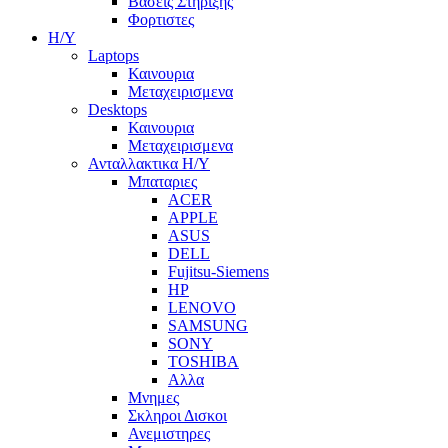
Βασεις Στηριξης
Φορτιστες
Η/Υ
Laptops
Καινουρια
Μεταχειρισμενα
Desktops
Καινουρια
Μεταχειρισμενα
Ανταλλακτικα H/Y
Μπαταριες
ACER
APPLE
ASUS
DELL
Fujitsu-Siemens
HP
LENOVO
SAMSUNG
SONY
TOSHIBA
Αλλα
Μνημες
Σκληροι Δισκοι
Ανεμιστηρες