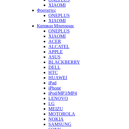
XIAOMI
Φορτιστες
ONEPLUS
XIAOMI
Καπακια Μπαταριας
ONEPLUS
XIAOMI
ACER
ALCATEL
APPLE
ASUS
BLACKBERRY
DELL
HTC
HUAWEI
iPad
iPhone
iPod/MP3/MP4
LENOVO
LG
MEIZU
MOTOROLA
NOKIA
SAMSUNG