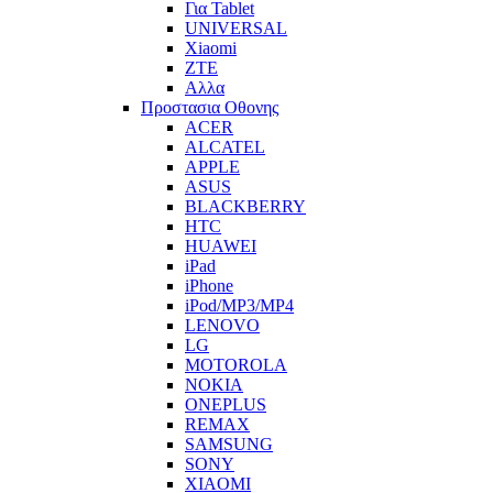
Για Tablet
UNIVERSAL
Xiaomi
ZTE
Αλλα
Προστασια Οθονης
ACER
ALCATEL
APPLE
ASUS
BLACKBERRY
HTC
HUAWEI
iPad
iPhone
iPod/MP3/MP4
LENOVO
LG
MOTOROLA
NOKIA
ONEPLUS
REMAX
SAMSUNG
SONY
XIAOMI