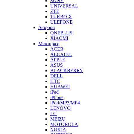
SONY
UNIVERSAL
ZTE
TURBO-X
ULEFONE
Διαφορα
ONEPLUS
XIAOMI
Μπαταριες
ACER
ALCATEL
APPLE
ASUS
BLACKBERRY
DELL
HTC
HUAWEI
iPad
iPhone
iPod/MP3/MP4
LENOVO
LG
MEIZU
MOTOROLA
NOKIA