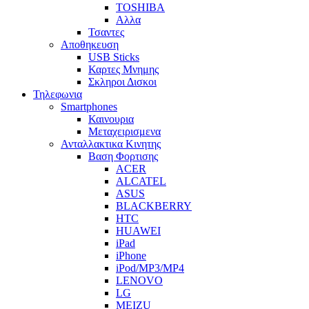
TOSHIBA
Αλλα
Τσαντες
Αποθηκευση
USB Sticks
Καρτες Μνημης
Σκληροι Δισκοι
Τηλεφωνια
Smartphones
Καινουρια
Μεταχειρισμενα
Ανταλλακτικα Κινητης
Βαση Φορτισης
ACER
ALCATEL
ASUS
BLACKBERRY
HTC
HUAWEI
iPad
iPhone
iPod/MP3/MP4
LENOVO
LG
MEIZU