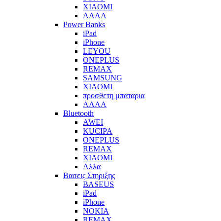
XIAOMI
ΑΛΛΑ
Power Banks
iPad
iPhone
LEYOU
ONEPLUS
REMAX
SAMSUNG
XIAOMI
προσθετη μπαταρια
ΑΛΛΑ
Bluetooth
AWEI
KUCIPA
ONEPLUS
REMAX
XIAOMI
Αλλα
Βασεις Στηριξης
BASEUS
iPad
iPhone
NOKIA
REMAX