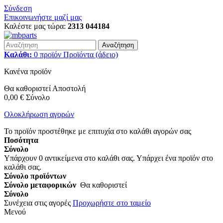
Σύνδεση
Επικοινωνήστε μαζί μας
Καλέστε μας τώρα:
2313 044184
Αναζήτηση
Καλάθι:
0
προϊόν
Προϊόντα
(άδειο)
Κανένα προϊόν
Θα καθοριστεί
Αποστολή
0,00 €
Σύνολο
Ολοκλήρωση αγορών
Το προϊόν προστέθηκε με επιτυχία στο καλάθι αγορών σας
Ποσότητα
Σύνολο
Υπάρχουν
0
αντικείμενα στο καλάθι σας.
Υπάρχει ένα προϊόν στο
καλάθι σας.
Σύνολο προϊόντων
Σύνολο μεταφορικών
Θα καθοριστεί
Σύνολο
Συνέχεια στις αγορές
Προχωρήστε στο ταμείο
Μενού