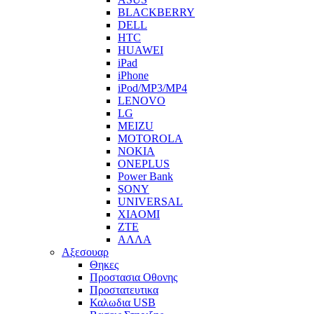
BLACKBERRY
DELL
HTC
HUAWEI
iPad
iPhone
iPod/MP3/MP4
LENOVO
LG
MEIZU
MOTOROLA
NOKIA
ONEPLUS
Power Bank
SONY
UNIVERSAL
XIAOMI
ZTE
ΑΛΛΑ
Αξεσουαρ
Θηκες
Προστασια Οθονης
Προστατευτικα
Καλωδια USB