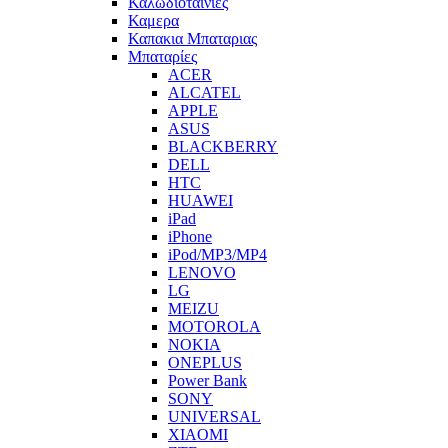
Καλωδιοταινιες
Καμερα
Καπακια Μπαταριας
Μπαταρίες
ACER
ALCATEL
APPLE
ASUS
BLACKBERRY
DELL
HTC
HUAWEI
iPad
iPhone
iPod/MP3/MP4
LENOVO
LG
MEIZU
MOTOROLA
NOKIA
ONEPLUS
Power Bank
SONY
UNIVERSAL
XIAOMI