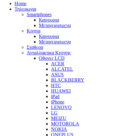
Home
Τηλεφωνια
Smartphones
Καινουρια
Μεταχειρισμενα
Κινητα
Καινουρια
Μεταχειρισμενα
Σταθερα
Ανταλλακτικα Κινητης
Οθονες LCD
ACER
ALCATEL
ASUS
BLACKBERRY
HTC
HUAWEI
iPad
iPhone
LENOVO
LG
MEIZU
MOTOROLA
NOKIA
ONEPLUS