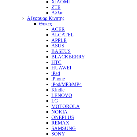
XIAOMI
ZTE
Αλλα
Αξεσουαρ Κινητης
Θηκες
ACER
ALCATEL
APPLE
ASUS
BASEUS
BLACKBERRY
HTC
HUAWEI
iPad
iPhone
iPod/MP3/MP4
Kindle
LENOVO
LG
MOTOROLA
NOKIA
ONEPLUS
REMAX
SAMSUNG
SONY