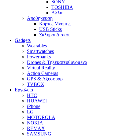
SONY
TOSHIBA
Αλλα
Αποθηκευση
Καρτες Μνημης
USB Sticks
Σκληροι Δισκοι
Gadgets
Wearables
Smartwatches
Powerbanks
Drones & Τηλεκατευθυνομενα
Virtual Reality
Action Cameras
GPS & Αξεσουαρ
TVBOX
Εργαλεια
HTC
HUAWEI
iPhone
LG
MOTOROLA
NOKIA
REMAX
SAMSUNG