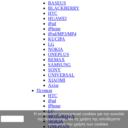
BASEUS
BLACKBERRY
HTC
HUAWEI
iPad
iPhone
iPod/MP3/MP4
KUCIPA
LG
NOKIA
ONEPLUS
REMAX
SAMSUNG
SONY
UNIVERSAL
XIAOMI
Αλλα
Πενακια
HTC
iPad
iPhone
LG
Η ιστοσελίδα χρησιμοποιεί cookies για την ευκολία
MOTOROLA
close
της περιήγησης. Με τη χρήση της αποδέχεστε
NOKIA
αυτόματα την χρήση των cookies.
ONEPLUS