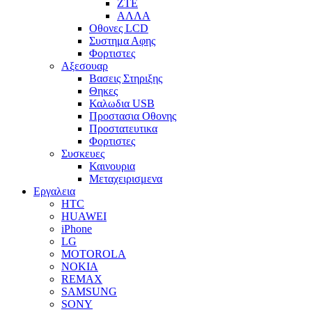
ZTE
ΑΛΛΑ
Οθονες LCD
Συστημα Αφης
Φορτιστες
Αξεσουαρ
Βασεις Στηριξης
Θηκες
Καλωδια USB
Προστασια Οθονης
Προστατευτικα
Φορτιστες
Συσκευες
Καινουρια
Μεταχειρισμενα
Εργαλεια
HTC
HUAWEI
iPhone
LG
MOTOROLA
NOKIA
REMAX
SAMSUNG
SONY