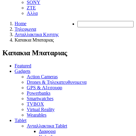
SONY
ZTE
Αλλα
Home
Τηλεφωνια
Ανταλλακτικα Κινητης
Καπακια Μπαταριας
Καπακια Μπαταριας
Featured
Gadgets
Action Cameras
Drones & Τηλεκατευθυνομενα
GPS & Αξεσουαρ
Powerbanks
Smartwatches
TVBOX
Virtual Reality
Wearables
Tablet
Ανταλλακτικα Tablet
Διαφορα