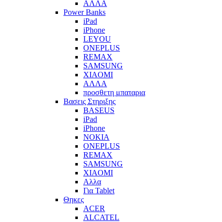
ΑΛΛΑ
Power Banks
iPad
iPhone
LEYOU
ONEPLUS
REMAX
SAMSUNG
XIAOMI
ΑΛΛΑ
προσθετη μπαταρια
Βασεις Στηριξης
BASEUS
iPad
iPhone
NOKIA
ONEPLUS
REMAX
SAMSUNG
XIAOMI
Αλλα
Για Tablet
Θηκες
ACER
ALCATEL