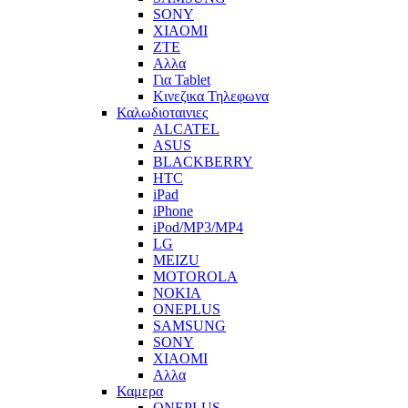
SONY
XIAOMI
ZTE
Αλλα
Για Tablet
Κινεζικα Τηλεφωνα
Καλωδιοταινιες
ALCATEL
ASUS
BLACKBERRY
HTC
iPad
iPhone
iPod/MP3/MP4
LG
MEIZU
MOTOROLA
NOKIA
ONEPLUS
SAMSUNG
SONY
XIAOMI
Αλλα
Καμερα
ONEPLUS