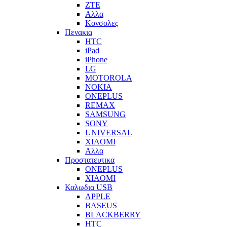
ZTE
Αλλα
Κονσολες
Πενακια
HTC
iPad
iPhone
LG
MOTOROLA
NOKIA
ONEPLUS
REMAX
SAMSUNG
SONY
UNIVERSAL
XIAOMI
Αλλα
Προστατευτικα
ONEPLUS
XIAOMI
Καλωδια USB
APPLE
BASEUS
BLACKBERRY
HTC