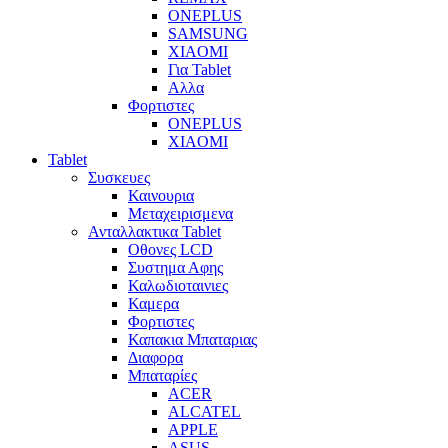
ONEPLUS
SAMSUNG
XIAOMI
Για Tablet
Αλλα
Φορτιστες
ONEPLUS
XIAOMI
Tablet
Συσκευες
Καινουρια
Μεταχειρισμενα
Ανταλλακτικα Tablet
Οθονες LCD
Συστημα Αφης
Καλωδιοταινιες
Καμερα
Φορτιστες
Καπακια Μπαταριας
Διαφορα
Μπαταρίες
ACER
ALCATEL
APPLE
ASUS