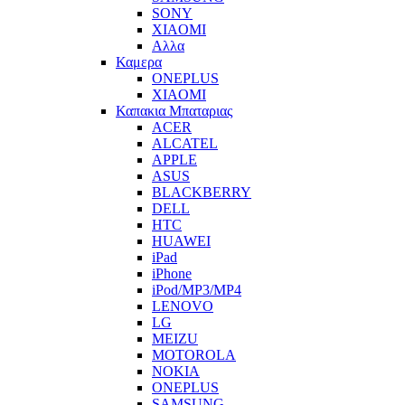
SONY
XIAOMI
Αλλα
Καμερα
ONEPLUS
XIAOMI
Καπακια Μπαταριας
ACER
ALCATEL
APPLE
ASUS
BLACKBERRY
DELL
HTC
HUAWEI
iPad
iPhone
iPod/MP3/MP4
LENOVO
LG
MEIZU
MOTOROLA
NOKIA
ONEPLUS
SAMSUNG