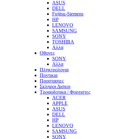
ASUS
DELL
Fujitsu-Siemens
HP
LENOVO
SAMSUNG
SONY
TOSHIBA
Αλλα
Οθονες
SONY
Αλλα
Πληκτρολογια
Ποντικια
Προστασιες
Σκληροι Δισκοι
Τροφοδοτικα / Φορτιστες
ACER
APPLE
ASUS
DELL
HP
LENOVO
SAMSUNG
SONY