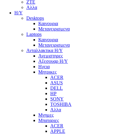
ZTE
Αλλα
Η/Υ
Desktops
Καινουρια
Μεταχειρισμενα
Laptops
Καινουρια
Μεταχειρισμενα
Ανταλλακτικα H/Y
Ανεμιστηρες
Αξεσουαρ Η/Υ
Ηχεια
Μητρικες
ACER
ASUS
DELL
HP
SONY
TOSHIBA
Αλλα
Μνημες
Μπαταριες
ACER
APPLE