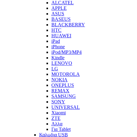
ALCATEL
APPLE
ASUS
BASEUS
BLACKBERRY
HTC
HUAWEI
iPad
iPhone
iPod/MP3/MP4
Kindle
LENOVO
LG
MOTOROLA
NOKIA
ONEPLUS
REMAX
SAMSUNG
SONY
UNIVERSAL
Xiaomi
ZTE
Αλλα
Για Tablet
Καλωδια USB