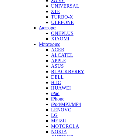
SONY
UNIVERSAL
ZTE
TURBO-X
ULEFONE
Διαφορα
ONEPLUS
XIAOMI
Μπαταριες
ACER
ALCATEL
APPLE
ASUS
BLACKBERRY
DELL
HTC
HUAWEI
iPad
iPhone
iPod/MP3/MP4
LENOVO
LG
MEIZU
MOTOROLA
NOKIA