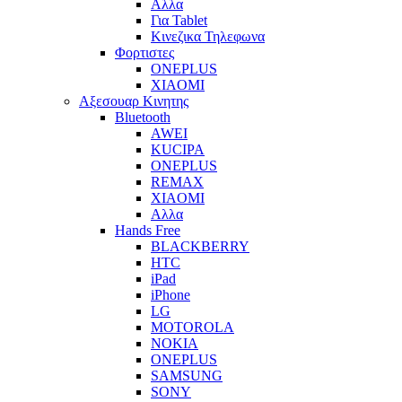
Αλλα
Για Tablet
Κινεζικα Τηλεφωνα
Φορτιστες
ONEPLUS
XIAOMI
Αξεσουαρ Κινητης
Bluetooth
AWEI
KUCIPA
ONEPLUS
REMAX
XIAOMI
Αλλα
Hands Free
BLACKBERRY
HTC
iPad
iPhone
LG
MOTOROLA
NOKIA
ONEPLUS
SAMSUNG
SONY