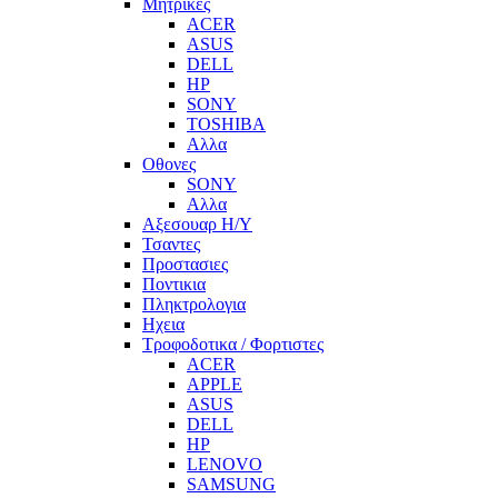
Μητρικες
ACER
ASUS
DELL
HP
SONY
TOSHIBA
Αλλα
Οθονες
SONY
Αλλα
Αξεσουαρ Η/Υ
Τσαντες
Προστασιες
Ποντικια
Πληκτρολογια
Ηχεια
Τροφοδοτικα / Φορτιστες
ACER
APPLE
ASUS
DELL
HP
LENOVO
SAMSUNG