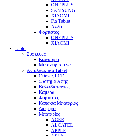
ONEPLUS
SAMSUNG
XIAOMI
Για Tablet
Αλλα
Φορτιστες
ONEPLUS
XIAOMI
Tablet
Συσκευες
Καινουρια
Μεταχειρισμενα
Ανταλλακτικα Tablet
Οθονες LCD
Συστημα Αφης
Καλωδιοταινιες
Καμερα
Φορτιστες
Καπακια Μπαταριας
Διαφορα
Μπαταρίες
ACER
ALCATEL
APPLE
ASUS