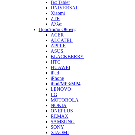
Για Tablet
UNIVERSAL
Xiaomi
ZTE
Αλλα
Προστασια Οθονης
ACER
ALCATEL
APPLE
ASUS
BLACKBERRY
HTC
HUAWEI
iPad
iPhone
iPod/MP3/MP4
LENOVO
LG
MOTOROLA
NOKIA
ONEPLUS
REMAX
SAMSUNG
SONY
XIAOMI