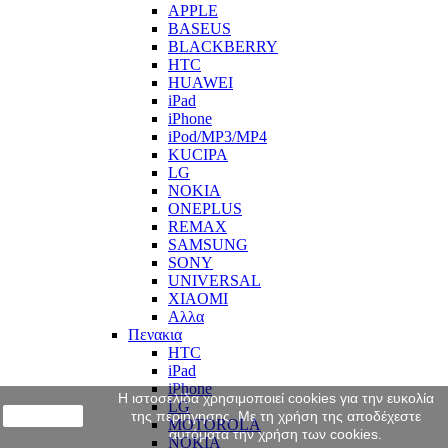
APPLE
BASEUS
BLACKBERRY
HTC
HUAWEI
iPad
iPhone
iPod/MP3/MP4
KUCIPA
LG
NOKIA
ONEPLUS
REMAX
SAMSUNG
SONY
UNIVERSAL
XIAOMI
Αλλα
Πενακια
HTC
iPad
iPhone
Η ιστοσελίδα χρησιμοποιεί cookies για την ευκολία
LG
close
της περιήγησης. Με τη χρήση της αποδέχεστε
MOTOROLA
αυτόματα την χρήση των cookies.
NOKIA