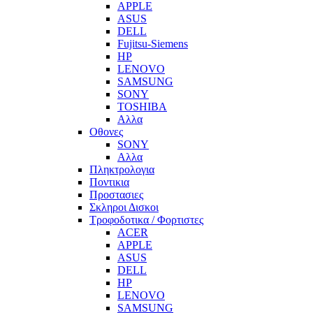
APPLE
ASUS
DELL
Fujitsu-Siemens
HP
LENOVO
SAMSUNG
SONY
TOSHIBA
Αλλα
Οθονες
SONY
Αλλα
Πληκτρολογια
Ποντικια
Προστασιες
Σκληροι Δισκοι
Τροφοδοτικα / Φορτιστες
ACER
APPLE
ASUS
DELL
HP
LENOVO
SAMSUNG