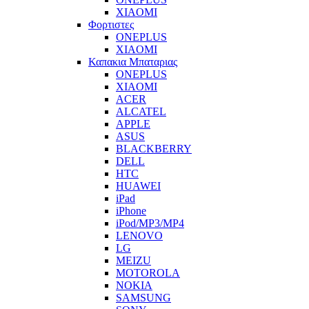
XIAOMI
Φορτιστες
ONEPLUS
XIAOMI
Καπακια Μπαταριας
ONEPLUS
XIAOMI
ACER
ALCATEL
APPLE
ASUS
BLACKBERRY
DELL
HTC
HUAWEI
iPad
iPhone
iPod/MP3/MP4
LENOVO
LG
MEIZU
MOTOROLA
NOKIA
SAMSUNG