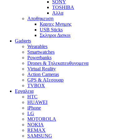
SONY
TOSHIBA
Αλλα
Αποθηκευση
Καρτες Μνημης
USB Sticks
Σκληροι Δισκοι
Gadgets
Wearables
Smartwatches
Powerbanks
Drones & Τηλεκατευθυνομενα
Virtual Reality
Action Cameras
GPS & Αξεσουαρ
TVBOX
Εργαλεια
HTC
HUAWEI
iPhone
LG
MOTOROLA
NOKIA
REMAX
SAMSUNG