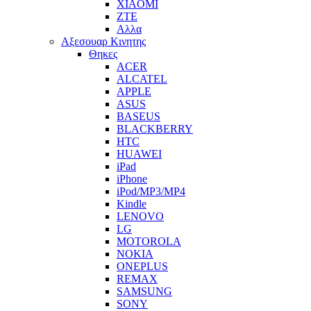
XIAOMI
ZTE
Αλλα
Αξεσουαρ Κινητης
Θηκες
ACER
ALCATEL
APPLE
ASUS
BASEUS
BLACKBERRY
HTC
HUAWEI
iPad
iPhone
iPod/MP3/MP4
Kindle
LENOVO
LG
MOTOROLA
NOKIA
ONEPLUS
REMAX
SAMSUNG
SONY