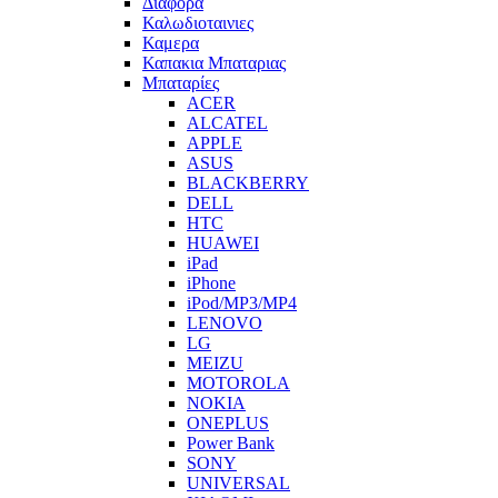
Διαφορα
Καλωδιοταινιες
Καμερα
Καπακια Μπαταριας
Μπαταρίες
ACER
ALCATEL
APPLE
ASUS
BLACKBERRY
DELL
HTC
HUAWEI
iPad
iPhone
iPod/MP3/MP4
LENOVO
LG
MEIZU
MOTOROLA
NOKIA
ONEPLUS
Power Bank
SONY
UNIVERSAL