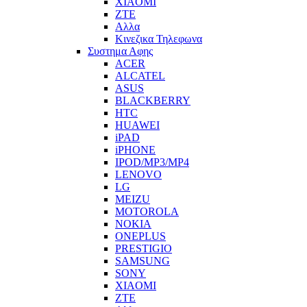
XIAOMI
ZTE
Αλλα
Κινεζικα Τηλεφωνα
Συστημα Αφης
ACER
ALCATEL
ASUS
BLACKBERRY
HTC
HUAWEI
iPAD
iPHONE
IPOD/MP3/MP4
LENOVO
LG
MEIZU
MOTOROLA
NOKIA
ONEPLUS
PRESTIGIO
SAMSUNG
SONY
XIAOMI
ZTE