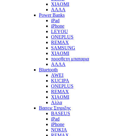
XIAOMI
ΑΛΛΑ
Power Banks
iPad
iPhone
LEYOU
ONEPLUS
REMAX
SAMSUNG
XIAOMI
προσθετη μπαταρια
ΑΛΛΑ
Bluetooth
AWEI
KUCIPA
ONEPLUS
REMAX
XIAOMI
Αλλα
Βασεις Στηριξης
BASEUS
iPad
iPhone
NOKIA
REMAX