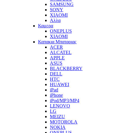
SAMSUNG
SONY
XIAOMI
Αλλα
Καμερα
ONEPLUS
XIAOMI
Καπακια Μπαταριας
ACER
ALCATEL
APPLE
ASUS
BLACKBERRY
DELL
HTC
HUAWEI
iPad
iPhone
iPod/MP3/MP4
LENOVO
LG
MEIZU
MOTOROLA
NOKIA
ONEPLUS