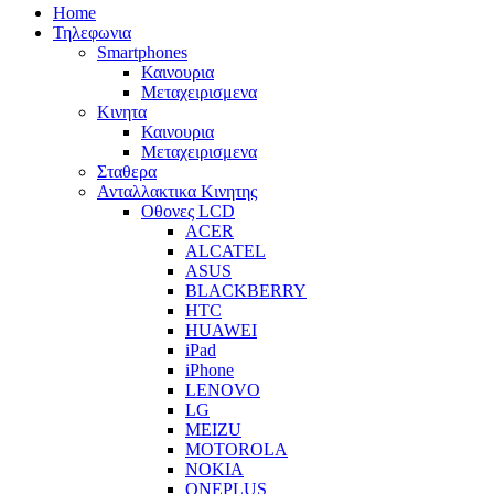
Home
Τηλεφωνια
Smartphones
Καινουρια
Μεταχειρισμενα
Κινητα
Καινουρια
Μεταχειρισμενα
Σταθερα
Ανταλλακτικα Κινητης
Οθονες LCD
ACER
ALCATEL
ASUS
BLACKBERRY
HTC
HUAWEI
iPad
iPhone
LENOVO
LG
MEIZU
MOTOROLA
NOKIA
ONEPLUS