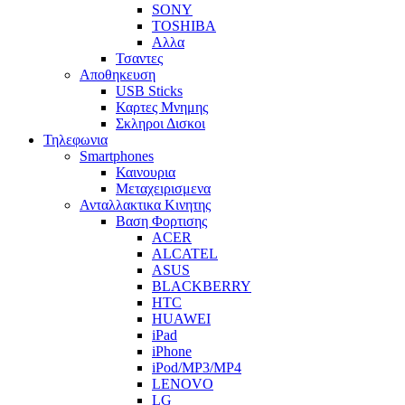
SONY
TOSHIBA
Αλλα
Τσαντες
Αποθηκευση
USB Sticks
Καρτες Μνημης
Σκληροι Δισκοι
Τηλεφωνια
Smartphones
Καινουρια
Μεταχειρισμενα
Ανταλλακτικα Κινητης
Βαση Φορτισης
ACER
ALCATEL
ASUS
BLACKBERRY
HTC
HUAWEI
iPad
iPhone
iPod/MP3/MP4
LENOVO
LG