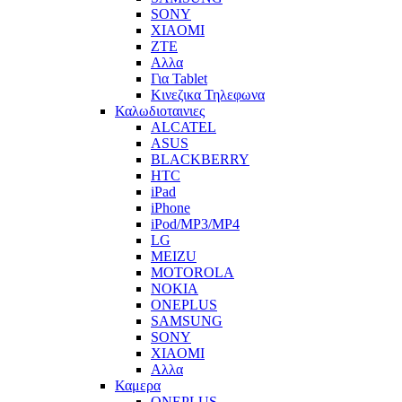
SONY
XIAOMI
ZTE
Αλλα
Για Tablet
Κινεζικα Τηλεφωνα
Καλωδιοταινιες
ALCATEL
ASUS
BLACKBERRY
HTC
iPad
iPhone
iPod/MP3/MP4
LG
MEIZU
MOTOROLA
NOKIA
ONEPLUS
SAMSUNG
SONY
XIAOMI
Αλλα
Καμερα
ONEPLUS