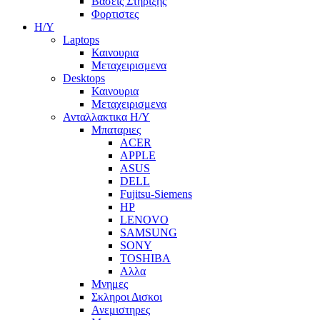
Βασεις Στηριξης
Φορτιστες
Η/Υ
Laptops
Καινουρια
Μεταχειρισμενα
Desktops
Καινουρια
Μεταχειρισμενα
Ανταλλακτικα H/Y
Μπαταριες
ACER
APPLE
ASUS
DELL
Fujitsu-Siemens
HP
LENOVO
SAMSUNG
SONY
TOSHIBA
Αλλα
Μνημες
Σκληροι Δισκοι
Ανεμιστηρες