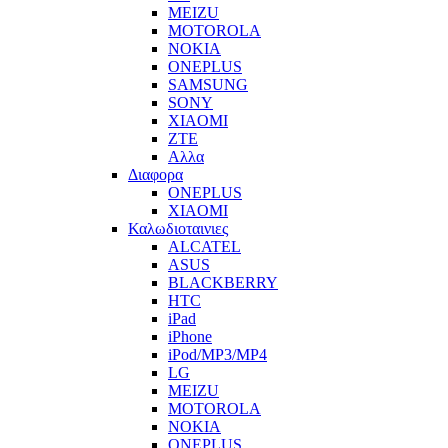
MEIZU
MOTOROLA
NOKIA
ONEPLUS
SAMSUNG
SONY
XIAOMI
ZTE
Αλλα
Διαφορα
ONEPLUS
XIAOMI
Καλωδιοταινιες
ALCATEL
ASUS
BLACKBERRY
HTC
iPad
iPhone
iPod/MP3/MP4
LG
MEIZU
MOTOROLA
NOKIA
ONEPLUS