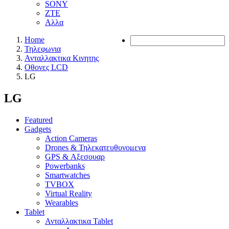
SONY
ZTE
Αλλα
Home
Τηλεφωνια
Ανταλλακτικα Κινητης
Οθονες LCD
LG
LG
Featured
Gadgets
Action Cameras
Drones & Τηλεκατευθυνομενα
GPS & Αξεσουαρ
Powerbanks
Smartwatches
TVBOX
Virtual Reality
Wearables
Tablet
Ανταλλακτικα Tablet