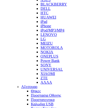
BLACKBERRY
DELL
HTC
HUAWEI
iPad
iPhone
iPod/MP3/MP4
LENOVO
LG
MEIZU
MOTOROLA
NOKIA
ONEPLUS
Power Bank
SONY
UNIVERSAL
XIAOMI
ZTE
ΑΛΛΑ
Αξεσουαρ
Θηκες
Προστασια Οθονης
Προστατευτικα
Καλωδια USB