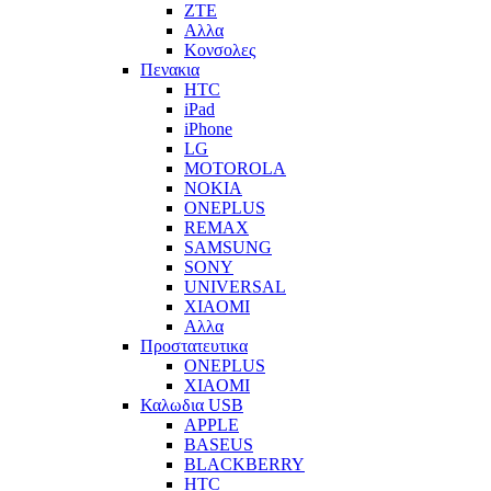
ZTE
Αλλα
Κονσολες
Πενακια
HTC
iPad
iPhone
LG
MOTOROLA
NOKIA
ONEPLUS
REMAX
SAMSUNG
SONY
UNIVERSAL
XIAOMI
Αλλα
Προστατευτικα
ONEPLUS
XIAOMI
Καλωδια USB
APPLE
BASEUS
BLACKBERRY
HTC