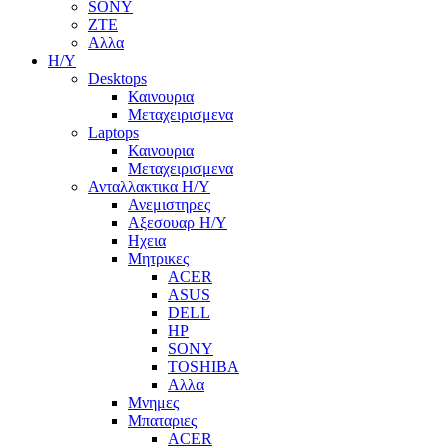
SONY
ZTE
Αλλα
Η/Υ
Desktops
Καινουρια
Μεταχειρισμενα
Laptops
Καινουρια
Μεταχειρισμενα
Ανταλλακτικα H/Y
Ανεμιστηρες
Αξεσουαρ Η/Υ
Ηχεια
Μητρικες
ACER
ASUS
DELL
HP
SONY
TOSHIBA
Αλλα
Μνημες
Μπαταριες
ACER