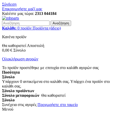
Σύνδεση
Επικοινωνήστε μαζί μας
Καλέστε μας τώρα:
2313 044184
Αναζήτηση
Καλάθι:
0
προϊόν
Προϊόντα
(άδειο)
Κανένα προϊόν
Θα καθοριστεί
Αποστολή
0,00 €
Σύνολο
Ολοκλήρωση αγορών
Το προϊόν προστέθηκε με επιτυχία στο καλάθι αγορών σας
Ποσότητα
Σύνολο
Υπάρχουν
0
αντικείμενα στο καλάθι σας.
Υπάρχει ένα προϊόν στο
καλάθι σας.
Σύνολο προϊόντων
Σύνολο μεταφορικών
Θα καθοριστεί
Σύνολο
Συνέχεια στις αγορές
Προχωρήστε στο ταμείο
Μενού