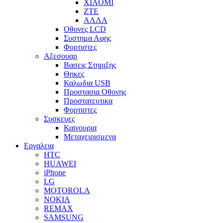
XIAOMI
ZTE
ΑΛΛΑ
Οθονες LCD
Συστημα Αφης
Φορτιστες
Αξεσουαρ
Βασεις Στηριξης
Θηκες
Καλωδια USB
Προστασια Οθονης
Προστατευτικα
Φορτιστες
Συσκευες
Καινουρια
Μεταχειρισμενα
Εργαλεια
HTC
HUAWEI
iPhone
LG
MOTOROLA
NOKIA
REMAX
SAMSUNG