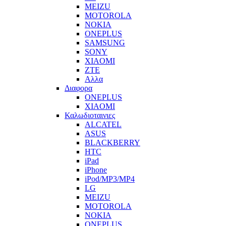
MEIZU
MOTOROLA
NOKIA
ONEPLUS
SAMSUNG
SONY
XIAOMI
ZTE
Αλλα
Διαφορα
ONEPLUS
XIAOMI
Καλωδιοταινιες
ALCATEL
ASUS
BLACKBERRY
HTC
iPad
iPhone
iPod/MP3/MP4
LG
MEIZU
MOTOROLA
NOKIA
ONEPLUS