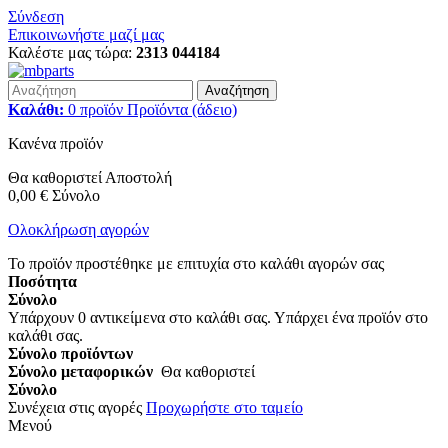
Σύνδεση
Επικοινωνήστε μαζί μας
Καλέστε μας τώρα:
2313 044184
Αναζήτηση
Καλάθι:
0
προϊόν
Προϊόντα
(άδειο)
Κανένα προϊόν
Θα καθοριστεί
Αποστολή
0,00 €
Σύνολο
Ολοκλήρωση αγορών
Το προϊόν προστέθηκε με επιτυχία στο καλάθι αγορών σας
Ποσότητα
Σύνολο
Υπάρχουν
0
αντικείμενα στο καλάθι σας.
Υπάρχει ένα προϊόν στο
καλάθι σας.
Σύνολο προϊόντων
Σύνολο μεταφορικών
Θα καθοριστεί
Σύνολο
Συνέχεια στις αγορές
Προχωρήστε στο ταμείο
Μενού