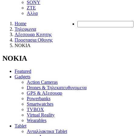
SONY
ZTE
Αλλα
Home
Τηλεφωνια
Αξεσουαρ Κινητης
Προστασια Οθονης
NOKIA
NOKIA
Featured
Gadgets
Action Cameras
Drones & Τηλεκατευθυνομενα
GPS & Αξεσουαρ
Powerbanks
Smartwatches
TVBOX
Virtual Reality
Wearables
Tablet
Ανταλλακτικα Tablet