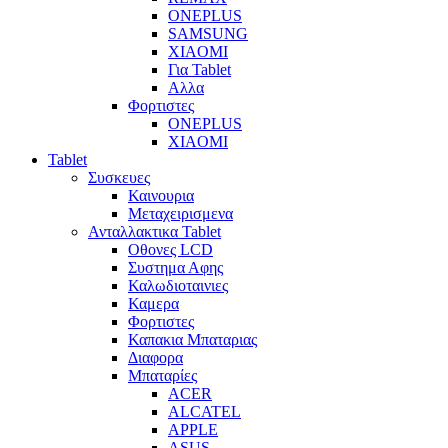
ONEPLUS
SAMSUNG
XIAOMI
Για Tablet
Αλλα
Φορτιστες
ONEPLUS
XIAOMI
Tablet
Συσκευες
Καινουρια
Μεταχειρισμενα
Ανταλλακτικα Tablet
Οθονες LCD
Συστημα Αφης
Καλωδιοταινιες
Καμερα
Φορτιστες
Καπακια Μπαταριας
Διαφορα
Μπαταρίες
ACER
ALCATEL
APPLE
ASUS