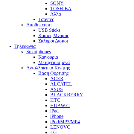
SONY
TOSHIBA
Αλλα
Τσαντες
Αποθηκευση
USB Sticks
Καρτες Μνημης
Σκληροι Δισκοι
Τηλεφωνια
Smartphones
Καινουρια
Μεταχειρισμενα
Ανταλλακτικα Κινητης
Βαση Φορτισης
ACER
ALCATEL
ASUS
BLACKBERRY
HTC
HUAWEI
iPad
iPhone
iPod/MP3/MP4
LENOVO
LG