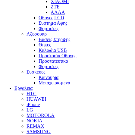
XIAOMI
ZTE
ΑΛΛΑ
Οθονες LCD
Συστημα Αφης
Φορτιστες
Αξεσουαρ
Βασεις Στηριξης
Θηκες
Καλωδια USB
Προστασια Οθονης
Προστατευτικα
Φορτιστες
Συσκευες
Καινουρια
Μεταχειρισμενα
Εργαλεια
HTC
HUAWEI
iPhone
LG
MOTOROLA
NOKIA
REMAX
SAMSUNG