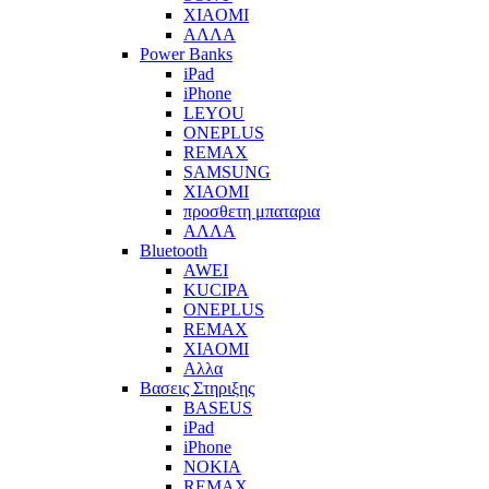
XIAOMI
ΑΛΛΑ
Power Banks
iPad
iPhone
LEYOU
ONEPLUS
REMAX
SAMSUNG
XIAOMI
προσθετη μπαταρια
ΑΛΛΑ
Bluetooth
AWEI
KUCIPA
ONEPLUS
REMAX
XIAOMI
Αλλα
Βασεις Στηριξης
BASEUS
iPad
iPhone
NOKIA
REMAX