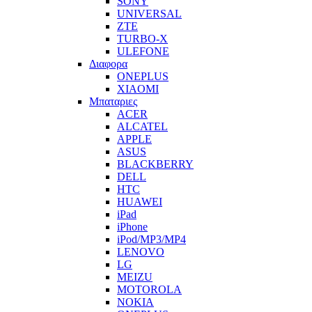
SONY
UNIVERSAL
ZTE
TURBO-X
ULEFONE
Διαφορα
ONEPLUS
XIAOMI
Μπαταριες
ACER
ALCATEL
APPLE
ASUS
BLACKBERRY
DELL
HTC
HUAWEI
iPad
iPhone
iPod/MP3/MP4
LENOVO
LG
MEIZU
MOTOROLA
NOKIA