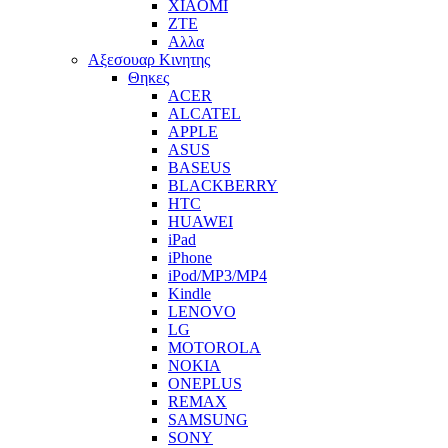
XIAOMI
ZTE
Αλλα
Αξεσουαρ Κινητης
Θηκες
ACER
ALCATEL
APPLE
ASUS
BASEUS
BLACKBERRY
HTC
HUAWEI
iPad
iPhone
iPod/MP3/MP4
Kindle
LENOVO
LG
MOTOROLA
NOKIA
ONEPLUS
REMAX
SAMSUNG
SONY