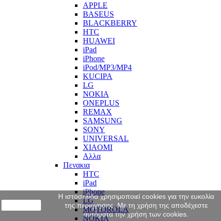
APPLE
BASEUS
BLACKBERRY
HTC
HUAWEI
iPad
iPhone
iPod/MP3/MP4
KUCIPA
LG
NOKIA
ONEPLUS
REMAX
SAMSUNG
SONY
UNIVERSAL
XIAOMI
Αλλα
Πενακια
HTC
iPad
iPhone
Η ιστοσελίδα χρησιμοποιεί cookies για την ευκολία
LG
close
της περιήγησης. Με τη χρήση της αποδέχεστε
MOTOROLA
αυτόματα την χρήση των cookies.
NOKIA