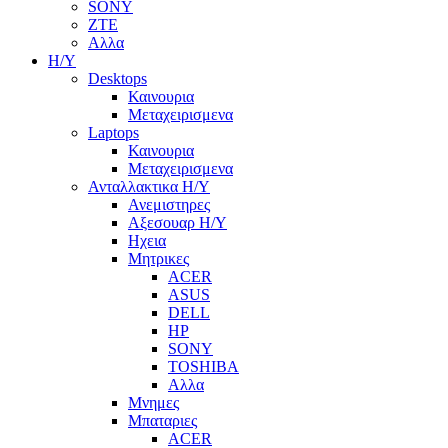
SONY
ZTE
Αλλα
Η/Υ
Desktops
Καινουρια
Μεταχειρισμενα
Laptops
Καινουρια
Μεταχειρισμενα
Ανταλλακτικα H/Y
Ανεμιστηρες
Αξεσουαρ Η/Υ
Ηχεια
Μητρικες
ACER
ASUS
DELL
HP
SONY
TOSHIBA
Αλλα
Μνημες
Μπαταριες
ACER