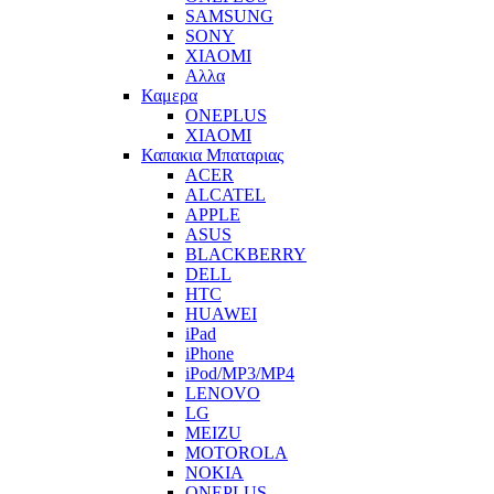
SAMSUNG
SONY
XIAOMI
Αλλα
Καμερα
ONEPLUS
XIAOMI
Καπακια Μπαταριας
ACER
ALCATEL
APPLE
ASUS
BLACKBERRY
DELL
HTC
HUAWEI
iPad
iPhone
iPod/MP3/MP4
LENOVO
LG
MEIZU
MOTOROLA
NOKIA
ONEPLUS