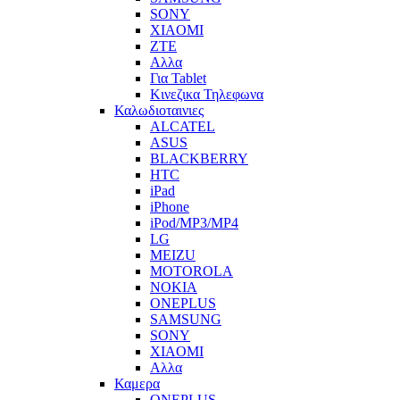
SONY
XIAOMI
ZTE
Αλλα
Για Tablet
Κινεζικα Τηλεφωνα
Καλωδιοταινιες
ALCATEL
ASUS
BLACKBERRY
HTC
iPad
iPhone
iPod/MP3/MP4
LG
MEIZU
MOTOROLA
NOKIA
ONEPLUS
SAMSUNG
SONY
XIAOMI
Αλλα
Καμερα
ONEPLUS