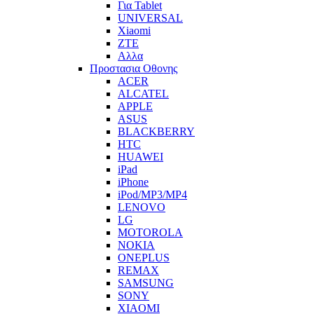
Για Tablet
UNIVERSAL
Xiaomi
ZTE
Αλλα
Προστασια Οθονης
ACER
ALCATEL
APPLE
ASUS
BLACKBERRY
HTC
HUAWEI
iPad
iPhone
iPod/MP3/MP4
LENOVO
LG
MOTOROLA
NOKIA
ONEPLUS
REMAX
SAMSUNG
SONY
XIAOMI