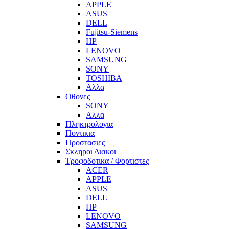
APPLE
ASUS
DELL
Fujitsu-Siemens
HP
LENOVO
SAMSUNG
SONY
TOSHIBA
Αλλα
Οθονες
SONY
Αλλα
Πληκτρολογια
Ποντικια
Προστασιες
Σκληροι Δισκοι
Τροφοδοτικα / Φορτιστες
ACER
APPLE
ASUS
DELL
HP
LENOVO
SAMSUNG