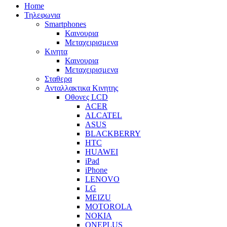
Home
Τηλεφωνια
Smartphones
Καινουρια
Μεταχειρισμενα
Κινητα
Καινουρια
Μεταχειρισμενα
Σταθερα
Ανταλλακτικα Κινητης
Οθονες LCD
ACER
ALCATEL
ASUS
BLACKBERRY
HTC
HUAWEI
iPad
iPhone
LENOVO
LG
MEIZU
MOTOROLA
NOKIA
ONEPLUS