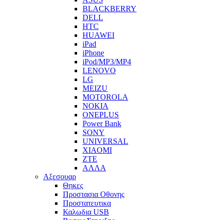
BLACKBERRY
DELL
HTC
HUAWEI
iPad
iPhone
iPod/MP3/MP4
LENOVO
LG
MEIZU
MOTOROLA
NOKIA
ONEPLUS
Power Bank
SONY
UNIVERSAL
XIAOMI
ZTE
ΑΛΛΑ
Αξεσουαρ
Θηκες
Προστασια Οθονης
Προστατευτικα
Καλωδια USB