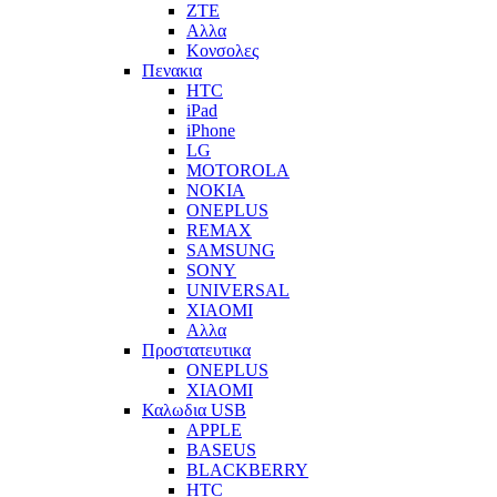
ZTE
Αλλα
Κονσολες
Πενακια
HTC
iPad
iPhone
LG
MOTOROLA
NOKIA
ONEPLUS
REMAX
SAMSUNG
SONY
UNIVERSAL
XIAOMI
Αλλα
Προστατευτικα
ONEPLUS
XIAOMI
Καλωδια USB
APPLE
BASEUS
BLACKBERRY
HTC