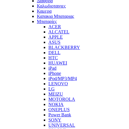
Διαφορα
Καλωδιοταινιες
Καμερα
Καπακια Μπαταριας
Μπαταρίες
ACER
ALCATEL
APPLE
ASUS
BLACKBERRY
DELL
HTC
HUAWEI
iPad
iPhone
iPod/MP3/MP4
LENOVO
LG
MEIZU
MOTOROLA
NOKIA
ONEPLUS
Power Bank
SONY
UNIVERSAL