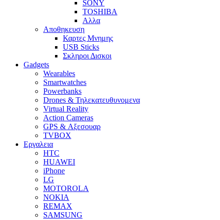
SONY
TOSHIBA
Αλλα
Αποθηκευση
Καρτες Μνημης
USB Sticks
Σκληροι Δισκοι
Gadgets
Wearables
Smartwatches
Powerbanks
Drones & Τηλεκατευθυνομενα
Virtual Reality
Action Cameras
GPS & Αξεσουαρ
TVBOX
Εργαλεια
HTC
HUAWEI
iPhone
LG
MOTOROLA
NOKIA
REMAX
SAMSUNG