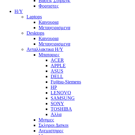
Βασεις Στηριξης
Φορτιστες
Η/Υ
Laptops
Καινουρια
Μεταχειρισμενα
Desktops
Καινουρια
Μεταχειρισμενα
Ανταλλακτικα H/Y
Μπαταριες
ACER
APPLE
ASUS
DELL
Fujitsu-Siemens
HP
LENOVO
SAMSUNG
SONY
TOSHIBA
Αλλα
Μνημες
Σκληροι Δισκοι
Ανεμιστηρες