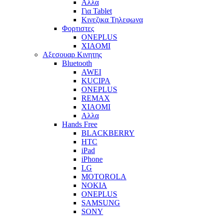
Αλλα
Για Tablet
Κινεζικα Τηλεφωνα
Φορτιστες
ONEPLUS
XIAOMI
Αξεσουαρ Κινητης
Bluetooth
AWEI
KUCIPA
ONEPLUS
REMAX
XIAOMI
Αλλα
Hands Free
BLACKBERRY
HTC
iPad
iPhone
LG
MOTOROLA
NOKIA
ONEPLUS
SAMSUNG
SONY