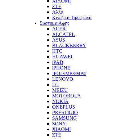
XIAOMI
ZTE
Αλλα
Κινεζικα Τηλεφωνα
Συστημα Αφης
ACER
ALCATEL
ASUS
BLACKBERRY
HTC
HUAWEI
iPAD
iPHONE
IPOD/MP3/MP4
LENOVO
LG
MEIZU
MOTOROLA
NOKIA
ONEPLUS
PRESTIGIO
SAMSUNG
SONY
XIAOMI
ZTE