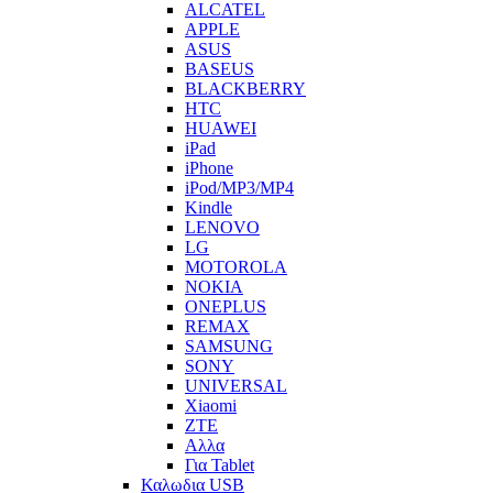
ALCATEL
APPLE
ASUS
BASEUS
BLACKBERRY
HTC
HUAWEI
iPad
iPhone
iPod/MP3/MP4
Kindle
LENOVO
LG
MOTOROLA
NOKIA
ONEPLUS
REMAX
SAMSUNG
SONY
UNIVERSAL
Xiaomi
ZTE
Αλλα
Για Tablet
Καλωδια USB