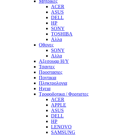
Μητρικες
ACER
ASUS
DELL
HP
SONY
TOSHIBA
Αλλα
Οθονες
SONY
Αλλα
Αξεσουαρ Η/Υ
Τσαντες
Προστασιες
Ποντικια
Πληκτρολογια
Ηχεια
Τροφοδοτικα / Φορτιστες
ACER
APPLE
ASUS
DELL
HP
LENOVO
SAMSUNG