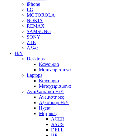
iPhone
LG
MOTOROLA
NOKIA
REMAX
SAMSUNG
SONY
ZTE
Αλλα
Η/Υ
Desktops
Καινουρια
Μεταχειρισμενα
Laptops
Καινουρια
Μεταχειρισμενα
Ανταλλακτικα H/Y
Ανεμιστηρες
Αξεσουαρ Η/Υ
Ηχεια
Μητρικες
ACER
ASUS
DELL
HP