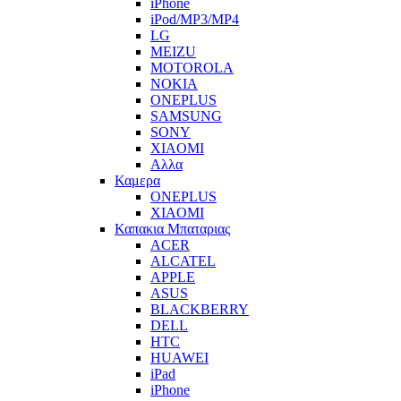
iPhone
iPod/MP3/MP4
LG
MEIZU
MOTOROLA
NOKIA
ONEPLUS
SAMSUNG
SONY
XIAOMI
Αλλα
Καμερα
ONEPLUS
XIAOMI
Καπακια Μπαταριας
ACER
ALCATEL
APPLE
ASUS
BLACKBERRY
DELL
HTC
HUAWEI
iPad
iPhone