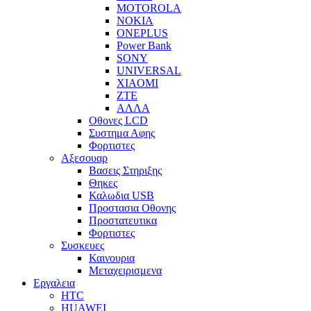
MOTOROLA
NOKIA
ONEPLUS
Power Bank
SONY
UNIVERSAL
XIAOMI
ZTE
ΑΛΛΑ
Οθονες LCD
Συστημα Αφης
Φορτιστες
Αξεσουαρ
Βασεις Στηριξης
Θηκες
Καλωδια USB
Προστασια Οθονης
Προστατευτικα
Φορτιστες
Συσκευες
Καινουρια
Μεταχειρισμενα
Εργαλεια
HTC
HUAWEI