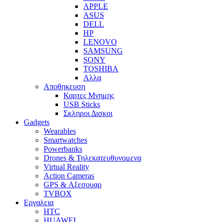
APPLE
ASUS
DELL
HP
LENOVO
SAMSUNG
SONY
TOSHIBA
Αλλα
Αποθηκευση
Καρτες Μνημης
USB Sticks
Σκληροι Δισκοι
Gadgets
Wearables
Smartwatches
Powerbanks
Drones & Τηλεκατευθυνομενα
Virtual Reality
Action Cameras
GPS & Αξεσουαρ
TVBOX
Εργαλεια
HTC
HUAWEI