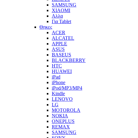
SAMSUNG
XIAOMI
Αλλα
Για Tablet
Θηκες
ACER
ALCATEL
APPLE
ASUS
BASEUS
BLACKBERRY
HTC
HUAWEI
iPad
iPhone
iPod/MP3/MP4
Kindle
LENOVO
LG
MOTOROLA
NOKIA
ONEPLUS
REMAX
SAMSUNG
SONY