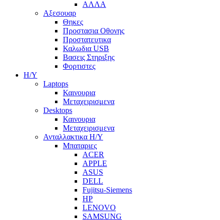
ΑΛΛΑ
Αξεσουαρ
Θηκες
Προστασια Οθονης
Προστατευτικα
Καλωδια USB
Βασεις Στηριξης
Φορτιστες
Η/Υ
Laptops
Καινουρια
Μεταχειρισμενα
Desktops
Καινουρια
Μεταχειρισμενα
Ανταλλακτικα H/Y
Μπαταριες
ACER
APPLE
ASUS
DELL
Fujitsu-Siemens
HP
LENOVO
SAMSUNG