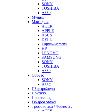
SONY
TOSHIBA
Αλλα
Μνημες
Μπαταριες
ACER
APPLE
ASUS
DELL
Fujitsu-Siemens
HP
LENOVO
SAMSUNG
SONY
TOSHIBA
Αλλα
Οθονες
SONY
Αλλα
Πληκτρολογια
Ποντικια
Προστασιες
Σκληροι Δισκοι
Τροφοδοτικα / Φορτιστες
ACER