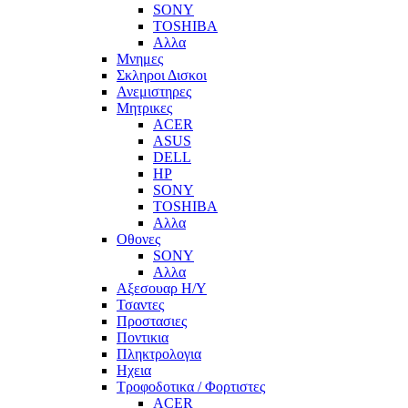
SONY
TOSHIBA
Αλλα
Μνημες
Σκληροι Δισκοι
Ανεμιστηρες
Μητρικες
ACER
ASUS
DELL
HP
SONY
TOSHIBA
Αλλα
Οθονες
SONY
Αλλα
Αξεσουαρ Η/Υ
Τσαντες
Προστασιες
Ποντικια
Πληκτρολογια
Ηχεια
Τροφοδοτικα / Φορτιστες
ACER