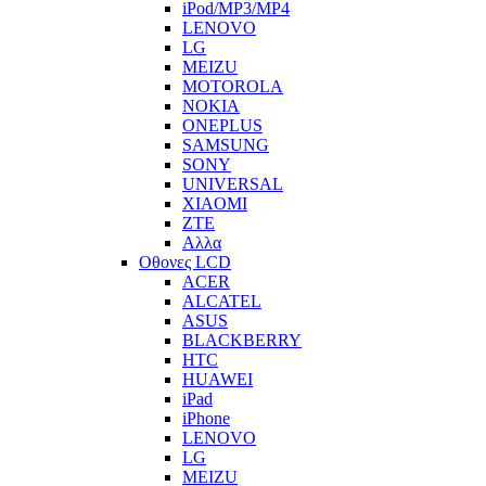
iPod/MP3/MP4
LENOVO
LG
MEIZU
MOTOROLA
NOKIA
ONEPLUS
SAMSUNG
SONY
UNIVERSAL
XIAOMI
ZTE
Αλλα
Οθονες LCD
ACER
ALCATEL
ASUS
BLACKBERRY
HTC
HUAWEI
iPad
iPhone
LENOVO
LG
MEIZU