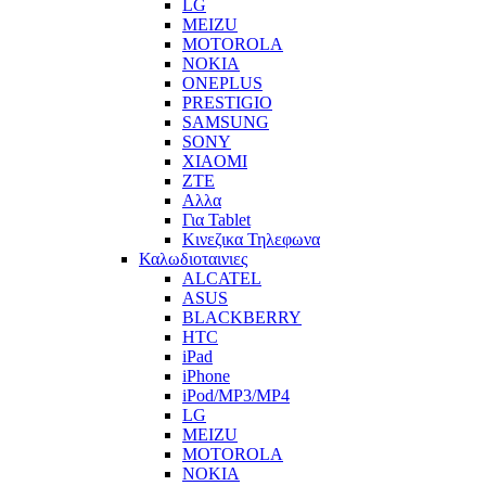
LG
MEIZU
MOTOROLA
NOKIA
ONEPLUS
PRESTIGIO
SAMSUNG
SONY
XIAOMI
ZTE
Αλλα
Για Tablet
Κινεζικα Τηλεφωνα
Καλωδιοταινιες
ALCATEL
ASUS
BLACKBERRY
HTC
iPad
iPhone
iPod/MP3/MP4
LG
MEIZU
MOTOROLA
NOKIA