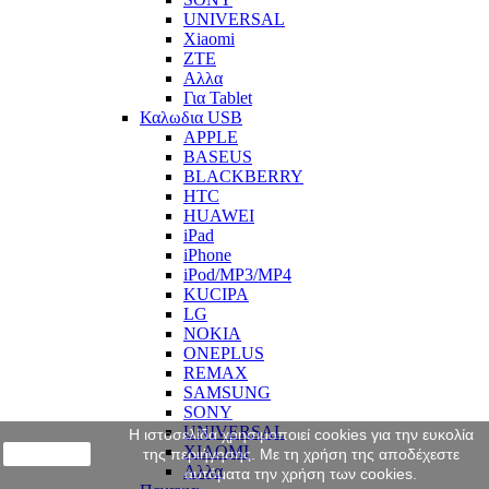
UNIVERSAL
Xiaomi
ZTE
Αλλα
Για Tablet
Καλωδια USB
APPLE
BASEUS
BLACKBERRY
HTC
HUAWEI
iPad
iPhone
iPod/MP3/MP4
KUCIPA
LG
NOKIA
ONEPLUS
REMAX
SAMSUNG
SONY
UNIVERSAL
Η ιστοσελίδα χρησιμοποιεί cookies για την ευκολία
XIAOMI
close
της περιήγησης. Με τη χρήση της αποδέχεστε
Αλλα
αυτόματα την χρήση των cookies.