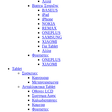
Αλλα
Βασεις Στηριξης
BASEUS
iPad
iPhone
NOKIA
REMAX
ONEPLUS
SAMSUNG
XIAOMI
Για Tablet
Αλλα
Φορτιστες
ONEPLUS
XIAOMI
Tablet
Συσκευες
Καινουρια
Μεταχειρισμενα
Ανταλλακτικα Tablet
Οθονες LCD
Συστημα Αφης
Καλωδιοταινιες
Καμερα
Φορτιστες