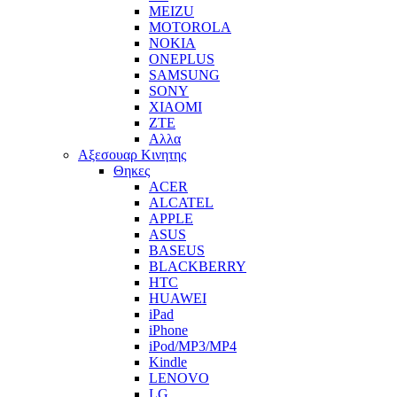
MEIZU
MOTOROLA
NOKIA
ONEPLUS
SAMSUNG
SONY
XIAOMI
ZTE
Αλλα
Αξεσουαρ Κινητης
Θηκες
ACER
ALCATEL
APPLE
ASUS
BASEUS
BLACKBERRY
HTC
HUAWEI
iPad
iPhone
iPod/MP3/MP4
Kindle
LENOVO
LG