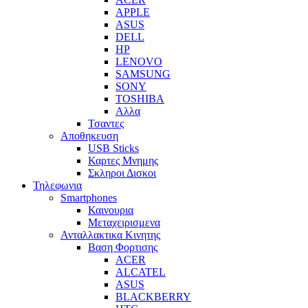
APPLE
ASUS
DELL
HP
LENOVO
SAMSUNG
SONY
TOSHIBA
Αλλα
Τσαντες
Αποθηκευση
USB Sticks
Καρτες Μνημης
Σκληροι Δισκοι
Τηλεφωνια
Smartphones
Καινουρια
Μεταχειρισμενα
Ανταλλακτικα Κινητης
Βαση Φορτισης
ACER
ALCATEL
ASUS
BLACKBERRY