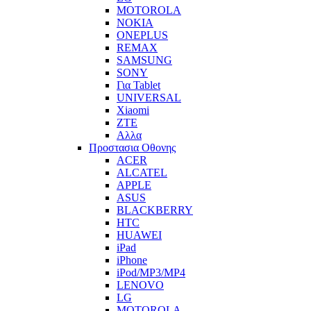
MOTOROLA
NOKIA
ONEPLUS
REMAX
SAMSUNG
SONY
Για Tablet
UNIVERSAL
Xiaomi
ZTE
Αλλα
Προστασια Οθονης
ACER
ALCATEL
APPLE
ASUS
BLACKBERRY
HTC
HUAWEI
iPad
iPhone
iPod/MP3/MP4
LENOVO
LG
MOTOROLA