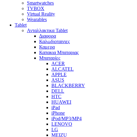
Smartwatches
TVBOX
Virtual Reality
Wearables
Tablet
Ανταλλακτικα Tablet
Διαφορα
Καλωδιοταινιες
Καμερα
Καπακια Μπαταριας
Μπαταρίες
ACER
ALCATEL
APPLE
ASUS
BLACKBERRY
DELL
HTC
HUAWEI
iPad
iPhone
iPod/MP3/MP4
LENOVO
LG
MEIZU