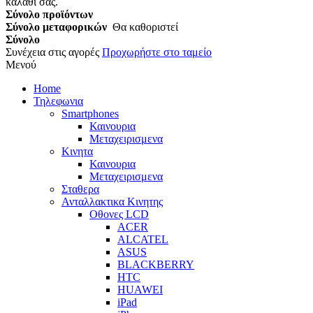
καλάθι σας.
Σύνολο προϊόντων
Σύνολο μεταφορικών
Θα καθοριστεί
Σύνολο
Συνέχεια στις αγορές
Προχωρήστε στο ταμείο
Μενού
Home
Τηλεφωνια
Smartphones
Καινουρια
Μεταχειρισμενα
Κινητα
Καινουρια
Μεταχειρισμενα
Σταθερα
Ανταλλακτικα Κινητης
Οθονες LCD
ACER
ALCATEL
ASUS
BLACKBERRY
HTC
HUAWEI
iPad