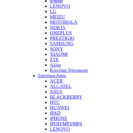
iPhone
LENOVO
LG
MEIZU
MOTOROLA
NOKIA
ONEPLUS
PRESTIGIO
SAMSUNG
SONY
XIAOMI
ZTE
Αλλα
Κινεζικα Τηλεφωνα
Συστημα Αφης
ACER
ALCATEL
ASUS
BLACKBERRY
HTC
HUAWEI
iPAD
iPHONE
IPOD/MP3/MP4
LENOVO