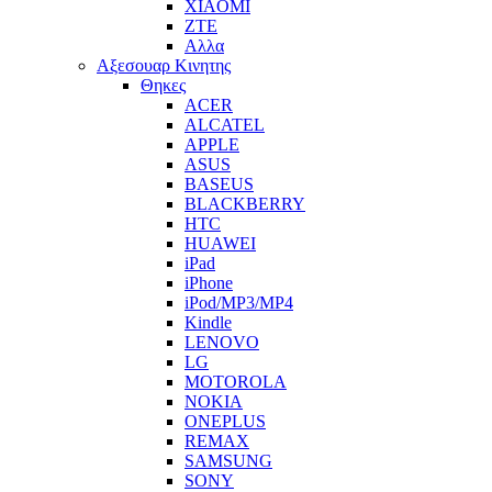
XIAOMI
ZTE
Αλλα
Αξεσουαρ Κινητης
Θηκες
ACER
ALCATEL
APPLE
ASUS
BASEUS
BLACKBERRY
HTC
HUAWEI
iPad
iPhone
iPod/MP3/MP4
Kindle
LENOVO
LG
MOTOROLA
NOKIA
ONEPLUS
REMAX
SAMSUNG
SONY