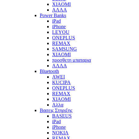
XIAOMI
ΑΛΛΑ
Power Banks
iPad
iPhone
LEYOU
ONEPLUS
REMAX
SAMSUNG
XIAOMI
προσθετη μπαταρια
ΑΛΛΑ
Bluetooth
AWEI
KUCIPA
ONEPLUS
REMAX
XIAOMI
Αλλα
Βασεις Στηριξης
BASEUS
iPad
iPhone
NOKIA
REMAX