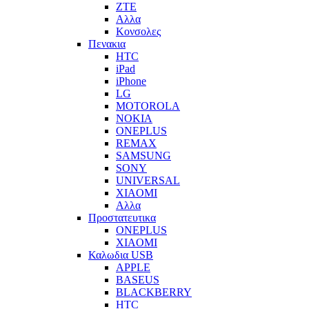
ZTE
Αλλα
Κονσολες
Πενακια
HTC
iPad
iPhone
LG
MOTOROLA
NOKIA
ONEPLUS
REMAX
SAMSUNG
SONY
UNIVERSAL
XIAOMI
Αλλα
Προστατευτικα
ONEPLUS
XIAOMI
Καλωδια USB
APPLE
BASEUS
BLACKBERRY
HTC