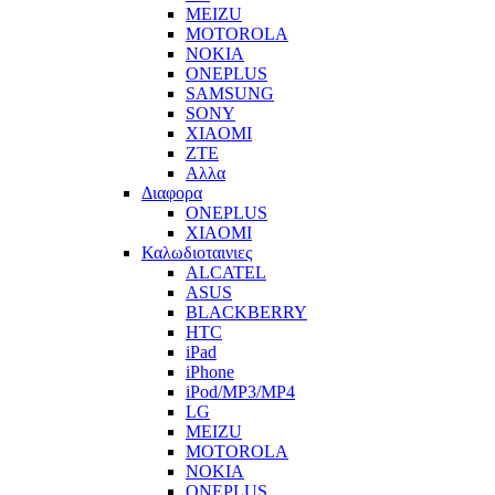
MEIZU
MOTOROLA
NOKIA
ONEPLUS
SAMSUNG
SONY
XIAOMI
ZTE
Αλλα
Διαφορα
ONEPLUS
XIAOMI
Καλωδιοταινιες
ALCATEL
ASUS
BLACKBERRY
HTC
iPad
iPhone
iPod/MP3/MP4
LG
MEIZU
MOTOROLA
NOKIA
ONEPLUS