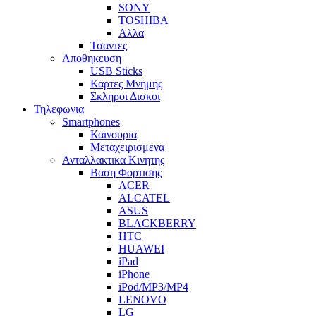
SONY
TOSHIBA
Αλλα
Τσαντες
Αποθηκευση
USB Sticks
Καρτες Μνημης
Σκληροι Δισκοι
Τηλεφωνια
Smartphones
Καινουρια
Μεταχειρισμενα
Ανταλλακτικα Κινητης
Βαση Φορτισης
ACER
ALCATEL
ASUS
BLACKBERRY
HTC
HUAWEI
iPad
iPhone
iPod/MP3/MP4
LENOVO
LG