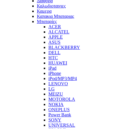
Διαφορα
Καλωδιοταινιες
Καμερα
Καπακια Μπαταριας
Μπαταρίες
ACER
ALCATEL
APPLE
ASUS
BLACKBERRY
DELL
HTC
HUAWEI
iPad
iPhone
iPod/MP3/MP4
LENOVO
LG
MEIZU
MOTOROLA
NOKIA
ONEPLUS
Power Bank
SONY
UNIVERSAL