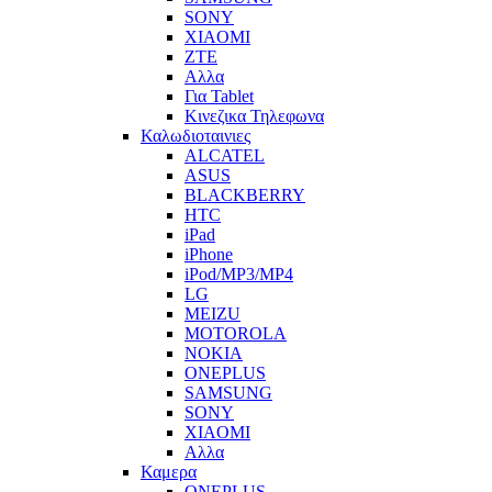
SONY
XIAOMI
ZTE
Αλλα
Για Tablet
Κινεζικα Τηλεφωνα
Καλωδιοταινιες
ALCATEL
ASUS
BLACKBERRY
HTC
iPad
iPhone
iPod/MP3/MP4
LG
MEIZU
MOTOROLA
NOKIA
ONEPLUS
SAMSUNG
SONY
XIAOMI
Αλλα
Καμερα
ONEPLUS