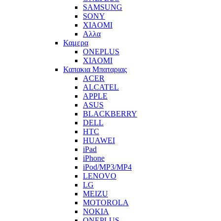
SAMSUNG
SONY
XIAOMI
Αλλα
Καμερα
ONEPLUS
XIAOMI
Καπακια Μπαταριας
ACER
ALCATEL
APPLE
ASUS
BLACKBERRY
DELL
HTC
HUAWEI
iPad
iPhone
iPod/MP3/MP4
LENOVO
LG
MEIZU
MOTOROLA
NOKIA
ONEPLUS