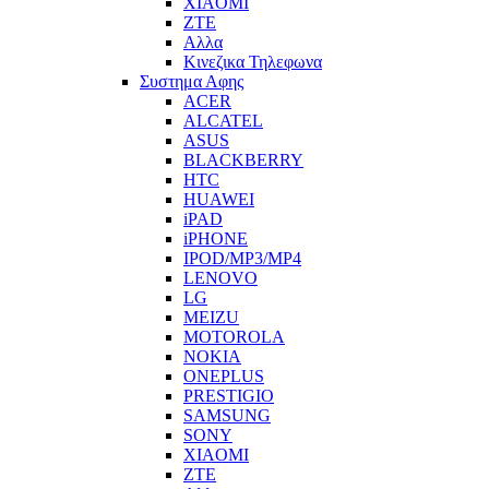
XIAOMI
ZTE
Αλλα
Κινεζικα Τηλεφωνα
Συστημα Αφης
ACER
ALCATEL
ASUS
BLACKBERRY
HTC
HUAWEI
iPAD
iPHONE
IPOD/MP3/MP4
LENOVO
LG
MEIZU
MOTOROLA
NOKIA
ONEPLUS
PRESTIGIO
SAMSUNG
SONY
XIAOMI
ZTE