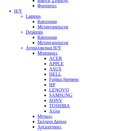
Βασεις Στηριξης
Φορτιστες
Η/Υ
Laptops
Καινουρια
Μεταχειρισμενα
Desktops
Καινουρια
Μεταχειρισμενα
Ανταλλακτικα H/Y
Μπαταριες
ACER
APPLE
ASUS
DELL
Fujitsu-Siemens
HP
LENOVO
SAMSUNG
SONY
TOSHIBA
Αλλα
Μνημες
Σκληροι Δισκοι
Ανεμιστηρες