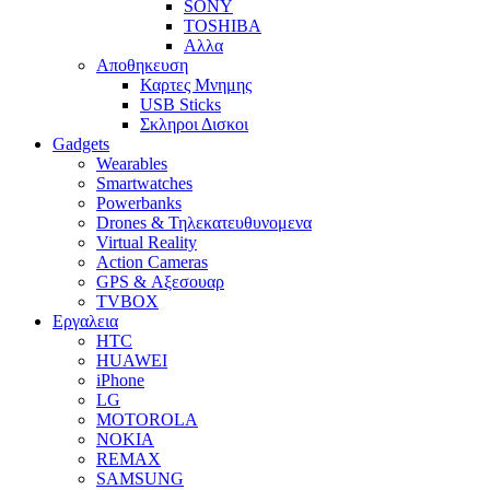
SONY
TOSHIBA
Αλλα
Αποθηκευση
Καρτες Μνημης
USB Sticks
Σκληροι Δισκοι
Gadgets
Wearables
Smartwatches
Powerbanks
Drones & Τηλεκατευθυνομενα
Virtual Reality
Action Cameras
GPS & Αξεσουαρ
TVBOX
Εργαλεια
HTC
HUAWEI
iPhone
LG
MOTOROLA
NOKIA
REMAX
SAMSUNG