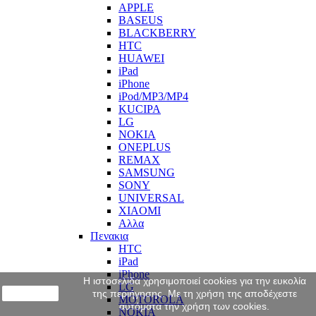
APPLE
BASEUS
BLACKBERRY
HTC
HUAWEI
iPad
iPhone
iPod/MP3/MP4
KUCIPA
LG
NOKIA
ONEPLUS
REMAX
SAMSUNG
SONY
UNIVERSAL
XIAOMI
Αλλα
Πενακια
HTC
iPad
iPhone
Η ιστοσελίδα χρησιμοποιεί cookies για την ευκολία
LG
close
της περιήγησης. Με τη χρήση της αποδέχεστε
MOTOROLA
αυτόματα την χρήση των cookies.
NOKIA