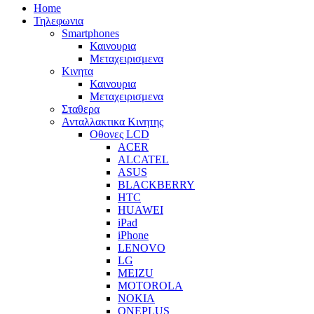
Home
Τηλεφωνια
Smartphones
Καινουρια
Μεταχειρισμενα
Κινητα
Καινουρια
Μεταχειρισμενα
Σταθερα
Ανταλλακτικα Κινητης
Οθονες LCD
ACER
ALCATEL
ASUS
BLACKBERRY
HTC
HUAWEI
iPad
iPhone
LENOVO
LG
MEIZU
MOTOROLA
NOKIA
ONEPLUS