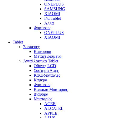
ONEPLUS
SAMSUNG
XIAOMI
Για Tablet
Αλλα
Φορτιστες
ONEPLUS
XIAOMI
Tablet
Συσκευες
Καινουρια
Μεταχειρισμενα
Ανταλλακτικα Tablet
Οθονες LCD
Συστημα Αφης
Καλωδιοταινιες
Καμερα
Φορτιστες
Καπακια Μπαταριας
Διαφορα
Μπαταρίες
ACER
ALCATEL
APPLE
ASUS