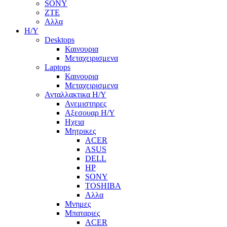
SONY
ZTE
Αλλα
Η/Υ
Desktops
Καινουρια
Μεταχειρισμενα
Laptops
Καινουρια
Μεταχειρισμενα
Ανταλλακτικα H/Y
Ανεμιστηρες
Αξεσουαρ Η/Υ
Ηχεια
Μητρικες
ACER
ASUS
DELL
HP
SONY
TOSHIBA
Αλλα
Μνημες
Μπαταριες
ACER