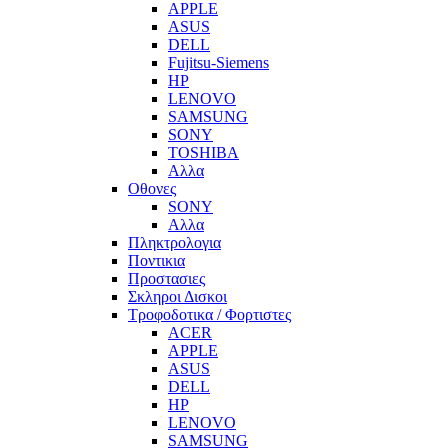
APPLE
ASUS
DELL
Fujitsu-Siemens
HP
LENOVO
SAMSUNG
SONY
TOSHIBA
Αλλα
Οθονες
SONY
Αλλα
Πληκτρολογια
Ποντικια
Προστασιες
Σκληροι Δισκοι
Τροφοδοτικα / Φορτιστες
ACER
APPLE
ASUS
DELL
HP
LENOVO
SAMSUNG