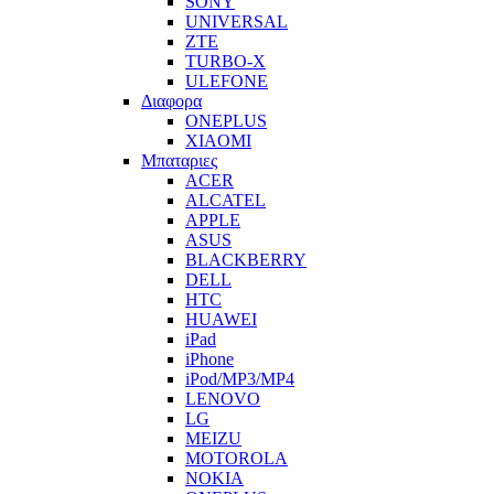
SONY
UNIVERSAL
ZTE
TURBO-X
ULEFONE
Διαφορα
ONEPLUS
XIAOMI
Μπαταριες
ACER
ALCATEL
APPLE
ASUS
BLACKBERRY
DELL
HTC
HUAWEI
iPad
iPhone
iPod/MP3/MP4
LENOVO
LG
MEIZU
MOTOROLA
NOKIA