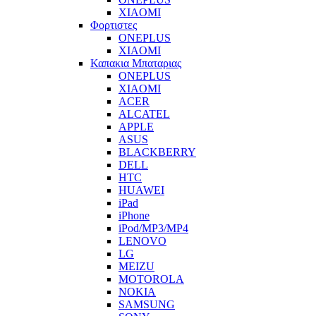
XIAOMI
Φορτιστες
ONEPLUS
XIAOMI
Καπακια Μπαταριας
ONEPLUS
XIAOMI
ACER
ALCATEL
APPLE
ASUS
BLACKBERRY
DELL
HTC
HUAWEI
iPad
iPhone
iPod/MP3/MP4
LENOVO
LG
MEIZU
MOTOROLA
NOKIA
SAMSUNG