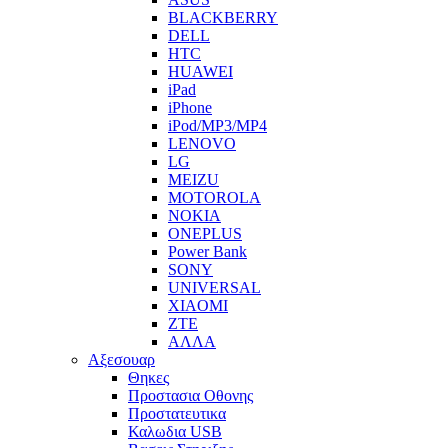
BLACKBERRY
DELL
HTC
HUAWEI
iPad
iPhone
iPod/MP3/MP4
LENOVO
LG
MEIZU
MOTOROLA
NOKIA
ONEPLUS
Power Bank
SONY
UNIVERSAL
XIAOMI
ZTE
ΑΛΛΑ
Αξεσουαρ
Θηκες
Προστασια Οθονης
Προστατευτικα
Καλωδια USB