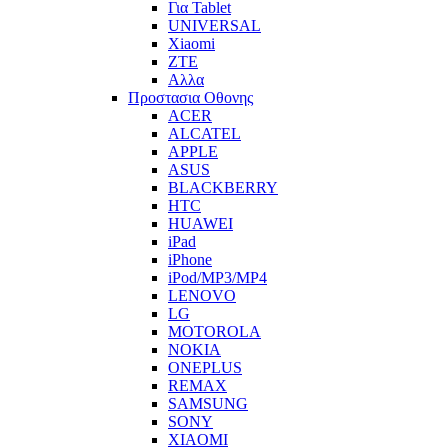
Για Tablet
UNIVERSAL
Xiaomi
ZTE
Αλλα
Προστασια Οθονης
ACER
ALCATEL
APPLE
ASUS
BLACKBERRY
HTC
HUAWEI
iPad
iPhone
iPod/MP3/MP4
LENOVO
LG
MOTOROLA
NOKIA
ONEPLUS
REMAX
SAMSUNG
SONY
XIAOMI