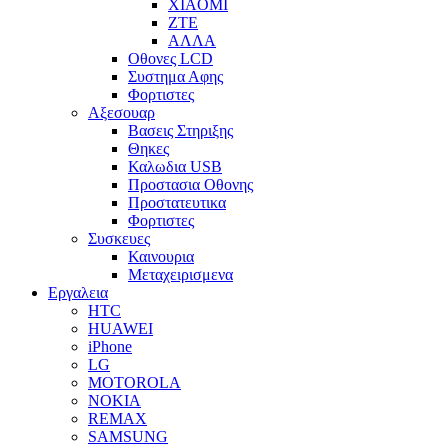
XIAOMI
ZTE
ΑΛΛΑ
Οθονες LCD
Συστημα Αφης
Φορτιστες
Αξεσουαρ
Βασεις Στηριξης
Θηκες
Καλωδια USB
Προστασια Οθονης
Προστατευτικα
Φορτιστες
Συσκευες
Καινουρια
Μεταχειρισμενα
Εργαλεια
HTC
HUAWEI
iPhone
LG
MOTOROLA
NOKIA
REMAX
SAMSUNG