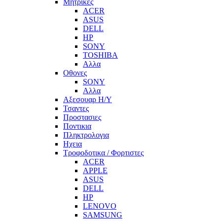
Μητρικες
ACER
ASUS
DELL
HP
SONY
TOSHIBA
Αλλα
Οθονες
SONY
Αλλα
Αξεσουαρ Η/Υ
Τσαντες
Προστασιες
Ποντικια
Πληκτρολογια
Ηχεια
Τροφοδοτικα / Φορτιστες
ACER
APPLE
ASUS
DELL
HP
LENOVO
SAMSUNG