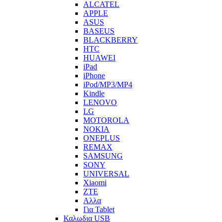
ALCATEL
APPLE
ASUS
BASEUS
BLACKBERRY
HTC
HUAWEI
iPad
iPhone
iPod/MP3/MP4
Kindle
LENOVO
LG
MOTOROLA
NOKIA
ONEPLUS
REMAX
SAMSUNG
SONY
UNIVERSAL
Xiaomi
ZTE
Αλλα
Για Tablet
Καλωδια USB