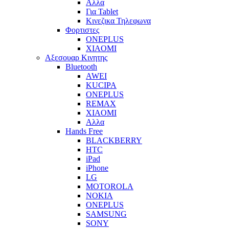
Αλλα
Για Tablet
Κινεζικα Τηλεφωνα
Φορτιστες
ONEPLUS
XIAOMI
Αξεσουαρ Κινητης
Bluetooth
AWEI
KUCIPA
ONEPLUS
REMAX
XIAOMI
Αλλα
Hands Free
BLACKBERRY
HTC
iPad
iPhone
LG
MOTOROLA
NOKIA
ONEPLUS
SAMSUNG
SONY