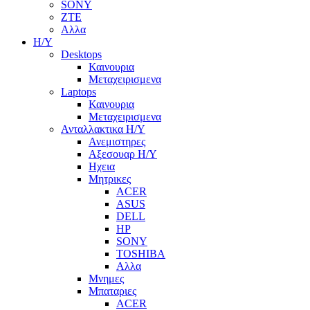
SONY
ZTE
Αλλα
Η/Υ
Desktops
Καινουρια
Μεταχειρισμενα
Laptops
Καινουρια
Μεταχειρισμενα
Ανταλλακτικα H/Y
Ανεμιστηρες
Αξεσουαρ Η/Υ
Ηχεια
Μητρικες
ACER
ASUS
DELL
HP
SONY
TOSHIBA
Αλλα
Μνημες
Μπαταριες
ACER