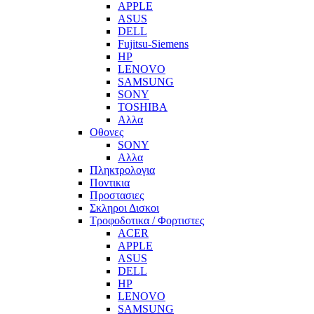
APPLE
ASUS
DELL
Fujitsu-Siemens
HP
LENOVO
SAMSUNG
SONY
TOSHIBA
Αλλα
Οθονες
SONY
Αλλα
Πληκτρολογια
Ποντικια
Προστασιες
Σκληροι Δισκοι
Τροφοδοτικα / Φορτιστες
ACER
APPLE
ASUS
DELL
HP
LENOVO
SAMSUNG