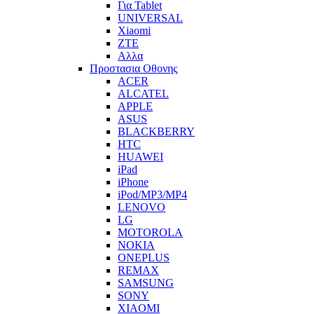
Για Tablet
UNIVERSAL
Xiaomi
ZTE
Αλλα
Προστασια Οθονης
ACER
ALCATEL
APPLE
ASUS
BLACKBERRY
HTC
HUAWEI
iPad
iPhone
iPod/MP3/MP4
LENOVO
LG
MOTOROLA
NOKIA
ONEPLUS
REMAX
SAMSUNG
SONY
XIAOMI