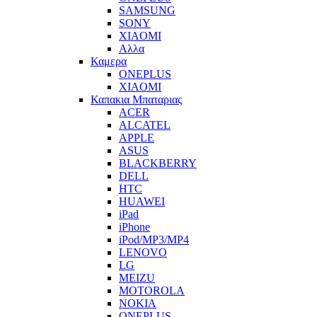
SAMSUNG
SONY
XIAOMI
Αλλα
Καμερα
ONEPLUS
XIAOMI
Καπακια Μπαταριας
ACER
ALCATEL
APPLE
ASUS
BLACKBERRY
DELL
HTC
HUAWEI
iPad
iPhone
iPod/MP3/MP4
LENOVO
LG
MEIZU
MOTOROLA
NOKIA
ONEPLUS