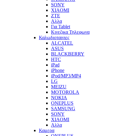
SONY
XIAOMI
ZTE
Αλλα
Για Tablet
Κινεζικα Τηλεφωνα
Καλωδιοταινιες
ALCATEL
ASUS
BLACKBERRY
HTC
iPad
iPhone
iPod/MP3/MP4
LG
MEIZU
MOTOROLA
NOKIA
ONEPLUS
SAMSUNG
SONY
XIAOMI
Αλλα
Καμερα
ONEPLUS