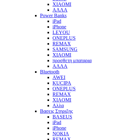
XIAOMI
ΑΛΛΑ
Power Banks
iPad
iPhone
LEYOU
ONEPLUS
REMAX
SAMSUNG
XIAOMI
προσθετη μπαταρια
ΑΛΛΑ
Bluetooth
AWEI
KUCIPA
ONEPLUS
REMAX
XIAOMI
Αλλα
Βασεις Στηριξης
BASEUS
iPad
iPhone
NOKIA
REMAX