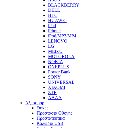
BLACKBERRY
DELL
HTC
HUAWEI
iPad
iPhone
iPod/MP3/MP4
LENOVO
LG
MEIZU
MOTOROLA
NOKIA
ONEPLUS
Power Bank
SONY
UNIVERSAL
XIAOMI
ZTE
ΑΛΛΑ
Αξεσουαρ
Θηκες
Προστασια Οθονης
Προστατευτικα
Καλωδια USB