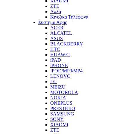
XIAOMI
ZTE
Αλλα
Κινεζικα Τηλεφωνα
Συστημα Αφης
ACER
ALCATEL
ASUS
BLACKBERRY
HTC
HUAWEI
iPAD
iPHONE
IPOD/MP3/MP4
LENOVO
LG
MEIZU
MOTOROLA
NOKIA
ONEPLUS
PRESTIGIO
SAMSUNG
SONY
XIAOMI
ZTE