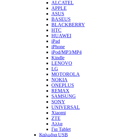
ALCATEL
APPLE
ASUS
BASEUS
BLACKBERRY
HTC
HUAWEI
iPad
iPhone
iPod/MP3/MP4
Kindle
LENOVO
LG
MOTOROLA
NOKIA
ONEPLUS
REMAX
SAMSUNG
SONY
UNIVERSAL
Xiaomi
ZTE
Αλλα
Για Tablet
Καλωδια USB