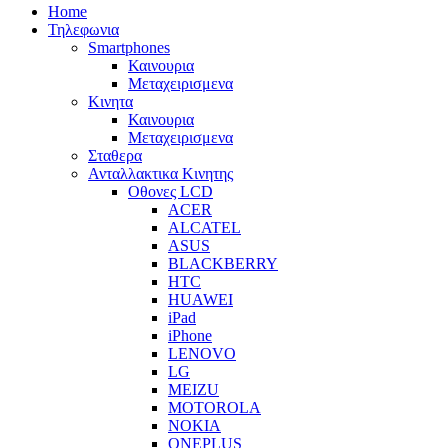
Home
Τηλεφωνια
Smartphones
Καινουρια
Μεταχειρισμενα
Κινητα
Καινουρια
Μεταχειρισμενα
Σταθερα
Ανταλλακτικα Κινητης
Οθονες LCD
ACER
ALCATEL
ASUS
BLACKBERRY
HTC
HUAWEI
iPad
iPhone
LENOVO
LG
MEIZU
MOTOROLA
NOKIA
ONEPLUS