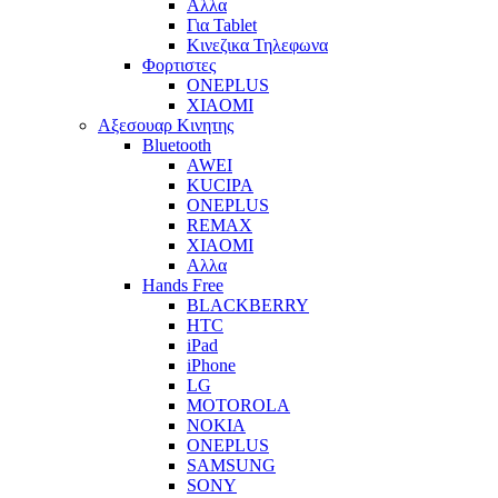
Αλλα
Για Tablet
Κινεζικα Τηλεφωνα
Φορτιστες
ONEPLUS
XIAOMI
Αξεσουαρ Κινητης
Bluetooth
AWEI
KUCIPA
ONEPLUS
REMAX
XIAOMI
Αλλα
Hands Free
BLACKBERRY
HTC
iPad
iPhone
LG
MOTOROLA
NOKIA
ONEPLUS
SAMSUNG
SONY