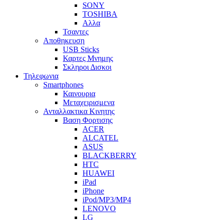
SONY
TOSHIBA
Αλλα
Τσαντες
Αποθηκευση
USB Sticks
Καρτες Μνημης
Σκληροι Δισκοι
Τηλεφωνια
Smartphones
Καινουρια
Μεταχειρισμενα
Ανταλλακτικα Κινητης
Βαση Φορτισης
ACER
ALCATEL
ASUS
BLACKBERRY
HTC
HUAWEI
iPad
iPhone
iPod/MP3/MP4
LENOVO
LG