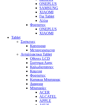
ONEPLUS
SAMSUNG
XIAOMI
Για Tablet
Αλλα
Φορτιστες
ONEPLUS
XIAOMI
Tablet
Συσκευες
Καινουρια
Μεταχειρισμενα
Ανταλλακτικα Tablet
Οθονες LCD
Συστημα Αφης
Καλωδιοταινιες
Καμερα
Φορτιστες
Καπακια Μπαταριας
Διαφορα
Μπαταρίες
ACER
ALCATEL
APPLE
ASUS