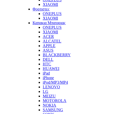
XIAOMI
Φορτιστες
ONEPLUS
XIAOMI
Καπακια Μπαταριας
ONEPLUS
XIAOMI
ACER
ALCATEL
APPLE
ASUS
BLACKBERRY
DELL
HTC
HUAWEI
iPad
iPhone
iPod/MP3/MP4
LENOVO
LG
MEIZU
MOTOROLA
NOKIA
SAMSUNG