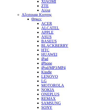
XIAOMI
ZTE
Αλλα
Αξεσουαρ Κινητης
Θηκες
ACER
ALCATEL
APPLE
ASUS
BASEUS
BLACKBERRY
HTC
HUAWEI
iPad
iPhone
iPod/MP3/MP4
Kindle
LENOVO
LG
MOTOROLA
NOKIA
ONEPLUS
REMAX
SAMSUNG
SONY