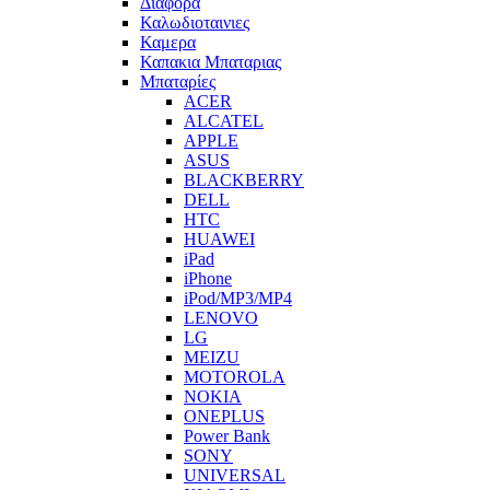
Διαφορα
Καλωδιοταινιες
Καμερα
Καπακια Μπαταριας
Μπαταρίες
ACER
ALCATEL
APPLE
ASUS
BLACKBERRY
DELL
HTC
HUAWEI
iPad
iPhone
iPod/MP3/MP4
LENOVO
LG
MEIZU
MOTOROLA
NOKIA
ONEPLUS
Power Bank
SONY
UNIVERSAL