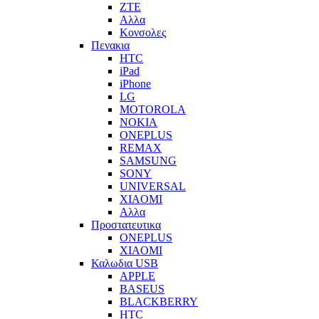
ZTE
Αλλα
Κονσολες
Πενακια
HTC
iPad
iPhone
LG
MOTOROLA
NOKIA
ONEPLUS
REMAX
SAMSUNG
SONY
UNIVERSAL
XIAOMI
Αλλα
Προστατευτικα
ONEPLUS
XIAOMI
Καλωδια USB
APPLE
BASEUS
BLACKBERRY
HTC