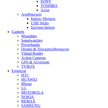
SONY
TOSHIBA
Αλλα
Αποθηκευση
Καρτες Μνημης
USB Sticks
Σκληροι Δισκοι
Gadgets
Wearables
Smartwatches
Powerbanks
Drones & Τηλεκατευθυνομενα
Virtual Reality
Action Cameras
GPS & Αξεσουαρ
TVBOX
Εργαλεια
HTC
HUAWEI
iPhone
LG
MOTOROLA
NOKIA
REMAX
SAMSUNG