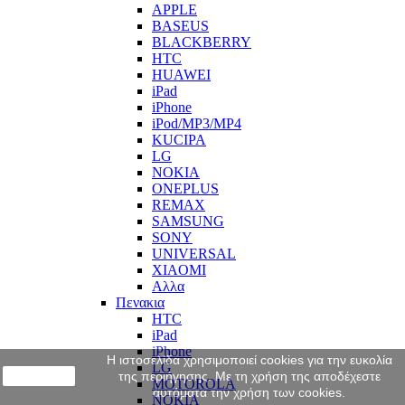
APPLE
BASEUS
BLACKBERRY
HTC
HUAWEI
iPad
iPhone
iPod/MP3/MP4
KUCIPA
LG
NOKIA
ONEPLUS
REMAX
SAMSUNG
SONY
UNIVERSAL
XIAOMI
Αλλα
Πενακια
HTC
iPad
iPhone
Η ιστοσελίδα χρησιμοποιεί cookies για την ευκολία
LG
close
της περιήγησης. Με τη χρήση της αποδέχεστε
MOTOROLA
αυτόματα την χρήση των cookies.
NOKIA