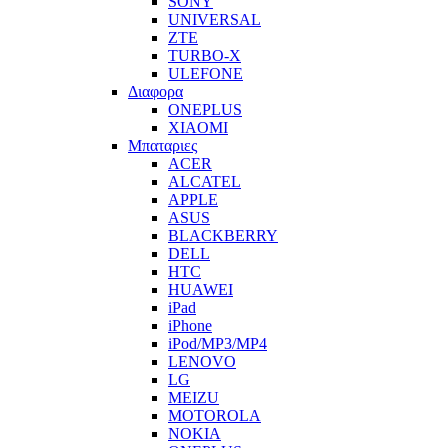
SONY
UNIVERSAL
ZTE
TURBO-X
ULEFONE
Διαφορα
ONEPLUS
XIAOMI
Μπαταριες
ACER
ALCATEL
APPLE
ASUS
BLACKBERRY
DELL
HTC
HUAWEI
iPad
iPhone
iPod/MP3/MP4
LENOVO
LG
MEIZU
MOTOROLA
NOKIA