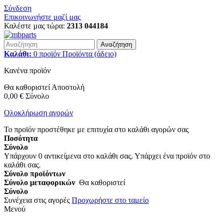
Σύνδεση
Επικοινωνήστε μαζί μας
Καλέστε μας τώρα:
2313 044184
Αναζήτηση
Καλάθι:
0
προϊόν
Προϊόντα
(άδειο)
Κανένα προϊόν
Θα καθοριστεί
Αποστολή
0,00 €
Σύνολο
Ολοκλήρωση αγορών
Το προϊόν προστέθηκε με επιτυχία στο καλάθι αγορών σας
Ποσότητα
Σύνολο
Υπάρχουν
0
αντικείμενα στο καλάθι σας.
Υπάρχει ένα προϊόν στο
καλάθι σας.
Σύνολο προϊόντων
Σύνολο μεταφορικών
Θα καθοριστεί
Σύνολο
Συνέχεια στις αγορές
Προχωρήστε στο ταμείο
Μενού