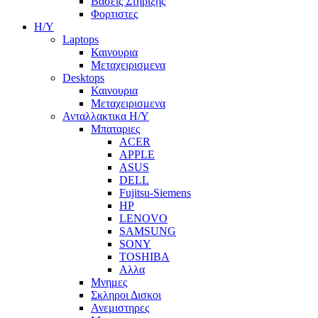
Βασεις Στηριξης
Φορτιστες
Η/Υ
Laptops
Καινουρια
Μεταχειρισμενα
Desktops
Καινουρια
Μεταχειρισμενα
Ανταλλακτικα H/Y
Μπαταριες
ACER
APPLE
ASUS
DELL
Fujitsu-Siemens
HP
LENOVO
SAMSUNG
SONY
TOSHIBA
Αλλα
Μνημες
Σκληροι Δισκοι
Ανεμιστηρες