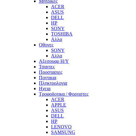
Μητρικες
ACER
ASUS
DELL
HP
SONY
TOSHIBA
Αλλα
Οθονες
SONY
Αλλα
Αξεσουαρ Η/Υ
Τσαντες
Προστασιες
Ποντικια
Πληκτρολογια
Ηχεια
Τροφοδοτικα / Φορτιστες
ACER
APPLE
ASUS
DELL
HP
LENOVO
SAMSUNG