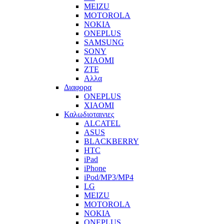
MEIZU
MOTOROLA
NOKIA
ONEPLUS
SAMSUNG
SONY
XIAOMI
ZTE
Αλλα
Διαφορα
ONEPLUS
XIAOMI
Καλωδιοταινιες
ALCATEL
ASUS
BLACKBERRY
HTC
iPad
iPhone
iPod/MP3/MP4
LG
MEIZU
MOTOROLA
NOKIA
ONEPLUS