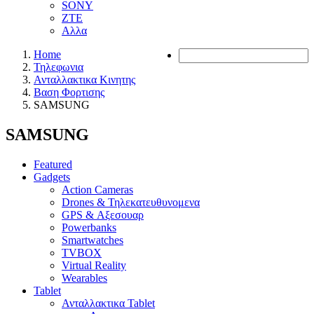
SONY
ZTE
Αλλα
Home
Τηλεφωνια
Ανταλλακτικα Κινητης
Βαση Φορτισης
SAMSUNG
SAMSUNG
Featured
Gadgets
Action Cameras
Drones & Τηλεκατευθυνομενα
GPS & Αξεσουαρ
Powerbanks
Smartwatches
TVBOX
Virtual Reality
Wearables
Tablet
Ανταλλακτικα Tablet