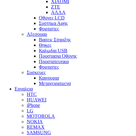
XIAOMI
ZTE
ΑΛΛΑ
Οθονες LCD
Συστημα Αφης
Φορτιστες
Αξεσουαρ
Βασεις Στηριξης
Θηκες
Καλωδια USB
Προστασια Οθονης
Προστατευτικα
Φορτιστες
Συσκευες
Καινουρια
Μεταχειρισμενα
Εργαλεια
HTC
HUAWEI
iPhone
LG
MOTOROLA
NOKIA
REMAX
SAMSUNG