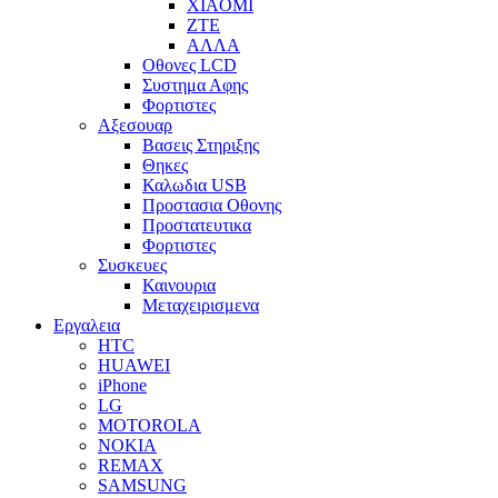
XIAOMI
ZTE
ΑΛΛΑ
Οθονες LCD
Συστημα Αφης
Φορτιστες
Αξεσουαρ
Βασεις Στηριξης
Θηκες
Καλωδια USB
Προστασια Οθονης
Προστατευτικα
Φορτιστες
Συσκευες
Καινουρια
Μεταχειρισμενα
Εργαλεια
HTC
HUAWEI
iPhone
LG
MOTOROLA
NOKIA
REMAX
SAMSUNG