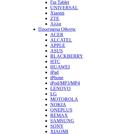
Για Tablet
UNIVERSAL
Xiaomi
ZTE
Αλλα
Προστασια Οθονης
ACER
ALCATEL
APPLE
ASUS
BLACKBERRY
HTC
HUAWEI
iPad
iPhone
iPod/MP3/MP4
LENOVO
LG
MOTOROLA
NOKIA
ONEPLUS
REMAX
SAMSUNG
SONY
XIAOMI