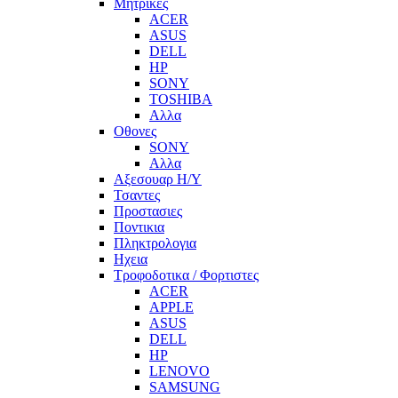
Μητρικες
ACER
ASUS
DELL
HP
SONY
TOSHIBA
Αλλα
Οθονες
SONY
Αλλα
Αξεσουαρ Η/Υ
Τσαντες
Προστασιες
Ποντικια
Πληκτρολογια
Ηχεια
Τροφοδοτικα / Φορτιστες
ACER
APPLE
ASUS
DELL
HP
LENOVO
SAMSUNG