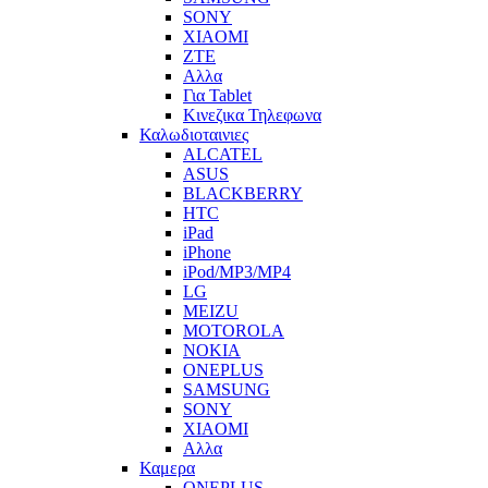
SONY
XIAOMI
ZTE
Αλλα
Για Tablet
Κινεζικα Τηλεφωνα
Καλωδιοταινιες
ALCATEL
ASUS
BLACKBERRY
HTC
iPad
iPhone
iPod/MP3/MP4
LG
MEIZU
MOTOROLA
NOKIA
ONEPLUS
SAMSUNG
SONY
XIAOMI
Αλλα
Καμερα
ONEPLUS