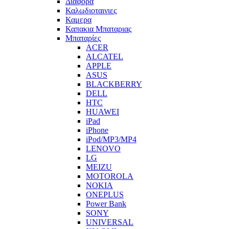
Διαφορα
Καλωδιοταινιες
Καμερα
Καπακια Μπαταριας
Μπαταρίες
ACER
ALCATEL
APPLE
ASUS
BLACKBERRY
DELL
HTC
HUAWEI
iPad
iPhone
iPod/MP3/MP4
LENOVO
LG
MEIZU
MOTOROLA
NOKIA
ONEPLUS
Power Bank
SONY
UNIVERSAL