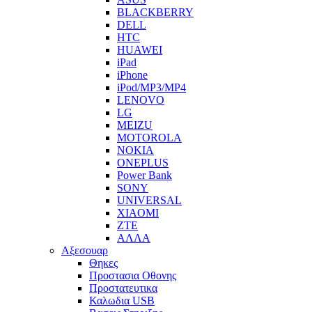
BLACKBERRY
DELL
HTC
HUAWEI
iPad
iPhone
iPod/MP3/MP4
LENOVO
LG
MEIZU
MOTOROLA
NOKIA
ONEPLUS
Power Bank
SONY
UNIVERSAL
XIAOMI
ZTE
ΑΛΛΑ
Αξεσουαρ
Θηκες
Προστασια Οθονης
Προστατευτικα
Καλωδια USB