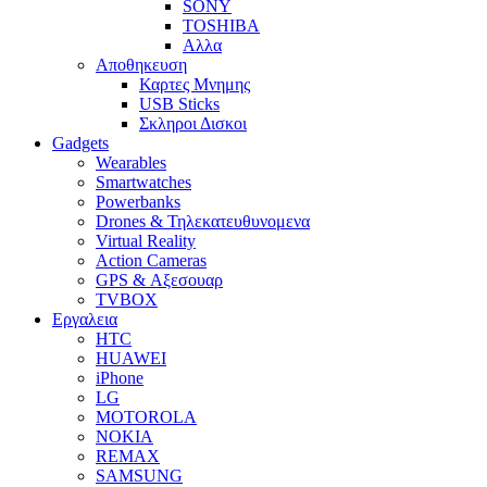
SONY
TOSHIBA
Αλλα
Αποθηκευση
Καρτες Μνημης
USB Sticks
Σκληροι Δισκοι
Gadgets
Wearables
Smartwatches
Powerbanks
Drones & Τηλεκατευθυνομενα
Virtual Reality
Action Cameras
GPS & Αξεσουαρ
TVBOX
Εργαλεια
HTC
HUAWEI
iPhone
LG
MOTOROLA
NOKIA
REMAX
SAMSUNG