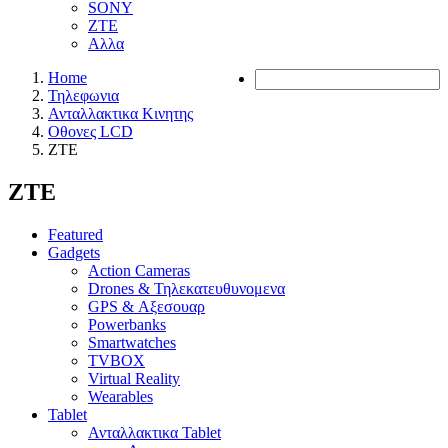
SONY
ZTE
Αλλα
Home
Τηλεφωνια
Ανταλλακτικα Κινητης
Οθονες LCD
ZTE
ZTE
Featured
Gadgets
Action Cameras
Drones & Τηλεκατευθυνομενα
GPS & Αξεσουαρ
Powerbanks
Smartwatches
TVBOX
Virtual Reality
Wearables
Tablet
Ανταλλακτικα Tablet