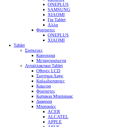
ONEPLUS
SAMSUNG
XIAOMI
Για Tablet
Αλλα
Φορτιστες
ONEPLUS
XIAOMI
Tablet
Συσκευες
Καινουρια
Μεταχειρισμενα
Ανταλλακτικα Tablet
Οθονες LCD
Συστημα Αφης
Καλωδιοταινιες
Καμερα
Φορτιστες
Καπακια Μπαταριας
Διαφορα
Μπαταρίες
ACER
ALCATEL
APPLE
ASUS