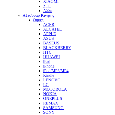
XIAOMI
ZTE
Αλλα
Αξεσουαρ Κινητης
Θηκες
ACER
ALCATEL
APPLE
ASUS
BASEUS
BLACKBERRY
HTC
HUAWEI
iPad
iPhone
iPod/MP3/MP4
Kindle
LENOVO
LG
MOTOROLA
NOKIA
ONEPLUS
REMAX
SAMSUNG
SONY