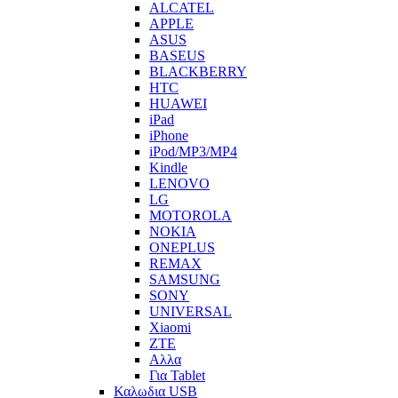
ALCATEL
APPLE
ASUS
BASEUS
BLACKBERRY
HTC
HUAWEI
iPad
iPhone
iPod/MP3/MP4
Kindle
LENOVO
LG
MOTOROLA
NOKIA
ONEPLUS
REMAX
SAMSUNG
SONY
UNIVERSAL
Xiaomi
ZTE
Αλλα
Για Tablet
Καλωδια USB