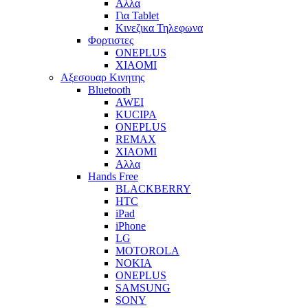
Αλλα
Για Tablet
Κινεζικα Τηλεφωνα
Φορτιστες
ONEPLUS
XIAOMI
Αξεσουαρ Κινητης
Bluetooth
AWEI
KUCIPA
ONEPLUS
REMAX
XIAOMI
Αλλα
Hands Free
BLACKBERRY
HTC
iPad
iPhone
LG
MOTOROLA
NOKIA
ONEPLUS
SAMSUNG
SONY