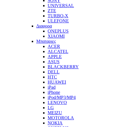
SONY
UNIVERSAL
ZTE
TURBO-X
ULEFONE
Διαφορα
ONEPLUS
XIAOMI
Μπαταριες
ACER
ALCATEL
APPLE
ASUS
BLACKBERRY
DELL
HTC
HUAWEI
iPad
iPhone
iPod/MP3/MP4
LENOVO
LG
MEIZU
MOTOROLA
NOKIA