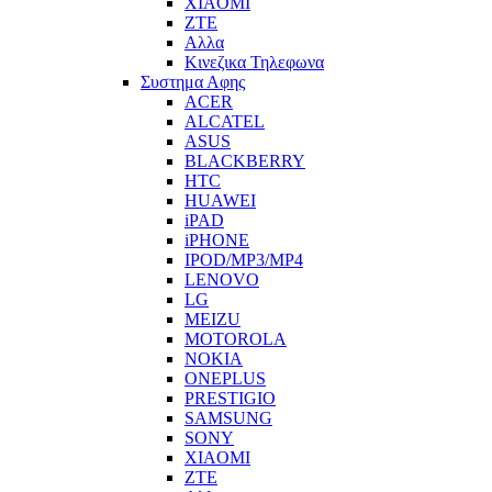
XIAOMI
ZTE
Αλλα
Κινεζικα Τηλεφωνα
Συστημα Αφης
ACER
ALCATEL
ASUS
BLACKBERRY
HTC
HUAWEI
iPAD
iPHONE
IPOD/MP3/MP4
LENOVO
LG
MEIZU
MOTOROLA
NOKIA
ONEPLUS
PRESTIGIO
SAMSUNG
SONY
XIAOMI
ZTE