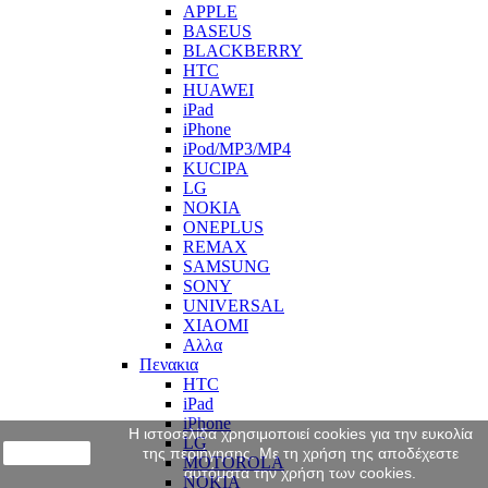
APPLE
BASEUS
BLACKBERRY
HTC
HUAWEI
iPad
iPhone
iPod/MP3/MP4
KUCIPA
LG
NOKIA
ONEPLUS
REMAX
SAMSUNG
SONY
UNIVERSAL
XIAOMI
Αλλα
Πενακια
HTC
iPad
iPhone
Η ιστοσελίδα χρησιμοποιεί cookies για την ευκολία
LG
close
της περιήγησης. Με τη χρήση της αποδέχεστε
MOTOROLA
αυτόματα την χρήση των cookies.
NOKIA