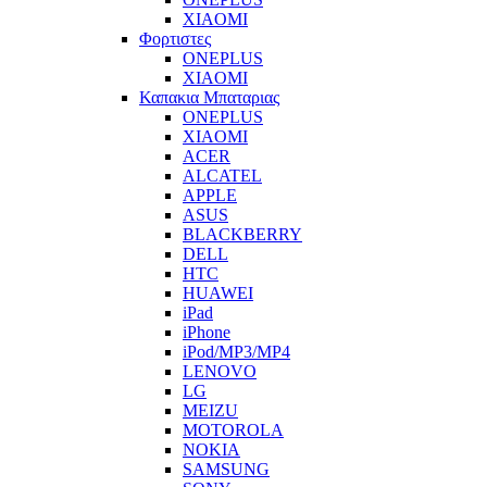
XIAOMI
Φορτιστες
ONEPLUS
XIAOMI
Καπακια Μπαταριας
ONEPLUS
XIAOMI
ACER
ALCATEL
APPLE
ASUS
BLACKBERRY
DELL
HTC
HUAWEI
iPad
iPhone
iPod/MP3/MP4
LENOVO
LG
MEIZU
MOTOROLA
NOKIA
SAMSUNG