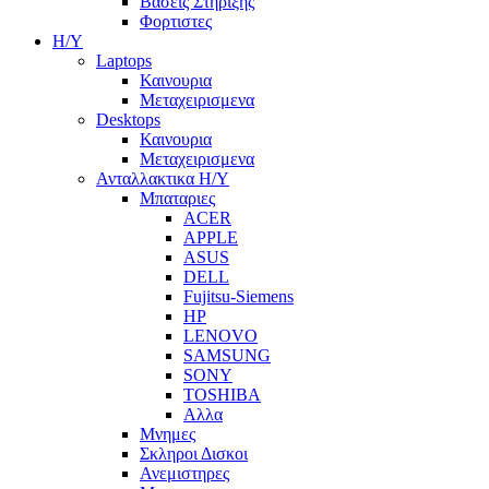
Βασεις Στηριξης
Φορτιστες
Η/Υ
Laptops
Καινουρια
Μεταχειρισμενα
Desktops
Καινουρια
Μεταχειρισμενα
Ανταλλακτικα H/Y
Μπαταριες
ACER
APPLE
ASUS
DELL
Fujitsu-Siemens
HP
LENOVO
SAMSUNG
SONY
TOSHIBA
Αλλα
Μνημες
Σκληροι Δισκοι
Ανεμιστηρες