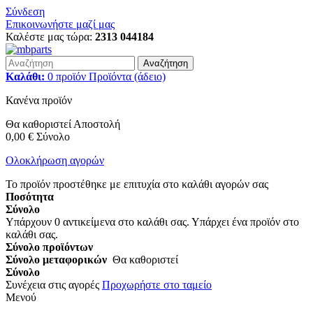
Σύνδεση
Επικοινωνήστε μαζί μας
Καλέστε μας τώρα:
2313 044184
Αναζήτηση
Καλάθι:
0
προϊόν
Προϊόντα
(άδειο)
Κανένα προϊόν
Θα καθοριστεί
Αποστολή
0,00 €
Σύνολο
Ολοκλήρωση αγορών
Το προϊόν προστέθηκε με επιτυχία στο καλάθι αγορών σας
Ποσότητα
Σύνολο
Υπάρχουν
0
αντικείμενα στο καλάθι σας.
Υπάρχει ένα προϊόν στο
καλάθι σας.
Σύνολο προϊόντων
Σύνολο μεταφορικών
Θα καθοριστεί
Σύνολο
Συνέχεια στις αγορές
Προχωρήστε στο ταμείο
Μενού