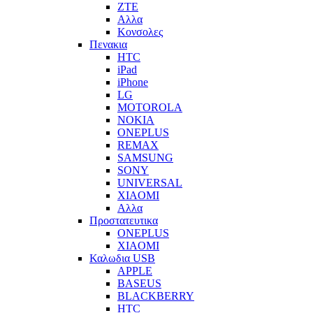
ZTE
Αλλα
Κονσολες
Πενακια
HTC
iPad
iPhone
LG
MOTOROLA
NOKIA
ONEPLUS
REMAX
SAMSUNG
SONY
UNIVERSAL
XIAOMI
Αλλα
Προστατευτικα
ONEPLUS
XIAOMI
Καλωδια USB
APPLE
BASEUS
BLACKBERRY
HTC