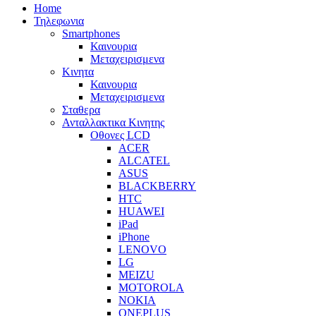
Home
Τηλεφωνια
Smartphones
Καινουρια
Μεταχειρισμενα
Κινητα
Καινουρια
Μεταχειρισμενα
Σταθερα
Ανταλλακτικα Κινητης
Οθονες LCD
ACER
ALCATEL
ASUS
BLACKBERRY
HTC
HUAWEI
iPad
iPhone
LENOVO
LG
MEIZU
MOTOROLA
NOKIA
ONEPLUS