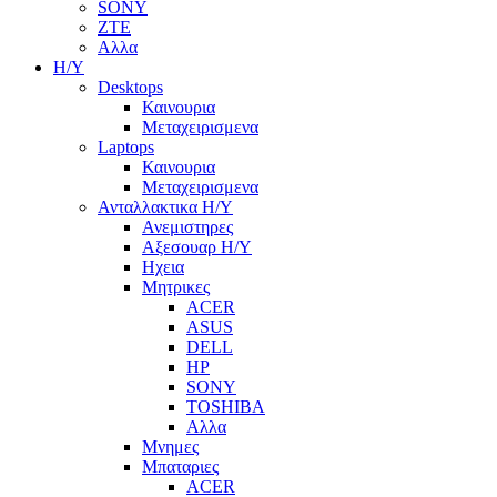
SONY
ZTE
Αλλα
Η/Υ
Desktops
Καινουρια
Μεταχειρισμενα
Laptops
Καινουρια
Μεταχειρισμενα
Ανταλλακτικα H/Y
Ανεμιστηρες
Αξεσουαρ Η/Υ
Ηχεια
Μητρικες
ACER
ASUS
DELL
HP
SONY
TOSHIBA
Αλλα
Μνημες
Μπαταριες
ACER