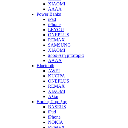
XIAOMI
ΑΛΛΑ
Power Banks
iPad
iPhone
LEYOU
ONEPLUS
REMAX
SAMSUNG
XIAOMI
προσθετη μπαταρια
ΑΛΛΑ
Bluetooth
AWEI
KUCIPA
ONEPLUS
REMAX
XIAOMI
Αλλα
Βασεις Στηριξης
BASEUS
iPad
iPhone
NOKIA
REMAX