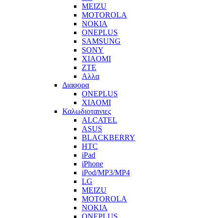
MEIZU
MOTOROLA
NOKIA
ONEPLUS
SAMSUNG
SONY
XIAOMI
ZTE
Αλλα
Διαφορα
ONEPLUS
XIAOMI
Καλωδιοταινιες
ALCATEL
ASUS
BLACKBERRY
HTC
iPad
iPhone
iPod/MP3/MP4
LG
MEIZU
MOTOROLA
NOKIA
ONEPLUS