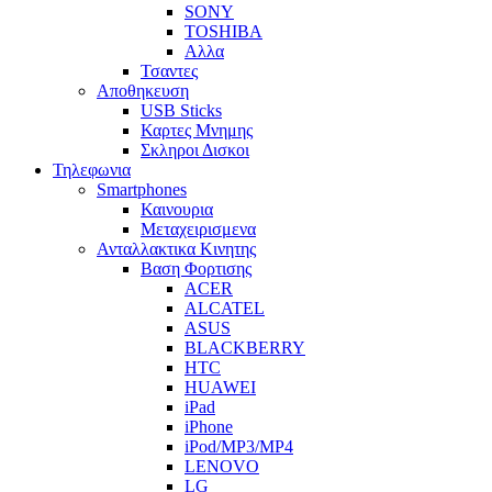
SONY
TOSHIBA
Αλλα
Τσαντες
Αποθηκευση
USB Sticks
Καρτες Μνημης
Σκληροι Δισκοι
Τηλεφωνια
Smartphones
Καινουρια
Μεταχειρισμενα
Ανταλλακτικα Κινητης
Βαση Φορτισης
ACER
ALCATEL
ASUS
BLACKBERRY
HTC
HUAWEI
iPad
iPhone
iPod/MP3/MP4
LENOVO
LG