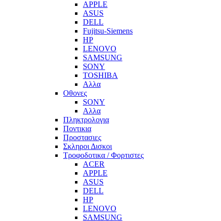
APPLE
ASUS
DELL
Fujitsu-Siemens
HP
LENOVO
SAMSUNG
SONY
TOSHIBA
Αλλα
Οθονες
SONY
Αλλα
Πληκτρολογια
Ποντικια
Προστασιες
Σκληροι Δισκοι
Τροφοδοτικα / Φορτιστες
ACER
APPLE
ASUS
DELL
HP
LENOVO
SAMSUNG