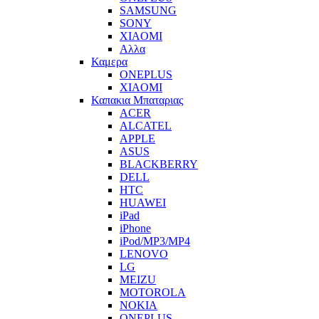
SAMSUNG
SONY
XIAOMI
Αλλα
Καμερα
ONEPLUS
XIAOMI
Καπακια Μπαταριας
ACER
ALCATEL
APPLE
ASUS
BLACKBERRY
DELL
HTC
HUAWEI
iPad
iPhone
iPod/MP3/MP4
LENOVO
LG
MEIZU
MOTOROLA
NOKIA
ONEPLUS