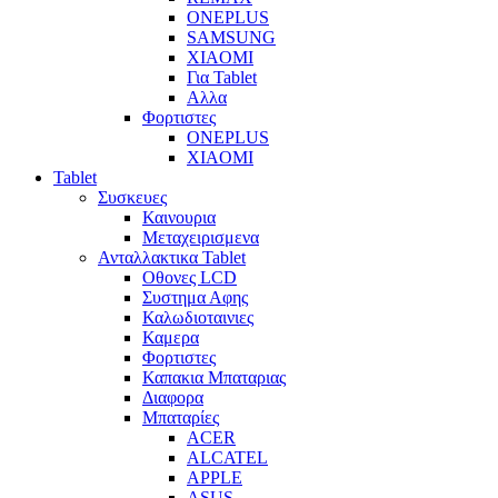
ONEPLUS
SAMSUNG
XIAOMI
Για Tablet
Αλλα
Φορτιστες
ONEPLUS
XIAOMI
Tablet
Συσκευες
Καινουρια
Μεταχειρισμενα
Ανταλλακτικα Tablet
Οθονες LCD
Συστημα Αφης
Καλωδιοταινιες
Καμερα
Φορτιστες
Καπακια Μπαταριας
Διαφορα
Μπαταρίες
ACER
ALCATEL
APPLE
ASUS