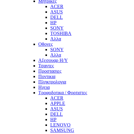
Μητρικες
ACER
ASUS
DELL
HP
SONY
TOSHIBA
Αλλα
Οθονες
SONY
Αλλα
Αξεσουαρ Η/Υ
Τσαντες
Προστασιες
Ποντικια
Πληκτρολογια
Ηχεια
Τροφοδοτικα / Φορτιστες
ACER
APPLE
ASUS
DELL
HP
LENOVO
SAMSUNG