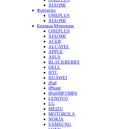
XIAOMI
Φορτιστες
ONEPLUS
XIAOMI
Καπακια Μπαταριας
ONEPLUS
XIAOMI
ACER
ALCATEL
APPLE
ASUS
BLACKBERRY
DELL
HTC
HUAWEI
iPad
iPhone
iPod/MP3/MP4
LENOVO
LG
MEIZU
MOTOROLA
NOKIA
SAMSUNG