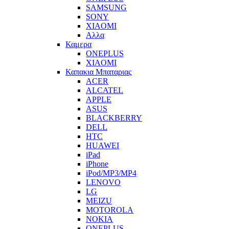
SAMSUNG
SONY
XIAOMI
Αλλα
Καμερα
ONEPLUS
XIAOMI
Καπακια Μπαταριας
ACER
ALCATEL
APPLE
ASUS
BLACKBERRY
DELL
HTC
HUAWEI
iPad
iPhone
iPod/MP3/MP4
LENOVO
LG
MEIZU
MOTOROLA
NOKIA
ONEPLUS