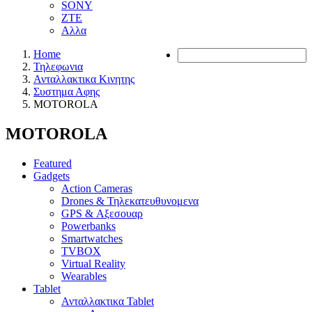
SONY
ZTE
Αλλα
Home
Τηλεφωνια
Ανταλλακτικα Κινητης
Συστημα Αφης
MOTOROLA
MOTOROLA
Featured
Gadgets
Action Cameras
Drones & Τηλεκατευθυνομενα
GPS & Αξεσουαρ
Powerbanks
Smartwatches
TVBOX
Virtual Reality
Wearables
Tablet
Ανταλλακτικα Tablet