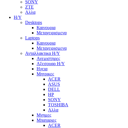
SONY
ZTE
Αλλα
Η/Υ
Desktops
Καινουρια
Μεταχειρισμενα
Laptops
Καινουρια
Μεταχειρισμενα
Ανταλλακτικα H/Y
Ανεμιστηρες
Αξεσουαρ Η/Υ
Ηχεια
Μητρικες
ACER
ASUS
DELL
HP
SONY
TOSHIBA
Αλλα
Μνημες
Μπαταριες
ACER