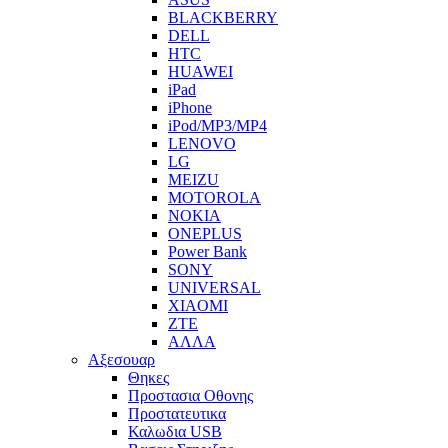
BLACKBERRY
DELL
HTC
HUAWEI
iPad
iPhone
iPod/MP3/MP4
LENOVO
LG
MEIZU
MOTOROLA
NOKIA
ONEPLUS
Power Bank
SONY
UNIVERSAL
XIAOMI
ZTE
ΑΛΛΑ
Αξεσουαρ
Θηκες
Προστασια Οθονης
Προστατευτικα
Καλωδια USB