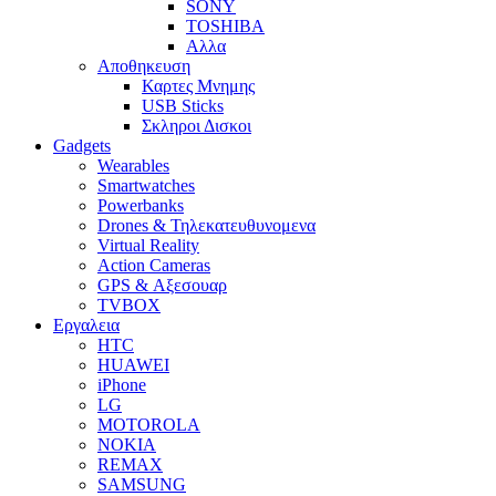
SONY
TOSHIBA
Αλλα
Αποθηκευση
Καρτες Μνημης
USB Sticks
Σκληροι Δισκοι
Gadgets
Wearables
Smartwatches
Powerbanks
Drones & Τηλεκατευθυνομενα
Virtual Reality
Action Cameras
GPS & Αξεσουαρ
TVBOX
Εργαλεια
HTC
HUAWEI
iPhone
LG
MOTOROLA
NOKIA
REMAX
SAMSUNG