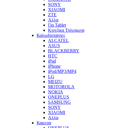
SONY
XIAOMI
ZTE
Αλλα
Για Tablet
Κινεζικα Τηλεφωνα
Καλωδιοταινιες
ALCATEL
ASUS
BLACKBERRY
HTC
iPad
iPhone
iPod/MP3/MP4
LG
MEIZU
MOTOROLA
NOKIA
ONEPLUS
SAMSUNG
SONY
XIAOMI
Αλλα
Καμερα
ONEPLUS