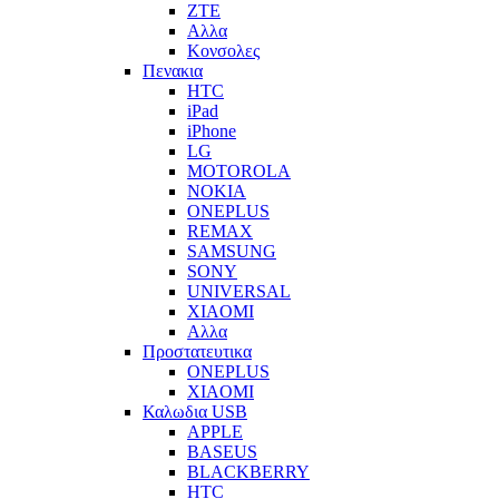
ZTE
Αλλα
Κονσολες
Πενακια
HTC
iPad
iPhone
LG
MOTOROLA
NOKIA
ONEPLUS
REMAX
SAMSUNG
SONY
UNIVERSAL
XIAOMI
Αλλα
Προστατευτικα
ONEPLUS
XIAOMI
Καλωδια USB
APPLE
BASEUS
BLACKBERRY
HTC