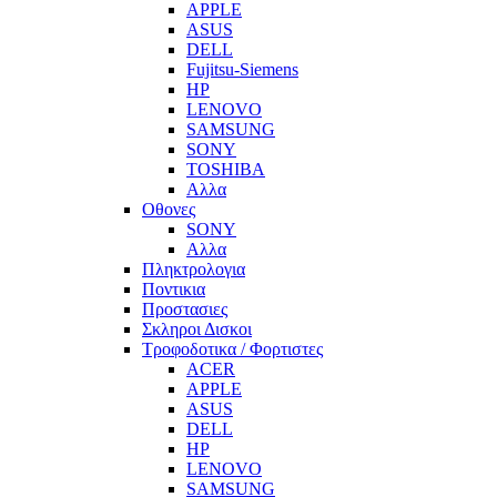
APPLE
ASUS
DELL
Fujitsu-Siemens
HP
LENOVO
SAMSUNG
SONY
TOSHIBA
Αλλα
Οθονες
SONY
Αλλα
Πληκτρολογια
Ποντικια
Προστασιες
Σκληροι Δισκοι
Τροφοδοτικα / Φορτιστες
ACER
APPLE
ASUS
DELL
HP
LENOVO
SAMSUNG