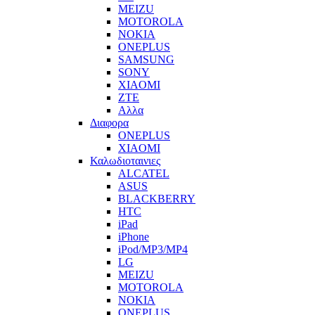
MEIZU
MOTOROLA
NOKIA
ONEPLUS
SAMSUNG
SONY
XIAOMI
ZTE
Αλλα
Διαφορα
ONEPLUS
XIAOMI
Καλωδιοταινιες
ALCATEL
ASUS
BLACKBERRY
HTC
iPad
iPhone
iPod/MP3/MP4
LG
MEIZU
MOTOROLA
NOKIA
ONEPLUS