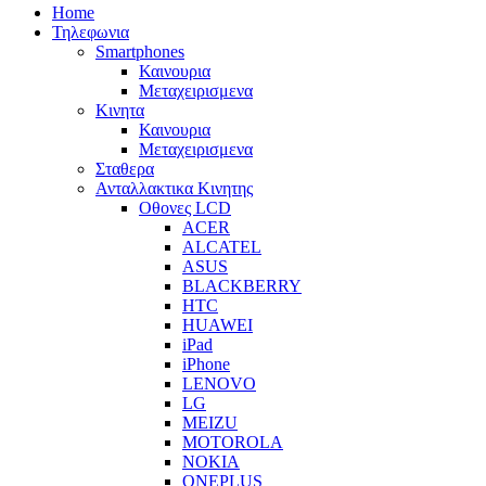
Home
Τηλεφωνια
Smartphones
Καινουρια
Μεταχειρισμενα
Κινητα
Καινουρια
Μεταχειρισμενα
Σταθερα
Ανταλλακτικα Κινητης
Οθονες LCD
ACER
ALCATEL
ASUS
BLACKBERRY
HTC
HUAWEI
iPad
iPhone
LENOVO
LG
MEIZU
MOTOROLA
NOKIA
ONEPLUS