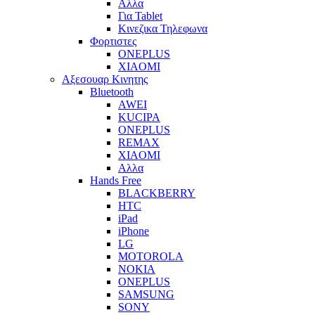
Αλλα
Για Tablet
Κινεζικα Τηλεφωνα
Φορτιστες
ONEPLUS
XIAOMI
Αξεσουαρ Κινητης
Bluetooth
AWEI
KUCIPA
ONEPLUS
REMAX
XIAOMI
Αλλα
Hands Free
BLACKBERRY
HTC
iPad
iPhone
LG
MOTOROLA
NOKIA
ONEPLUS
SAMSUNG
SONY