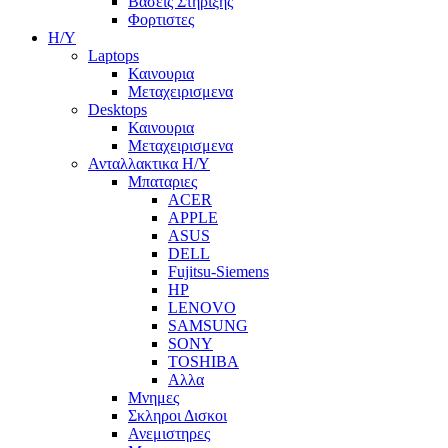
Βασεις Στηριξης
Φορτιστες
Η/Υ
Laptops
Καινουρια
Μεταχειρισμενα
Desktops
Καινουρια
Μεταχειρισμενα
Ανταλλακτικα H/Y
Μπαταριες
ACER
APPLE
ASUS
DELL
Fujitsu-Siemens
HP
LENOVO
SAMSUNG
SONY
TOSHIBA
Αλλα
Μνημες
Σκληροι Δισκοι
Ανεμιστηρες