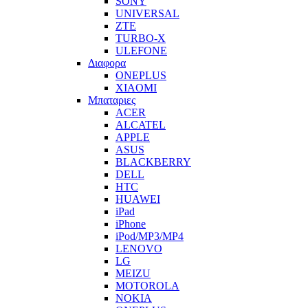
SONY
UNIVERSAL
ZTE
TURBO-X
ULEFONE
Διαφορα
ONEPLUS
XIAOMI
Μπαταριες
ACER
ALCATEL
APPLE
ASUS
BLACKBERRY
DELL
HTC
HUAWEI
iPad
iPhone
iPod/MP3/MP4
LENOVO
LG
MEIZU
MOTOROLA
NOKIA