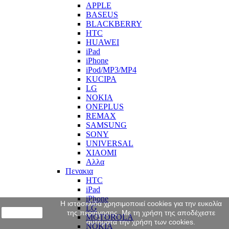
APPLE
BASEUS
BLACKBERRY
HTC
HUAWEI
iPad
iPhone
iPod/MP3/MP4
KUCIPA
LG
NOKIA
ONEPLUS
REMAX
SAMSUNG
SONY
UNIVERSAL
XIAOMI
Αλλα
Πενακια
HTC
iPad
iPhone
Η ιστοσελίδα χρησιμοποιεί cookies για την ευκολία
LG
close
της περιήγησης. Με τη χρήση της αποδέχεστε
MOTOROLA
αυτόματα την χρήση των cookies.
NOKIA