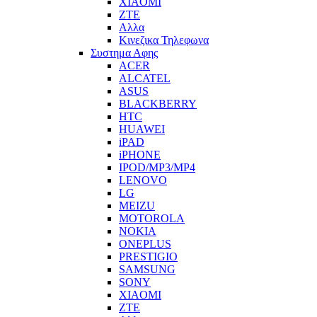
XIAOMI
ZTE
Αλλα
Κινεζικα Τηλεφωνα
Συστημα Αφης
ACER
ALCATEL
ASUS
BLACKBERRY
HTC
HUAWEI
iPAD
iPHONE
IPOD/MP3/MP4
LENOVO
LG
MEIZU
MOTOROLA
NOKIA
ONEPLUS
PRESTIGIO
SAMSUNG
SONY
XIAOMI
ZTE