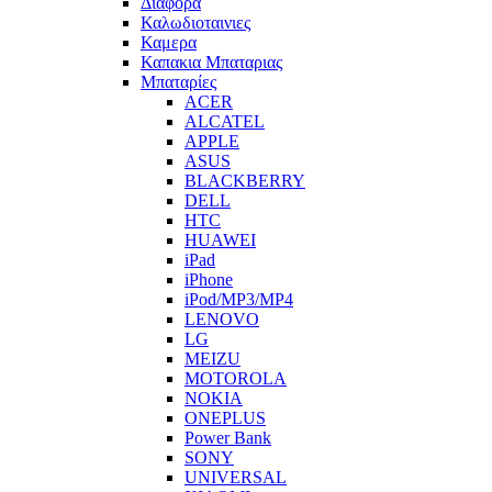
Διαφορα
Καλωδιοταινιες
Καμερα
Καπακια Μπαταριας
Μπαταρίες
ACER
ALCATEL
APPLE
ASUS
BLACKBERRY
DELL
HTC
HUAWEI
iPad
iPhone
iPod/MP3/MP4
LENOVO
LG
MEIZU
MOTOROLA
NOKIA
ONEPLUS
Power Bank
SONY
UNIVERSAL