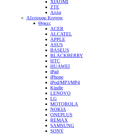
XIAOMI
ZTE
Αλλα
Αξεσουαρ Κινητης
Θηκες
ACER
ALCATEL
APPLE
ASUS
BASEUS
BLACKBERRY
HTC
HUAWEI
iPad
iPhone
iPod/MP3/MP4
Kindle
LENOVO
LG
MOTOROLA
NOKIA
ONEPLUS
REMAX
SAMSUNG
SONY