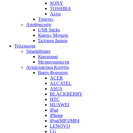
SONY
TOSHIBA
Αλλα
Τσαντες
Αποθηκευση
USB Sticks
Καρτες Μνημης
Σκληροι Δισκοι
Τηλεφωνια
Smartphones
Καινουρια
Μεταχειρισμενα
Ανταλλακτικα Κινητης
Βαση Φορτισης
ACER
ALCATEL
ASUS
BLACKBERRY
HTC
HUAWEI
iPad
iPhone
iPod/MP3/MP4
LENOVO
LG