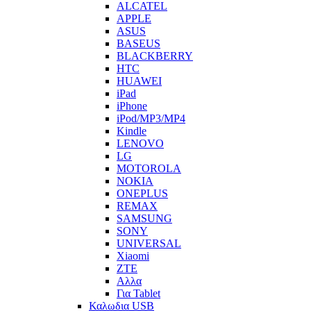
ALCATEL
APPLE
ASUS
BASEUS
BLACKBERRY
HTC
HUAWEI
iPad
iPhone
iPod/MP3/MP4
Kindle
LENOVO
LG
MOTOROLA
NOKIA
ONEPLUS
REMAX
SAMSUNG
SONY
UNIVERSAL
Xiaomi
ZTE
Αλλα
Για Tablet
Καλωδια USB