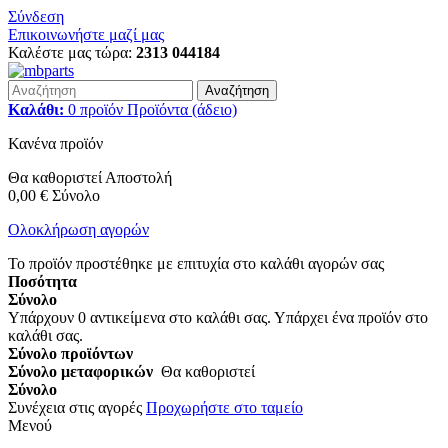
Σύνδεση
Επικοινωνήστε μαζί μας
Καλέστε μας τώρα:
2313 044184
Αναζήτηση
Καλάθι:
0
προϊόν
Προϊόντα
(άδειο)
Κανένα προϊόν
Θα καθοριστεί
Αποστολή
0,00 €
Σύνολο
Ολοκλήρωση αγορών
Το προϊόν προστέθηκε με επιτυχία στο καλάθι αγορών σας
Ποσότητα
Σύνολο
Υπάρχουν
0
αντικείμενα στο καλάθι σας.
Υπάρχει ένα προϊόν στο
καλάθι σας.
Σύνολο προϊόντων
Σύνολο μεταφορικών
Θα καθοριστεί
Σύνολο
Συνέχεια στις αγορές
Προχωρήστε στο ταμείο
Μενού