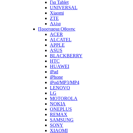
Για Tablet
UNIVERSAL
Xiaomi
ZTE
Αλλα
Προστασια Οθονης
ACER
ALCATEL
APPLE
ASUS
BLACKBERRY
HTC
HUAWEI
iPad
iPhone
iPod/MP3/MP4
LENOVO
LG
MOTOROLA
NOKIA
ONEPLUS
REMAX
SAMSUNG
SONY
XIAOMI