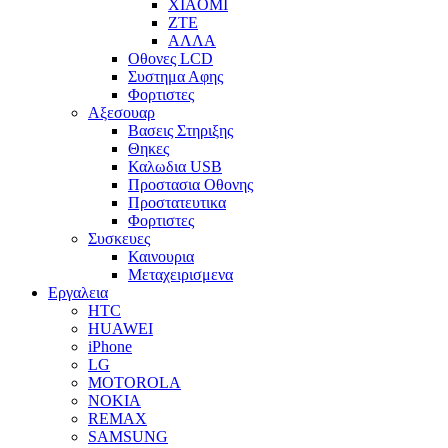
XIAOMI
ZTE
ΑΛΛΑ
Οθονες LCD
Συστημα Αφης
Φορτιστες
Αξεσουαρ
Βασεις Στηριξης
Θηκες
Καλωδια USB
Προστασια Οθονης
Προστατευτικα
Φορτιστες
Συσκευες
Καινουρια
Μεταχειρισμενα
Εργαλεια
HTC
HUAWEI
iPhone
LG
MOTOROLA
NOKIA
REMAX
SAMSUNG