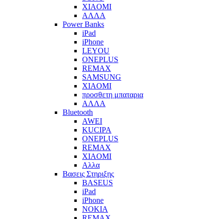
XIAOMI
ΑΛΛΑ
Power Banks
iPad
iPhone
LEYOU
ONEPLUS
REMAX
SAMSUNG
XIAOMI
προσθετη μπαταρια
ΑΛΛΑ
Bluetooth
AWEI
KUCIPA
ONEPLUS
REMAX
XIAOMI
Αλλα
Βασεις Στηριξης
BASEUS
iPad
iPhone
NOKIA
REMAX