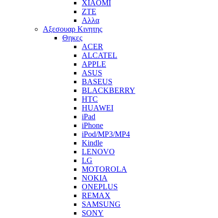
XIAOMI
ZTE
Αλλα
Αξεσουαρ Κινητης
Θηκες
ACER
ALCATEL
APPLE
ASUS
BASEUS
BLACKBERRY
HTC
HUAWEI
iPad
iPhone
iPod/MP3/MP4
Kindle
LENOVO
LG
MOTOROLA
NOKIA
ONEPLUS
REMAX
SAMSUNG
SONY