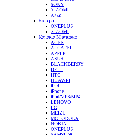
SONY
XIAOMI
Αλλα
Καμερα
ONEPLUS
XIAOMI
Καπακια Μπαταριας
ACER
ALCATEL
APPLE
ASUS
BLACKBERRY
DELL
HTC
HUAWEI
iPad
iPhone
iPod/MP3/MP4
LENOVO
LG
MEIZU
MOTOROLA
NOKIA
ONEPLUS
SAMSUNG