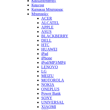
Καλωδιοταινιες
Καμερα
Καπακια Μπαταριας
Μπαταρίες
ACER
ALCATEL
APPLE
ASUS
BLACKBERRY
DELL
HTC
HUAWEI
iPad
iPhone
iPod/MP3/MP4
LENOVO
LG
MEIZU
MOTOROLA
NOKIA
ONEPLUS
Power Bank
SONY
UNIVERSAL
XIAOMI