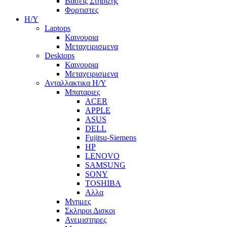
Βασεις Στηριξης
Φορτιστες
Η/Υ
Laptops
Καινουρια
Μεταχειρισμενα
Desktops
Καινουρια
Μεταχειρισμενα
Ανταλλακτικα H/Y
Μπαταριες
ACER
APPLE
ASUS
DELL
Fujitsu-Siemens
HP
LENOVO
SAMSUNG
SONY
TOSHIBA
Αλλα
Μνημες
Σκληροι Δισκοι
Ανεμιστηρες