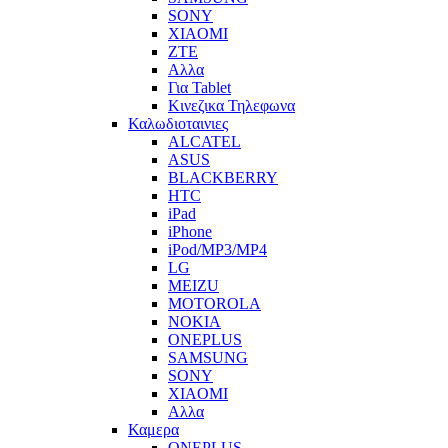
SONY
XIAOMI
ZTE
Αλλα
Για Tablet
Κινεζικα Τηλεφωνα
Καλωδιοταινιες
ALCATEL
ASUS
BLACKBERRY
HTC
iPad
iPhone
iPod/MP3/MP4
LG
MEIZU
MOTOROLA
NOKIA
ONEPLUS
SAMSUNG
SONY
XIAOMI
Αλλα
Καμερα
ONEPLUS