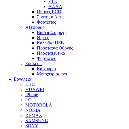
ZTE
ΑΛΛΑ
Οθονες LCD
Συστημα Αφης
Φορτιστες
Αξεσουαρ
Βασεις Στηριξης
Θηκες
Καλωδια USB
Προστασια Οθονης
Προστατευτικα
Φορτιστες
Συσκευες
Καινουρια
Μεταχειρισμενα
Εργαλεια
HTC
HUAWEI
iPhone
LG
MOTOROLA
NOKIA
REMAX
SAMSUNG
SONY