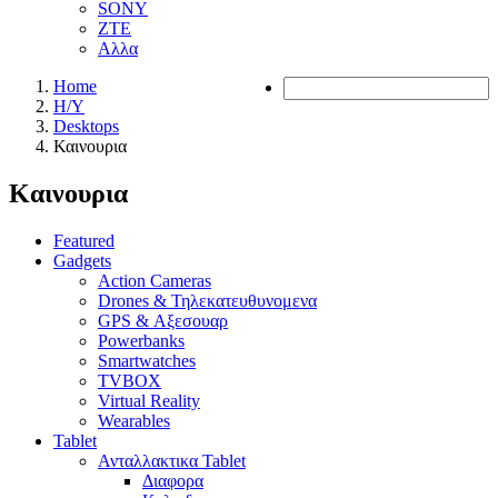
SONY
ZTE
Αλλα
Home
Η/Υ
Desktops
Καινουρια
Καινουρια
Featured
Gadgets
Action Cameras
Drones & Τηλεκατευθυνομενα
GPS & Αξεσουαρ
Powerbanks
Smartwatches
TVBOX
Virtual Reality
Wearables
Tablet
Ανταλλακτικα Tablet
Διαφορα