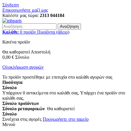
Σύνδεση
Επικοινωνήστε μαζί μας
Καλέστε μας τώρα:
2313 044184
Αναζήτηση
Καλάθι:
0
προϊόν
Προϊόντα
(άδειο)
Κανένα προϊόν
Θα καθοριστεί
Αποστολή
0,00 €
Σύνολο
Ολοκλήρωση αγορών
Το προϊόν προστέθηκε με επιτυχία στο καλάθι αγορών σας
Ποσότητα
Σύνολο
Υπάρχουν
0
αντικείμενα στο καλάθι σας.
Υπάρχει ένα προϊόν στο
καλάθι σας.
Σύνολο προϊόντων
Σύνολο μεταφορικών
Θα καθοριστεί
Σύνολο
Συνέχεια στις αγορές
Προχωρήστε στο ταμείο
Μενού