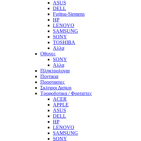
ASUS
DELL
Fujitsu-Siemens
HP
LENOVO
SAMSUNG
SONY
TOSHIBA
Αλλα
Οθονες
SONY
Αλλα
Πληκτρολογια
Ποντικια
Προστασιες
Σκληροι Δισκοι
Τροφοδοτικα / Φορτιστες
ACER
APPLE
ASUS
DELL
HP
LENOVO
SAMSUNG
SONY