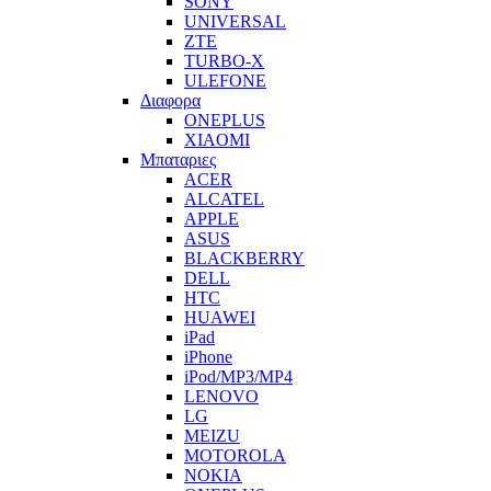
SONY
UNIVERSAL
ZTE
TURBO-X
ULEFONE
Διαφορα
ONEPLUS
XIAOMI
Μπαταριες
ACER
ALCATEL
APPLE
ASUS
BLACKBERRY
DELL
HTC
HUAWEI
iPad
iPhone
iPod/MP3/MP4
LENOVO
LG
MEIZU
MOTOROLA
NOKIA