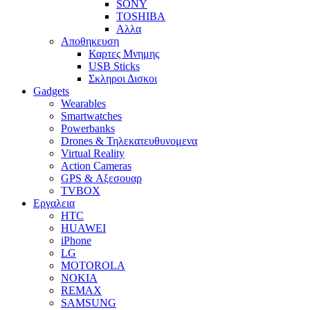
SONY
TOSHIBA
Αλλα
Αποθηκευση
Καρτες Μνημης
USB Sticks
Σκληροι Δισκοι
Gadgets
Wearables
Smartwatches
Powerbanks
Drones & Τηλεκατευθυνομενα
Virtual Reality
Action Cameras
GPS & Αξεσουαρ
TVBOX
Εργαλεια
HTC
HUAWEI
iPhone
LG
MOTOROLA
NOKIA
REMAX
SAMSUNG