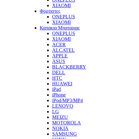
XIAOMI
Φορτιστες
ONEPLUS
XIAOMI
Καπακια Μπαταριας
ONEPLUS
XIAOMI
ACER
ALCATEL
APPLE
ASUS
BLACKBERRY
DELL
HTC
HUAWEI
iPad
iPhone
iPod/MP3/MP4
LENOVO
LG
MEIZU
MOTOROLA
NOKIA
SAMSUNG