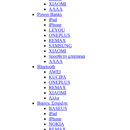
XIAOMI
ΑΛΛΑ
Power Banks
iPad
iPhone
LEYOU
ONEPLUS
REMAX
SAMSUNG
XIAOMI
προσθετη μπαταρια
ΑΛΛΑ
Bluetooth
AWEI
KUCIPA
ONEPLUS
REMAX
XIAOMI
Αλλα
Βασεις Στηριξης
BASEUS
iPad
iPhone
NOKIA
REMAX