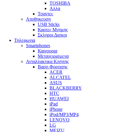
TOSHIBA
Αλλα
Τσαντες
Αποθηκευση
USB Sticks
Καρτες Μνημης
Σκληροι Δισκοι
Τηλεφωνια
Smartphones
Καινουρια
Μεταχειρισμενα
Ανταλλακτικα Κινητης
Βαση Φορτισης
ACER
ALCATEL
ASUS
BLACKBERRY
HTC
HUAWEI
iPad
iPhone
iPod/MP3/MP4
LENOVO
LG
MEIZU