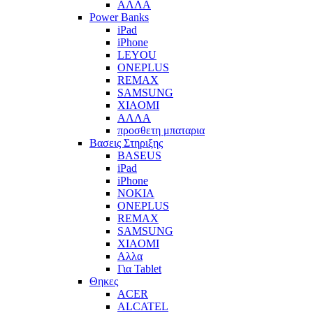
ΑΛΛΑ
Power Banks
iPad
iPhone
LEYOU
ONEPLUS
REMAX
SAMSUNG
XIAOMI
ΑΛΛΑ
προσθετη μπαταρια
Βασεις Στηριξης
BASEUS
iPad
iPhone
NOKIA
ONEPLUS
REMAX
SAMSUNG
XIAOMI
Αλλα
Για Tablet
Θηκες
ACER
ALCATEL