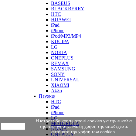
BASEUS
BLACKBERRY
HTC
HUAWEI
iPad
iPhone
iPod/MP3/MP4
KUCIPA
LG
NOKIA
ONEPLUS
REMAX
SAMSUNG
SONY
UNIVERSAL
XIAOMI
Αλλα
Πενακια
HTC
iPad
iPhone
LG
Η ιστοσελίδα χρησιμοποιεί cookies για την ευκολία
MOTOROLA
close
της περιήγησης. Με τη χρήση της αποδέχεστε
NOKIA
αυτόματα την χρήση των cookies.
ONEPLUS