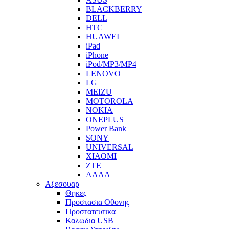
BLACKBERRY
DELL
HTC
HUAWEI
iPad
iPhone
iPod/MP3/MP4
LENOVO
LG
MEIZU
MOTOROLA
NOKIA
ONEPLUS
Power Bank
SONY
UNIVERSAL
XIAOMI
ZTE
ΑΛΛΑ
Αξεσουαρ
Θηκες
Προστασια Οθονης
Προστατευτικα
Καλωδια USB