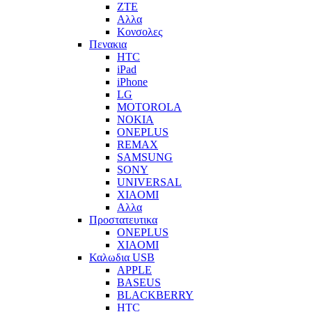
ZTE
Αλλα
Κονσολες
Πενακια
HTC
iPad
iPhone
LG
MOTOROLA
NOKIA
ONEPLUS
REMAX
SAMSUNG
SONY
UNIVERSAL
XIAOMI
Αλλα
Προστατευτικα
ONEPLUS
XIAOMI
Καλωδια USB
APPLE
BASEUS
BLACKBERRY
HTC