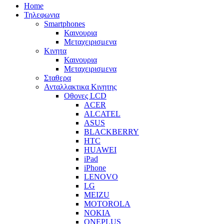
Home
Τηλεφωνια
Smartphones
Καινουρια
Μεταχειρισμενα
Κινητα
Καινουρια
Μεταχειρισμενα
Σταθερα
Ανταλλακτικα Κινητης
Οθονες LCD
ACER
ALCATEL
ASUS
BLACKBERRY
HTC
HUAWEI
iPad
iPhone
LENOVO
LG
MEIZU
MOTOROLA
NOKIA
ONEPLUS