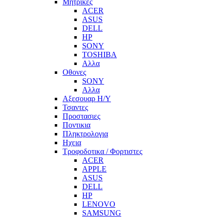
Μητρικες
ACER
ASUS
DELL
HP
SONY
TOSHIBA
Αλλα
Οθονες
SONY
Αλλα
Αξεσουαρ Η/Υ
Τσαντες
Προστασιες
Ποντικια
Πληκτρολογια
Ηχεια
Τροφοδοτικα / Φορτιστες
ACER
APPLE
ASUS
DELL
HP
LENOVO
SAMSUNG