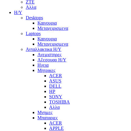
ZTE
Αλλα
Η/Υ
Desktops
Καινουρια
Μεταχειρισμενα
Laptops
Καινουρια
Μεταχειρισμενα
Ανταλλακτικα H/Y
Ανεμιστηρες
Αξεσουαρ Η/Υ
Ηχεια
Μητρικες
ACER
ASUS
DELL
HP
SONY
TOSHIBA
Αλλα
Μνημες
Μπαταριες
ACER
APPLE