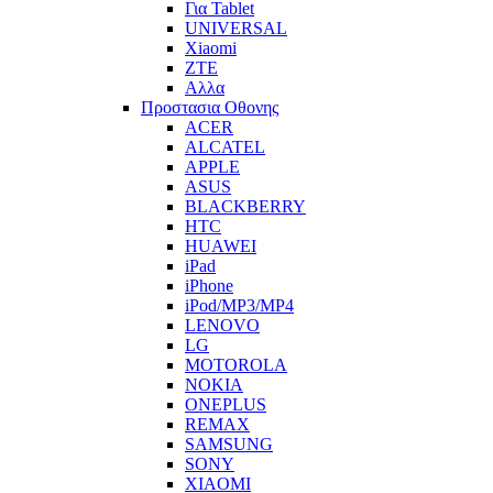
Για Tablet
UNIVERSAL
Xiaomi
ZTE
Αλλα
Προστασια Οθονης
ACER
ALCATEL
APPLE
ASUS
BLACKBERRY
HTC
HUAWEI
iPad
iPhone
iPod/MP3/MP4
LENOVO
LG
MOTOROLA
NOKIA
ONEPLUS
REMAX
SAMSUNG
SONY
XIAOMI