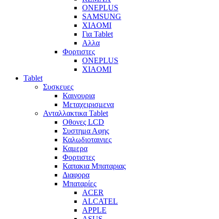
ONEPLUS
SAMSUNG
XIAOMI
Για Tablet
Αλλα
Φορτιστες
ONEPLUS
XIAOMI
Tablet
Συσκευες
Καινουρια
Μεταχειρισμενα
Ανταλλακτικα Tablet
Οθονες LCD
Συστημα Αφης
Καλωδιοταινιες
Καμερα
Φορτιστες
Καπακια Μπαταριας
Διαφορα
Μπαταρίες
ACER
ALCATEL
APPLE
ASUS