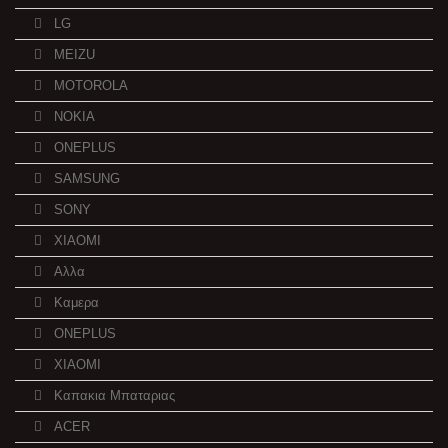
LG
MEIZU
MOTOROLA
NOKIA
ONEPLUS
SAMSUNG
SONY
XIAOMI
Αλλα
Καμερα
ONEPLUS
XIAOMI
Καπακια Μπαταριας
ACER