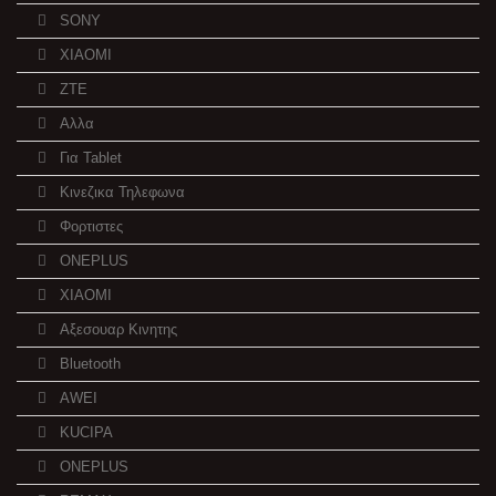
SONY
XIAOMI
ZTE
Αλλα
Για Tablet
Κινεζικα Τηλεφωνα
Φορτιστες
ONEPLUS
XIAOMI
Αξεσουαρ Κινητης
Bluetooth
AWEI
KUCIPA
ONEPLUS