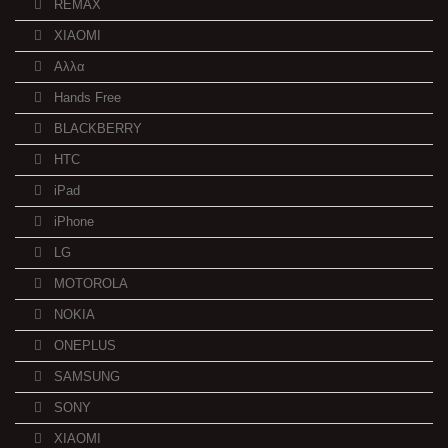
REMAX
XIAOMI
Αλλα
Hands Free
BLACKBERRY
HTC
iPad
iPhone
LG
MOTOROLA
NOKIA
ONEPLUS
SAMSUNG
SONY
XIAOMI