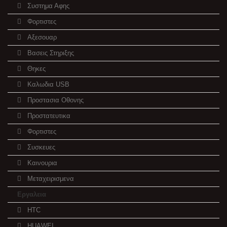
Συστημα Αφης
Φορτιστες
Αξεσουαρ
Βασεις Στηριξης
Θηκες
Καλωδια USB
Προστασια Οθονης
Προστατευτικα
Φορτιστες
Συσκευες
Καινουρια
Μεταχειρισμενα
Εργαλεια
HTC
HUAWEI