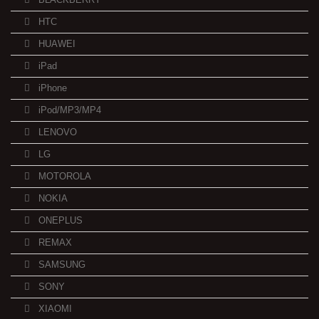
HTC
HUAWEI
iPad
iPhone
iPod/MP3/MP4
LENOVO
LG
MOTOROLA
NOKIA
ONEPLUS
REMAX
SAMSUNG
SONY
XIAOMI