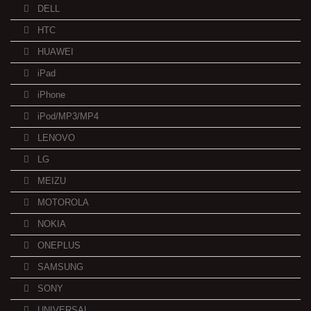
DELL
HTC
HUAWEI
iPad
iPhone
iPod/MP3/MP4
LENOVO
LG
MEIZU
MOTOROLA
NOKIA
ONEPLUS
SAMSUNG
SONY
UNIVERSAL