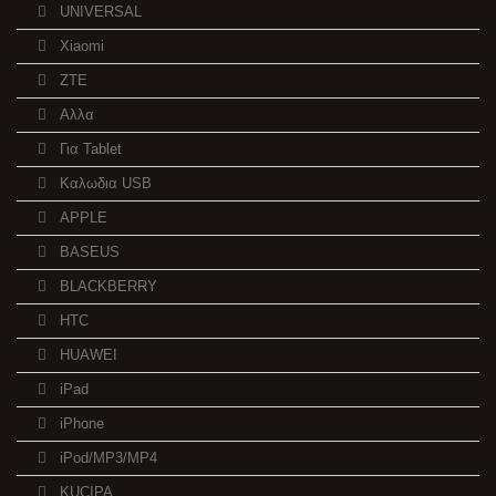
UNIVERSAL
Xiaomi
ZTE
Αλλα
Για Tablet
Καλωδια USB
APPLE
BASEUS
BLACKBERRY
HTC
HUAWEI
iPad
iPhone
iPod/MP3/MP4
KUCIPA