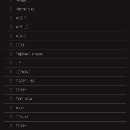
Μνημες
Μπαταριες
ACER
APPLE
ASUS
DELL
Fujitsu-Siemens
HP
LENOVO
SAMSUNG
SONY
TOSHIBA
Αλλα
Οθονες
SONY