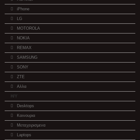
iPhone
LG
MOTOROLA
NOKIA
REMAX
SAMSUNG
SONY
ZTE
Αλλα
Η/Υ
Desktops
Καινουρια
Μεταχειρισμενα
Laptops