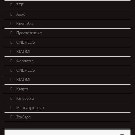
ZTE
Αλλα
Κονσολες
Προστατευτικα
ONEPLUS
XIAOMI
Φορτιστες
ONEPLUS
XIAOMI
Κινητα
Καινουρια
Μεταχειρισμενα
Σταθερα