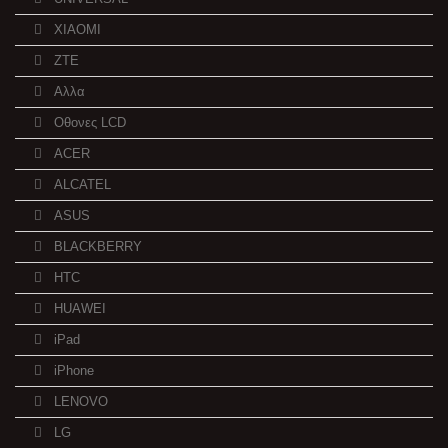
XIAOMI
ZTE
Αλλα
Οθονες LCD
ACER
ALCATEL
ASUS
BLACKBERRY
HTC
HUAWEI
iPad
iPhone
LENOVO
LG