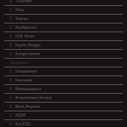
TOSHIBA
Αλλα
Τσαντες
Αποθηκευση
USB Sticks
Καρτες Μνημης
Σκληροι Δισκοι
Τηλεφωνια
Smartphones
Καινουρια
Μεταχειρισμενα
Ανταλλακτικα Κινητης
Βαση Φορτισης
ACER
ALCATEL