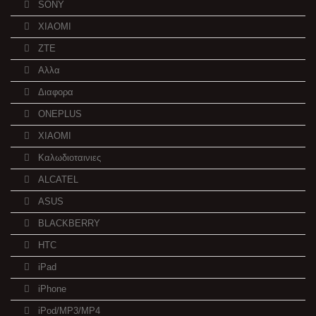
SONY
XIAOMI
ZTE
Αλλα
Διαφορα
ONEPLUS
XIAOMI
Καλωδιοταινιες
ALCATEL
ASUS
BLACKBERRY
HTC
iPad
iPhone
iPod/MP3/MP4