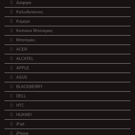
Διαφορα
Καλωδιοταινιες
Καμερα
Καπακια Μπαταριας
Μπαταρίες
ACER
ALCATEL
APPLE
ASUS
BLACKBERRY
DELL
HTC
HUAWEI
iPad
iPhone