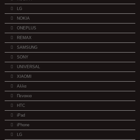
LG
NOKIA
ONEPLUS
REMAX
SAMSUNG
SONY
UNIVERSAL
XIAOMI
Αλλα
Πενακια
HTC
iPad
iPhone
LG