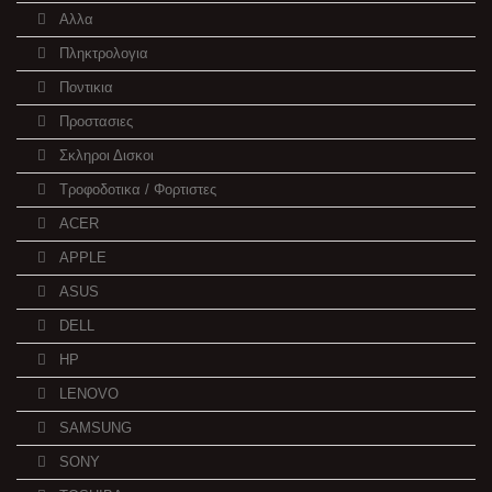
Αλλα
Πληκτρολογια
Ποντικια
Προστασιες
Σκληροι Δισκοι
Τροφοδοτικα / Φορτιστες
ACER
APPLE
ASUS
DELL
HP
LENOVO
SAMSUNG
SONY