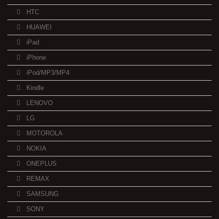
HTC
HUAWEI
iPad
iPhone
iPod/MP3/MP4
Kindle
LENOVO
LG
MOTOROLA
NOKIA
ONEPLUS
REMAX
SAMSUNG
SONY