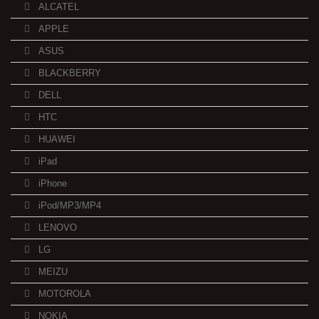
ALCATEL
APPLE
ASUS
BLACKBERRY
DELL
HTC
HUAWEI
iPad
iPhone
iPod/MP3/MP4
LENOVO
LG
MEIZU
MOTOROLA
NOKIA