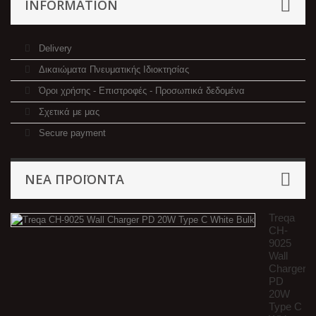
INFORMATION
Delivery
Δικαιώματα Πνευματικής Ιδιοκτησίας
Όροι χρήσης - Επιστροφές - Προσωπικά δεδομένα
Σχετικά με μας
Secure payment
ΝΈΑ ΠΡΟΪΌΝΤΑ
Treqa
CH-
9025
Wall
Charger
PD
20W
Type C