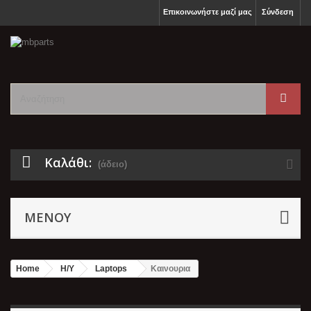
Επικοινωνήστε μαζί μας
Σύνδεση
Καλάθι:
(άδειο)
ΜΕΝΟΎ
Home
Η/Υ
Laptops
Καινουρια