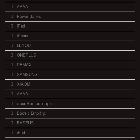
ΑΛΛΑ
Power Banks
iPad
iPhone
LEYOU
ONEPLUS
REMAX
SAMSUNG
XIAOMI
ΑΛΛΑ
προσθετη μπαταρια
Βασεις Στηριξης
BASEUS
iPad