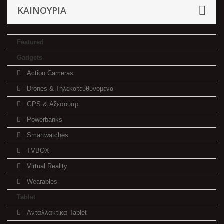
ΚΑΙΝΟΥΡΙΑ
Featured
Gadgets
Action Cameras
Drones & Τηλεκατευθυνομενα
GPS & Αξεσουαρ
Powerbanks
Smartwatches
TVBOX
Virtual Reality
Wearables
Tablet
Ανταλλακτικα Tablet