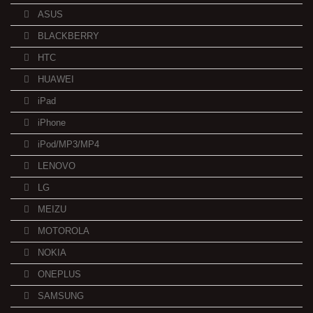
ASUS
BLACKBERRY
HTC
HUAWEI
iPad
iPhone
iPod/MP3/MP4
LENOVO
LG
MEIZU
MOTOROLA
NOKIA
ONEPLUS
SAMSUNG