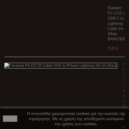
Earldom
EC-171C-i
USB-C to
Lightning
Cable 1m
White
BARCODE:4
3,22 €
Pav
PA
DC
Ca
US
to
IP
Lig
5A
1m
Η ιστοσελίδα χρησιμοποιεί cookies για την ευκολία της
Bl
close
περιήγησης. Με τη χρήση της αποδέχεστε αυτόματα
την χρήση των cookies.
Pav