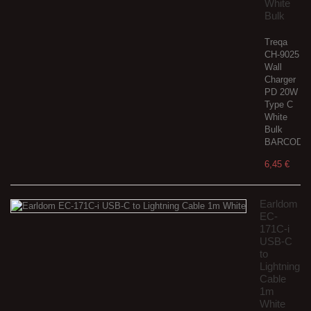
White
Bulk
Treqa
CH-9025
Wall
Charger
PD 20W
Type C
White
Bulk
BARCODE:
6,45 €
Earldom
EC-
171C-i
USB-C
to
Lightning
Cable
1m
White