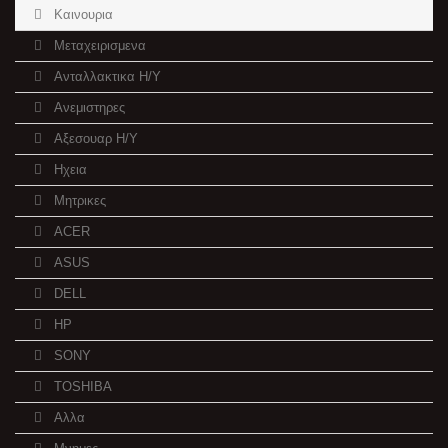
Καινουρια
Μεταχειρισμενα
Ανταλλακτικα H/Y
Ανεμιστηρες
Αξεσουαρ Η/Υ
Ηχεια
Μητρικες
ACER
ASUS
DELL
HP
SONY
TOSHIBA
Αλλα