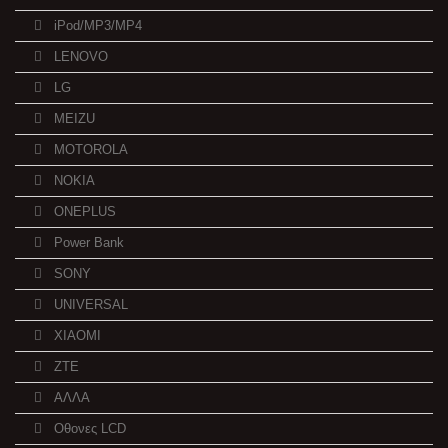
iPod/MP3/MP4
LENOVO
LG
MEIZU
MOTOROLA
NOKIA
ONEPLUS
Power Bank
SONY
UNIVERSAL
XIAOMI
ZTE
ΑΛΛΑ
Οθονες LCD