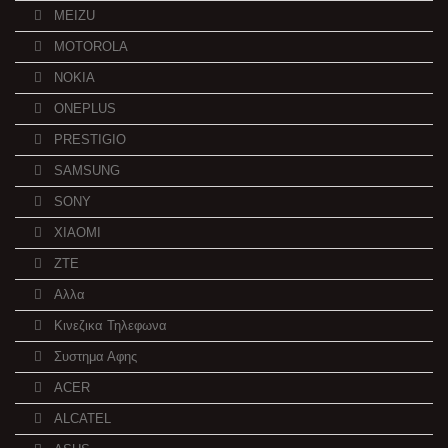
MEIZU
MOTOROLA
NOKIA
ONEPLUS
PRESTIGIO
SAMSUNG
SONY
XIAOMI
ZTE
Αλλα
Κινεζικα Τηλεφωνα
Συστημα Αφης
ACER
ALCATEL