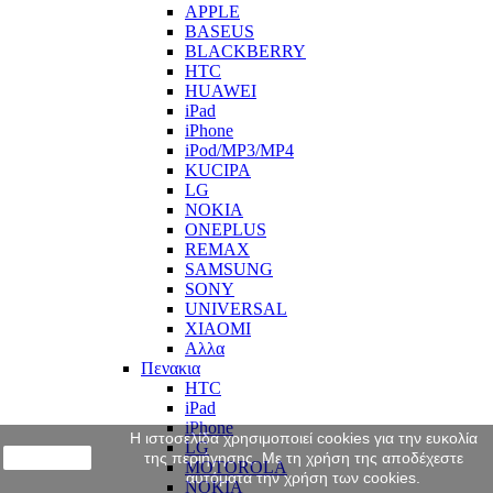
APPLE
BASEUS
BLACKBERRY
HTC
HUAWEI
iPad
iPhone
iPod/MP3/MP4
KUCIPA
LG
NOKIA
ONEPLUS
REMAX
SAMSUNG
SONY
UNIVERSAL
XIAOMI
Αλλα
Πενακια
HTC
iPad
iPhone
Η ιστοσελίδα χρησιμοποιεί cookies για την ευκολία
LG
close
της περιήγησης. Με τη χρήση της αποδέχεστε
MOTOROLA
αυτόματα την χρήση των cookies.
NOKIA