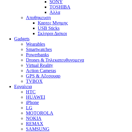
SONY
TOSHIBA
Αλλα
Αποθηκευση
Καρτες Μνημης
USB Sticks
Σκληροι Δισκοι
Gadgets
Wearables
Smartwatches
Powerbanks
Drones & Τηλεκατευθυνομενα
Virtual Reality
Action Cameras
GPS & Αξεσουαρ
TVBOX
Εργαλεια
HTC
HUAWEI
iPhone
LG
MOTOROLA
NOKIA
REMAX
SAMSUNG