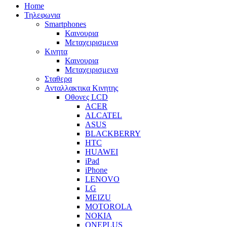
Home
Τηλεφωνια
Smartphones
Καινουρια
Μεταχειρισμενα
Κινητα
Καινουρια
Μεταχειρισμενα
Σταθερα
Ανταλλακτικα Κινητης
Οθονες LCD
ACER
ALCATEL
ASUS
BLACKBERRY
HTC
HUAWEI
iPad
iPhone
LENOVO
LG
MEIZU
MOTOROLA
NOKIA
ONEPLUS