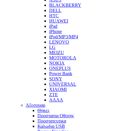
BLACKBERRY
DELL
HTC
HUAWEI
iPad
iPhone
iPod/MP3/MP4
LENOVO
LG
MEIZU
MOTOROLA
NOKIA
ONEPLUS
Power Bank
SONY
UNIVERSAL
XIAOMI
ZTE
ΑΛΛΑ
Αξεσουαρ
Θηκες
Προστασια Οθονης
Προστατευτικα
Καλωδια USB