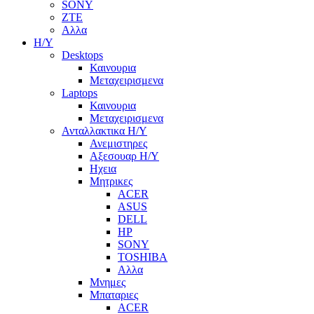
SONY
ZTE
Αλλα
Η/Υ
Desktops
Καινουρια
Μεταχειρισμενα
Laptops
Καινουρια
Μεταχειρισμενα
Ανταλλακτικα H/Y
Ανεμιστηρες
Αξεσουαρ Η/Υ
Ηχεια
Μητρικες
ACER
ASUS
DELL
HP
SONY
TOSHIBA
Αλλα
Μνημες
Μπαταριες
ACER