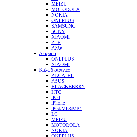
MEIZU
MOTOROLA
NOKIA
ONEPLUS
SAMSUNG
SONY
XIAOMI
ZTE
Αλλα
Διαφορα
ONEPLUS
XIAOMI
Καλωδιοταινιες
ALCATEL
ASUS
BLACKBERRY
HTC
iPad
iPhone
iPod/MP3/MP4
LG
MEIZU
MOTOROLA
NOKIA
ONEPLUS