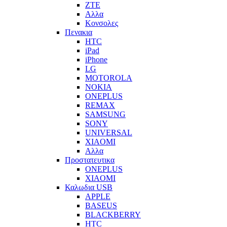
ZTE
Αλλα
Κονσολες
Πενακια
HTC
iPad
iPhone
LG
MOTOROLA
NOKIA
ONEPLUS
REMAX
SAMSUNG
SONY
UNIVERSAL
XIAOMI
Αλλα
Προστατευτικα
ONEPLUS
XIAOMI
Καλωδια USB
APPLE
BASEUS
BLACKBERRY
HTC