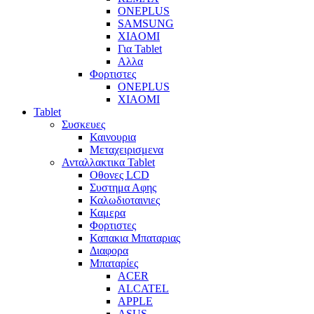
ONEPLUS
SAMSUNG
XIAOMI
Για Tablet
Αλλα
Φορτιστες
ONEPLUS
XIAOMI
Tablet
Συσκευες
Καινουρια
Μεταχειρισμενα
Ανταλλακτικα Tablet
Οθονες LCD
Συστημα Αφης
Καλωδιοταινιες
Καμερα
Φορτιστες
Καπακια Μπαταριας
Διαφορα
Μπαταρίες
ACER
ALCATEL
APPLE
ASUS