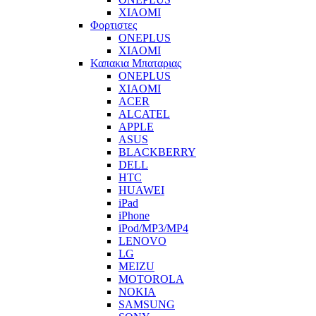
XIAOMI
Φορτιστες
ONEPLUS
XIAOMI
Καπακια Μπαταριας
ONEPLUS
XIAOMI
ACER
ALCATEL
APPLE
ASUS
BLACKBERRY
DELL
HTC
HUAWEI
iPad
iPhone
iPod/MP3/MP4
LENOVO
LG
MEIZU
MOTOROLA
NOKIA
SAMSUNG