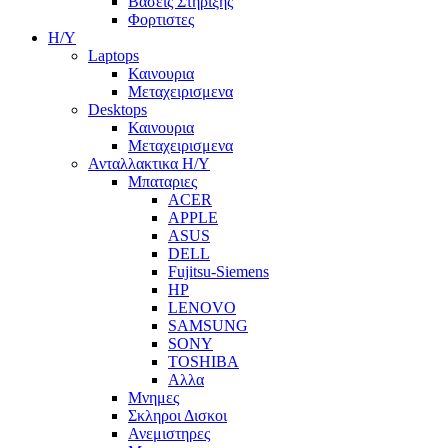
Βασεις Στηριξης
Φορτιστες
Η/Υ
Laptops
Καινουρια
Μεταχειρισμενα
Desktops
Καινουρια
Μεταχειρισμενα
Ανταλλακτικα H/Y
Μπαταριες
ACER
APPLE
ASUS
DELL
Fujitsu-Siemens
HP
LENOVO
SAMSUNG
SONY
TOSHIBA
Αλλα
Μνημες
Σκληροι Δισκοι
Ανεμιστηρες