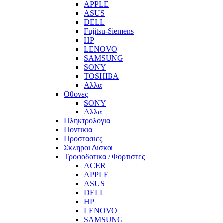
APPLE
ASUS
DELL
Fujitsu-Siemens
HP
LENOVO
SAMSUNG
SONY
TOSHIBA
Αλλα
Οθονες
SONY
Αλλα
Πληκτρολογια
Ποντικια
Προστασιες
Σκληροι Δισκοι
Τροφοδοτικα / Φορτιστες
ACER
APPLE
ASUS
DELL
HP
LENOVO
SAMSUNG