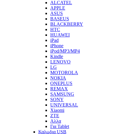
ALCATEL
APPLE
ASUS
BASEUS
BLACKBERRY
HTC
HUAWEI
iPad
iPhone
iPod/MP3/MP4
Kindle
LENOVO
LG
MOTOROLA
NOKIA
ONEPLUS
REMAX
SAMSUNG
SONY
UNIVERSAL
Xiaomi
ZTE
Αλλα
Για Tablet
Καλωδια USB