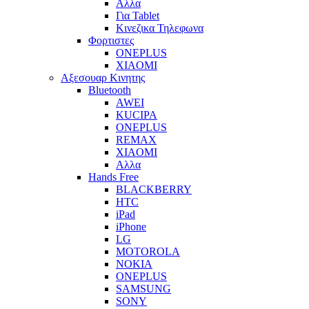
Αλλα
Για Tablet
Κινεζικα Τηλεφωνα
Φορτιστες
ONEPLUS
XIAOMI
Αξεσουαρ Κινητης
Bluetooth
AWEI
KUCIPA
ONEPLUS
REMAX
XIAOMI
Αλλα
Hands Free
BLACKBERRY
HTC
iPad
iPhone
LG
MOTOROLA
NOKIA
ONEPLUS
SAMSUNG
SONY