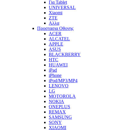
Για Tablet
UNIVERSAL
Xiaomi
ZTE
Αλλα
Προστασια Οθονης
ACER
ALCATEL
APPLE
ASUS
BLACKBERRY
HTC
HUAWEI
iPad
iPhone
iPod/MP3/MP4
LENOVO
LG
MOTOROLA
NOKIA
ONEPLUS
REMAX
SAMSUNG
SONY
XIAOMI