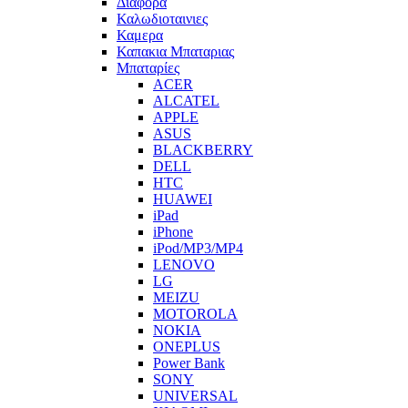
Διαφορα
Καλωδιοταινιες
Καμερα
Καπακια Μπαταριας
Μπαταρίες
ACER
ALCATEL
APPLE
ASUS
BLACKBERRY
DELL
HTC
HUAWEI
iPad
iPhone
iPod/MP3/MP4
LENOVO
LG
MEIZU
MOTOROLA
NOKIA
ONEPLUS
Power Bank
SONY
UNIVERSAL