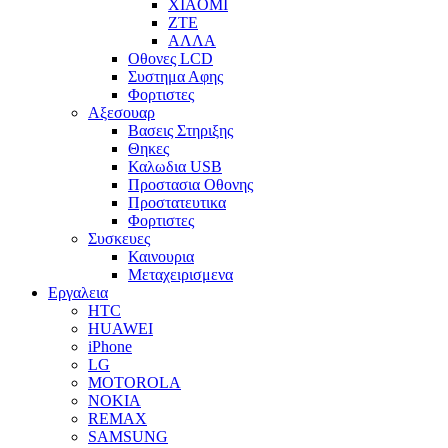
XIAOMI
ZTE
ΑΛΛΑ
Οθονες LCD
Συστημα Αφης
Φορτιστες
Αξεσουαρ
Βασεις Στηριξης
Θηκες
Καλωδια USB
Προστασια Οθονης
Προστατευτικα
Φορτιστες
Συσκευες
Καινουρια
Μεταχειρισμενα
Εργαλεια
HTC
HUAWEI
iPhone
LG
MOTOROLA
NOKIA
REMAX
SAMSUNG