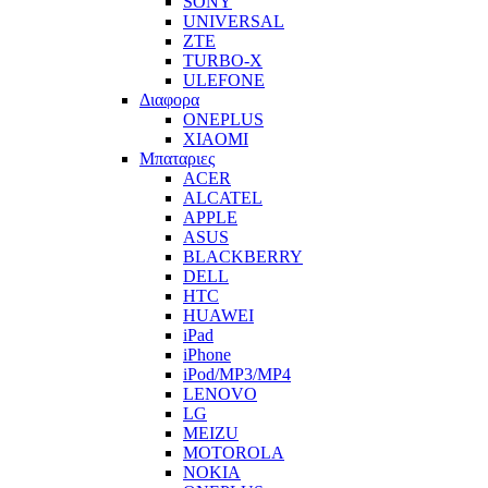
SONY
UNIVERSAL
ZTE
TURBO-X
ULEFONE
Διαφορα
ONEPLUS
XIAOMI
Μπαταριες
ACER
ALCATEL
APPLE
ASUS
BLACKBERRY
DELL
HTC
HUAWEI
iPad
iPhone
iPod/MP3/MP4
LENOVO
LG
MEIZU
MOTOROLA
NOKIA