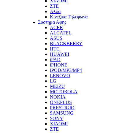
XIAOMI
ZTE
Αλλα
Κινεζικα Τηλεφωνα
Συστημα Αφης
ACER
ALCATEL
ASUS
BLACKBERRY
HTC
HUAWEI
iPAD
iPHONE
IPOD/MP3/MP4
LENOVO
LG
MEIZU
MOTOROLA
NOKIA
ONEPLUS
PRESTIGIO
SAMSUNG
SONY
XIAOMI
ZTE