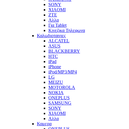
SONY
XIAOMI
ZTE
Αλλα
Για Tablet
Κινεζικα Τηλεφωνα
Καλωδιοταινιες
ALCATEL
ASUS
BLACKBERRY
HTC
iPad
iPhone
iPod/MP3/MP4
LG
MEIZU
MOTOROLA
NOKIA
ONEPLUS
SAMSUNG
SONY
XIAOMI
Αλλα
Καμερα
ONEPLUS