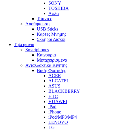
SONY
TOSHIBA
Αλλα
Τσαντες
Αποθηκευση
USB Sticks
Καρτες Μνημης
Σκληροι Δισκοι
Τηλεφωνια
Smartphones
Καινουρια
Μεταχειρισμενα
Ανταλλακτικα Κινητης
Βαση Φορτισης
ACER
ALCATEL
ASUS
BLACKBERRY
HTC
HUAWEI
iPad
iPhone
iPod/MP3/MP4
LENOVO
LG