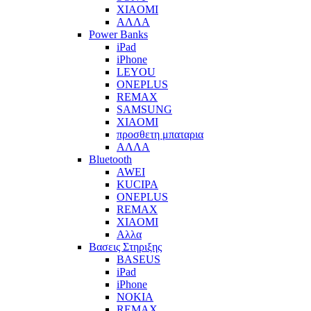
XIAOMI
ΑΛΛΑ
Power Banks
iPad
iPhone
LEYOU
ONEPLUS
REMAX
SAMSUNG
XIAOMI
προσθετη μπαταρια
ΑΛΛΑ
Bluetooth
AWEI
KUCIPA
ONEPLUS
REMAX
XIAOMI
Αλλα
Βασεις Στηριξης
BASEUS
iPad
iPhone
NOKIA
REMAX