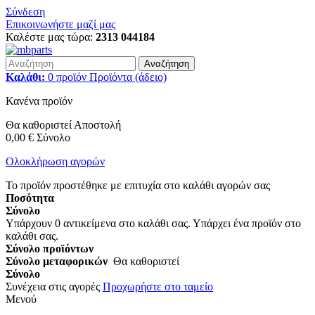
Σύνδεση
Επικοινωνήστε μαζί μας
Καλέστε μας τώρα:
2313 044184
Αναζήτηση
Καλάθι:
0
προϊόν
Προϊόντα
(άδειο)
Κανένα προϊόν
Θα καθοριστεί
Αποστολή
0,00 €
Σύνολο
Ολοκλήρωση αγορών
Το προϊόν προστέθηκε με επιτυχία στο καλάθι αγορών σας
Ποσότητα
Σύνολο
Υπάρχουν
0
αντικείμενα στο καλάθι σας.
Υπάρχει ένα προϊόν στο
καλάθι σας.
Σύνολο προϊόντων
Σύνολο μεταφορικών
Θα καθοριστεί
Σύνολο
Συνέχεια στις αγορές
Προχωρήστε στο ταμείο
Μενού