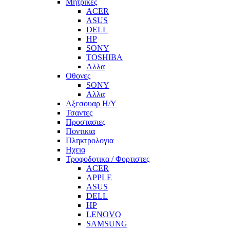
Μητρικες
ACER
ASUS
DELL
HP
SONY
TOSHIBA
Αλλα
Οθονες
SONY
Αλλα
Αξεσουαρ Η/Υ
Τσαντες
Προστασιες
Ποντικια
Πληκτρολογια
Ηχεια
Τροφοδοτικα / Φορτιστες
ACER
APPLE
ASUS
DELL
HP
LENOVO
SAMSUNG