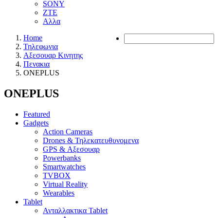
SONY
ZTE
Αλλα
Home
Τηλεφωνια
Αξεσουαρ Κινητης
Πενακια
ONEPLUS
ONEPLUS
Featured
Gadgets
Action Cameras
Drones & Τηλεκατευθυνομενα
GPS & Αξεσουαρ
Powerbanks
Smartwatches
TVBOX
Virtual Reality
Wearables
Tablet
Ανταλλακτικα Tablet