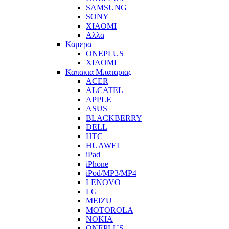
SAMSUNG
SONY
XIAOMI
Αλλα
Καμερα
ONEPLUS
XIAOMI
Καπακια Μπαταριας
ACER
ALCATEL
APPLE
ASUS
BLACKBERRY
DELL
HTC
HUAWEI
iPad
iPhone
iPod/MP3/MP4
LENOVO
LG
MEIZU
MOTOROLA
NOKIA
ONEPLUS