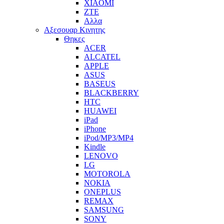
XIAOMI
ZTE
Αλλα
Αξεσουαρ Κινητης
Θηκες
ACER
ALCATEL
APPLE
ASUS
BASEUS
BLACKBERRY
HTC
HUAWEI
iPad
iPhone
iPod/MP3/MP4
Kindle
LENOVO
LG
MOTOROLA
NOKIA
ONEPLUS
REMAX
SAMSUNG
SONY