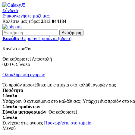
Σύνδεση
Επικοινωνήστε μαζί μας
Καλέστε μας τώρα:
2313 044184
Αναζήτηση
Καλάθι:
0
προϊόν
Προϊόντα
(άδειο)
Κανένα προϊόν
Θα καθοριστεί
Αποστολή
0,00 €
Σύνολο
Ολοκλήρωση αγορών
Το προϊόν προστέθηκε με επιτυχία στο καλάθι αγορών σας
Ποσότητα
Σύνολο
Υπάρχουν
0
αντικείμενα στο καλάθι σας.
Υπάρχει ένα προϊόν στο κα
Σύνολο προϊόντων
Σύνολο μεταφορικών
Θα καθοριστεί
Σύνολο
Συνέχεια στις αγορές
Προχωρήστε στο ταμείο
Μενού