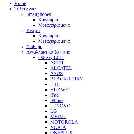
Home
Τηλεφωνια
Smartphones
Καινουρια
Μεταχειρισμενα
Κινητα
Καινουρια
Μεταχειρισμενα
Σταθερα
Ανταλλακτικα Κινητης
Οθονες LCD
ACER
ALCATEL
ASUS
BLACKBERRY
HTC
HUAWEI
iPad
iPhone
LENOVO
LG
MEIZU
MOTOROLA
NOKIA
ONEPLUS