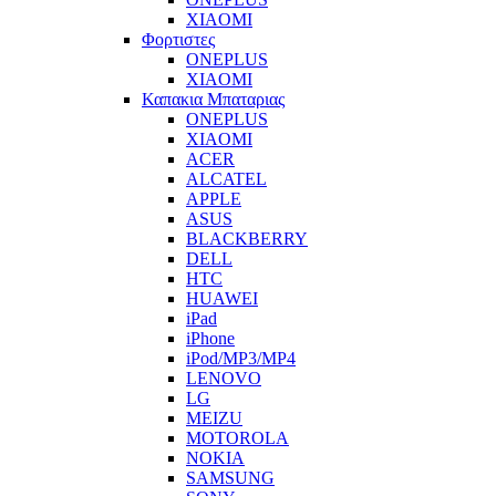
XIAOMI
Φορτιστες
ONEPLUS
XIAOMI
Καπακια Μπαταριας
ONEPLUS
XIAOMI
ACER
ALCATEL
APPLE
ASUS
BLACKBERRY
DELL
HTC
HUAWEI
iPad
iPhone
iPod/MP3/MP4
LENOVO
LG
MEIZU
MOTOROLA
NOKIA
SAMSUNG