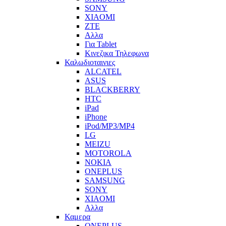
SONY
XIAOMI
ZTE
Αλλα
Για Tablet
Κινεζικα Τηλεφωνα
Καλωδιοταινιες
ALCATEL
ASUS
BLACKBERRY
HTC
iPad
iPhone
iPod/MP3/MP4
LG
MEIZU
MOTOROLA
NOKIA
ONEPLUS
SAMSUNG
SONY
XIAOMI
Αλλα
Καμερα
ONEPLUS