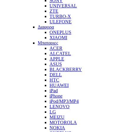
SONY
UNIVERSAL
ZTE
TURBO-X
ULEFONE
Διαφορα
ONEPLUS
XIAOMI
Μπαταριες
ACER
ALCATEL
APPLE
ASUS
BLACKBERRY
DELL
HTC
HUAWEI
iPad
iPhone
iPod/MP3/MP4
LENOVO
LG
MEIZU
MOTOROLA
NOKIA