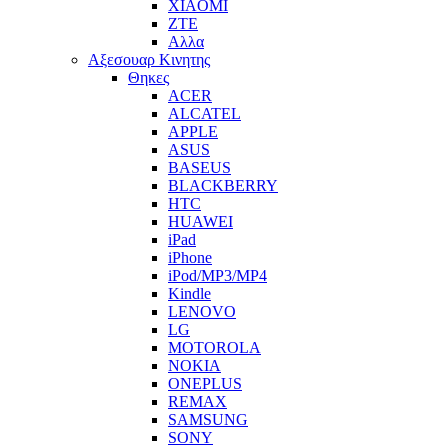
XIAOMI
ZTE
Αλλα
Αξεσουαρ Κινητης
Θηκες
ACER
ALCATEL
APPLE
ASUS
BASEUS
BLACKBERRY
HTC
HUAWEI
iPad
iPhone
iPod/MP3/MP4
Kindle
LENOVO
LG
MOTOROLA
NOKIA
ONEPLUS
REMAX
SAMSUNG
SONY