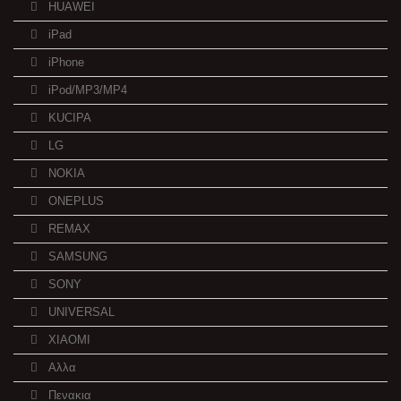
HUAWEI
iPad
iPhone
iPod/MP3/MP4
KUCIPA
LG
NOKIA
ONEPLUS
REMAX
SAMSUNG
SONY
UNIVERSAL
XIAOMI
Αλλα
Πενακια