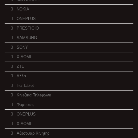
NOKIA
ONEPLUS
PRESTIGIO
SAMSUNG
SONY
XIAOMI
ZTE
Αλλα
Για Tablet
Κινεζικα Τηλεφωνα
Φορτιστες
ONEPLUS
XIAOMI
Αξεσουαρ Κινητης