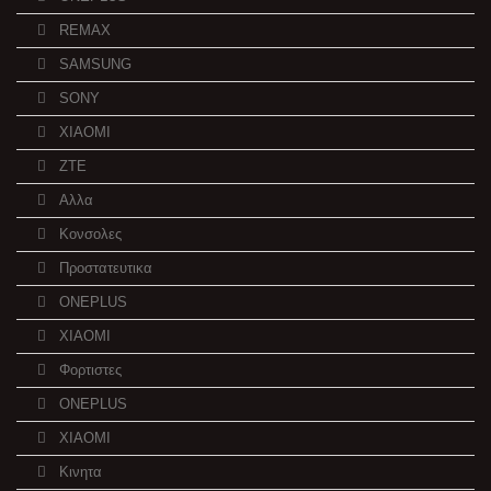
REMAX
SAMSUNG
SONY
XIAOMI
ZTE
Αλλα
Κονσολες
Προστατευτικα
ONEPLUS
XIAOMI
Φορτιστες
ONEPLUS
XIAOMI
Κινητα