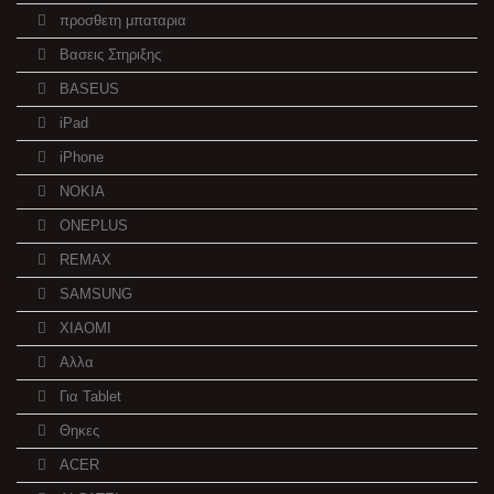
προσθετη μπαταρια
Βασεις Στηριξης
BASEUS
iPad
iPhone
NOKIA
ONEPLUS
REMAX
SAMSUNG
XIAOMI
Αλλα
Για Tablet
Θηκες
ACER