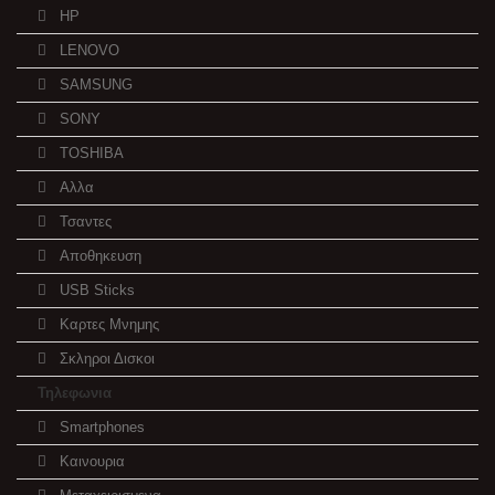
HP
LENOVO
SAMSUNG
SONY
TOSHIBA
Αλλα
Τσαντες
Αποθηκευση
USB Sticks
Καρτες Μνημης
Σκληροι Δισκοι
Τηλεφωνια
Smartphones
Καινουρια