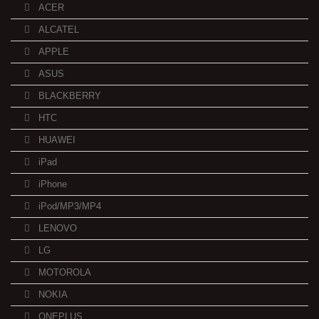
ACER
ALCATEL
APPLE
ASUS
BLACKBERRY
HTC
HUAWEI
iPad
iPhone
iPod/MP3/MP4
LENOVO
LG
MOTOROLA
NOKIA
ONEPLUS