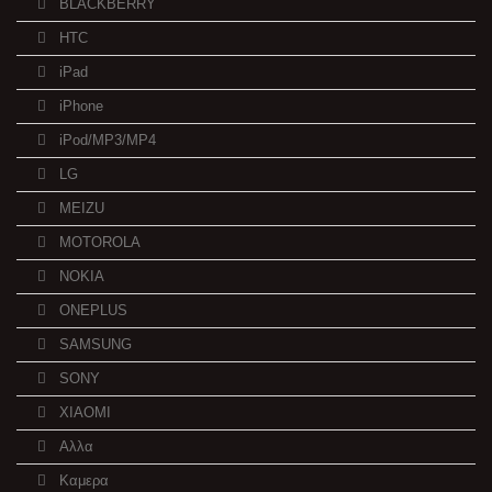
BLACKBERRY
HTC
iPad
iPhone
iPod/MP3/MP4
LG
MEIZU
MOTOROLA
NOKIA
ONEPLUS
SAMSUNG
SONY
XIAOMI
Αλλα
Καμερα