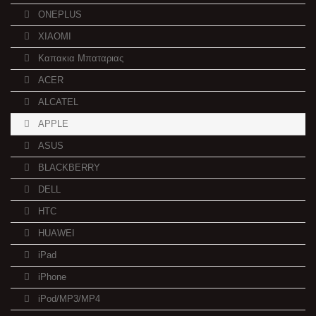
ONEPLUS
XIAOMI
Καπακια Μπαταριας
ACER
ALCATEL
APPLE
ASUS
BLACKBERRY
DELL
HTC
HUAWEI
iPad
iPhone
iPod/MP3/MP4