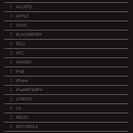
ALCATEL
APPLE
ASUS
BLACKBERRY
DELL
HTC
HUAWEI
iPad
iPhone
iPod/MP3/MP4
LENOVO
LG
MEIZU
MOTOROLA