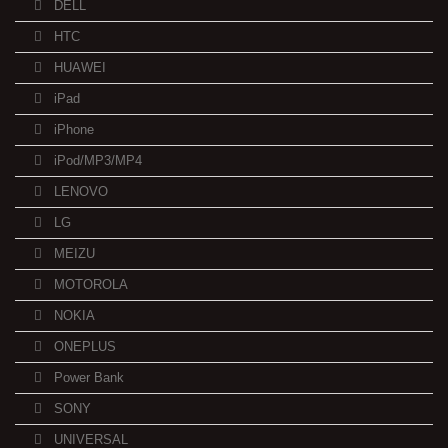
DELL
HTC
HUAWEI
iPad
iPhone
iPod/MP3/MP4
LENOVO
LG
MEIZU
MOTOROLA
NOKIA
ONEPLUS
Power Bank
SONY
UNIVERSAL