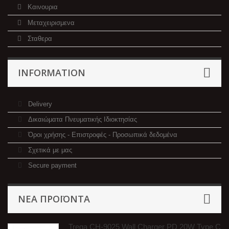
Καινουρια
Μεταχειρισμενα
Σταθερα
INFORMATION
Delivery
Δικαιώματα Πνευματικής Ιδιοκτησίας
Όροι χρήσης - Επιστροφές - Προσωπικά δεδομένα
Σχετικά με μας
Secure payment
ΝΈΑ ΠΡΟΪΌΝΤΑ
Treqa CH-9025 Wall Charger PD 20W Type C