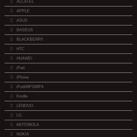
ALCATEL
APPLE
ASUS
BASEUS
BLACKBERRY
HTC
HUAWEI
iPad
iPhone
iPod/MP3/MP4
Kindle
LENOVO
LG
MOTOROLA
NOKIA