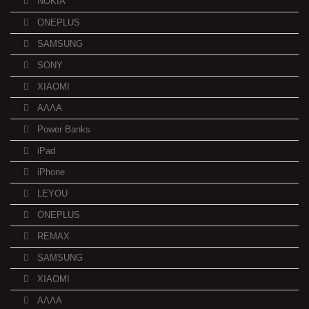
NOKIA
ONEPLUS
SAMSUNG
SONY
XIAOMI
ΑΛΛΑ
Power Banks
iPad
iPhone
LEYOU
ONEPLUS
REMAX
SAMSUNG
XIAOMI
ΑΛΛΑ