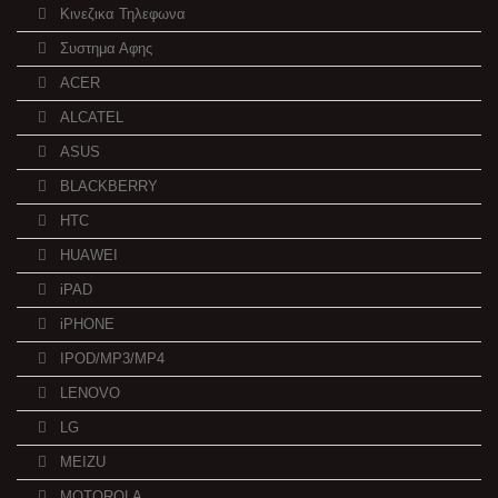
Κινεζικα Τηλεφωνα
Συστημα Αφης
ACER
ALCATEL
ASUS
BLACKBERRY
HTC
HUAWEI
iPAD
iPHONE
IPOD/MP3/MP4
LENOVO
LG
MEIZU
MOTOROLA