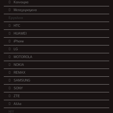
Καινουρια
Μεταχειρισμενα
Εργαλεια
HTC
HUAWEI
iPhone
LG
MOTOROLA
NOKIA
REMAX
SAMSUNG
SONY
ZTE
Αλλα
Η/Υ