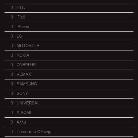
HTC
iPad
iPhone
LG
MOTOROLA
NOKIA
ONEPLUS
REMAX
SAMSUNG
SONY
UNIVERSAL
XIAOMI
Αλλα
Προστασια Οθονης