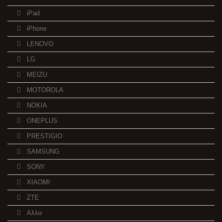
iPad
iPhone
LENOVO
LG
MEIZU
MOTOROLA
NOKIA
ONEPLUS
PRESTIGIO
SAMSUNG
SONY
XIAOMI
ZTE
Αλλα