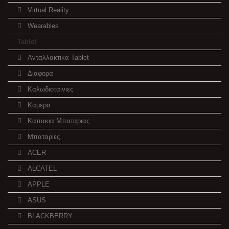
Virtual Reality
Wearables
Tablet
Ανταλλακτικα Tablet
Διαφορα
Καλωδιοταινιες
Καμερα
Καπακια Μπαταριας
Μπαταρίες
ACER
ALCATEL
APPLE
ASUS
BLACKBERRY