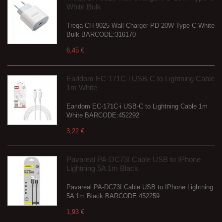
White Bulk
Treqa CH-9025 Wall Charger PD 20W Type C White
Bulk BARCODE:316170
6,45 €
Earldom EC-171C-i USB-C to Lightning Cable
1m White
Earldom EC-171C-i USB-C to Lightning Cable 1m
White BARCODE:452292
3,22 €
Pavareal PA-DC73I Cable USB to IPhone
Lightning 5A 1m Black
Pavareal PA-DC73I Cable USB to IPhone Lightning
5A 1m Black BARCODE:452259
1,93 €