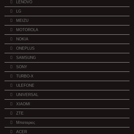
LENOVO
LG
MEIZU
MOTOROLA
NOKIA
ONEPLUS
SAMSUNG
SONY
TURBO-X
ULEFONE
UNIVERSAL
XIAOMI
ZTE
Μπαταριες
ACER