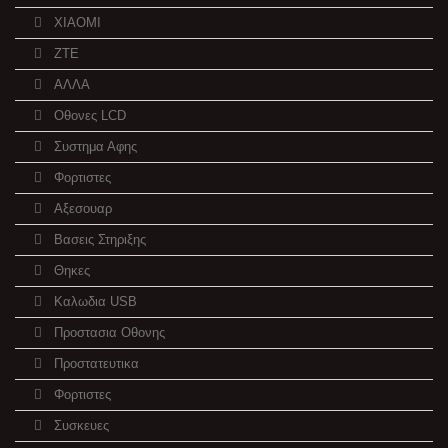
XIAOMI
ZTE
ΑΛΛΑ
Οθονες LCD
Συστημα Αφης
Φορτιστες
Αξεσουαρ
Βασεις Στηριξης
Θηκες
Καλωδια USB
Προστασια Οθονης
Προστατευτικα
Φορτιστες
Συσκευες