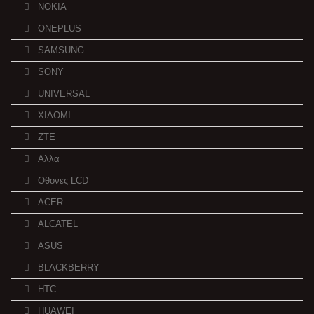
NOKIA
ONEPLUS
SAMSUNG
SONY
UNIVERSAL
XIAOMI
ZTE
Αλλα
Οθονες LCD
ACER
ALCATEL
ASUS
BLACKBERRY
HTC
HUAWEI