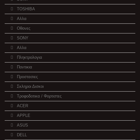
TOSHIBA
Αλλα
Οθονες
SONY
Αλλα
Πληκτρολογια
Ποντικια
Προστασιες
Σκληροι Δισκοι
Τροφοδοτικα / Φορτιστες
ACER
APPLE
ASUS
DELL