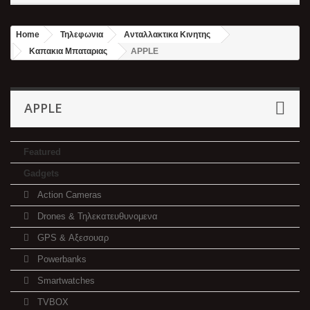
Home
Τηλεφωνια
Ανταλλακτικα Κινητης
Καπακια Μπαταριας
APPLE
APPLE
Featured
Gadgets
Action Cameras
Drones & Τηλεκατευθυνομενα
GPS & Αξεσουαρ
Powerbanks
Smartwatches
TVBOX