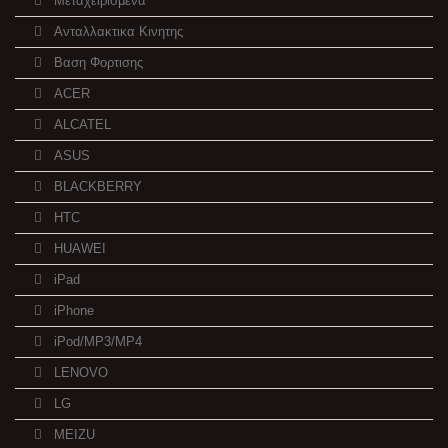
Μεταχειρισμενα
Ανταλλακτικα Κινητης
Βαση Φορτισης
ACER
ALCATEL
ASUS
BLACKBERRY
HTC
HUAWEI
iPad
iPhone
iPod/MP3/MP4
LENOVO
LG
MEIZU