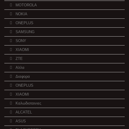
MOTOROLA
NOKIA
ONEPLUS
SAMSUNG
SONY
XIAOMI
ZTE
Αλλα
Διαφορα
ONEPLUS
XIAOMI
Καλωδιοταινιες
ALCATEL
ASUS