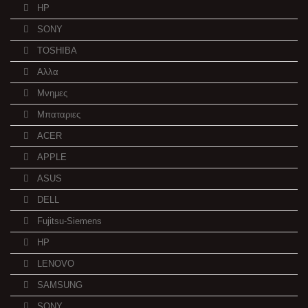
HP
SONY
TOSHIBA
Αλλα
Μνημες
Μπαταριες
ACER
APPLE
ASUS
DELL
Fujitsu-Siemens
HP
LENOVO
SAMSUNG
SONY