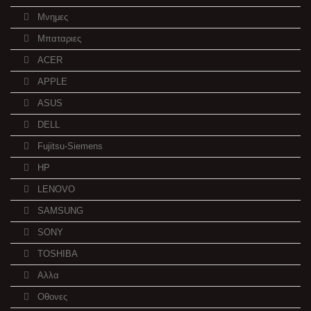
Μνημες
Μπαταριες
ACER
APPLE
ASUS
DELL
Fujitsu-Siemens
HP
LENOVO
SAMSUNG
SONY
TOSHIBA
Αλλα
Οθονες