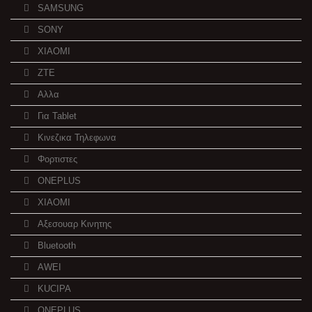
SAMSUNG
SONY
XIAOMI
ZTE
Αλλα
Για Tablet
Κινεζικα Τηλεφωνα
Φορτιστες
ONEPLUS
XIAOMI
Αξεσουαρ Κινητης
Bluetooth
AWEI
KUCIPA
ONEPLUS