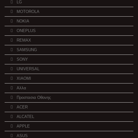
LG
MOTOROLA
NOKIA
ONEPLUS
REMAX
SAMSUNG
SONY
UNIVERSAL
XIAOMI
Αλλα
Προστασια Οθονης
ACER
ALCATEL
APPLE
ASUS