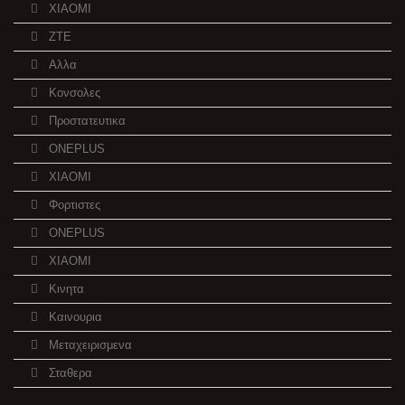
XIAOMI
ZTE
Αλλα
Κονσολες
Προστατευτικα
ONEPLUS
XIAOMI
Φορτιστες
ONEPLUS
XIAOMI
Κινητα
Καινουρια
Μεταχειρισμενα
Σταθερα