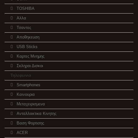
TOSHIBA
Αλλα
Τσαντες
Αποθηκευση
USB Sticks
Καρτες Μνημης
Σκληροι Δισκοι
Τηλεφωνια
Smartphones
Καινουρια
Μεταχειρισμενα
Ανταλλακτικα Κινητης
Βαση Φορτισης
ACER