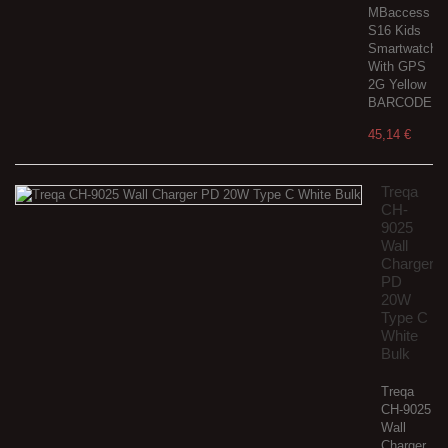
MBaccess
S16 Kids
Smartwatch
With GPS
2G Yellow
BARCODE:11
45,14 €
Treqa
CH-
9025
Wall
Charger
PD
20W
Type C
White
Bulk
Treqa
CH-9025
Wall
Charger