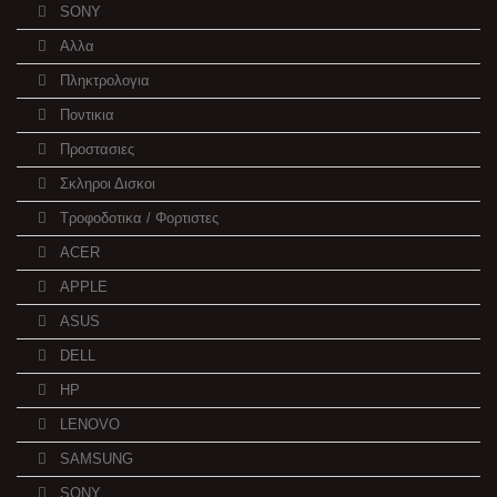
SONY
Αλλα
Πληκτρολογια
Ποντικια
Προστασιες
Σκληροι Δισκοι
Τροφοδοτικα / Φορτιστες
ACER
APPLE
ASUS
DELL
HP
LENOVO
SAMSUNG
SONY