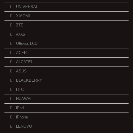
UNIVERSAL
XIAOMI
ZTE
Αλλα
Οθονες LCD
ACER
ALCATEL
ASUS
BLACKBERRY
HTC
HUAWEI
iPad
iPhone
LENOVO