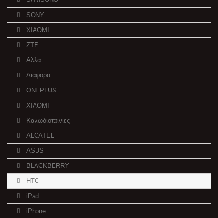
SONY
XIAOMI
ZTE
Αλλα
Διαφορα
ONEPLUS
XIAOMI
Καλωδιοταινιες
ALCATEL
ASUS
BLACKBERRY
HTC
iPad
iPhone