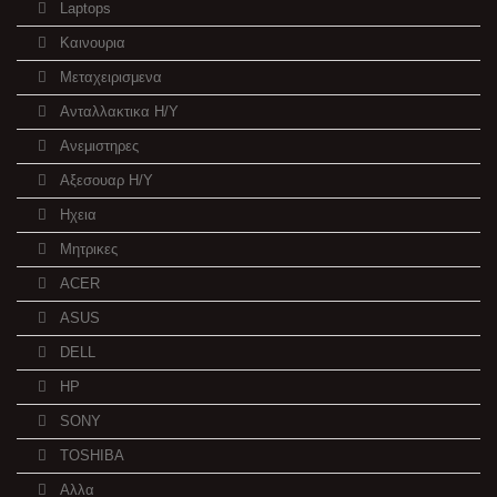
Laptops
Καινουρια
Μεταχειρισμενα
Ανταλλακτικα H/Y
Ανεμιστηρες
Αξεσουαρ Η/Υ
Ηχεια
Μητρικες
ACER
ASUS
DELL
HP
SONY
TOSHIBA
Αλλα