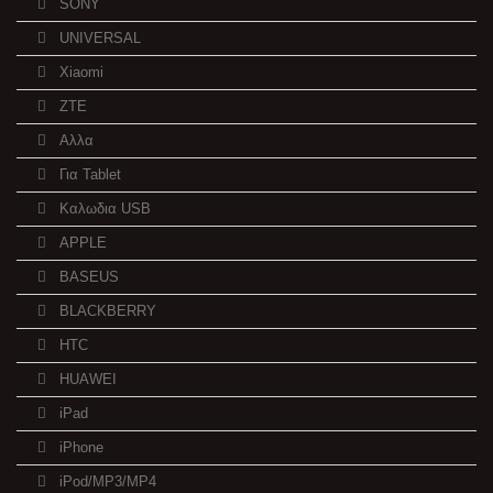
SONY
UNIVERSAL
Xiaomi
ZTE
Αλλα
Για Tablet
Καλωδια USB
APPLE
BASEUS
BLACKBERRY
HTC
HUAWEI
iPad
iPhone
iPod/MP3/MP4