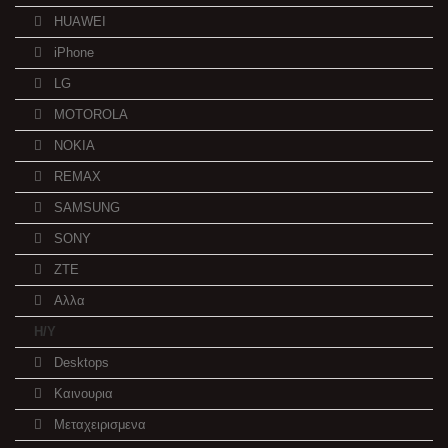
HUAWEI
iPhone
LG
MOTOROLA
NOKIA
REMAX
SAMSUNG
SONY
ZTE
Αλλα
Η/Υ
Desktops
Καινουρια
Μεταχειρισμενα