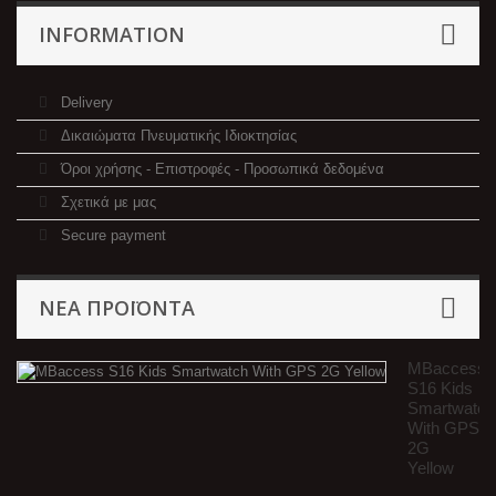
INFORMATION
Delivery
Δικαιώματα Πνευματικής Ιδιοκτησίας
Όροι χρήσης - Επιστροφές - Προσωπικά δεδομένα
Σχετικά με μας
Secure payment
ΝΈΑ ΠΡΟΪΌΝΤΑ
MBaccess
S16 Kids
Smartwatch
With GPS
2G
Yellow