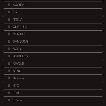
KUCIPA
LG
NOKIA
ONEPLUS
REMAX
SAMSUNG
SONY
UNIVERSAL
XIAOMI
Αλλα
Πενακια
HTC
iPad
iPhone