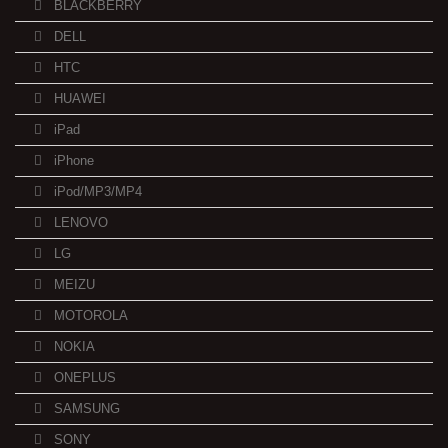
BLACKBERRY
DELL
HTC
HUAWEI
iPad
iPhone
iPod/MP3/MP4
LENOVO
LG
MEIZU
MOTOROLA
NOKIA
ONEPLUS
SAMSUNG
SONY