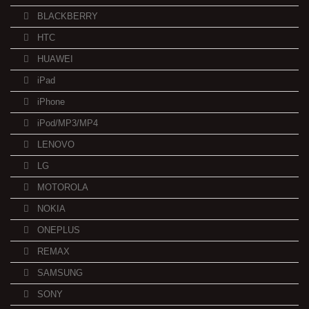
BLACKBERRY
HTC
HUAWEI
iPad
iPhone
iPod/MP3/MP4
LENOVO
LG
MOTOROLA
NOKIA
ONEPLUS
REMAX
SAMSUNG
SONY