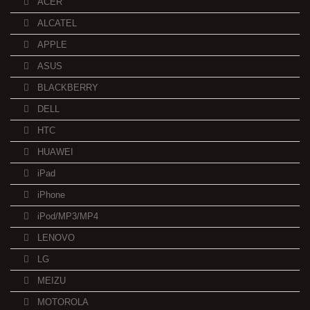
ACER
ALCATEL
APPLE
ASUS
BLACKBERRY
DELL
HTC
HUAWEI
iPad
iPhone
iPod/MP3/MP4
LENOVO
LG
MEIZU
MOTOROLA