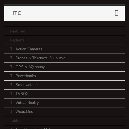
HTC
Featured
Gadgets
Action Cameras
Drones & Τηλεκατευθυνομενα
GPS & Αξεσουαρ
Powerbanks
Smartwatches
TVBOX
Virtual Reality
Wearables
Tablet