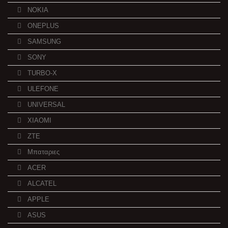
NOKIA
ONEPLUS
SAMSUNG
SONY
TURBO-X
ULEFONE
UNIVERSAL
XIAOMI
ZTE
Μπαταριες
ACER
ALCATEL
APPLE
ASUS