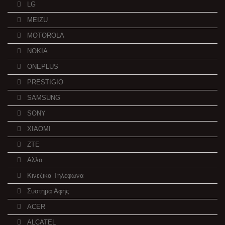
LG
MEIZU
MOTOROLA
NOKIA
ONEPLUS
PRESTIGIO
SAMSUNG
SONY
XIAOMI
ZTE
Αλλα
Κινεζικα Τηλεφωνα
Συστημα Αφης
ACER
ALCATEL