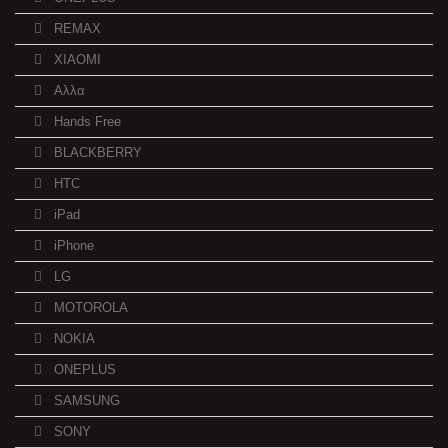
REMAX
XIAOMI
Αλλα
Hands Free
BLACKBERRY
HTC
iPad
iPhone
LG
MOTOROLA
NOKIA
ONEPLUS
SAMSUNG
SONY