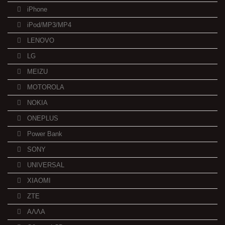
iPhone
iPod/MP3/MP4
LENOVO
LG
MEIZU
MOTOROLA
NOKIA
ONEPLUS
Power Bank
SONY
UNIVERSAL
XIAOMI
ZTE
ΑΛΛΑ