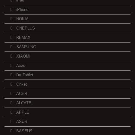
iPad
iPhone
NOKIA
ONEPLUS
REMAX
SAMSUNG
XIAOMI
Αλλα
Για Tablet
Θηκες
ACER
ALCATEL
APPLE
ASUS
BASEUS