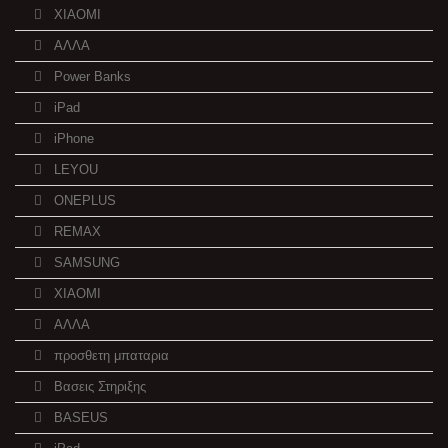
XIAOMI
ΑΛΛΑ
Power Banks
iPad
iPhone
LEYOU
ONEPLUS
REMAX
SAMSUNG
XIAOMI
ΑΛΛΑ
προσθετη μπαταρια
Βασεις Στηριξης
BASEUS