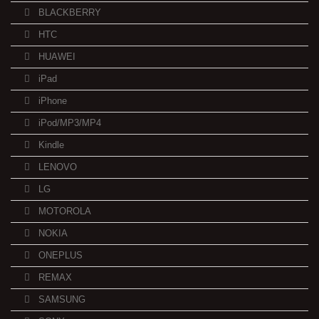
BLACKBERRY
HTC
HUAWEI
iPad
iPhone
iPod/MP3/MP4
Kindle
LENOVO
LG
MOTOROLA
NOKIA
ONEPLUS
REMAX
SAMSUNG