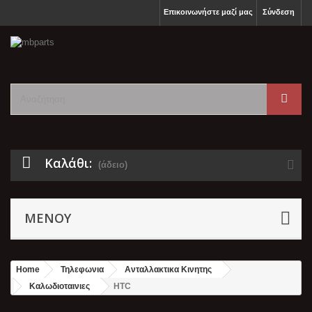
Επικοινωνήστε μαζί μας
Σύνδεση
Καλάθι:
(άδειο)
ΜΕΝΟΎ
Home
Τηλεφωνια
Ανταλλακτικα Κινητης
Καλωδιοταινιες
HTC