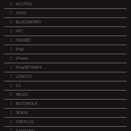
ALCATEL
ASUS
BLACKBERRY
HTC
HUAWEI
iPad
iPhone
iPod/MP3/MP4
LENOVO
LG
MEIZU
MOTOROLA
NOKIA
ONEPLUS
SAMSUNG