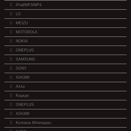
iPod/MP3/MP4
LG
MEIZU
MOTOROLA
NOKIA
ONEPLUS
SAMSUNG
SONY
XIAOMI
Αλλα
Καμερα
ONEPLUS
XIAOMI
Καπακια Μπαταριας