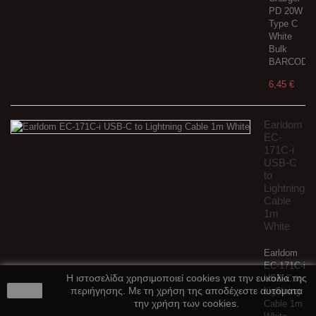
PD 20W
Type C
White
Bulk
BARCODE:
6,45 €
Earldom
EC-
171C-i
USB-C
to
Lightning
Cable
1m
White
Earldom
EC-171C-i
Η ιστοσελίδα χρησιμοποιεί cookies για την ευκολία της
USB-C to
close
περιήγησης. Με τη χρήση της αποδέχεστε αυτόματα
Lightning
την χρήση των cookies.
Cable 1m