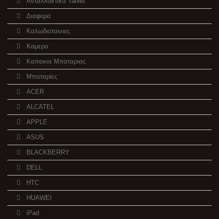
Ανταλλακτικα Tablet
Διαφορα
Καλωδιοταινιες
Καμερα
Καπακια Μπαταριας
Μπαταρίες
ACER
ALCATEL
APPLE
ASUS
BLACKBERRY
DELL
HTC
HUAWEI
iPad