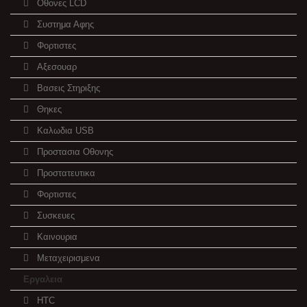
Οθονες LCD
Συστημα Αφης
Φορτιστες
Αξεσουαρ
Βασεις Στηριξης
Θηκες
Καλωδια USB
Προστασια Οθονης
Προστατευτικα
Φορτιστες
Συσκευες
Καινουρια
Μεταχειρισμενα
Εργαλεια
HTC