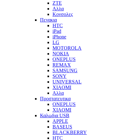
ZTE
Αλλα
Κονσολες
Πενακια
HTC
iPad
iPhone
LG
MOTOROLA
NOKIA
ONEPLUS
REMAX
SAMSUNG
SONY
UNIVERSAL
XIAOMI
Αλλα
Προστατευτικα
ONEPLUS
XIAOMI
Καλωδια USB
APPLE
BASEUS
BLACKBERRY
HTC