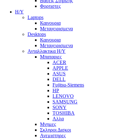
Βασεις Στηριξης
Φορτιστες
Η/Υ
Laptops
Καινουρια
Μεταχειρισμενα
Desktops
Καινουρια
Μεταχειρισμενα
Ανταλλακτικα H/Y
Μπαταριες
ACER
APPLE
ASUS
DELL
Fujitsu-Siemens
HP
LENOVO
SAMSUNG
SONY
TOSHIBA
Αλλα
Μνημες
Σκληροι Δισκοι
Ανεμιστηρες