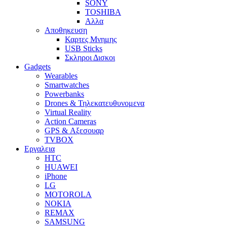
SONY
TOSHIBA
Αλλα
Αποθηκευση
Καρτες Μνημης
USB Sticks
Σκληροι Δισκοι
Gadgets
Wearables
Smartwatches
Powerbanks
Drones & Τηλεκατευθυνομενα
Virtual Reality
Action Cameras
GPS & Αξεσουαρ
TVBOX
Εργαλεια
HTC
HUAWEI
iPhone
LG
MOTOROLA
NOKIA
REMAX
SAMSUNG