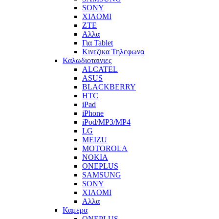
SONY
XIAOMI
ZTE
Αλλα
Για Tablet
Κινεζικα Τηλεφωνα
Καλωδιοταινιες
ALCATEL
ASUS
BLACKBERRY
HTC
iPad
iPhone
iPod/MP3/MP4
LG
MEIZU
MOTOROLA
NOKIA
ONEPLUS
SAMSUNG
SONY
XIAOMI
Αλλα
Καμερα
ONEPLUS