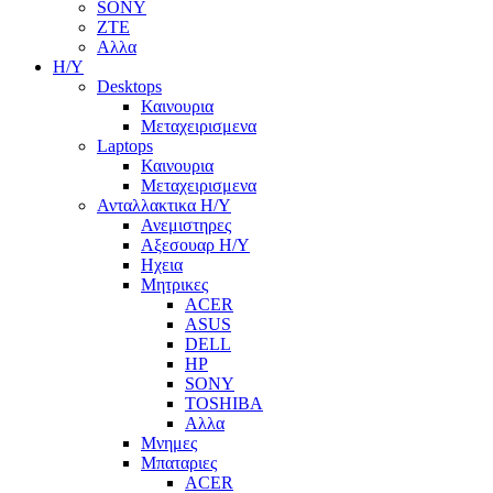
SONY
ZTE
Αλλα
Η/Υ
Desktops
Καινουρια
Μεταχειρισμενα
Laptops
Καινουρια
Μεταχειρισμενα
Ανταλλακτικα H/Y
Ανεμιστηρες
Αξεσουαρ Η/Υ
Ηχεια
Μητρικες
ACER
ASUS
DELL
HP
SONY
TOSHIBA
Αλλα
Μνημες
Μπαταριες
ACER