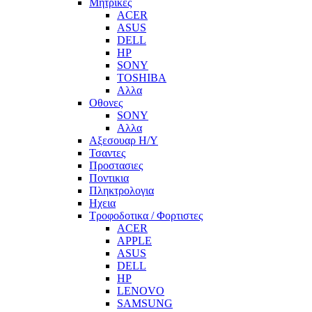
Μητρικες
ACER
ASUS
DELL
HP
SONY
TOSHIBA
Αλλα
Οθονες
SONY
Αλλα
Αξεσουαρ Η/Υ
Τσαντες
Προστασιες
Ποντικια
Πληκτρολογια
Ηχεια
Τροφοδοτικα / Φορτιστες
ACER
APPLE
ASUS
DELL
HP
LENOVO
SAMSUNG