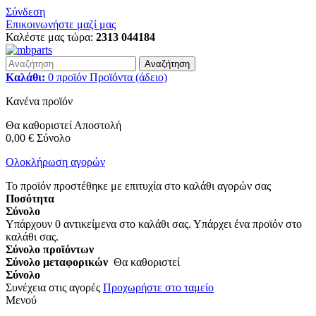
Σύνδεση
Επικοινωνήστε μαζί μας
Καλέστε μας τώρα:
2313 044184
Αναζήτηση
Καλάθι:
0
προϊόν
Προϊόντα
(άδειο)
Κανένα προϊόν
Θα καθοριστεί
Αποστολή
0,00 €
Σύνολο
Ολοκλήρωση αγορών
Το προϊόν προστέθηκε με επιτυχία στο καλάθι αγορών σας
Ποσότητα
Σύνολο
Υπάρχουν
0
αντικείμενα στο καλάθι σας.
Υπάρχει ένα προϊόν στο
καλάθι σας.
Σύνολο προϊόντων
Σύνολο μεταφορικών
Θα καθοριστεί
Σύνολο
Συνέχεια στις αγορές
Προχωρήστε στο ταμείο
Μενού