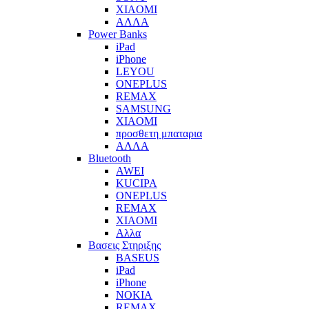
XIAOMI
ΑΛΛΑ
Power Banks
iPad
iPhone
LEYOU
ONEPLUS
REMAX
SAMSUNG
XIAOMI
προσθετη μπαταρια
ΑΛΛΑ
Bluetooth
AWEI
KUCIPA
ONEPLUS
REMAX
XIAOMI
Αλλα
Βασεις Στηριξης
BASEUS
iPad
iPhone
NOKIA
REMAX