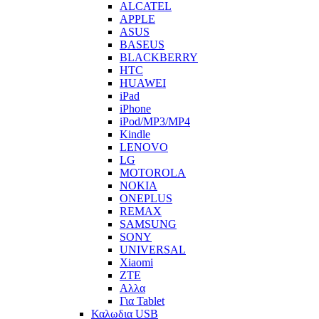
ALCATEL
APPLE
ASUS
BASEUS
BLACKBERRY
HTC
HUAWEI
iPad
iPhone
iPod/MP3/MP4
Kindle
LENOVO
LG
MOTOROLA
NOKIA
ONEPLUS
REMAX
SAMSUNG
SONY
UNIVERSAL
Xiaomi
ZTE
Αλλα
Για Tablet
Καλωδια USB