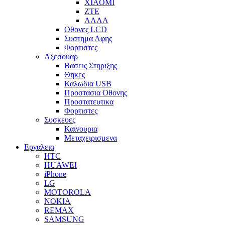
XIAOMI
ZTE
ΑΛΛΑ
Οθονες LCD
Συστημα Αφης
Φορτιστες
Αξεσουαρ
Βασεις Στηριξης
Θηκες
Καλωδια USB
Προστασια Οθονης
Προστατευτικα
Φορτιστες
Συσκευες
Καινουρια
Μεταχειρισμενα
Εργαλεια
HTC
HUAWEI
iPhone
LG
MOTOROLA
NOKIA
REMAX
SAMSUNG