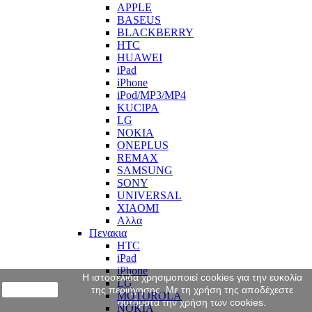
APPLE
BASEUS
BLACKBERRY
HTC
HUAWEI
iPad
iPhone
iPod/MP3/MP4
KUCIPA
LG
NOKIA
ONEPLUS
REMAX
SAMSUNG
SONY
UNIVERSAL
XIAOMI
Αλλα
Πενακια
HTC
iPad
iPhone
Η ιστοσελίδα χρησιμοποιεί cookies για την ευκολία
LG
close
της περιήγησης. Με τη χρήση της αποδέχεστε
MOTOROLA
αυτόματα την χρήση των cookies.
NOKIA