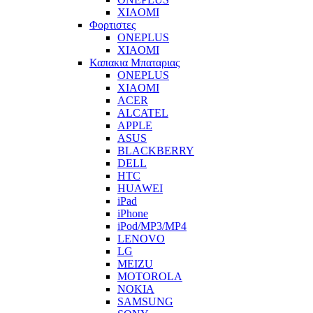
XIAOMI
Φορτιστες
ONEPLUS
XIAOMI
Καπακια Μπαταριας
ONEPLUS
XIAOMI
ACER
ALCATEL
APPLE
ASUS
BLACKBERRY
DELL
HTC
HUAWEI
iPad
iPhone
iPod/MP3/MP4
LENOVO
LG
MEIZU
MOTOROLA
NOKIA
SAMSUNG