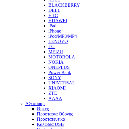
BLACKBERRY
DELL
HTC
HUAWEI
iPad
iPhone
iPod/MP3/MP4
LENOVO
LG
MEIZU
MOTOROLA
NOKIA
ONEPLUS
Power Bank
SONY
UNIVERSAL
XIAOMI
ZTE
ΑΛΛΑ
Αξεσουαρ
Θηκες
Προστασια Οθονης
Προστατευτικα
Καλωδια USB