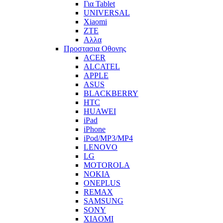
Για Tablet
UNIVERSAL
Xiaomi
ZTE
Αλλα
Προστασια Οθονης
ACER
ALCATEL
APPLE
ASUS
BLACKBERRY
HTC
HUAWEI
iPad
iPhone
iPod/MP3/MP4
LENOVO
LG
MOTOROLA
NOKIA
ONEPLUS
REMAX
SAMSUNG
SONY
XIAOMI