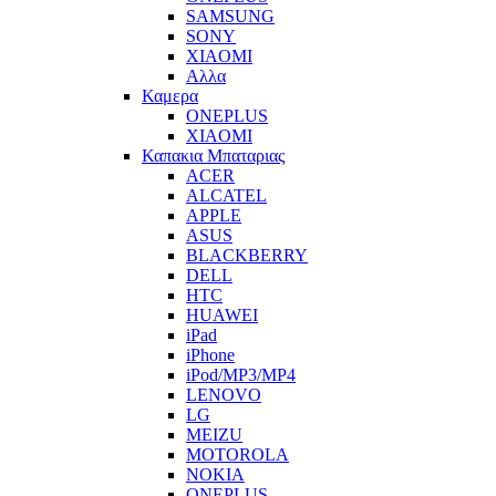
SAMSUNG
SONY
XIAOMI
Αλλα
Καμερα
ONEPLUS
XIAOMI
Καπακια Μπαταριας
ACER
ALCATEL
APPLE
ASUS
BLACKBERRY
DELL
HTC
HUAWEI
iPad
iPhone
iPod/MP3/MP4
LENOVO
LG
MEIZU
MOTOROLA
NOKIA
ONEPLUS