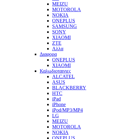
MEIZU
MOTOROLA
NOKIA
ONEPLUS
SAMSUNG
SONY
XIAOMI
ZTE
Αλλα
Διαφορα
ONEPLUS
XIAOMI
Καλωδιοταινιες
ALCATEL
ASUS
BLACKBERRY
HTC
iPad
iPhone
iPod/MP3/MP4
LG
MEIZU
MOTOROLA
NOKIA
ONEPLUS