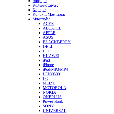
Διαφορα
Καλωδιοταινιες
Καμερα
Καπακια Μπαταριας
Μπαταρίες
ACER
ALCATEL
APPLE
ASUS
BLACKBERRY
DELL
HTC
HUAWEI
iPad
iPhone
iPod/MP3/MP4
LENOVO
LG
MEIZU
MOTOROLA
NOKIA
ONEPLUS
Power Bank
SONY
UNIVERSAL