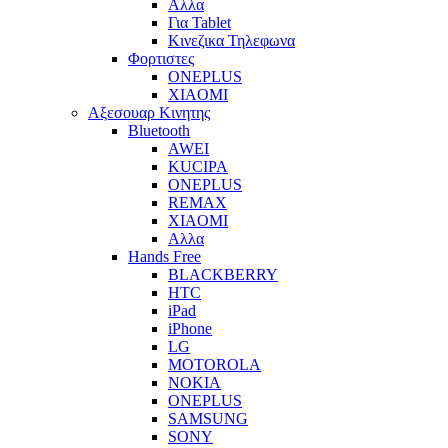
Αλλα
Για Tablet
Κινεζικα Τηλεφωνα
Φορτιστες
ONEPLUS
XIAOMI
Αξεσουαρ Κινητης
Bluetooth
AWEI
KUCIPA
ONEPLUS
REMAX
XIAOMI
Αλλα
Hands Free
BLACKBERRY
HTC
iPad
iPhone
LG
MOTOROLA
NOKIA
ONEPLUS
SAMSUNG
SONY