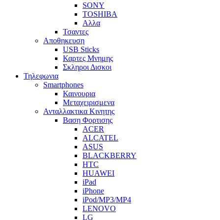
SONY
TOSHIBA
Αλλα
Τσαντες
Αποθηκευση
USB Sticks
Καρτες Μνημης
Σκληροι Δισκοι
Τηλεφωνια
Smartphones
Καινουρια
Μεταχειρισμενα
Ανταλλακτικα Κινητης
Βαση Φορτισης
ACER
ALCATEL
ASUS
BLACKBERRY
HTC
HUAWEI
iPad
iPhone
iPod/MP3/MP4
LENOVO
LG