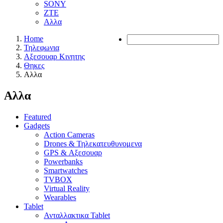
SONY
ZTE
Αλλα
Home
Τηλεφωνια
Αξεσουαρ Κινητης
Θηκες
Αλλα
Αλλα
Featured
Gadgets
Action Cameras
Drones & Τηλεκατευθυνομενα
GPS & Αξεσουαρ
Powerbanks
Smartwatches
TVBOX
Virtual Reality
Wearables
Tablet
Ανταλλακτικα Tablet