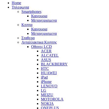
Home
Τηλεφωνια
Smartphones
Καινουρια
Μεταχειρισμενα
Κινητα
Καινουρια
Μεταχειρισμενα
Σταθερα
Ανταλλακτικα Κινητης
Οθονες LCD
ACER
ALCATEL
ASUS
BLACKBERRY
HTC
HUAWEI
iPad
iPhone
LENOVO
LG
MEIZU
MOTOROLA
NOKIA
ONEPLUS