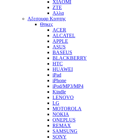
XIAOMI
ZTE
Αλλα
Αξεσουαρ Κινητης
Θηκες
ACER
ALCATEL
APPLE
ASUS
BASEUS
BLACKBERRY
HTC
HUAWEI
iPad
iPhone
iPod/MP3/MP4
Kindle
LENOVO
LG
MOTOROLA
NOKIA
ONEPLUS
REMAX
SAMSUNG
SONY