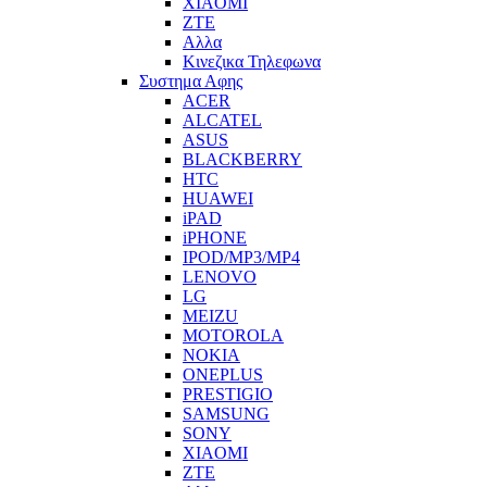
XIAOMI
ZTE
Αλλα
Κινεζικα Τηλεφωνα
Συστημα Αφης
ACER
ALCATEL
ASUS
BLACKBERRY
HTC
HUAWEI
iPAD
iPHONE
IPOD/MP3/MP4
LENOVO
LG
MEIZU
MOTOROLA
NOKIA
ONEPLUS
PRESTIGIO
SAMSUNG
SONY
XIAOMI
ZTE