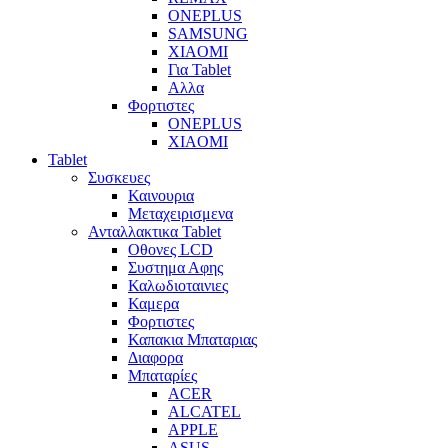
ONEPLUS
SAMSUNG
XIAOMI
Για Tablet
Αλλα
Φορτιστες
ONEPLUS
XIAOMI
Tablet
Συσκευες
Καινουρια
Μεταχειρισμενα
Ανταλλακτικα Tablet
Οθονες LCD
Συστημα Αφης
Καλωδιοταινιες
Καμερα
Φορτιστες
Καπακια Μπαταριας
Διαφορα
Μπαταρίες
ACER
ALCATEL
APPLE
ASUS