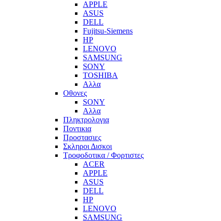
APPLE
ASUS
DELL
Fujitsu-Siemens
HP
LENOVO
SAMSUNG
SONY
TOSHIBA
Αλλα
Οθονες
SONY
Αλλα
Πληκτρολογια
Ποντικια
Προστασιες
Σκληροι Δισκοι
Τροφοδοτικα / Φορτιστες
ACER
APPLE
ASUS
DELL
HP
LENOVO
SAMSUNG