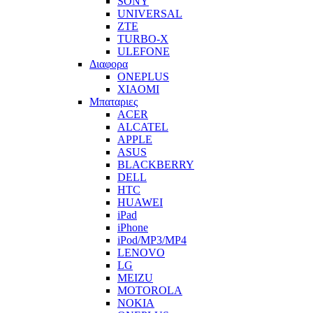
SONY
UNIVERSAL
ZTE
TURBO-X
ULEFONE
Διαφορα
ONEPLUS
XIAOMI
Μπαταριες
ACER
ALCATEL
APPLE
ASUS
BLACKBERRY
DELL
HTC
HUAWEI
iPad
iPhone
iPod/MP3/MP4
LENOVO
LG
MEIZU
MOTOROLA
NOKIA