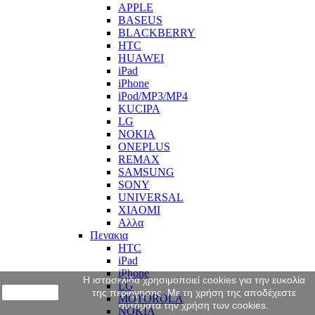
APPLE
BASEUS
BLACKBERRY
HTC
HUAWEI
iPad
iPhone
iPod/MP3/MP4
KUCIPA
LG
NOKIA
ONEPLUS
REMAX
SAMSUNG
SONY
UNIVERSAL
XIAOMI
Αλλα
Πενακια
HTC
iPad
iPhone
Η ιστοσελίδα χρησιμοποιεί cookies για την ευκολία
LG
close
της περιήγησης. Με τη χρήση της αποδέχεστε
MOTOROLA
αυτόματα την χρήση των cookies.
NOKIA