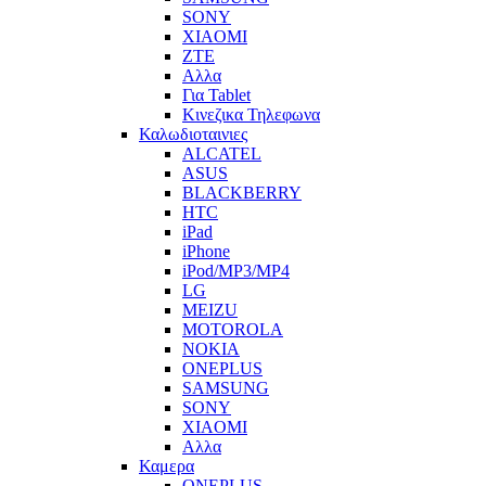
SONY
XIAOMI
ZTE
Αλλα
Για Tablet
Κινεζικα Τηλεφωνα
Καλωδιοταινιες
ALCATEL
ASUS
BLACKBERRY
HTC
iPad
iPhone
iPod/MP3/MP4
LG
MEIZU
MOTOROLA
NOKIA
ONEPLUS
SAMSUNG
SONY
XIAOMI
Αλλα
Καμερα
ONEPLUS