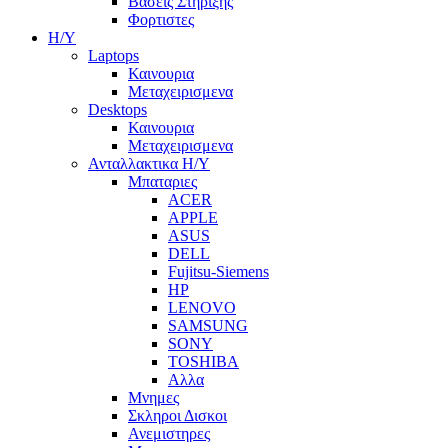
Βασεις Στηριξης
Φορτιστες
Η/Υ
Laptops
Καινουρια
Μεταχειρισμενα
Desktops
Καινουρια
Μεταχειρισμενα
Ανταλλακτικα H/Y
Μπαταριες
ACER
APPLE
ASUS
DELL
Fujitsu-Siemens
HP
LENOVO
SAMSUNG
SONY
TOSHIBA
Αλλα
Μνημες
Σκληροι Δισκοι
Ανεμιστηρες