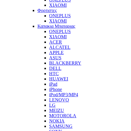
XIAOMI
Φορτιστες
ONEPLUS
XIAOMI
Καπακια Μπαταριας
ONEPLUS
XIAOMI
ACER
ALCATEL
APPLE
ASUS
BLACKBERRY
DELL
HTC
HUAWEI
iPad
iPhone
iPod/MP3/MP4
LENOVO
LG
MEIZU
MOTOROLA
NOKIA
SAMSUNG