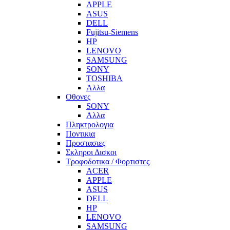
APPLE
ASUS
DELL
Fujitsu-Siemens
HP
LENOVO
SAMSUNG
SONY
TOSHIBA
Αλλα
Οθονες
SONY
Αλλα
Πληκτρολογια
Ποντικια
Προστασιες
Σκληροι Δισκοι
Τροφοδοτικα / Φορτιστες
ACER
APPLE
ASUS
DELL
HP
LENOVO
SAMSUNG