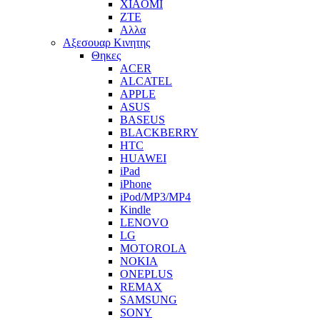
XIAOMI
ZTE
Αλλα
Αξεσουαρ Κινητης
Θηκες
ACER
ALCATEL
APPLE
ASUS
BASEUS
BLACKBERRY
HTC
HUAWEI
iPad
iPhone
iPod/MP3/MP4
Kindle
LENOVO
LG
MOTOROLA
NOKIA
ONEPLUS
REMAX
SAMSUNG
SONY