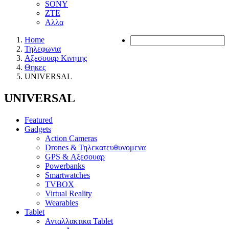
SONY
ZTE
Αλλα
Home
Τηλεφωνια
Αξεσουαρ Κινητης
Θηκες
UNIVERSAL
UNIVERSAL
Featured
Gadgets
Action Cameras
Drones & Τηλεκατευθυνομενα
GPS & Αξεσουαρ
Powerbanks
Smartwatches
TVBOX
Virtual Reality
Wearables
Tablet
Ανταλλακτικα Tablet