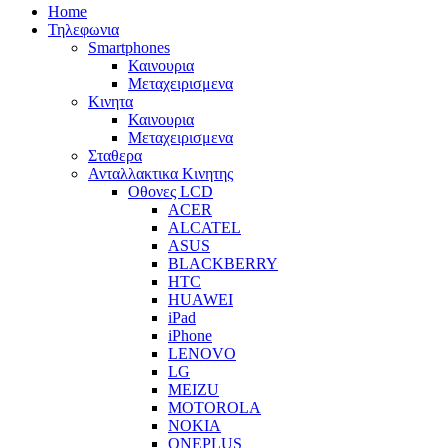
Home
Τηλεφωνια
Smartphones
Καινουρια
Μεταχειρισμενα
Κινητα
Καινουρια
Μεταχειρισμενα
Σταθερα
Ανταλλακτικα Κινητης
Οθονες LCD
ACER
ALCATEL
ASUS
BLACKBERRY
HTC
HUAWEI
iPad
iPhone
LENOVO
LG
MEIZU
MOTOROLA
NOKIA
ONEPLUS