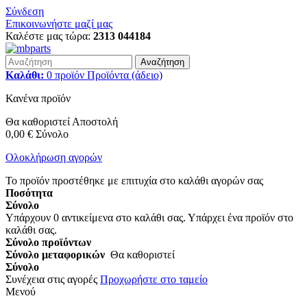
Σύνδεση
Επικοινωνήστε μαζί μας
Καλέστε μας τώρα:
2313 044184
Αναζήτηση
Καλάθι:
0
προϊόν
Προϊόντα
(άδειο)
Κανένα προϊόν
Θα καθοριστεί
Αποστολή
0,00 €
Σύνολο
Ολοκλήρωση αγορών
Το προϊόν προστέθηκε με επιτυχία στο καλάθι αγορών σας
Ποσότητα
Σύνολο
Υπάρχουν
0
αντικείμενα στο καλάθι σας.
Υπάρχει ένα προϊόν στο
καλάθι σας.
Σύνολο προϊόντων
Σύνολο μεταφορικών
Θα καθοριστεί
Σύνολο
Συνέχεια στις αγορές
Προχωρήστε στο ταμείο
Μενού