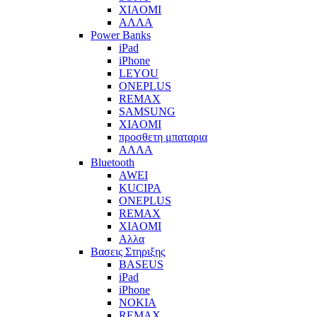
XIAOMI
ΑΛΛΑ
Power Banks
iPad
iPhone
LEYOU
ONEPLUS
REMAX
SAMSUNG
XIAOMI
προσθετη μπαταρια
ΑΛΛΑ
Bluetooth
AWEI
KUCIPA
ONEPLUS
REMAX
XIAOMI
Αλλα
Βασεις Στηριξης
BASEUS
iPad
iPhone
NOKIA
REMAX