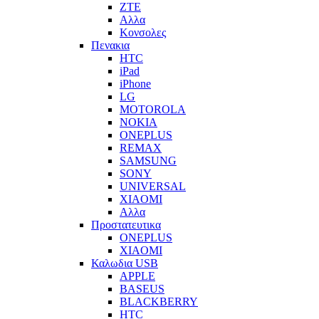
ZTE
Αλλα
Κονσολες
Πενακια
HTC
iPad
iPhone
LG
MOTOROLA
NOKIA
ONEPLUS
REMAX
SAMSUNG
SONY
UNIVERSAL
XIAOMI
Αλλα
Προστατευτικα
ONEPLUS
XIAOMI
Καλωδια USB
APPLE
BASEUS
BLACKBERRY
HTC