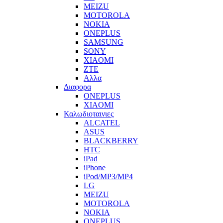
MEIZU
MOTOROLA
NOKIA
ONEPLUS
SAMSUNG
SONY
XIAOMI
ZTE
Αλλα
Διαφορα
ONEPLUS
XIAOMI
Καλωδιοταινιες
ALCATEL
ASUS
BLACKBERRY
HTC
iPad
iPhone
iPod/MP3/MP4
LG
MEIZU
MOTOROLA
NOKIA
ONEPLUS