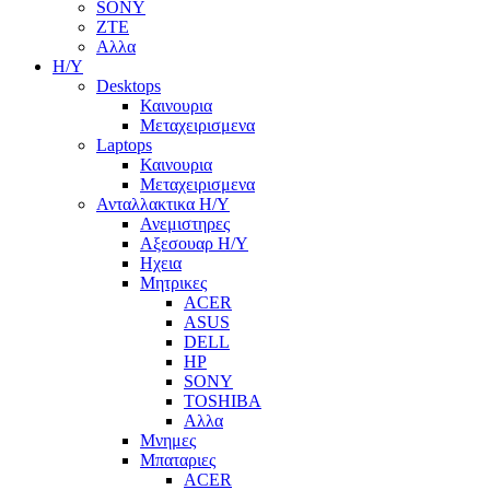
SONY
ZTE
Αλλα
Η/Υ
Desktops
Καινουρια
Μεταχειρισμενα
Laptops
Καινουρια
Μεταχειρισμενα
Ανταλλακτικα H/Y
Ανεμιστηρες
Αξεσουαρ Η/Υ
Ηχεια
Μητρικες
ACER
ASUS
DELL
HP
SONY
TOSHIBA
Αλλα
Μνημες
Μπαταριες
ACER