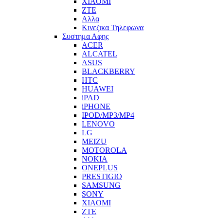
XIAOMI
ZTE
Αλλα
Κινεζικα Τηλεφωνα
Συστημα Αφης
ACER
ALCATEL
ASUS
BLACKBERRY
HTC
HUAWEI
iPAD
iPHONE
IPOD/MP3/MP4
LENOVO
LG
MEIZU
MOTOROLA
NOKIA
ONEPLUS
PRESTIGIO
SAMSUNG
SONY
XIAOMI
ZTE