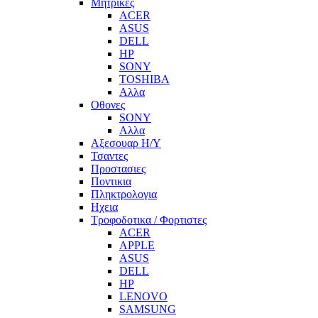
Μητρικες
ACER
ASUS
DELL
HP
SONY
TOSHIBA
Αλλα
Οθονες
SONY
Αλλα
Αξεσουαρ Η/Υ
Τσαντες
Προστασιες
Ποντικια
Πληκτρολογια
Ηχεια
Τροφοδοτικα / Φορτιστες
ACER
APPLE
ASUS
DELL
HP
LENOVO
SAMSUNG