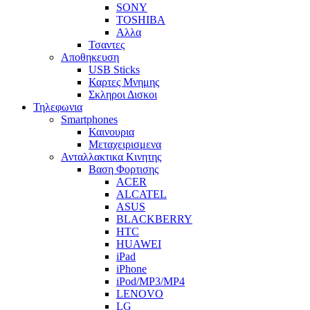
SONY
TOSHIBA
Αλλα
Τσαντες
Αποθηκευση
USB Sticks
Καρτες Μνημης
Σκληροι Δισκοι
Τηλεφωνια
Smartphones
Καινουρια
Μεταχειρισμενα
Ανταλλακτικα Κινητης
Βαση Φορτισης
ACER
ALCATEL
ASUS
BLACKBERRY
HTC
HUAWEI
iPad
iPhone
iPod/MP3/MP4
LENOVO
LG