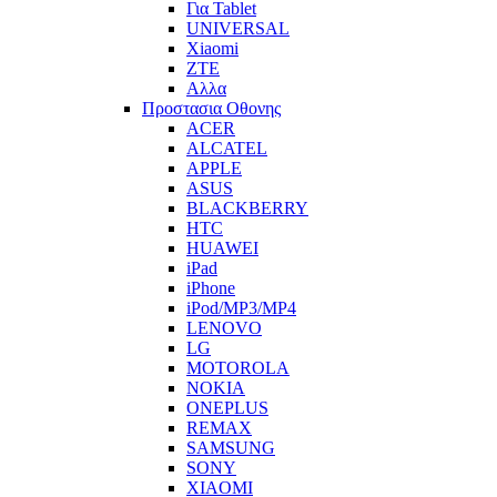
Για Tablet
UNIVERSAL
Xiaomi
ZTE
Αλλα
Προστασια Οθονης
ACER
ALCATEL
APPLE
ASUS
BLACKBERRY
HTC
HUAWEI
iPad
iPhone
iPod/MP3/MP4
LENOVO
LG
MOTOROLA
NOKIA
ONEPLUS
REMAX
SAMSUNG
SONY
XIAOMI