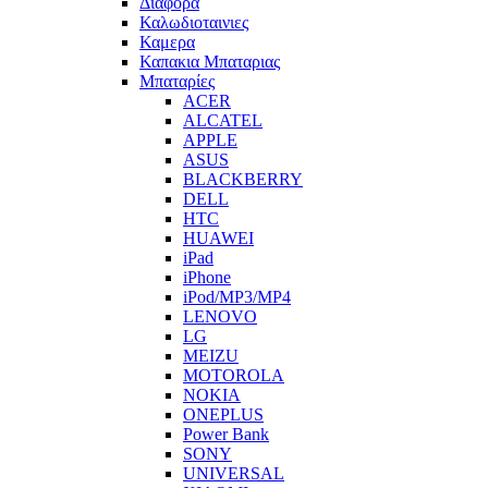
Διαφορα
Καλωδιοταινιες
Καμερα
Καπακια Μπαταριας
Μπαταρίες
ACER
ALCATEL
APPLE
ASUS
BLACKBERRY
DELL
HTC
HUAWEI
iPad
iPhone
iPod/MP3/MP4
LENOVO
LG
MEIZU
MOTOROLA
NOKIA
ONEPLUS
Power Bank
SONY
UNIVERSAL