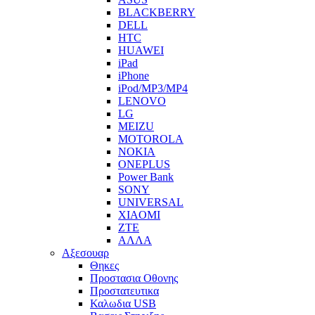
BLACKBERRY
DELL
HTC
HUAWEI
iPad
iPhone
iPod/MP3/MP4
LENOVO
LG
MEIZU
MOTOROLA
NOKIA
ONEPLUS
Power Bank
SONY
UNIVERSAL
XIAOMI
ZTE
ΑΛΛΑ
Αξεσουαρ
Θηκες
Προστασια Οθονης
Προστατευτικα
Καλωδια USB