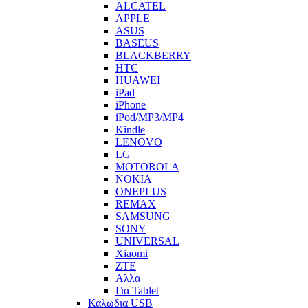
ALCATEL
APPLE
ASUS
BASEUS
BLACKBERRY
HTC
HUAWEI
iPad
iPhone
iPod/MP3/MP4
Kindle
LENOVO
LG
MOTOROLA
NOKIA
ONEPLUS
REMAX
SAMSUNG
SONY
UNIVERSAL
Xiaomi
ZTE
Αλλα
Για Tablet
Καλωδια USB