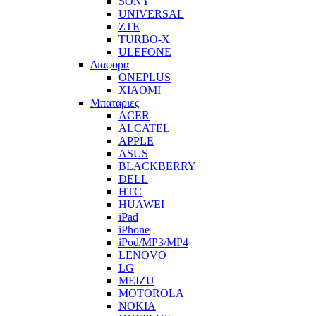
SONY
UNIVERSAL
ZTE
TURBO-X
ULEFONE
Διαφορα
ONEPLUS
XIAOMI
Μπαταριες
ACER
ALCATEL
APPLE
ASUS
BLACKBERRY
DELL
HTC
HUAWEI
iPad
iPhone
iPod/MP3/MP4
LENOVO
LG
MEIZU
MOTOROLA
NOKIA