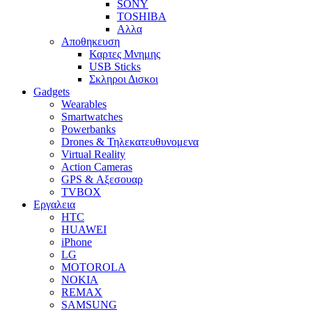
SONY
TOSHIBA
Αλλα
Αποθηκευση
Καρτες Μνημης
USB Sticks
Σκληροι Δισκοι
Gadgets
Wearables
Smartwatches
Powerbanks
Drones & Τηλεκατευθυνομενα
Virtual Reality
Action Cameras
GPS & Αξεσουαρ
TVBOX
Εργαλεια
HTC
HUAWEI
iPhone
LG
MOTOROLA
NOKIA
REMAX
SAMSUNG