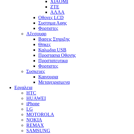
XIAOMI
ZTE
ΑΛΛΑ
Οθονες LCD
Συστημα Αφης
Φορτιστες
Αξεσουαρ
Βασεις Στηριξης
Θηκες
Καλωδια USB
Προστασια Οθονης
Προστατευτικα
Φορτιστες
Συσκευες
Καινουρια
Μεταχειρισμενα
Εργαλεια
HTC
HUAWEI
iPhone
LG
MOTOROLA
NOKIA
REMAX
SAMSUNG