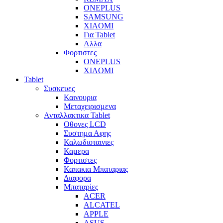
ONEPLUS
SAMSUNG
XIAOMI
Για Tablet
Αλλα
Φορτιστες
ONEPLUS
XIAOMI
Tablet
Συσκευες
Καινουρια
Μεταχειρισμενα
Ανταλλακτικα Tablet
Οθονες LCD
Συστημα Αφης
Καλωδιοταινιες
Καμερα
Φορτιστες
Καπακια Μπαταριας
Διαφορα
Μπαταρίες
ACER
ALCATEL
APPLE
ASUS