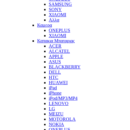
SAMSUNG
SONY
XIAOMI
Αλλα
Καμερα
ONEPLUS
XIAOMI
Καπακια Μπαταριας
ACER
ALCATEL
APPLE
ASUS
BLACKBERRY
DELL
HTC
HUAWEI
iPad
iPhone
iPod/MP3/MP4
LENOVO
LG
MEIZU
MOTOROLA
NOKIA
ONEPLUS