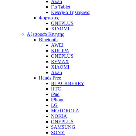
Αλλα
Για Tablet
Κινεζικα Τηλεφωνα
Φορτιστες
ONEPLUS
XIAOMI
Αξεσουαρ Κινητης
Bluetooth
AWEI
KUCIPA
ONEPLUS
REMAX
XIAOMI
Αλλα
Hands Free
BLACKBERRY
HTC
iPad
iPhone
LG
MOTOROLA
NOKIA
ONEPLUS
SAMSUNG
SONY