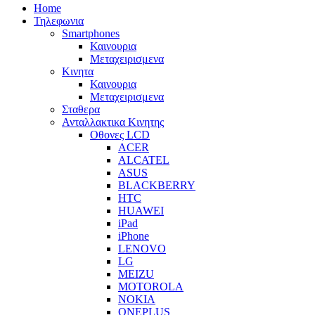
Home
Τηλεφωνια
Smartphones
Καινουρια
Μεταχειρισμενα
Κινητα
Καινουρια
Μεταχειρισμενα
Σταθερα
Ανταλλακτικα Κινητης
Οθονες LCD
ACER
ALCATEL
ASUS
BLACKBERRY
HTC
HUAWEI
iPad
iPhone
LENOVO
LG
MEIZU
MOTOROLA
NOKIA
ONEPLUS