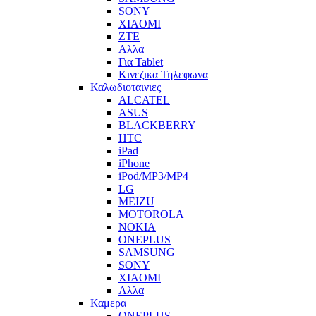
SONY
XIAOMI
ZTE
Αλλα
Για Tablet
Κινεζικα Τηλεφωνα
Καλωδιοταινιες
ALCATEL
ASUS
BLACKBERRY
HTC
iPad
iPhone
iPod/MP3/MP4
LG
MEIZU
MOTOROLA
NOKIA
ONEPLUS
SAMSUNG
SONY
XIAOMI
Αλλα
Καμερα
ONEPLUS