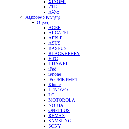
XIAOMI
ZTE
Αλλα
Αξεσουαρ Κινητης
Θηκες
ACER
ALCATEL
APPLE
ASUS
BASEUS
BLACKBERRY
HTC
HUAWEI
iPad
iPhone
iPod/MP3/MP4
Kindle
LENOVO
LG
MOTOROLA
NOKIA
ONEPLUS
REMAX
SAMSUNG
SONY