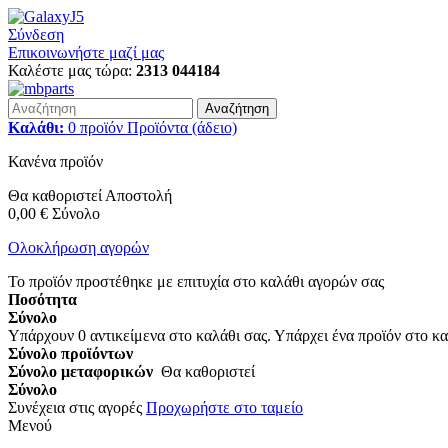
Σύνδεση
Επικοινωνήστε μαζί μας
Καλέστε μας τώρα:
2313 044184
Αναζήτηση
Καλάθι:
0
προϊόν
Προϊόντα
(άδειο)
Κανένα προϊόν
Θα καθοριστεί
Αποστολή
0,00 €
Σύνολο
Ολοκλήρωση αγορών
Το προϊόν προστέθηκε με επιτυχία στο καλάθι αγορών σας
Ποσότητα
Σύνολο
Υπάρχουν
0
αντικείμενα στο καλάθι σας.
Υπάρχει ένα προϊόν στο κα
Σύνολο προϊόντων
Σύνολο μεταφορικών
Θα καθοριστεί
Σύνολο
Συνέχεια στις αγορές
Προχωρήστε στο ταμείο
Μενού