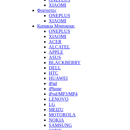
XIAOMI
Φορτιστες
ONEPLUS
XIAOMI
Καπακια Μπαταριας
ONEPLUS
XIAOMI
ACER
ALCATEL
APPLE
ASUS
BLACKBERRY
DELL
HTC
HUAWEI
iPad
iPhone
iPod/MP3/MP4
LENOVO
LG
MEIZU
MOTOROLA
NOKIA
SAMSUNG