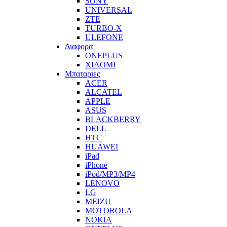
SONY
UNIVERSAL
ZTE
TURBO-X
ULEFONE
Διαφορα
ONEPLUS
XIAOMI
Μπαταριες
ACER
ALCATEL
APPLE
ASUS
BLACKBERRY
DELL
HTC
HUAWEI
iPad
iPhone
iPod/MP3/MP4
LENOVO
LG
MEIZU
MOTOROLA
NOKIA