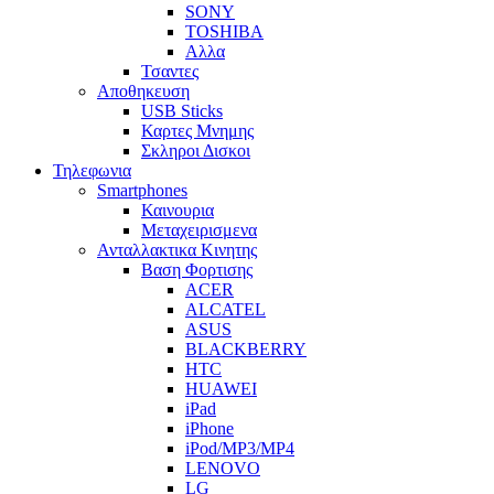
SONY
TOSHIBA
Αλλα
Τσαντες
Αποθηκευση
USB Sticks
Καρτες Μνημης
Σκληροι Δισκοι
Τηλεφωνια
Smartphones
Καινουρια
Μεταχειρισμενα
Ανταλλακτικα Κινητης
Βαση Φορτισης
ACER
ALCATEL
ASUS
BLACKBERRY
HTC
HUAWEI
iPad
iPhone
iPod/MP3/MP4
LENOVO
LG