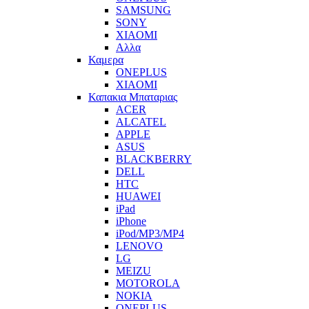
SAMSUNG
SONY
XIAOMI
Αλλα
Καμερα
ONEPLUS
XIAOMI
Καπακια Μπαταριας
ACER
ALCATEL
APPLE
ASUS
BLACKBERRY
DELL
HTC
HUAWEI
iPad
iPhone
iPod/MP3/MP4
LENOVO
LG
MEIZU
MOTOROLA
NOKIA
ONEPLUS