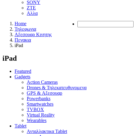
SONY
ZTE
Αλλα
Home
Τηλεφωνια
Αξεσουαρ Κινητης
Πενακια
iPad
iPad
Featured
Gadgets
Action Cameras
Drones & Τηλεκατευθυνομενα
GPS & Αξεσουαρ
Powerbanks
Smartwatches
TVBOX
Virtual Reality
Wearables
Tablet
Ανταλλακτικα Tablet