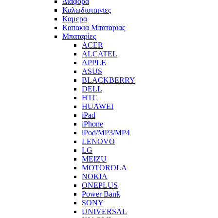
Διαφορα
Καλωδιοταινιες
Καμερα
Καπακια Μπαταριας
Μπαταρίες
ACER
ALCATEL
APPLE
ASUS
BLACKBERRY
DELL
HTC
HUAWEI
iPad
iPhone
iPod/MP3/MP4
LENOVO
LG
MEIZU
MOTOROLA
NOKIA
ONEPLUS
Power Bank
SONY
UNIVERSAL