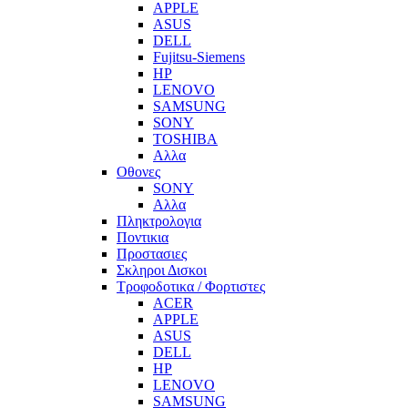
APPLE
ASUS
DELL
Fujitsu-Siemens
HP
LENOVO
SAMSUNG
SONY
TOSHIBA
Αλλα
Οθονες
SONY
Αλλα
Πληκτρολογια
Ποντικια
Προστασιες
Σκληροι Δισκοι
Τροφοδοτικα / Φορτιστες
ACER
APPLE
ASUS
DELL
HP
LENOVO
SAMSUNG