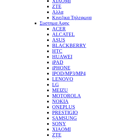
XIAOMI
ZTE
Αλλα
Κινεζικα Τηλεφωνα
Συστημα Αφης
ACER
ALCATEL
ASUS
BLACKBERRY
HTC
HUAWEI
iPAD
iPHONE
IPOD/MP3/MP4
LENOVO
LG
MEIZU
MOTOROLA
NOKIA
ONEPLUS
PRESTIGIO
SAMSUNG
SONY
XIAOMI
ZTE