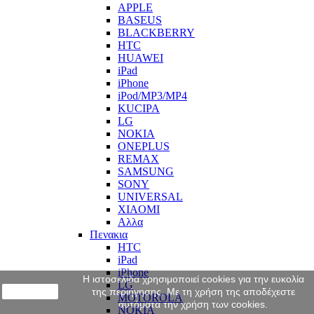
APPLE
BASEUS
BLACKBERRY
HTC
HUAWEI
iPad
iPhone
iPod/MP3/MP4
KUCIPA
LG
NOKIA
ONEPLUS
REMAX
SAMSUNG
SONY
UNIVERSAL
XIAOMI
Αλλα
Πενακια
HTC
iPad
iPhone
Η ιστοσελίδα χρησιμοποιεί cookies για την ευκολία
LG
close
της περιήγησης. Με τη χρήση της αποδέχεστε
MOTOROLA
αυτόματα την χρήση των cookies.
NOKIA