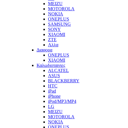
MEIZU
MOTOROLA
NOKIA
ONEPLUS
SAMSUNG
SONY
XIAOMI
ZTE
Αλλα
Διαφορα
ONEPLUS
XIAOMI
Καλωδιοταινιες
ALCATEL
ASUS
BLACKBERRY
HTC
iPad
iPhone
iPod/MP3/MP4
LG
MEIZU
MOTOROLA
NOKIA
ONEPLUS