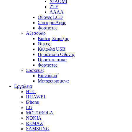
XIAOMI
ZTE
ΑΛΛΑ
Οθονες LCD
Συστημα Αφης
Φορτιστες
Αξεσουαρ
Βασεις Στηριξης
Θηκες
Καλωδια USB
Προστασια Οθονης
Προστατευτικα
Φορτιστες
Συσκευες
Καινουρια
Μεταχειρισμενα
Εργαλεια
HTC
HUAWEI
iPhone
LG
MOTOROLA
NOKIA
REMAX
SAMSUNG