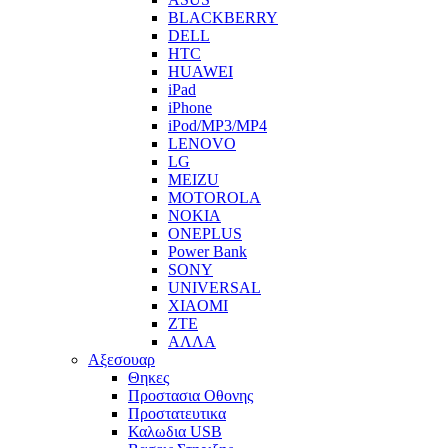
BLACKBERRY
DELL
HTC
HUAWEI
iPad
iPhone
iPod/MP3/MP4
LENOVO
LG
MEIZU
MOTOROLA
NOKIA
ONEPLUS
Power Bank
SONY
UNIVERSAL
XIAOMI
ZTE
ΑΛΛΑ
Αξεσουαρ
Θηκες
Προστασια Οθονης
Προστατευτικα
Καλωδια USB