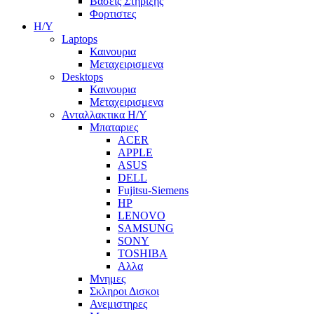
Βασεις Στηριξης
Φορτιστες
Η/Υ
Laptops
Καινουρια
Μεταχειρισμενα
Desktops
Καινουρια
Μεταχειρισμενα
Ανταλλακτικα H/Y
Μπαταριες
ACER
APPLE
ASUS
DELL
Fujitsu-Siemens
HP
LENOVO
SAMSUNG
SONY
TOSHIBA
Αλλα
Μνημες
Σκληροι Δισκοι
Ανεμιστηρες