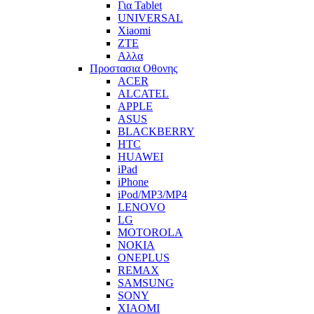
Για Tablet
UNIVERSAL
Xiaomi
ZTE
Αλλα
Προστασια Οθονης
ACER
ALCATEL
APPLE
ASUS
BLACKBERRY
HTC
HUAWEI
iPad
iPhone
iPod/MP3/MP4
LENOVO
LG
MOTOROLA
NOKIA
ONEPLUS
REMAX
SAMSUNG
SONY
XIAOMI