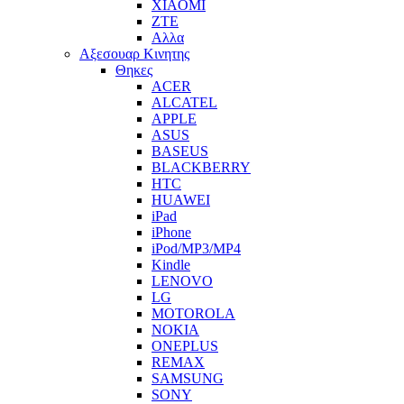
XIAOMI
ZTE
Αλλα
Αξεσουαρ Κινητης
Θηκες
ACER
ALCATEL
APPLE
ASUS
BASEUS
BLACKBERRY
HTC
HUAWEI
iPad
iPhone
iPod/MP3/MP4
Kindle
LENOVO
LG
MOTOROLA
NOKIA
ONEPLUS
REMAX
SAMSUNG
SONY