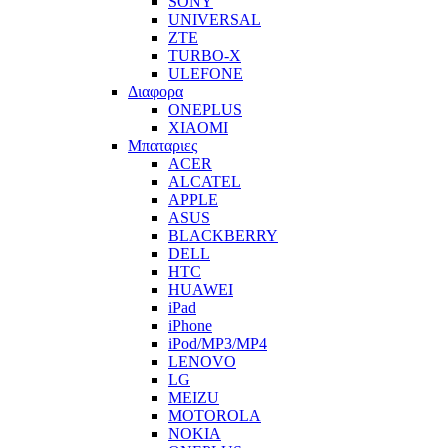
SONY
UNIVERSAL
ZTE
TURBO-X
ULEFONE
Διαφορα
ONEPLUS
XIAOMI
Μπαταριες
ACER
ALCATEL
APPLE
ASUS
BLACKBERRY
DELL
HTC
HUAWEI
iPad
iPhone
iPod/MP3/MP4
LENOVO
LG
MEIZU
MOTOROLA
NOKIA