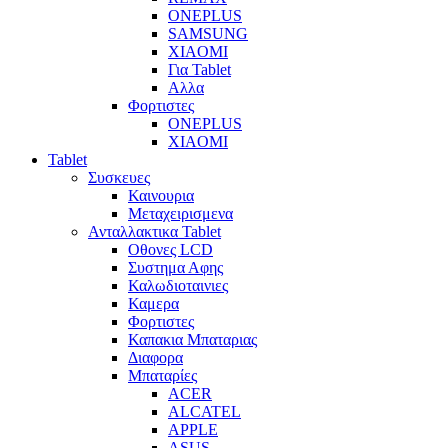
ONEPLUS
SAMSUNG
XIAOMI
Για Tablet
Αλλα
Φορτιστες
ONEPLUS
XIAOMI
Tablet
Συσκευες
Καινουρια
Μεταχειρισμενα
Ανταλλακτικα Tablet
Οθονες LCD
Συστημα Αφης
Καλωδιοταινιες
Καμερα
Φορτιστες
Καπακια Μπαταριας
Διαφορα
Μπαταρίες
ACER
ALCATEL
APPLE
ASUS