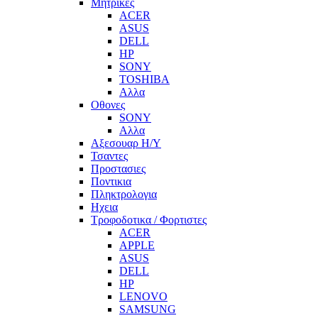
Μητρικες
ACER
ASUS
DELL
HP
SONY
TOSHIBA
Αλλα
Οθονες
SONY
Αλλα
Αξεσουαρ Η/Υ
Τσαντες
Προστασιες
Ποντικια
Πληκτρολογια
Ηχεια
Τροφοδοτικα / Φορτιστες
ACER
APPLE
ASUS
DELL
HP
LENOVO
SAMSUNG