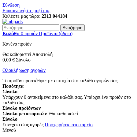
Σύνδεση
Επικοινωνήστε μαζί μας
Καλέστε μας τώρα:
2313 044184
Αναζήτηση
Καλάθι:
0
προϊόν
Προϊόντα
(άδειο)
Κανένα προϊόν
Θα καθοριστεί
Αποστολή
0,00 €
Σύνολο
Ολοκλήρωση αγορών
Το προϊόν προστέθηκε με επιτυχία στο καλάθι αγορών σας
Ποσότητα
Σύνολο
Υπάρχουν
0
αντικείμενα στο καλάθι σας.
Υπάρχει ένα προϊόν στο
καλάθι σας.
Σύνολο προϊόντων
Σύνολο μεταφορικών
Θα καθοριστεί
Σύνολο
Συνέχεια στις αγορές
Προχωρήστε στο ταμείο
Μενού