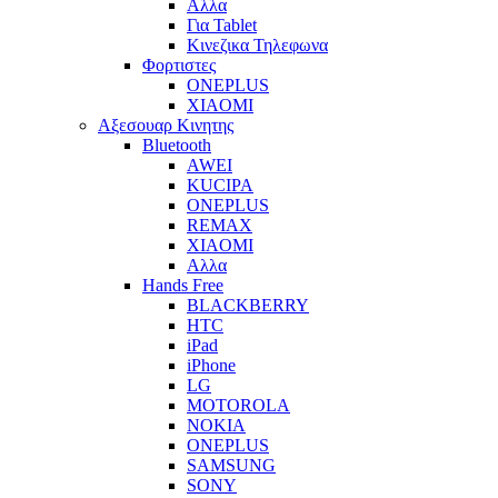
Αλλα
Για Tablet
Κινεζικα Τηλεφωνα
Φορτιστες
ONEPLUS
XIAOMI
Αξεσουαρ Κινητης
Bluetooth
AWEI
KUCIPA
ONEPLUS
REMAX
XIAOMI
Αλλα
Hands Free
BLACKBERRY
HTC
iPad
iPhone
LG
MOTOROLA
NOKIA
ONEPLUS
SAMSUNG
SONY