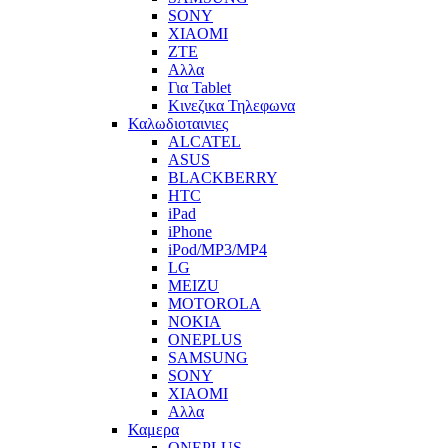
SONY
XIAOMI
ZTE
Αλλα
Για Tablet
Κινεζικα Τηλεφωνα
Καλωδιοταινιες
ALCATEL
ASUS
BLACKBERRY
HTC
iPad
iPhone
iPod/MP3/MP4
LG
MEIZU
MOTOROLA
NOKIA
ONEPLUS
SAMSUNG
SONY
XIAOMI
Αλλα
Καμερα
ONEPLUS