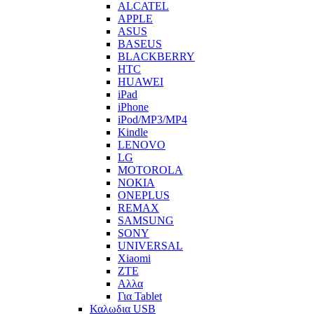
ALCATEL
APPLE
ASUS
BASEUS
BLACKBERRY
HTC
HUAWEI
iPad
iPhone
iPod/MP3/MP4
Kindle
LENOVO
LG
MOTOROLA
NOKIA
ONEPLUS
REMAX
SAMSUNG
SONY
UNIVERSAL
Xiaomi
ZTE
Αλλα
Για Tablet
Καλωδια USB