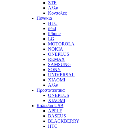
ZTE
Αλλα
Κονσολες
Πενακια
HTC
iPad
iPhone
LG
MOTOROLA
NOKIA
ONEPLUS
REMAX
SAMSUNG
SONY
UNIVERSAL
XIAOMI
Αλλα
Προστατευτικα
ONEPLUS
XIAOMI
Καλωδια USB
APPLE
BASEUS
BLACKBERRY
HTC