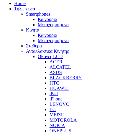
Home
Τηλεφωνια
Smartphones
Καινουρια
Μεταχειρισμενα
Κινητα
Καινουρια
Μεταχειρισμενα
Σταθερα
Ανταλλακτικα Κινητης
Οθονες LCD
ACER
ALCATEL
ASUS
BLACKBERRY
HTC
HUAWEI
iPad
iPhone
LENOVO
LG
MEIZU
MOTOROLA
NOKIA
ONEPLUS