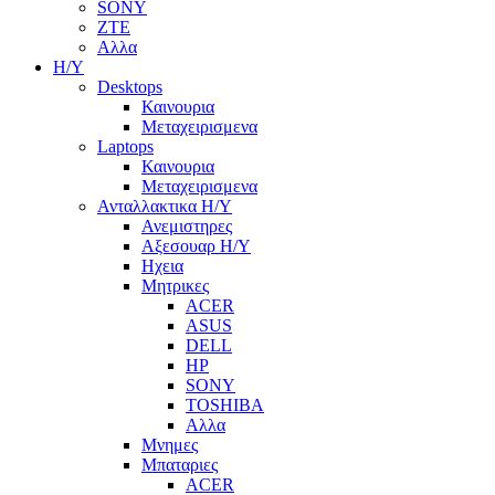
SONY
ZTE
Αλλα
Η/Υ
Desktops
Καινουρια
Μεταχειρισμενα
Laptops
Καινουρια
Μεταχειρισμενα
Ανταλλακτικα H/Y
Ανεμιστηρες
Αξεσουαρ Η/Υ
Ηχεια
Μητρικες
ACER
ASUS
DELL
HP
SONY
TOSHIBA
Αλλα
Μνημες
Μπαταριες
ACER