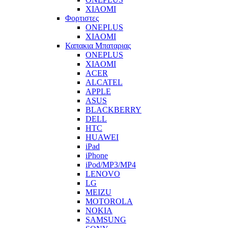
XIAOMI
Φορτιστες
ONEPLUS
XIAOMI
Καπακια Μπαταριας
ONEPLUS
XIAOMI
ACER
ALCATEL
APPLE
ASUS
BLACKBERRY
DELL
HTC
HUAWEI
iPad
iPhone
iPod/MP3/MP4
LENOVO
LG
MEIZU
MOTOROLA
NOKIA
SAMSUNG