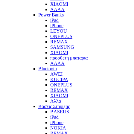
XIAOMI
ΑΛΛΑ
Power Banks
iPad
iPhone
LEYOU
ONEPLUS
REMAX
SAMSUNG
XIAOMI
προσθετη μπαταρια
ΑΛΛΑ
Bluetooth
AWEI
KUCIPA
ONEPLUS
REMAX
XIAOMI
Αλλα
Βασεις Στηριξης
BASEUS
iPad
iPhone
NOKIA
REMAX