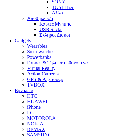
SONY
TOSHIBA
Αλλα
Αποθηκευση
Καρτες Μνημης
USB Sticks
Σκληροι Δισκοι
Gadgets
Wearables
Smartwatches
Powerbanks
Drones & Τηλεκατευθυνομενα
Virtual Reality
Action Cameras
GPS & Αξεσουαρ
TVBOX
Εργαλεια
HTC
HUAWEI
iPhone
LG
MOTOROLA
NOKIA
REMAX
SAMSUNG