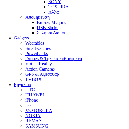
SONY
TOSHIBA
Αλλα
Αποθηκευση
Καρτες Μνημης
USB Sticks
Σκληροι Δισκοι
Gadgets
Wearables
Smartwatches
Powerbanks
Drones & Τηλεκατευθυνομενα
Virtual Reality
Action Cameras
GPS & Αξεσουαρ
TVBOX
Εργαλεια
HTC
HUAWEI
iPhone
LG
MOTOROLA
NOKIA
REMAX
SAMSUNG