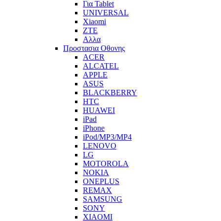
Για Tablet
UNIVERSAL
Xiaomi
ZTE
Αλλα
Προστασια Οθονης
ACER
ALCATEL
APPLE
ASUS
BLACKBERRY
HTC
HUAWEI
iPad
iPhone
iPod/MP3/MP4
LENOVO
LG
MOTOROLA
NOKIA
ONEPLUS
REMAX
SAMSUNG
SONY
XIAOMI