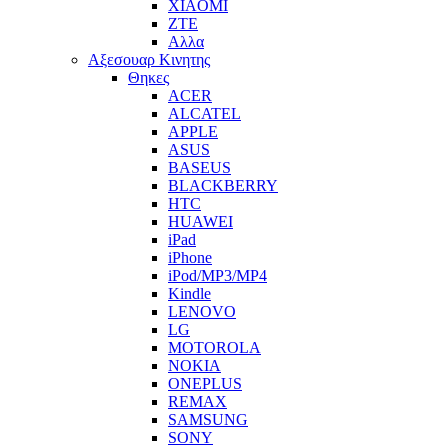
XIAOMI
ZTE
Αλλα
Αξεσουαρ Κινητης
Θηκες
ACER
ALCATEL
APPLE
ASUS
BASEUS
BLACKBERRY
HTC
HUAWEI
iPad
iPhone
iPod/MP3/MP4
Kindle
LENOVO
LG
MOTOROLA
NOKIA
ONEPLUS
REMAX
SAMSUNG
SONY