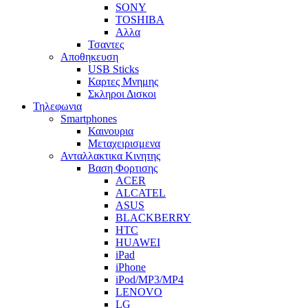
SONY
TOSHIBA
Αλλα
Τσαντες
Αποθηκευση
USB Sticks
Καρτες Μνημης
Σκληροι Δισκοι
Τηλεφωνια
Smartphones
Καινουρια
Μεταχειρισμενα
Ανταλλακτικα Κινητης
Βαση Φορτισης
ACER
ALCATEL
ASUS
BLACKBERRY
HTC
HUAWEI
iPad
iPhone
iPod/MP3/MP4
LENOVO
LG