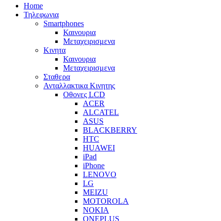
Home
Τηλεφωνια
Smartphones
Καινουρια
Μεταχειρισμενα
Κινητα
Καινουρια
Μεταχειρισμενα
Σταθερα
Ανταλλακτικα Κινητης
Οθονες LCD
ACER
ALCATEL
ASUS
BLACKBERRY
HTC
HUAWEI
iPad
iPhone
LENOVO
LG
MEIZU
MOTOROLA
NOKIA
ONEPLUS