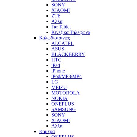
SONY
XIAOMI
ZTE
Αλλα
Για Tablet
Κινεζικα Τηλεφωνα
Καλωδιοταινιες
ALCATEL
ASUS
BLACKBERRY
HTC
iPad
iPhone
iPod/MP3/MP4
LG
MEIZU
MOTOROLA
NOKIA
ONEPLUS
SAMSUNG
SONY
XIAOMI
Αλλα
Καμερα
ONEPLUS