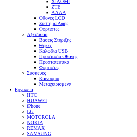
XIAOMI
ZTE
ΑΛΛΑ
Οθονες LCD
Συστημα Αφης
Φορτιστες
Αξεσουαρ
Βασεις Στηριξης
Θηκες
Καλωδια USB
Προστασια Οθονης
Προστατευτικα
Φορτιστες
Συσκευες
Καινουρια
Μεταχειρισμενα
Εργαλεια
HTC
HUAWEI
iPhone
LG
MOTOROLA
NOKIA
REMAX
SAMSUNG