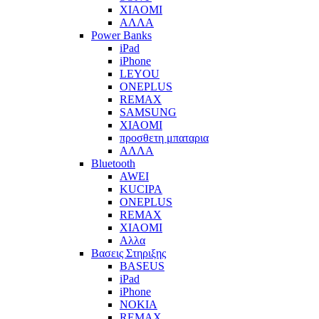
XIAOMI
ΑΛΛΑ
Power Banks
iPad
iPhone
LEYOU
ONEPLUS
REMAX
SAMSUNG
XIAOMI
προσθετη μπαταρια
ΑΛΛΑ
Bluetooth
AWEI
KUCIPA
ONEPLUS
REMAX
XIAOMI
Αλλα
Βασεις Στηριξης
BASEUS
iPad
iPhone
NOKIA
REMAX