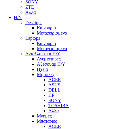
SONY
ZTE
Αλλα
Η/Υ
Desktops
Καινουρια
Μεταχειρισμενα
Laptops
Καινουρια
Μεταχειρισμενα
Ανταλλακτικα H/Y
Ανεμιστηρες
Αξεσουαρ Η/Υ
Ηχεια
Μητρικες
ACER
ASUS
DELL
HP
SONY
TOSHIBA
Αλλα
Μνημες
Μπαταριες
ACER