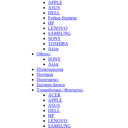
APPLE
ASUS
DELL
Fujitsu-Siemens
HP
LENOVO
SAMSUNG
SONY
TOSHIBA
Αλλα
Οθονες
SONY
Αλλα
Πληκτρολογια
Ποντικια
Προστασιες
Σκληροι Δισκοι
Τροφοδοτικα / Φορτιστες
ACER
APPLE
ASUS
DELL
HP
LENOVO
SAMSUNG