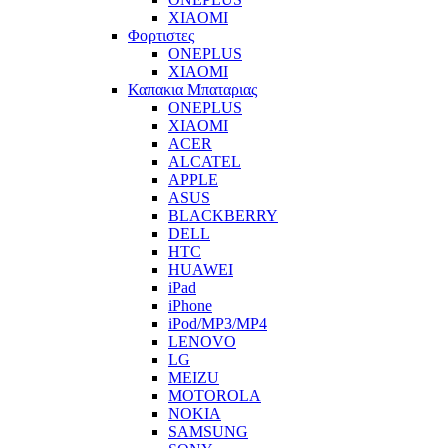
XIAOMI
Φορτιστες
ONEPLUS
XIAOMI
Καπακια Μπαταριας
ONEPLUS
XIAOMI
ACER
ALCATEL
APPLE
ASUS
BLACKBERRY
DELL
HTC
HUAWEI
iPad
iPhone
iPod/MP3/MP4
LENOVO
LG
MEIZU
MOTOROLA
NOKIA
SAMSUNG