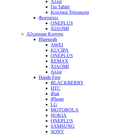
Αλλα
Για Tablet
Κινεζικα Τηλεφωνα
Φορτιστες
ONEPLUS
XIAOMI
Αξεσουαρ Κινητης
Bluetooth
AWEI
KUCIPA
ONEPLUS
REMAX
XIAOMI
Αλλα
Hands Free
BLACKBERRY
HTC
iPad
iPhone
LG
MOTOROLA
NOKIA
ONEPLUS
SAMSUNG
SONY