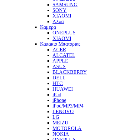
SAMSUNG
SONY
XIAOMI
Αλλα
Καμερα
ONEPLUS
XIAOMI
Καπακια Μπαταριας
ACER
ALCATEL
APPLE
ASUS
BLACKBERRY
DELL
HTC
HUAWEI
iPad
iPhone
iPod/MP3/MP4
LENOVO
LG
MEIZU
MOTOROLA
NOKIA
ONEPLUS