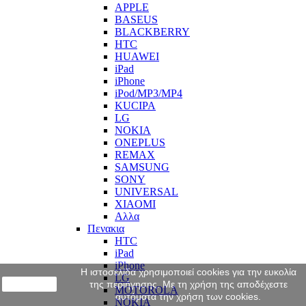
APPLE
BASEUS
BLACKBERRY
HTC
HUAWEI
iPad
iPhone
iPod/MP3/MP4
KUCIPA
LG
NOKIA
ONEPLUS
REMAX
SAMSUNG
SONY
UNIVERSAL
XIAOMI
Αλλα
Πενακια
HTC
iPad
iPhone
Η ιστοσελίδα χρησιμοποιεί cookies για την ευκολία
LG
close
της περιήγησης. Με τη χρήση της αποδέχεστε
MOTOROLA
αυτόματα την χρήση των cookies.
NOKIA