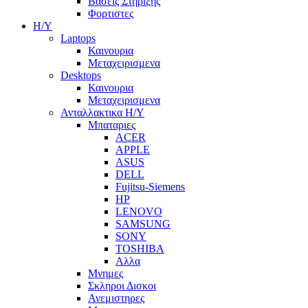
Βασεις Στηριξης
Φορτιστες
Η/Υ
Laptops
Καινουρια
Μεταχειρισμενα
Desktops
Καινουρια
Μεταχειρισμενα
Ανταλλακτικα H/Y
Μπαταριες
ACER
APPLE
ASUS
DELL
Fujitsu-Siemens
HP
LENOVO
SAMSUNG
SONY
TOSHIBA
Αλλα
Μνημες
Σκληροι Δισκοι
Ανεμιστηρες