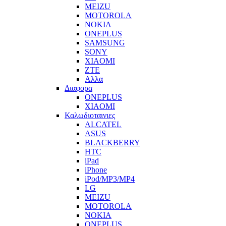
MEIZU
MOTOROLA
NOKIA
ONEPLUS
SAMSUNG
SONY
XIAOMI
ZTE
Αλλα
Διαφορα
ONEPLUS
XIAOMI
Καλωδιοταινιες
ALCATEL
ASUS
BLACKBERRY
HTC
iPad
iPhone
iPod/MP3/MP4
LG
MEIZU
MOTOROLA
NOKIA
ONEPLUS