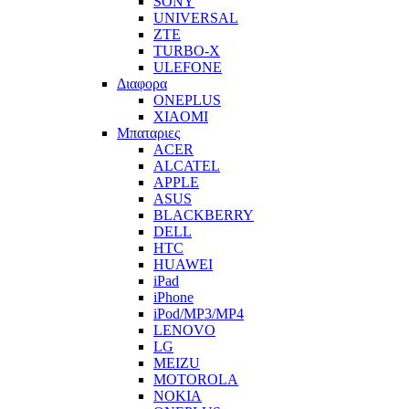
SONY
UNIVERSAL
ZTE
TURBO-X
ULEFONE
Διαφορα
ONEPLUS
XIAOMI
Μπαταριες
ACER
ALCATEL
APPLE
ASUS
BLACKBERRY
DELL
HTC
HUAWEI
iPad
iPhone
iPod/MP3/MP4
LENOVO
LG
MEIZU
MOTOROLA
NOKIA