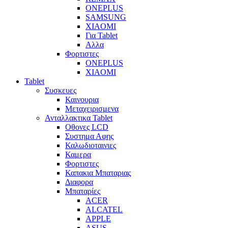
ONEPLUS
SAMSUNG
XIAOMI
Για Tablet
Αλλα
Φορτιστες
ONEPLUS
XIAOMI
Tablet
Συσκευες
Καινουρια
Μεταχειρισμενα
Ανταλλακτικα Tablet
Οθονες LCD
Συστημα Αφης
Καλωδιοταινιες
Καμερα
Φορτιστες
Καπακια Μπαταριας
Διαφορα
Μπαταρίες
ACER
ALCATEL
APPLE
ASUS