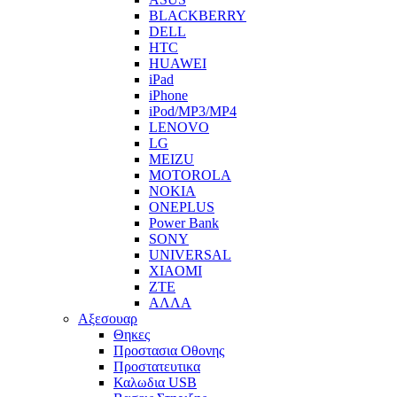
BLACKBERRY
DELL
HTC
HUAWEI
iPad
iPhone
iPod/MP3/MP4
LENOVO
LG
MEIZU
MOTOROLA
NOKIA
ONEPLUS
Power Bank
SONY
UNIVERSAL
XIAOMI
ZTE
ΑΛΛΑ
Αξεσουαρ
Θηκες
Προστασια Οθονης
Προστατευτικα
Καλωδια USB