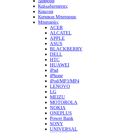
Διαφορα
Καλωδιοταινιες
Καμερα
Καπακια Μπαταριας
Μπαταρίες
ACER
ALCATEL
APPLE
ASUS
BLACKBERRY
DELL
HTC
HUAWEI
iPad
iPhone
iPod/MP3/MP4
LENOVO
LG
MEIZU
MOTOROLA
NOKIA
ONEPLUS
Power Bank
SONY
UNIVERSAL