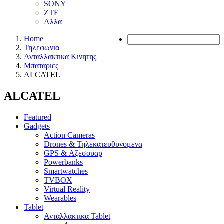
SONY
ZTE
Αλλα
Home
Τηλεφωνια
Ανταλλακτικα Κινητης
Μπαταριες
ALCATEL
ALCATEL
Featured
Gadgets
Action Cameras
Drones & Τηλεκατευθυνομενα
GPS & Αξεσουαρ
Powerbanks
Smartwatches
TVBOX
Virtual Reality
Wearables
Tablet
Ανταλλακτικα Tablet