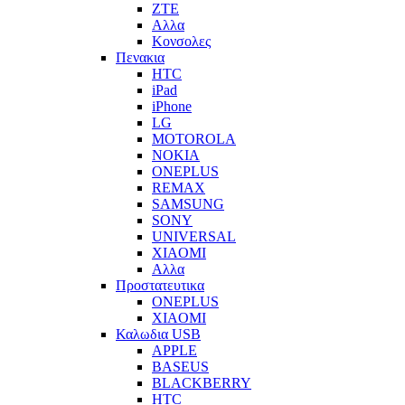
ZTE
Αλλα
Κονσολες
Πενακια
HTC
iPad
iPhone
LG
MOTOROLA
NOKIA
ONEPLUS
REMAX
SAMSUNG
SONY
UNIVERSAL
XIAOMI
Αλλα
Προστατευτικα
ONEPLUS
XIAOMI
Καλωδια USB
APPLE
BASEUS
BLACKBERRY
HTC