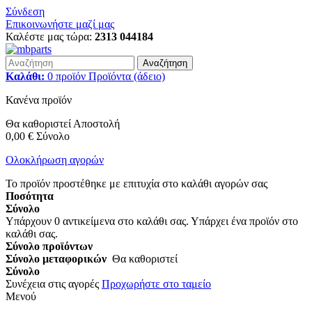
Σύνδεση
Επικοινωνήστε μαζί μας
Καλέστε μας τώρα:
2313 044184
Αναζήτηση
Καλάθι:
0
προϊόν
Προϊόντα
(άδειο)
Κανένα προϊόν
Θα καθοριστεί
Αποστολή
0,00 €
Σύνολο
Ολοκλήρωση αγορών
Το προϊόν προστέθηκε με επιτυχία στο καλάθι αγορών σας
Ποσότητα
Σύνολο
Υπάρχουν
0
αντικείμενα στο καλάθι σας.
Υπάρχει ένα προϊόν στο
καλάθι σας.
Σύνολο προϊόντων
Σύνολο μεταφορικών
Θα καθοριστεί
Σύνολο
Συνέχεια στις αγορές
Προχωρήστε στο ταμείο
Μενού