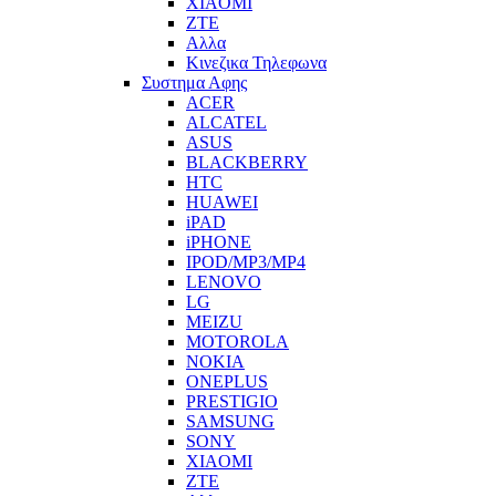
XIAOMI
ZTE
Αλλα
Κινεζικα Τηλεφωνα
Συστημα Αφης
ACER
ALCATEL
ASUS
BLACKBERRY
HTC
HUAWEI
iPAD
iPHONE
IPOD/MP3/MP4
LENOVO
LG
MEIZU
MOTOROLA
NOKIA
ONEPLUS
PRESTIGIO
SAMSUNG
SONY
XIAOMI
ZTE