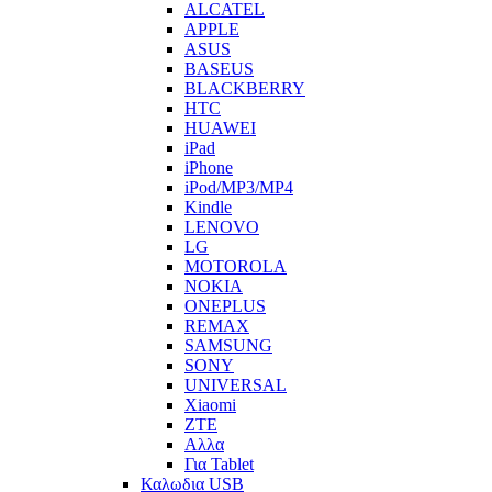
ALCATEL
APPLE
ASUS
BASEUS
BLACKBERRY
HTC
HUAWEI
iPad
iPhone
iPod/MP3/MP4
Kindle
LENOVO
LG
MOTOROLA
NOKIA
ONEPLUS
REMAX
SAMSUNG
SONY
UNIVERSAL
Xiaomi
ZTE
Αλλα
Για Tablet
Καλωδια USB