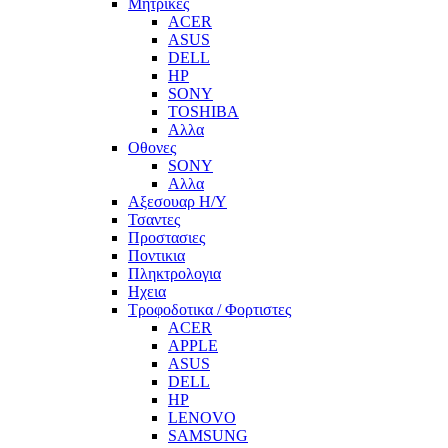
Μητρικες
ACER
ASUS
DELL
HP
SONY
TOSHIBA
Αλλα
Οθονες
SONY
Αλλα
Αξεσουαρ Η/Υ
Τσαντες
Προστασιες
Ποντικια
Πληκτρολογια
Ηχεια
Τροφοδοτικα / Φορτιστες
ACER
APPLE
ASUS
DELL
HP
LENOVO
SAMSUNG