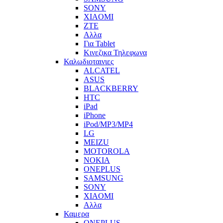
SONY
XIAOMI
ZTE
Αλλα
Για Tablet
Κινεζικα Τηλεφωνα
Καλωδιοταινιες
ALCATEL
ASUS
BLACKBERRY
HTC
iPad
iPhone
iPod/MP3/MP4
LG
MEIZU
MOTOROLA
NOKIA
ONEPLUS
SAMSUNG
SONY
XIAOMI
Αλλα
Καμερα
ONEPLUS