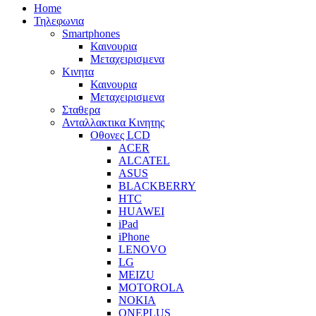
Home
Τηλεφωνια
Smartphones
Καινουρια
Μεταχειρισμενα
Κινητα
Καινουρια
Μεταχειρισμενα
Σταθερα
Ανταλλακτικα Κινητης
Οθονες LCD
ACER
ALCATEL
ASUS
BLACKBERRY
HTC
HUAWEI
iPad
iPhone
LENOVO
LG
MEIZU
MOTOROLA
NOKIA
ONEPLUS