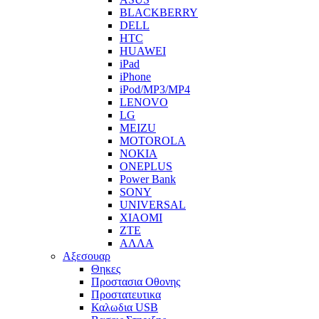
BLACKBERRY
DELL
HTC
HUAWEI
iPad
iPhone
iPod/MP3/MP4
LENOVO
LG
MEIZU
MOTOROLA
NOKIA
ONEPLUS
Power Bank
SONY
UNIVERSAL
XIAOMI
ZTE
ΑΛΛΑ
Αξεσουαρ
Θηκες
Προστασια Οθονης
Προστατευτικα
Καλωδια USB