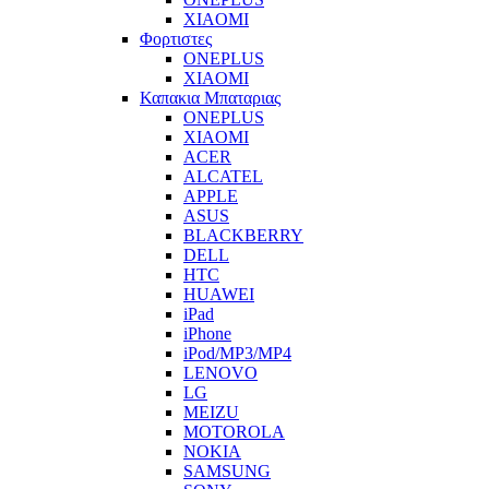
XIAOMI
Φορτιστες
ONEPLUS
XIAOMI
Καπακια Μπαταριας
ONEPLUS
XIAOMI
ACER
ALCATEL
APPLE
ASUS
BLACKBERRY
DELL
HTC
HUAWEI
iPad
iPhone
iPod/MP3/MP4
LENOVO
LG
MEIZU
MOTOROLA
NOKIA
SAMSUNG