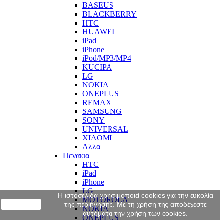
BASEUS
BLACKBERRY
HTC
HUAWEI
iPad
iPhone
iPod/MP3/MP4
KUCIPA
LG
NOKIA
ONEPLUS
REMAX
SAMSUNG
SONY
UNIVERSAL
XIAOMI
Αλλα
Πενακια
HTC
iPad
iPhone
LG
Η ιστοσελίδα χρησιμοποιεί cookies για την ευκολία
MOTOROLA
close
της περιήγησης. Με τη χρήση της αποδέχεστε
NOKIA
αυτόματα την χρήση των cookies.
ONEPLUS