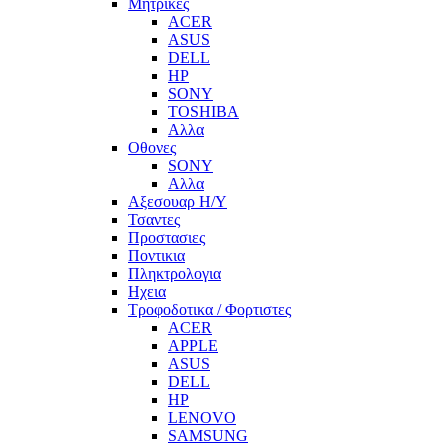
Μητρικες
ACER
ASUS
DELL
HP
SONY
TOSHIBA
Αλλα
Οθονες
SONY
Αλλα
Αξεσουαρ Η/Υ
Τσαντες
Προστασιες
Ποντικια
Πληκτρολογια
Ηχεια
Τροφοδοτικα / Φορτιστες
ACER
APPLE
ASUS
DELL
HP
LENOVO
SAMSUNG