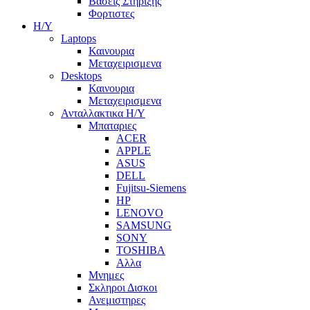
Βασεις Στηριξης
Φορτιστες
Η/Υ
Laptops
Καινουρια
Μεταχειρισμενα
Desktops
Καινουρια
Μεταχειρισμενα
Ανταλλακτικα H/Y
Μπαταριες
ACER
APPLE
ASUS
DELL
Fujitsu-Siemens
HP
LENOVO
SAMSUNG
SONY
TOSHIBA
Αλλα
Μνημες
Σκληροι Δισκοι
Ανεμιστηρες