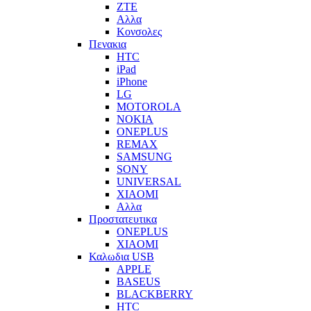
ZTE
Αλλα
Κονσολες
Πενακια
HTC
iPad
iPhone
LG
MOTOROLA
NOKIA
ONEPLUS
REMAX
SAMSUNG
SONY
UNIVERSAL
XIAOMI
Αλλα
Προστατευτικα
ONEPLUS
XIAOMI
Καλωδια USB
APPLE
BASEUS
BLACKBERRY
HTC