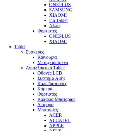
ONEPLUS
SAMSUNG
XIAOMI
Για Tablet
Αλλα
Φορτιστες
ONEPLUS
XIAOMI
Tablet
Συσκευες
Καινουρια
Μεταχειρισμενα
Ανταλλακτικα Tablet
Οθονες LCD
Συστημα Αφης
Καλωδιοταινιες
Καμερα
Φορτιστες
Καπακια Μπαταριας
Διαφορα
Μπαταρίες
ACER
ALCATEL
APPLE
ASUS