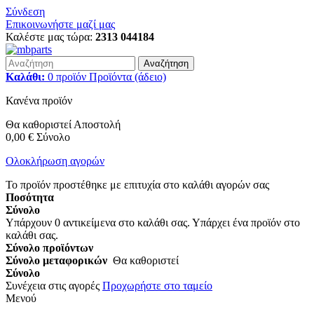
Σύνδεση
Επικοινωνήστε μαζί μας
Καλέστε μας τώρα:
2313 044184
Αναζήτηση
Καλάθι:
0
προϊόν
Προϊόντα
(άδειο)
Κανένα προϊόν
Θα καθοριστεί
Αποστολή
0,00 €
Σύνολο
Ολοκλήρωση αγορών
Το προϊόν προστέθηκε με επιτυχία στο καλάθι αγορών σας
Ποσότητα
Σύνολο
Υπάρχουν
0
αντικείμενα στο καλάθι σας.
Υπάρχει ένα προϊόν στο
καλάθι σας.
Σύνολο προϊόντων
Σύνολο μεταφορικών
Θα καθοριστεί
Σύνολο
Συνέχεια στις αγορές
Προχωρήστε στο ταμείο
Μενού