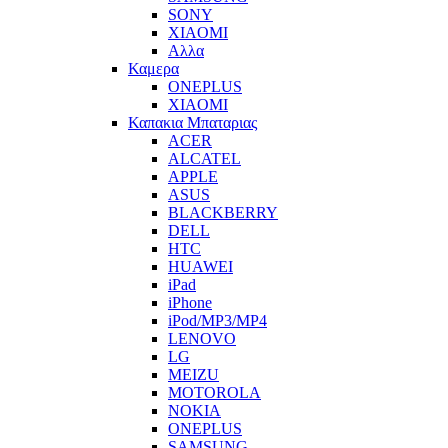
SONY
XIAOMI
Αλλα
Καμερα
ONEPLUS
XIAOMI
Καπακια Μπαταριας
ACER
ALCATEL
APPLE
ASUS
BLACKBERRY
DELL
HTC
HUAWEI
iPad
iPhone
iPod/MP3/MP4
LENOVO
LG
MEIZU
MOTOROLA
NOKIA
ONEPLUS
SAMSUNG