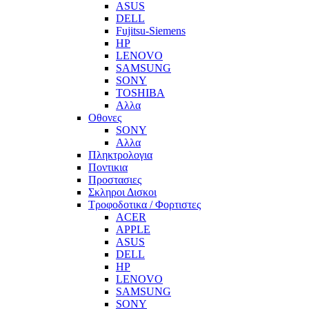
ASUS
DELL
Fujitsu-Siemens
HP
LENOVO
SAMSUNG
SONY
TOSHIBA
Αλλα
Οθονες
SONY
Αλλα
Πληκτρολογια
Ποντικια
Προστασιες
Σκληροι Δισκοι
Τροφοδοτικα / Φορτιστες
ACER
APPLE
ASUS
DELL
HP
LENOVO
SAMSUNG
SONY