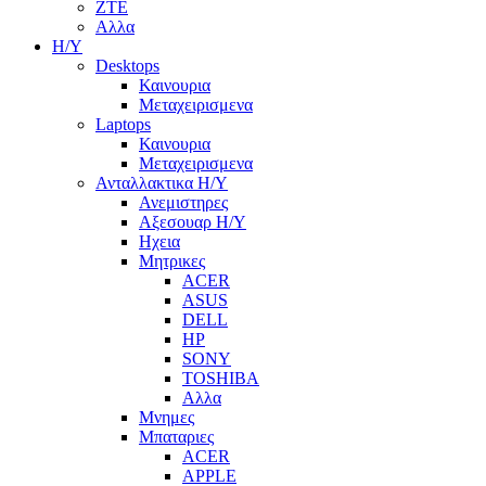
ZTE
Αλλα
Η/Υ
Desktops
Καινουρια
Μεταχειρισμενα
Laptops
Καινουρια
Μεταχειρισμενα
Ανταλλακτικα H/Y
Ανεμιστηρες
Αξεσουαρ Η/Υ
Ηχεια
Μητρικες
ACER
ASUS
DELL
HP
SONY
TOSHIBA
Αλλα
Μνημες
Μπαταριες
ACER
APPLE