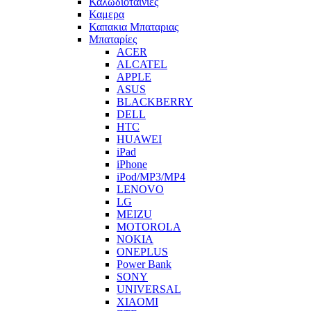
Καλωδιοταινιες
Καμερα
Καπακια Μπαταριας
Μπαταρίες
ACER
ALCATEL
APPLE
ASUS
BLACKBERRY
DELL
HTC
HUAWEI
iPad
iPhone
iPod/MP3/MP4
LENOVO
LG
MEIZU
MOTOROLA
NOKIA
ONEPLUS
Power Bank
SONY
UNIVERSAL
XIAOMI