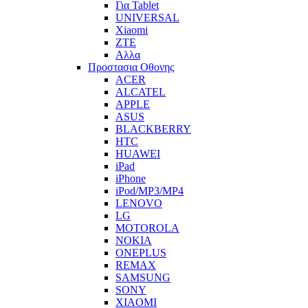
Για Tablet
UNIVERSAL
Xiaomi
ZTE
Αλλα
Προστασια Οθονης
ACER
ALCATEL
APPLE
ASUS
BLACKBERRY
HTC
HUAWEI
iPad
iPhone
iPod/MP3/MP4
LENOVO
LG
MOTOROLA
NOKIA
ONEPLUS
REMAX
SAMSUNG
SONY
XIAOMI