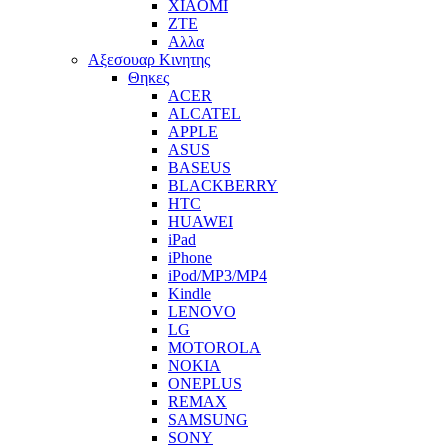
XIAOMI
ZTE
Αλλα
Αξεσουαρ Κινητης
Θηκες
ACER
ALCATEL
APPLE
ASUS
BASEUS
BLACKBERRY
HTC
HUAWEI
iPad
iPhone
iPod/MP3/MP4
Kindle
LENOVO
LG
MOTOROLA
NOKIA
ONEPLUS
REMAX
SAMSUNG
SONY