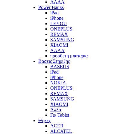
ΑΛΛΑ
Power Banks
iPad
iPhone
LEYOU
ONEPLUS
REMAX
SAMSUNG
XIAOMI
ΑΛΛΑ
προσθετη μπαταρια
Βασεις Στηριξης
BASEUS
iPad
iPhone
NOKIA
ONEPLUS
REMAX
SAMSUNG
XIAOMI
Αλλα
Για Tablet
Θηκες
ACER
ALCATEL