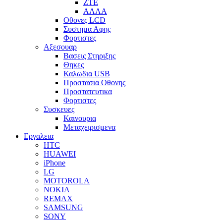
ZTE
ΑΛΛΑ
Οθονες LCD
Συστημα Αφης
Φορτιστες
Αξεσουαρ
Βασεις Στηριξης
Θηκες
Καλωδια USB
Προστασια Οθονης
Προστατευτικα
Φορτιστες
Συσκευες
Καινουρια
Μεταχειρισμενα
Εργαλεια
HTC
HUAWEI
iPhone
LG
MOTOROLA
NOKIA
REMAX
SAMSUNG
SONY