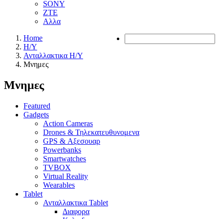
SONY
ZTE
Αλλα
Home
Η/Υ
Ανταλλακτικα H/Y
Μνημες
Μνημες
Featured
Gadgets
Action Cameras
Drones & Τηλεκατευθυνομενα
GPS & Αξεσουαρ
Powerbanks
Smartwatches
TVBOX
Virtual Reality
Wearables
Tablet
Ανταλλακτικα Tablet
Διαφορα