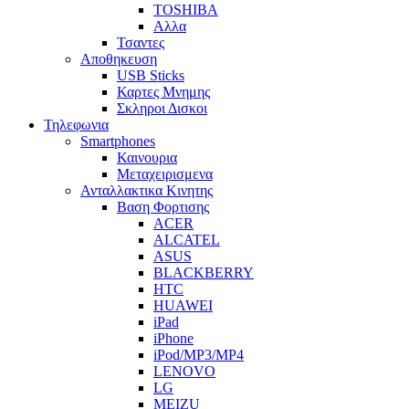
TOSHIBA
Αλλα
Τσαντες
Αποθηκευση
USB Sticks
Καρτες Μνημης
Σκληροι Δισκοι
Τηλεφωνια
Smartphones
Καινουρια
Μεταχειρισμενα
Ανταλλακτικα Κινητης
Βαση Φορτισης
ACER
ALCATEL
ASUS
BLACKBERRY
HTC
HUAWEI
iPad
iPhone
iPod/MP3/MP4
LENOVO
LG
MEIZU