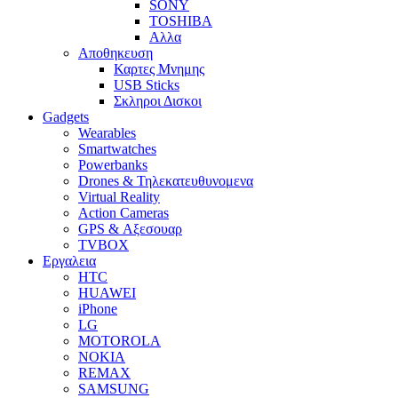
SONY
TOSHIBA
Αλλα
Αποθηκευση
Καρτες Μνημης
USB Sticks
Σκληροι Δισκοι
Gadgets
Wearables
Smartwatches
Powerbanks
Drones & Τηλεκατευθυνομενα
Virtual Reality
Action Cameras
GPS & Αξεσουαρ
TVBOX
Εργαλεια
HTC
HUAWEI
iPhone
LG
MOTOROLA
NOKIA
REMAX
SAMSUNG