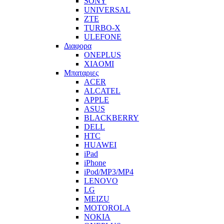
SONY
UNIVERSAL
ZTE
TURBO-X
ULEFONE
Διαφορα
ONEPLUS
XIAOMI
Μπαταριες
ACER
ALCATEL
APPLE
ASUS
BLACKBERRY
DELL
HTC
HUAWEI
iPad
iPhone
iPod/MP3/MP4
LENOVO
LG
MEIZU
MOTOROLA
NOKIA