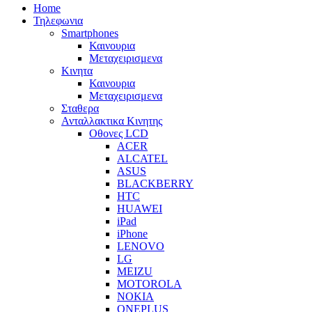
Home
Τηλεφωνια
Smartphones
Καινουρια
Μεταχειρισμενα
Κινητα
Καινουρια
Μεταχειρισμενα
Σταθερα
Ανταλλακτικα Κινητης
Οθονες LCD
ACER
ALCATEL
ASUS
BLACKBERRY
HTC
HUAWEI
iPad
iPhone
LENOVO
LG
MEIZU
MOTOROLA
NOKIA
ONEPLUS