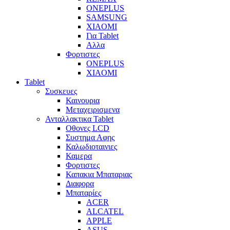
ONEPLUS
SAMSUNG
XIAOMI
Για Tablet
Αλλα
Φορτιστες
ONEPLUS
XIAOMI
Tablet
Συσκευες
Καινουρια
Μεταχειρισμενα
Ανταλλακτικα Tablet
Οθονες LCD
Συστημα Αφης
Καλωδιοταινιες
Καμερα
Φορτιστες
Καπακια Μπαταριας
Διαφορα
Μπαταρίες
ACER
ALCATEL
APPLE
ASUS