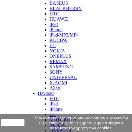
BASEUS
BLACKBERRY
HTC
HUAWEI
iPad
iPhone
iPod/MP3/MP4
KUCIPA
LG
NOKIA
ONEPLUS
REMAX
SAMSUNG
SONY
UNIVERSAL
XIAOMI
Αλλα
Πενακια
HTC
iPad
iPhone
LG
Η ιστοσελίδα χρησιμοποιεί cookies για την ευκολία
MOTOROLA
close
της περιήγησης. Με τη χρήση της αποδέχεστε
NOKIA
αυτόματα την χρήση των cookies.
ONEPLUS