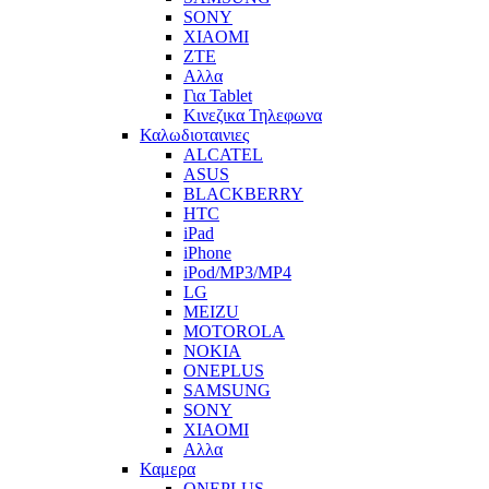
SONY
XIAOMI
ZTE
Αλλα
Για Tablet
Κινεζικα Τηλεφωνα
Καλωδιοταινιες
ALCATEL
ASUS
BLACKBERRY
HTC
iPad
iPhone
iPod/MP3/MP4
LG
MEIZU
MOTOROLA
NOKIA
ONEPLUS
SAMSUNG
SONY
XIAOMI
Αλλα
Καμερα
ONEPLUS