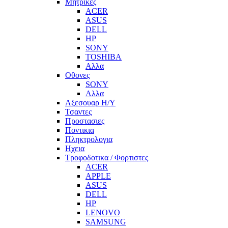
Μητρικες
ACER
ASUS
DELL
HP
SONY
TOSHIBA
Αλλα
Οθονες
SONY
Αλλα
Αξεσουαρ Η/Υ
Τσαντες
Προστασιες
Ποντικια
Πληκτρολογια
Ηχεια
Τροφοδοτικα / Φορτιστες
ACER
APPLE
ASUS
DELL
HP
LENOVO
SAMSUNG