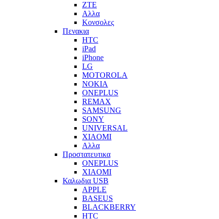
ZTE
Αλλα
Κονσολες
Πενακια
HTC
iPad
iPhone
LG
MOTOROLA
NOKIA
ONEPLUS
REMAX
SAMSUNG
SONY
UNIVERSAL
XIAOMI
Αλλα
Προστατευτικα
ONEPLUS
XIAOMI
Καλωδια USB
APPLE
BASEUS
BLACKBERRY
HTC