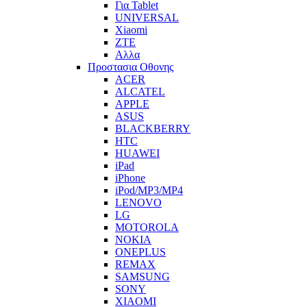
Για Tablet
UNIVERSAL
Xiaomi
ZTE
Αλλα
Προστασια Οθονης
ACER
ALCATEL
APPLE
ASUS
BLACKBERRY
HTC
HUAWEI
iPad
iPhone
iPod/MP3/MP4
LENOVO
LG
MOTOROLA
NOKIA
ONEPLUS
REMAX
SAMSUNG
SONY
XIAOMI