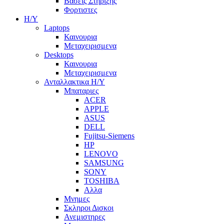
Βασεις Στηριξης
Φορτιστες
Η/Υ
Laptops
Καινουρια
Μεταχειρισμενα
Desktops
Καινουρια
Μεταχειρισμενα
Ανταλλακτικα H/Y
Μπαταριες
ACER
APPLE
ASUS
DELL
Fujitsu-Siemens
HP
LENOVO
SAMSUNG
SONY
TOSHIBA
Αλλα
Μνημες
Σκληροι Δισκοι
Ανεμιστηρες