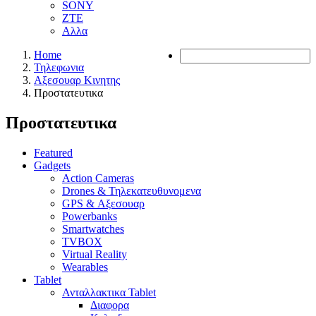
SONY
ZTE
Αλλα
Home
Τηλεφωνια
Αξεσουαρ Κινητης
Προστατευτικα
Προστατευτικα
Featured
Gadgets
Action Cameras
Drones & Τηλεκατευθυνομενα
GPS & Αξεσουαρ
Powerbanks
Smartwatches
TVBOX
Virtual Reality
Wearables
Tablet
Ανταλλακτικα Tablet
Διαφορα