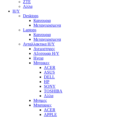
ZTE
Αλλα
Η/Υ
Desktops
Καινουρια
Μεταχειρισμενα
Laptops
Καινουρια
Μεταχειρισμενα
Ανταλλακτικα H/Y
Ανεμιστηρες
Αξεσουαρ Η/Υ
Ηχεια
Μητρικες
ACER
ASUS
DELL
HP
SONY
TOSHIBA
Αλλα
Μνημες
Μπαταριες
ACER
APPLE