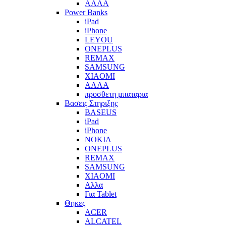
ΑΛΛΑ
Power Banks
iPad
iPhone
LEYOU
ONEPLUS
REMAX
SAMSUNG
XIAOMI
ΑΛΛΑ
προσθετη μπαταρια
Βασεις Στηριξης
BASEUS
iPad
iPhone
NOKIA
ONEPLUS
REMAX
SAMSUNG
XIAOMI
Αλλα
Για Tablet
Θηκες
ACER
ALCATEL