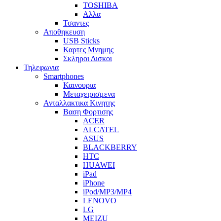
TOSHIBA
Αλλα
Τσαντες
Αποθηκευση
USB Sticks
Καρτες Μνημης
Σκληροι Δισκοι
Τηλεφωνια
Smartphones
Καινουρια
Μεταχειρισμενα
Ανταλλακτικα Κινητης
Βαση Φορτισης
ACER
ALCATEL
ASUS
BLACKBERRY
HTC
HUAWEI
iPad
iPhone
iPod/MP3/MP4
LENOVO
LG
MEIZU