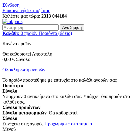
Σύνδεση
Επικοινωνήστε μαζί μας
Καλέστε μας τώρα:
2313 044184
Αναζήτηση
Καλάθι:
0
προϊόν
Προϊόντα
(άδειο)
Κανένα προϊόν
Θα καθοριστεί
Αποστολή
0,00 €
Σύνολο
Ολοκλήρωση αγορών
Το προϊόν προστέθηκε με επιτυχία στο καλάθι αγορών σας
Ποσότητα
Σύνολο
Υπάρχουν
0
αντικείμενα στο καλάθι σας.
Υπάρχει ένα προϊόν στο
καλάθι σας.
Σύνολο προϊόντων
Σύνολο μεταφορικών
Θα καθοριστεί
Σύνολο
Συνέχεια στις αγορές
Προχωρήστε στο ταμείο
Μενού