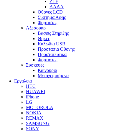
ZTE
ΑΛΛΑ
Οθονες LCD
Συστημα Αφης
Φορτιστες
Αξεσουαρ
Βασεις Στηριξης
Θηκες
Καλωδια USB
Προστασια Οθονης
Προστατευτικα
Φορτιστες
Συσκευες
Καινουρια
Μεταχειρισμενα
Εργαλεια
HTC
HUAWEI
iPhone
LG
MOTOROLA
NOKIA
REMAX
SAMSUNG
SONY