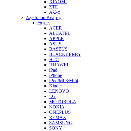
XIAOMI
ZTE
Αλλα
Αξεσουαρ Κινητης
Θηκες
ACER
ALCATEL
APPLE
ASUS
BASEUS
BLACKBERRY
HTC
HUAWEI
iPad
iPhone
iPod/MP3/MP4
Kindle
LENOVO
LG
MOTOROLA
NOKIA
ONEPLUS
REMAX
SAMSUNG
SONY