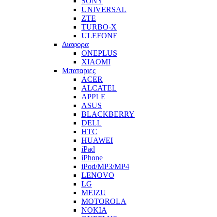
SONY
UNIVERSAL
ZTE
TURBO-X
ULEFONE
Διαφορα
ONEPLUS
XIAOMI
Μπαταριες
ACER
ALCATEL
APPLE
ASUS
BLACKBERRY
DELL
HTC
HUAWEI
iPad
iPhone
iPod/MP3/MP4
LENOVO
LG
MEIZU
MOTOROLA
NOKIA