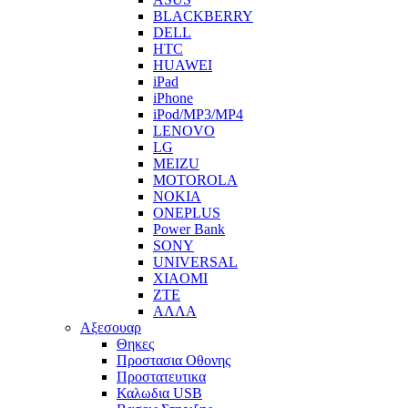
BLACKBERRY
DELL
HTC
HUAWEI
iPad
iPhone
iPod/MP3/MP4
LENOVO
LG
MEIZU
MOTOROLA
NOKIA
ONEPLUS
Power Bank
SONY
UNIVERSAL
XIAOMI
ZTE
ΑΛΛΑ
Αξεσουαρ
Θηκες
Προστασια Οθονης
Προστατευτικα
Καλωδια USB