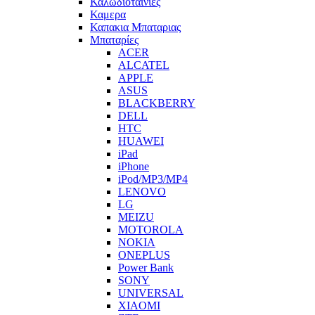
Καλωδιοταινιες
Καμερα
Καπακια Μπαταριας
Μπαταρίες
ACER
ALCATEL
APPLE
ASUS
BLACKBERRY
DELL
HTC
HUAWEI
iPad
iPhone
iPod/MP3/MP4
LENOVO
LG
MEIZU
MOTOROLA
NOKIA
ONEPLUS
Power Bank
SONY
UNIVERSAL
XIAOMI