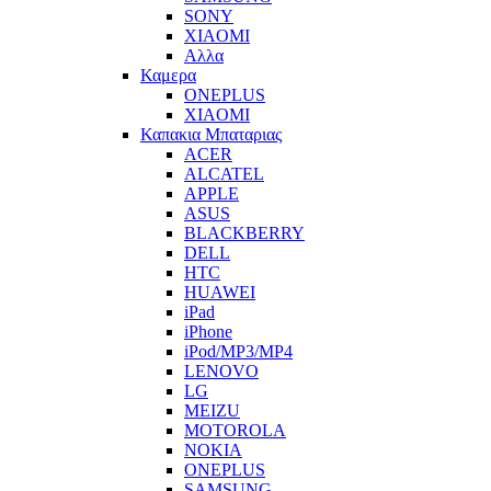
SONY
XIAOMI
Αλλα
Καμερα
ONEPLUS
XIAOMI
Καπακια Μπαταριας
ACER
ALCATEL
APPLE
ASUS
BLACKBERRY
DELL
HTC
HUAWEI
iPad
iPhone
iPod/MP3/MP4
LENOVO
LG
MEIZU
MOTOROLA
NOKIA
ONEPLUS
SAMSUNG