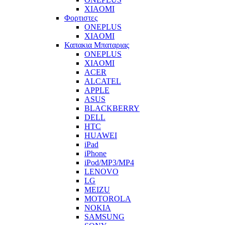
XIAOMI
Φορτιστες
ONEPLUS
XIAOMI
Καπακια Μπαταριας
ONEPLUS
XIAOMI
ACER
ALCATEL
APPLE
ASUS
BLACKBERRY
DELL
HTC
HUAWEI
iPad
iPhone
iPod/MP3/MP4
LENOVO
LG
MEIZU
MOTOROLA
NOKIA
SAMSUNG