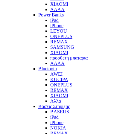
XIAOMI
ΑΛΛΑ
Power Banks
iPad
iPhone
LEYOU
ONEPLUS
REMAX
SAMSUNG
XIAOMI
προσθετη μπαταρια
ΑΛΛΑ
Bluetooth
AWEI
KUCIPA
ONEPLUS
REMAX
XIAOMI
Αλλα
Βασεις Στηριξης
BASEUS
iPad
iPhone
NOKIA
REMAX