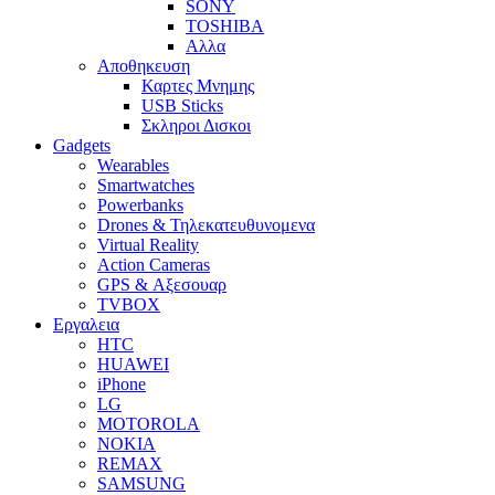
SONY
TOSHIBA
Αλλα
Αποθηκευση
Καρτες Μνημης
USB Sticks
Σκληροι Δισκοι
Gadgets
Wearables
Smartwatches
Powerbanks
Drones & Τηλεκατευθυνομενα
Virtual Reality
Action Cameras
GPS & Αξεσουαρ
TVBOX
Εργαλεια
HTC
HUAWEI
iPhone
LG
MOTOROLA
NOKIA
REMAX
SAMSUNG