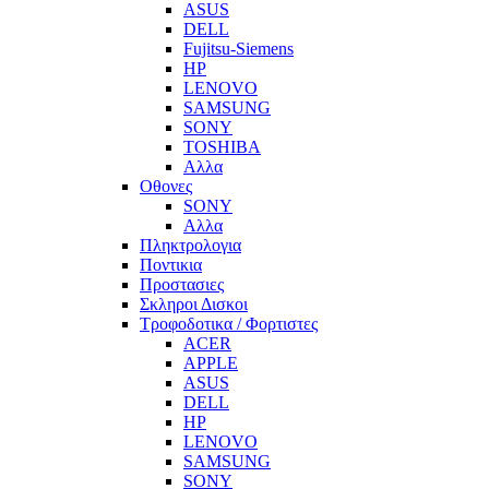
ASUS
DELL
Fujitsu-Siemens
HP
LENOVO
SAMSUNG
SONY
TOSHIBA
Αλλα
Οθονες
SONY
Αλλα
Πληκτρολογια
Ποντικια
Προστασιες
Σκληροι Δισκοι
Τροφοδοτικα / Φορτιστες
ACER
APPLE
ASUS
DELL
HP
LENOVO
SAMSUNG
SONY