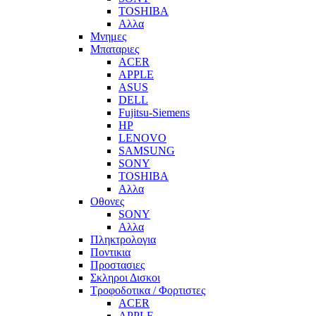
TOSHIBA
Αλλα
Μνημες
Μπαταριες
ACER
APPLE
ASUS
DELL
Fujitsu-Siemens
HP
LENOVO
SAMSUNG
SONY
TOSHIBA
Αλλα
Οθονες
SONY
Αλλα
Πληκτρολογια
Ποντικια
Προστασιες
Σκληροι Δισκοι
Τροφοδοτικα / Φορτιστες
ACER
APPLE