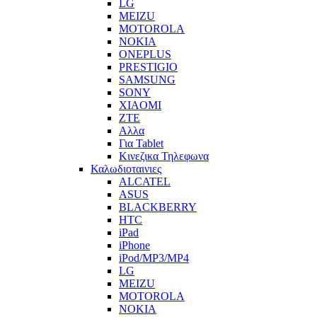
LG
MEIZU
MOTOROLA
NOKIA
ONEPLUS
PRESTIGIO
SAMSUNG
SONY
XIAOMI
ZTE
Αλλα
Για Tablet
Κινεζικα Τηλεφωνα
Καλωδιοταινιες
ALCATEL
ASUS
BLACKBERRY
HTC
iPad
iPhone
iPod/MP3/MP4
LG
MEIZU
MOTOROLA
NOKIA