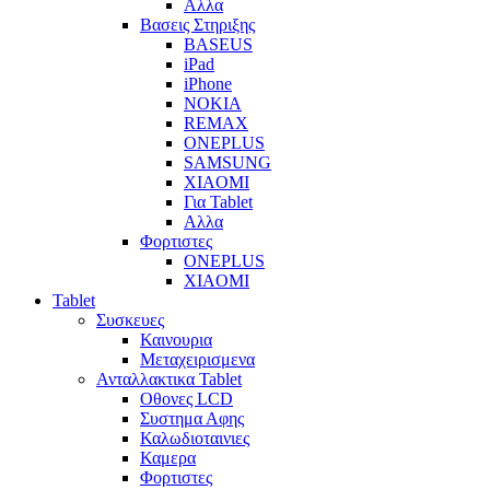
Αλλα
Βασεις Στηριξης
BASEUS
iPad
iPhone
NOKIA
REMAX
ONEPLUS
SAMSUNG
XIAOMI
Για Tablet
Αλλα
Φορτιστες
ONEPLUS
XIAOMI
Tablet
Συσκευες
Καινουρια
Μεταχειρισμενα
Ανταλλακτικα Tablet
Οθονες LCD
Συστημα Αφης
Καλωδιοταινιες
Καμερα
Φορτιστες