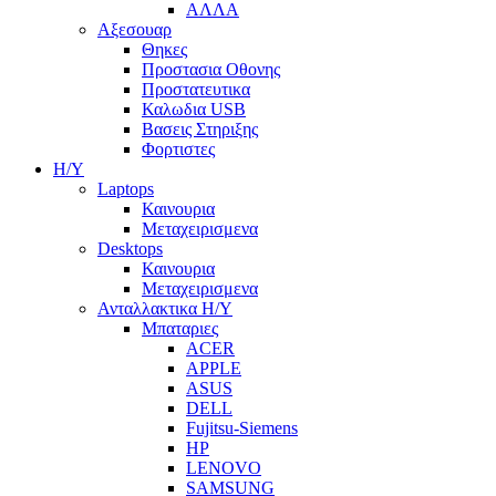
ΑΛΛΑ
Αξεσουαρ
Θηκες
Προστασια Οθονης
Προστατευτικα
Καλωδια USB
Βασεις Στηριξης
Φορτιστες
Η/Υ
Laptops
Καινουρια
Μεταχειρισμενα
Desktops
Καινουρια
Μεταχειρισμενα
Ανταλλακτικα H/Y
Μπαταριες
ACER
APPLE
ASUS
DELL
Fujitsu-Siemens
HP
LENOVO
SAMSUNG