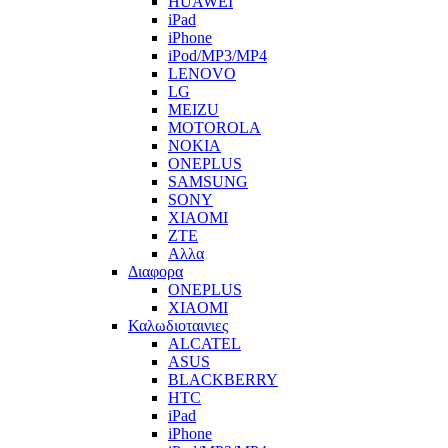
HUAWEI
iPad
iPhone
iPod/MP3/MP4
LENOVO
LG
MEIZU
MOTOROLA
NOKIA
ONEPLUS
SAMSUNG
SONY
XIAOMI
ZTE
Αλλα
Διαφορα
ONEPLUS
XIAOMI
Καλωδιοταινιες
ALCATEL
ASUS
BLACKBERRY
HTC
iPad
iPhone