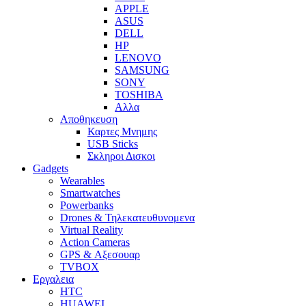
APPLE
ASUS
DELL
HP
LENOVO
SAMSUNG
SONY
TOSHIBA
Αλλα
Αποθηκευση
Καρτες Μνημης
USB Sticks
Σκληροι Δισκοι
Gadgets
Wearables
Smartwatches
Powerbanks
Drones & Τηλεκατευθυνομενα
Virtual Reality
Action Cameras
GPS & Αξεσουαρ
TVBOX
Εργαλεια
HTC
HUAWEI