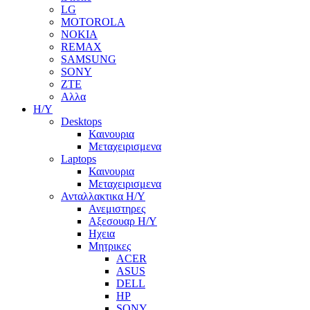
LG
MOTOROLA
NOKIA
REMAX
SAMSUNG
SONY
ZTE
Αλλα
Η/Υ
Desktops
Καινουρια
Μεταχειρισμενα
Laptops
Καινουρια
Μεταχειρισμενα
Ανταλλακτικα H/Y
Ανεμιστηρες
Αξεσουαρ Η/Υ
Ηχεια
Μητρικες
ACER
ASUS
DELL
HP
SONY