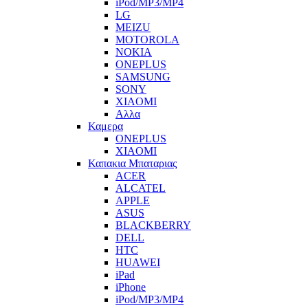
iPod/MP3/MP4
LG
MEIZU
MOTOROLA
NOKIA
ONEPLUS
SAMSUNG
SONY
XIAOMI
Αλλα
Καμερα
ONEPLUS
XIAOMI
Καπακια Μπαταριας
ACER
ALCATEL
APPLE
ASUS
BLACKBERRY
DELL
HTC
HUAWEI
iPad
iPhone
iPod/MP3/MP4