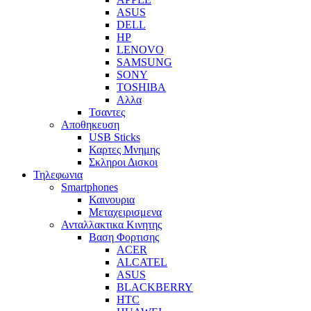
ASUS
DELL
HP
LENOVO
SAMSUNG
SONY
TOSHIBA
Αλλα
Τσαντες
Αποθηκευση
USB Sticks
Καρτες Μνημης
Σκληροι Δισκοι
Τηλεφωνια
Smartphones
Καινουρια
Μεταχειρισμενα
Ανταλλακτικα Κινητης
Βαση Φορτισης
ACER
ALCATEL
ASUS
BLACKBERRY
HTC