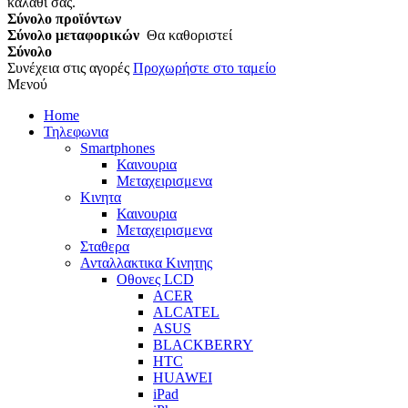
καλάθι σας.
Σύνολο προϊόντων
Σύνολο μεταφορικών
Θα καθοριστεί
Σύνολο
Συνέχεια στις αγορές
Προχωρήστε στο ταμείο
Μενού
Home
Τηλεφωνια
Smartphones
Καινουρια
Μεταχειρισμενα
Κινητα
Καινουρια
Μεταχειρισμενα
Σταθερα
Ανταλλακτικα Κινητης
Οθονες LCD
ACER
ALCATEL
ASUS
BLACKBERRY
HTC
HUAWEI
iPad