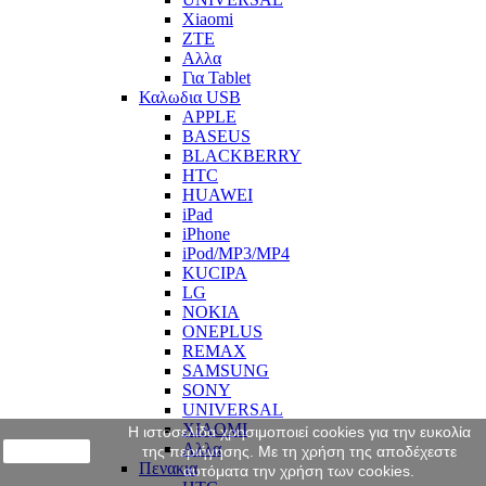
Xiaomi
ZTE
Αλλα
Για Tablet
Καλωδια USB
APPLE
BASEUS
BLACKBERRY
HTC
HUAWEI
iPad
iPhone
iPod/MP3/MP4
KUCIPA
LG
NOKIA
ONEPLUS
REMAX
SAMSUNG
SONY
UNIVERSAL
XIAOMI
Η ιστοσελίδα χρησιμοποιεί cookies για την ευκολία
Αλλα
close
της περιήγησης. Με τη χρήση της αποδέχεστε
Πενακια
αυτόματα την χρήση των cookies.