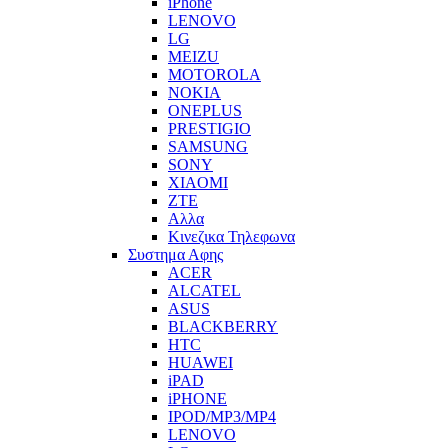
iPhone
LENOVO
LG
MEIZU
MOTOROLA
NOKIA
ONEPLUS
PRESTIGIO
SAMSUNG
SONY
XIAOMI
ZTE
Αλλα
Κινεζικα Τηλεφωνα
Συστημα Αφης
ACER
ALCATEL
ASUS
BLACKBERRY
HTC
HUAWEI
iPAD
iPHONE
IPOD/MP3/MP4
LENOVO