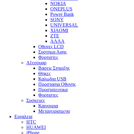
NOKIA
ONEPLUS
Power Bank
SONY
UNIVERSAL
XIAOMI
ZTE
ΑΛΛΑ
Οθονες LCD
Συστημα Αφης
Φορτιστες
Αξεσουαρ
Βασεις Στηριξης
Θηκες
Καλωδια USB
Προστασια Οθονης
Προστατευτικα
Φορτιστες
Συσκευες
Καινουρια
Μεταχειρισμενα
Εργαλεια
HTC
HUAWEI
iPhone