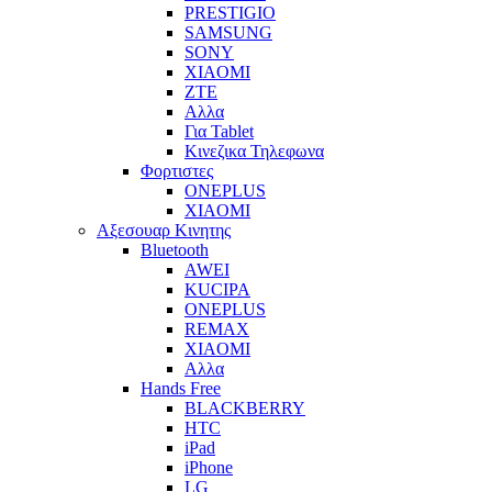
PRESTIGIO
SAMSUNG
SONY
XIAOMI
ZTE
Αλλα
Για Tablet
Κινεζικα Τηλεφωνα
Φορτιστες
ONEPLUS
XIAOMI
Αξεσουαρ Κινητης
Bluetooth
AWEI
KUCIPA
ONEPLUS
REMAX
XIAOMI
Αλλα
Hands Free
BLACKBERRY
HTC
iPad
iPhone
LG