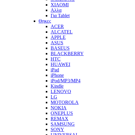
XIAOMI
Αλλα
Για Tablet
Θηκες
ACER
ALCATEL
APPLE
ASUS
BASEUS
BLACKBERRY
HTC
HUAWEI
iPad
iPhone
iPod/MP3/MP4
Kindle
LENOVO
LG
MOTOROLA
NOKIA
ONEPLUS
REMAX
SAMSUNG
SONY
UNIVERSAL