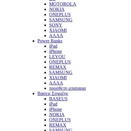
MOTOROLA
NOKIA
ONEPLUS
SAMSUNG
SONY
XIAOMI
ΑΛΛΑ
Power Banks
iPad
iPhone
LEYOU
ONEPLUS
REMAX
SAMSUNG
XIAOMI
ΑΛΛΑ
προσθετη μπαταρια
Βασεις Στηριξης
BASEUS
iPad
iPhone
NOKIA
ONEPLUS
REMAX
SAMSUNG