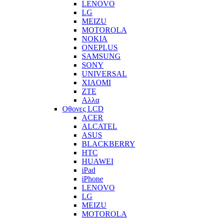
LENOVO
LG
MEIZU
MOTOROLA
NOKIA
ONEPLUS
SAMSUNG
SONY
UNIVERSAL
XIAOMI
ZTE
Αλλα
Οθονες LCD
ACER
ALCATEL
ASUS
BLACKBERRY
HTC
HUAWEI
iPad
iPhone
LENOVO
LG
MEIZU
MOTOROLA