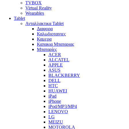
TVBOX
Virtual Reality
Wearables
Tablet
Ανταλλακτικα Tablet
Διαφορα
Καλωδιοταινιες
Καμερα
Καπακια Μπαταριας
Μπαταρίες
ACER
ALCATEL
APPLE
ASUS
BLACKBERRY
DELL
HTC
HUAWEI
iPad
iPhone
iPod/MP3/MP4
LENOVO
LG
MEIZU
MOTOROLA