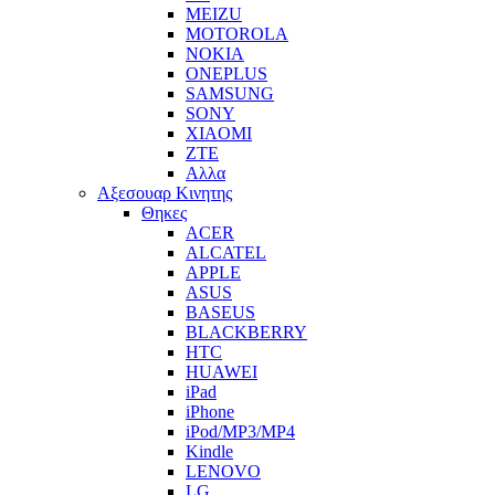
MEIZU
MOTOROLA
NOKIA
ONEPLUS
SAMSUNG
SONY
XIAOMI
ZTE
Αλλα
Αξεσουαρ Κινητης
Θηκες
ACER
ALCATEL
APPLE
ASUS
BASEUS
BLACKBERRY
HTC
HUAWEI
iPad
iPhone
iPod/MP3/MP4
Kindle
LENOVO
LG