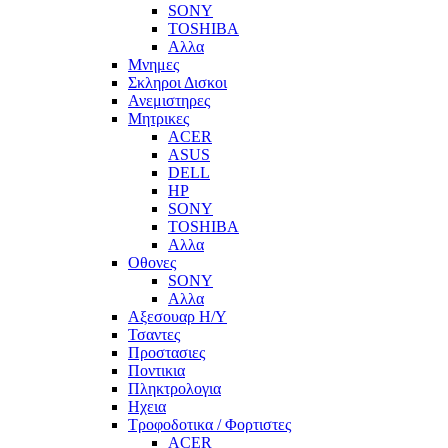
SONY
TOSHIBA
Αλλα
Μνημες
Σκληροι Δισκοι
Ανεμιστηρες
Μητρικες
ACER
ASUS
DELL
HP
SONY
TOSHIBA
Αλλα
Οθονες
SONY
Αλλα
Αξεσουαρ Η/Υ
Τσαντες
Προστασιες
Ποντικια
Πληκτρολογια
Ηχεια
Τροφοδοτικα / Φορτιστες
ACER