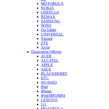
MOTOROLA
NOKIA
ONEPLUS
REMAX
SAMSUNG
SONY
Για Tablet
UNIVERSAL
Xiaomi
ZTE
Αλλα
Προστασια Οθονης
ACER
ALCATEL
APPLE
ASUS
BLACKBERRY
HTC
HUAWEI
iPad
iPhone
iPod/MP3/MP4
LENOVO
LG
MOTOROLA