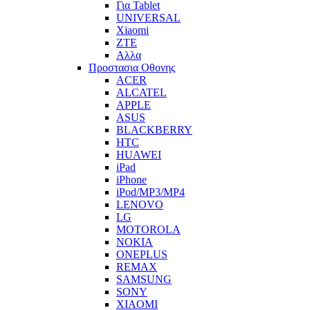
Για Tablet
UNIVERSAL
Xiaomi
ZTE
Αλλα
Προστασια Οθονης
ACER
ALCATEL
APPLE
ASUS
BLACKBERRY
HTC
HUAWEI
iPad
iPhone
iPod/MP3/MP4
LENOVO
LG
MOTOROLA
NOKIA
ONEPLUS
REMAX
SAMSUNG
SONY
XIAOMI