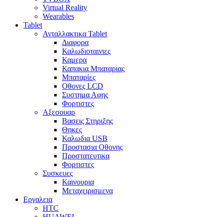
Virtual Reality
Wearables
Tablet
Ανταλλακτικα Tablet
Διαφορα
Καλωδιοταινιες
Καμερα
Καπακια Μπαταριας
Μπαταρίες
Οθονες LCD
Συστημα Αφης
Φορτιστες
Αξεσουαρ
Βασεις Στηριξης
Θηκες
Καλωδια USB
Προστασια Οθονης
Προστατευτικα
Φορτιστες
Συσκευες
Καινουρια
Μεταχειρισμενα
Εργαλεια
HTC
HUAWEI