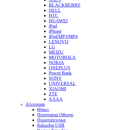
BLACKBERRY
DELL
HTC
HUAWEI
iPad
iPhone
iPod/MP3/MP4
LENOVO
LG
MEIZU
MOTOROLA
NOKIA
ONEPLUS
Power Bank
SONY
UNIVERSAL
XIAOMI
ZTE
ΑΛΛΑ
Αξεσουαρ
Θηκες
Προστασια Οθονης
Προστατευτικα
Καλωδια USB