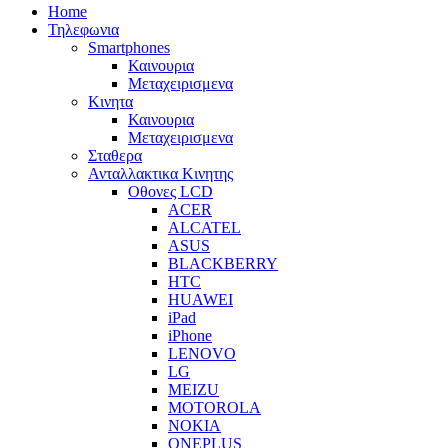
Home
Τηλεφωνια
Smartphones
Καινουρια
Μεταχειρισμενα
Κινητα
Καινουρια
Μεταχειρισμενα
Σταθερα
Ανταλλακτικα Κινητης
Οθονες LCD
ACER
ALCATEL
ASUS
BLACKBERRY
HTC
HUAWEI
iPad
iPhone
LENOVO
LG
MEIZU
MOTOROLA
NOKIA
ONEPLUS