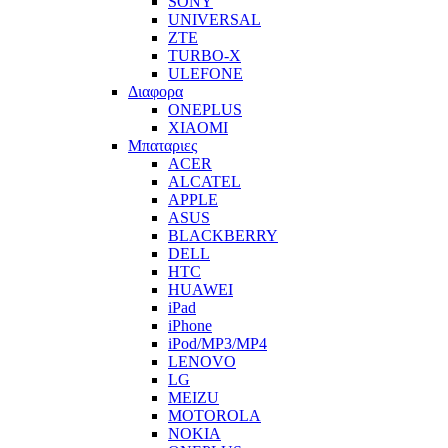
SONY
UNIVERSAL
ZTE
TURBO-X
ULEFONE
Διαφορα
ONEPLUS
XIAOMI
Μπαταριες
ACER
ALCATEL
APPLE
ASUS
BLACKBERRY
DELL
HTC
HUAWEI
iPad
iPhone
iPod/MP3/MP4
LENOVO
LG
MEIZU
MOTOROLA
NOKIA