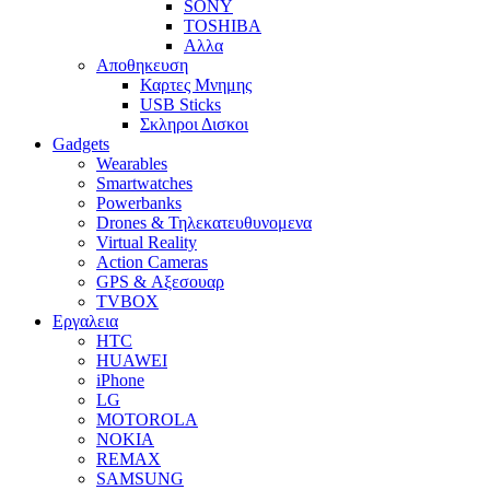
SONY
TOSHIBA
Αλλα
Αποθηκευση
Καρτες Μνημης
USB Sticks
Σκληροι Δισκοι
Gadgets
Wearables
Smartwatches
Powerbanks
Drones & Τηλεκατευθυνομενα
Virtual Reality
Action Cameras
GPS & Αξεσουαρ
TVBOX
Εργαλεια
HTC
HUAWEI
iPhone
LG
MOTOROLA
NOKIA
REMAX
SAMSUNG