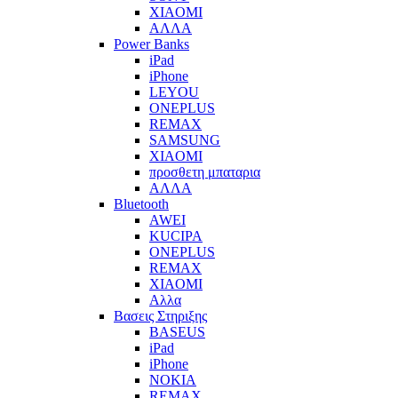
XIAOMI
ΑΛΛΑ
Power Banks
iPad
iPhone
LEYOU
ONEPLUS
REMAX
SAMSUNG
XIAOMI
προσθετη μπαταρια
ΑΛΛΑ
Bluetooth
AWEI
KUCIPA
ONEPLUS
REMAX
XIAOMI
Αλλα
Βασεις Στηριξης
BASEUS
iPad
iPhone
NOKIA
REMAX