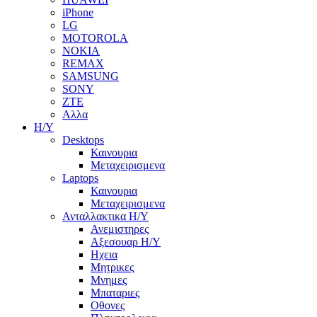
iPhone
LG
MOTOROLA
NOKIA
REMAX
SAMSUNG
SONY
ZTE
Αλλα
Η/Υ
Desktops
Καινουρια
Μεταχειρισμενα
Laptops
Καινουρια
Μεταχειρισμενα
Ανταλλακτικα H/Y
Ανεμιστηρες
Αξεσουαρ Η/Υ
Ηχεια
Μητρικες
Μνημες
Μπαταριες
Οθονες