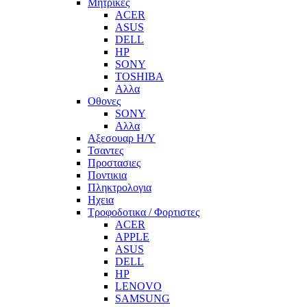
Μητρικες
ACER
ASUS
DELL
HP
SONY
TOSHIBA
Αλλα
Οθονες
SONY
Αλλα
Αξεσουαρ Η/Υ
Τσαντες
Προστασιες
Ποντικια
Πληκτρολογια
Ηχεια
Τροφοδοτικα / Φορτιστες
ACER
APPLE
ASUS
DELL
HP
LENOVO
SAMSUNG