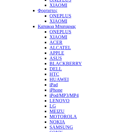
XIAOMI
Φορτιστες
ONEPLUS
XIAOMI
Καπακια Μπαταριας
ONEPLUS
XIAOMI
ACER
ALCATEL
APPLE
ASUS
BLACKBERRY
DELL
HTC
HUAWEI
iPad
iPhone
iPod/MP3/MP4
LENOVO
LG
MEIZU
MOTOROLA
NOKIA
SAMSUNG