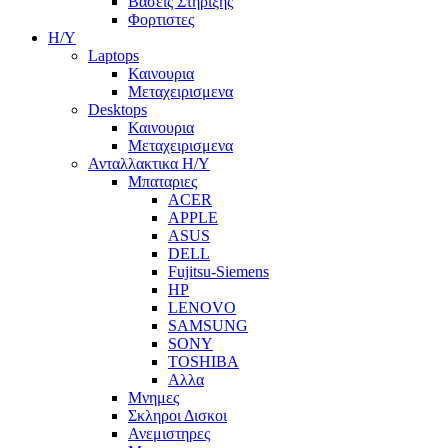
Βασεις Στηριξης
Φορτιστες
Η/Υ
Laptops
Καινουρια
Μεταχειρισμενα
Desktops
Καινουρια
Μεταχειρισμενα
Ανταλλακτικα H/Y
Μπαταριες
ACER
APPLE
ASUS
DELL
Fujitsu-Siemens
HP
LENOVO
SAMSUNG
SONY
TOSHIBA
Αλλα
Μνημες
Σκληροι Δισκοι
Ανεμιστηρες