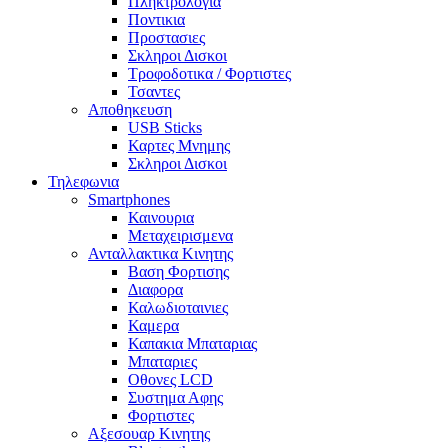
Πληκτρολογια
Ποντικια
Προστασιες
Σκληροι Δισκοι
Τροφοδοτικα / Φορτιστες
Τσαντες
Αποθηκευση
USB Sticks
Καρτες Μνημης
Σκληροι Δισκοι
Τηλεφωνια
Smartphones
Καινουρια
Μεταχειρισμενα
Ανταλλακτικα Κινητης
Βαση Φορτισης
Διαφορα
Καλωδιοταινιες
Καμερα
Καπακια Μπαταριας
Μπαταριες
Οθονες LCD
Συστημα Αφης
Φορτιστες
Αξεσουαρ Κινητης