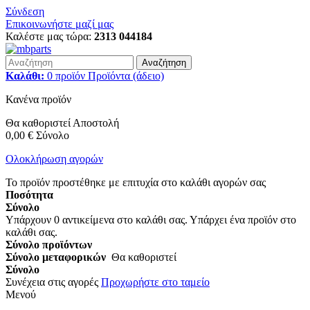
Σύνδεση
Επικοινωνήστε μαζί μας
Καλέστε μας τώρα:
2313 044184
Αναζήτηση
Καλάθι:
0
προϊόν
Προϊόντα
(άδειο)
Κανένα προϊόν
Θα καθοριστεί
Αποστολή
0,00 €
Σύνολο
Ολοκλήρωση αγορών
Το προϊόν προστέθηκε με επιτυχία στο καλάθι αγορών σας
Ποσότητα
Σύνολο
Υπάρχουν
0
αντικείμενα στο καλάθι σας.
Υπάρχει ένα προϊόν στο
καλάθι σας.
Σύνολο προϊόντων
Σύνολο μεταφορικών
Θα καθοριστεί
Σύνολο
Συνέχεια στις αγορές
Προχωρήστε στο ταμείο
Μενού