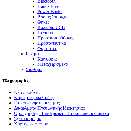
Bluetooth
Hands Free
Power Banks
Βασεις Στηριξης
Θηκες
Καλωδια USB
Πενακια
Προστασια Οθονης
Προστατευτικα
Φορτιστες
Κινητα
Καινουρια
Μεταχειρισμενα
Σταθερα
Πληροφορίες
Νέα προϊόντα
Κορυφαίες πωλήσεις
Επικοινωνήστε μαζί μας
Δικαιώματα Πνευματικής Ιδιοκτησίας
Όροι χρήσης - Επιστροφές - Προσωπικά δεδομένα
Σχετικά με μας
Χάρτης ιστοτόπου