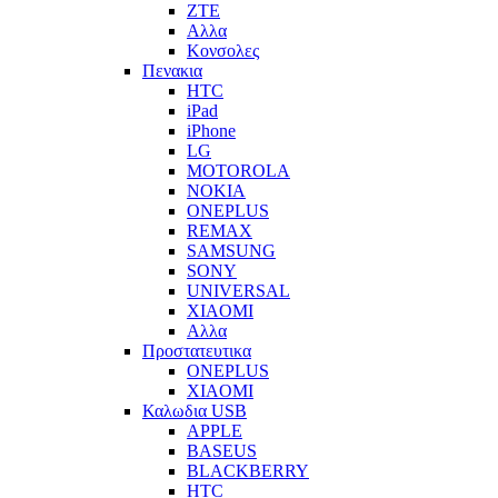
ZTE
Αλλα
Κονσολες
Πενακια
HTC
iPad
iPhone
LG
MOTOROLA
NOKIA
ONEPLUS
REMAX
SAMSUNG
SONY
UNIVERSAL
XIAOMI
Αλλα
Προστατευτικα
ONEPLUS
XIAOMI
Καλωδια USB
APPLE
BASEUS
BLACKBERRY
HTC