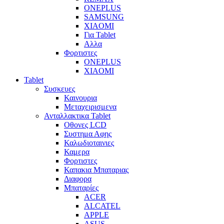
ONEPLUS
SAMSUNG
XIAOMI
Για Tablet
Αλλα
Φορτιστες
ONEPLUS
XIAOMI
Tablet
Συσκευες
Καινουρια
Μεταχειρισμενα
Ανταλλακτικα Tablet
Οθονες LCD
Συστημα Αφης
Καλωδιοταινιες
Καμερα
Φορτιστες
Καπακια Μπαταριας
Διαφορα
Μπαταρίες
ACER
ALCATEL
APPLE
ASUS