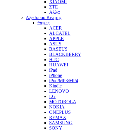
XIAOMI
ZTE
Αλλα
Αξεσουαρ Κινητης
Θηκες
ACER
ALCATEL
APPLE
ASUS
BASEUS
BLACKBERRY
HTC
HUAWEI
iPad
iPhone
iPod/MP3/MP4
Kindle
LENOVO
LG
MOTOROLA
NOKIA
ONEPLUS
REMAX
SAMSUNG
SONY