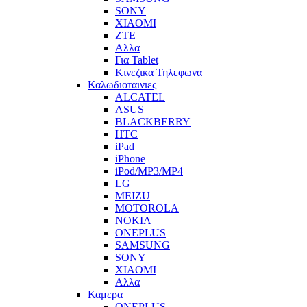
SONY
XIAOMI
ZTE
Αλλα
Για Tablet
Κινεζικα Τηλεφωνα
Καλωδιοταινιες
ALCATEL
ASUS
BLACKBERRY
HTC
iPad
iPhone
iPod/MP3/MP4
LG
MEIZU
MOTOROLA
NOKIA
ONEPLUS
SAMSUNG
SONY
XIAOMI
Αλλα
Καμερα
ONEPLUS