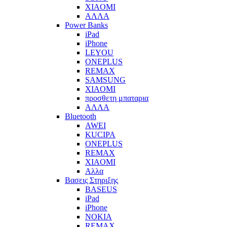
XIAOMI
ΑΛΛΑ
Power Banks
iPad
iPhone
LEYOU
ONEPLUS
REMAX
SAMSUNG
XIAOMI
προσθετη μπαταρια
ΑΛΛΑ
Bluetooth
AWEI
KUCIPA
ONEPLUS
REMAX
XIAOMI
Αλλα
Βασεις Στηριξης
BASEUS
iPad
iPhone
NOKIA
REMAX