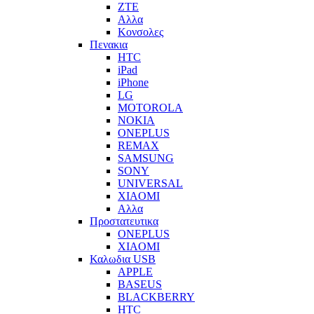
ZTE
Αλλα
Κονσολες
Πενακια
HTC
iPad
iPhone
LG
MOTOROLA
NOKIA
ONEPLUS
REMAX
SAMSUNG
SONY
UNIVERSAL
XIAOMI
Αλλα
Προστατευτικα
ONEPLUS
XIAOMI
Καλωδια USB
APPLE
BASEUS
BLACKBERRY
HTC