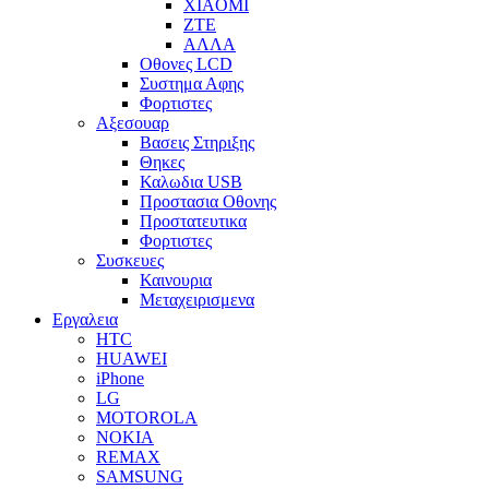
XIAOMI
ZTE
ΑΛΛΑ
Οθονες LCD
Συστημα Αφης
Φορτιστες
Αξεσουαρ
Βασεις Στηριξης
Θηκες
Καλωδια USB
Προστασια Οθονης
Προστατευτικα
Φορτιστες
Συσκευες
Καινουρια
Μεταχειρισμενα
Εργαλεια
HTC
HUAWEI
iPhone
LG
MOTOROLA
NOKIA
REMAX
SAMSUNG