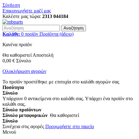
Σύνδεση
Επικοινωνήστε μαζί μας
Καλέστε μας τώρα:
2313 044184
Αναζήτηση
Καλάθι:
0
προϊόν
Προϊόντα
(άδειο)
Κανένα προϊόν
Θα καθοριστεί
Αποστολή
0,00 €
Σύνολο
Ολοκλήρωση αγορών
Το προϊόν προστέθηκε με επιτυχία στο καλάθι αγορών σας
Ποσότητα
Σύνολο
Υπάρχουν
0
αντικείμενα στο καλάθι σας.
Υπάρχει ένα προϊόν στο
καλάθι σας.
Σύνολο προϊόντων
Σύνολο μεταφορικών
Θα καθοριστεί
Σύνολο
Συνέχεια στις αγορές
Προχωρήστε στο ταμείο
Μενού