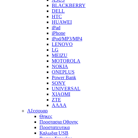
BLACKBERRY
DELL
HTC
HUAWEI
iPad
iPhone
iPod/MP3/MP4
LENOVO
LG
MEIZU
MOTOROLA
NOKIA
ONEPLUS
Power Bank
SONY
UNIVERSAL
XIAOMI
ZTE
ΑΛΛΑ
Αξεσουαρ
Θηκες
Προστασια Οθονης
Προστατευτικα
Καλωδια USB