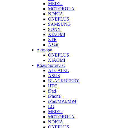
MEIZU
MOTOROLA
NOKIA
ONEPLUS
SAMSUNG
SONY
XIAOMI
ZTE
Αλλα
Διαφορα
ONEPLUS
XIAOMI
Καλωδιοταινιες
ALCATEL
ASUS
BLACKBERRY
HTC
iPad
iPhone
iPod/MP3/MP4
LG
MEIZU
MOTOROLA
NOKIA
ONEPLUS