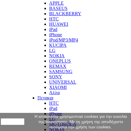
APPLE
BASEUS
BLACKBERRY
HTC
HUAWEI
iPad
iPhone
iPod/MP3/MP4
KUCIPA
LG
NOKIA
ONEPLUS
REMAX
SAMSUNG
SONY
UNIVERSAL
XIAOMI
Αλλα
Πενακια
HTC
iPad
iPhone
Η ιστοσελίδα χρησιμοποιεί cookies για την ευκολία
LG
close
της περιήγησης. Με τη χρήση της αποδέχεστε
MOTOROLA
αυτόματα την χρήση των cookies.
NOKIA