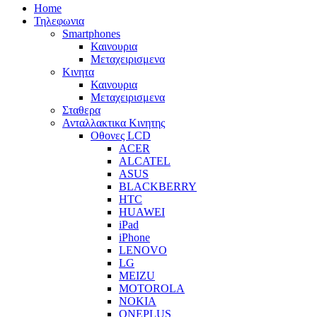
Home
Τηλεφωνια
Smartphones
Καινουρια
Μεταχειρισμενα
Κινητα
Καινουρια
Μεταχειρισμενα
Σταθερα
Ανταλλακτικα Κινητης
Οθονες LCD
ACER
ALCATEL
ASUS
BLACKBERRY
HTC
HUAWEI
iPad
iPhone
LENOVO
LG
MEIZU
MOTOROLA
NOKIA
ONEPLUS