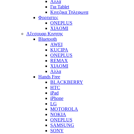
Αλλα
Για Tablet
Κινεζικα Τηλεφωνα
Φορτιστες
ONEPLUS
XIAOMI
Αξεσουαρ Κινητης
Bluetooth
AWEI
KUCIPA
ONEPLUS
REMAX
XIAOMI
Αλλα
Hands Free
BLACKBERRY
HTC
iPad
iPhone
LG
MOTOROLA
NOKIA
ONEPLUS
SAMSUNG
SONY