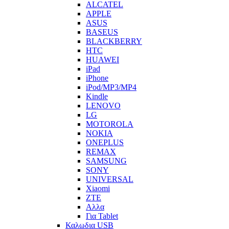
ALCATEL
APPLE
ASUS
BASEUS
BLACKBERRY
HTC
HUAWEI
iPad
iPhone
iPod/MP3/MP4
Kindle
LENOVO
LG
MOTOROLA
NOKIA
ONEPLUS
REMAX
SAMSUNG
SONY
UNIVERSAL
Xiaomi
ZTE
Αλλα
Για Tablet
Καλωδια USB