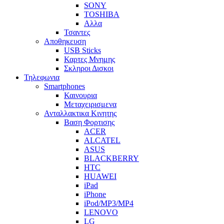
SONY
TOSHIBA
Αλλα
Τσαντες
Αποθηκευση
USB Sticks
Καρτες Μνημης
Σκληροι Δισκοι
Τηλεφωνια
Smartphones
Καινουρια
Μεταχειρισμενα
Ανταλλακτικα Κινητης
Βαση Φορτισης
ACER
ALCATEL
ASUS
BLACKBERRY
HTC
HUAWEI
iPad
iPhone
iPod/MP3/MP4
LENOVO
LG