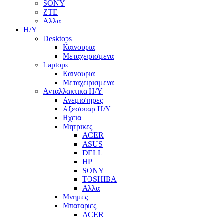
SONY
ZTE
Αλλα
Η/Υ
Desktops
Καινουρια
Μεταχειρισμενα
Laptops
Καινουρια
Μεταχειρισμενα
Ανταλλακτικα H/Y
Ανεμιστηρες
Αξεσουαρ Η/Υ
Ηχεια
Μητρικες
ACER
ASUS
DELL
HP
SONY
TOSHIBA
Αλλα
Μνημες
Μπαταριες
ACER