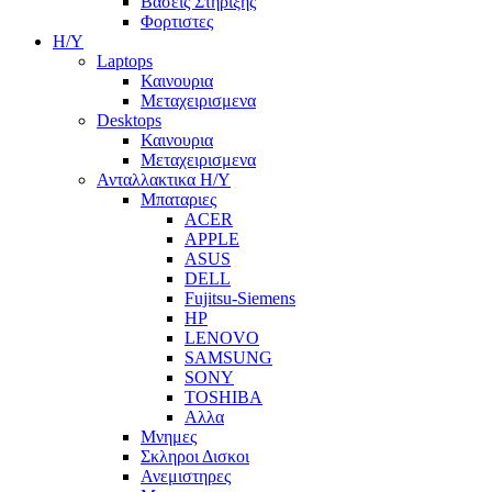
Βασεις Στηριξης
Φορτιστες
Η/Υ
Laptops
Καινουρια
Μεταχειρισμενα
Desktops
Καινουρια
Μεταχειρισμενα
Ανταλλακτικα H/Y
Μπαταριες
ACER
APPLE
ASUS
DELL
Fujitsu-Siemens
HP
LENOVO
SAMSUNG
SONY
TOSHIBA
Αλλα
Μνημες
Σκληροι Δισκοι
Ανεμιστηρες