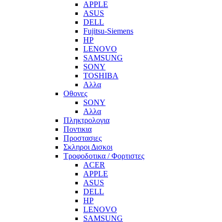
APPLE
ASUS
DELL
Fujitsu-Siemens
HP
LENOVO
SAMSUNG
SONY
TOSHIBA
Αλλα
Οθονες
SONY
Αλλα
Πληκτρολογια
Ποντικια
Προστασιες
Σκληροι Δισκοι
Τροφοδοτικα / Φορτιστες
ACER
APPLE
ASUS
DELL
HP
LENOVO
SAMSUNG