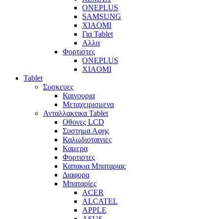
ONEPLUS
SAMSUNG
XIAOMI
Για Tablet
Αλλα
Φορτιστες
ONEPLUS
XIAOMI
Tablet
Συσκευες
Καινουρια
Μεταχειρισμενα
Ανταλλακτικα Tablet
Οθονες LCD
Συστημα Αφης
Καλωδιοταινιες
Καμερα
Φορτιστες
Καπακια Μπαταριας
Διαφορα
Μπαταρίες
ACER
ALCATEL
APPLE
ASUS