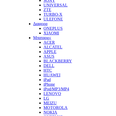
SONY
UNIVERSAL
ZTE
TURBO-X
ULEFONE
Διαφορα
ONEPLUS
XIAOMI
Μπαταριες
ACER
ALCATEL
APPLE
ASUS
BLACKBERRY
DELL
HTC
HUAWEI
iPad
iPhone
iPod/MP3/MP4
LENOVO
LG
MEIZU
MOTOROLA
NOKIA