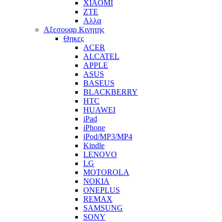
XIAOMI
ZTE
Αλλα
Αξεσουαρ Κινητης
Θηκες
ACER
ALCATEL
APPLE
ASUS
BASEUS
BLACKBERRY
HTC
HUAWEI
iPad
iPhone
iPod/MP3/MP4
Kindle
LENOVO
LG
MOTOROLA
NOKIA
ONEPLUS
REMAX
SAMSUNG
SONY