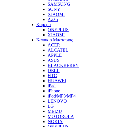
SAMSUNG
SONY
XIAOMI
Αλλα
Καμερα
ONEPLUS
XIAOMI
Καπακια Μπαταριας
ACER
ALCATEL
APPLE
ASUS
BLACKBERRY
DELL
HTC
HUAWEI
iPad
iPhone
iPod/MP3/MP4
LENOVO
LG
MEIZU
MOTOROLA
NOKIA
ONEPLUS