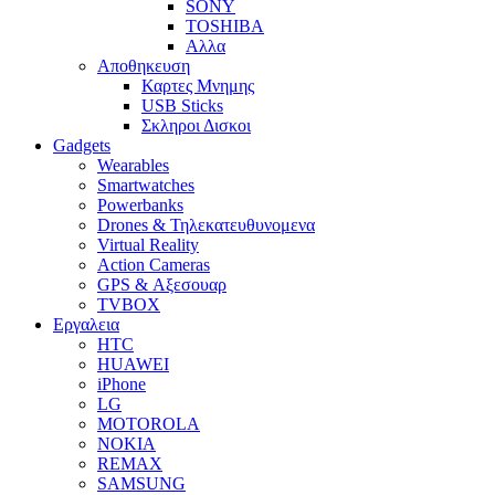
SONY
TOSHIBA
Αλλα
Αποθηκευση
Καρτες Μνημης
USB Sticks
Σκληροι Δισκοι
Gadgets
Wearables
Smartwatches
Powerbanks
Drones & Τηλεκατευθυνομενα
Virtual Reality
Action Cameras
GPS & Αξεσουαρ
TVBOX
Εργαλεια
HTC
HUAWEI
iPhone
LG
MOTOROLA
NOKIA
REMAX
SAMSUNG