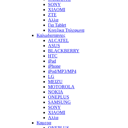
SONY
XIAOMI
ZTE
Αλλα
Για Tablet
Κινεζικα Τηλεφωνα
Καλωδιοταινιες
ALCATEL
ASUS
BLACKBERRY
HTC
iPad
iPhone
iPod/MP3/MP4
LG
MEIZU
MOTOROLA
NOKIA
ONEPLUS
SAMSUNG
SONY
XIAOMI
Αλλα
Καμερα
ONEPLUS