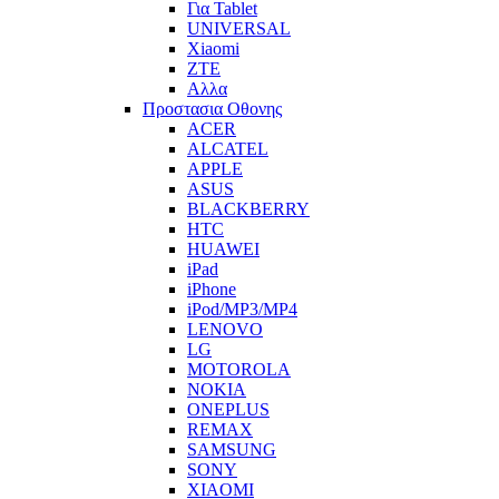
Για Tablet
UNIVERSAL
Xiaomi
ZTE
Αλλα
Προστασια Οθονης
ACER
ALCATEL
APPLE
ASUS
BLACKBERRY
HTC
HUAWEI
iPad
iPhone
iPod/MP3/MP4
LENOVO
LG
MOTOROLA
NOKIA
ONEPLUS
REMAX
SAMSUNG
SONY
XIAOMI