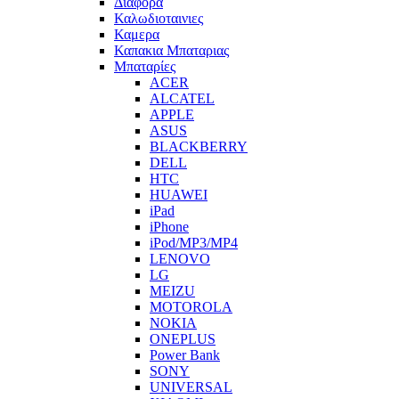
Διαφορα
Καλωδιοταινιες
Καμερα
Καπακια Μπαταριας
Μπαταρίες
ACER
ALCATEL
APPLE
ASUS
BLACKBERRY
DELL
HTC
HUAWEI
iPad
iPhone
iPod/MP3/MP4
LENOVO
LG
MEIZU
MOTOROLA
NOKIA
ONEPLUS
Power Bank
SONY
UNIVERSAL