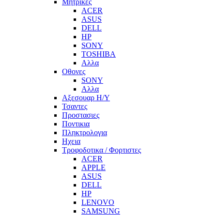
Μητρικες
ACER
ASUS
DELL
HP
SONY
TOSHIBA
Αλλα
Οθονες
SONY
Αλλα
Αξεσουαρ Η/Υ
Τσαντες
Προστασιες
Ποντικια
Πληκτρολογια
Ηχεια
Τροφοδοτικα / Φορτιστες
ACER
APPLE
ASUS
DELL
HP
LENOVO
SAMSUNG