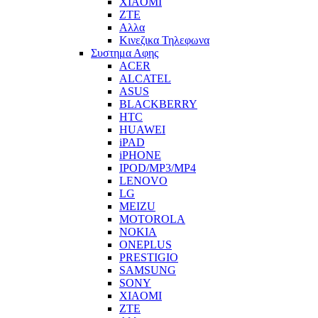
XIAOMI
ZTE
Αλλα
Κινεζικα Τηλεφωνα
Συστημα Αφης
ACER
ALCATEL
ASUS
BLACKBERRY
HTC
HUAWEI
iPAD
iPHONE
IPOD/MP3/MP4
LENOVO
LG
MEIZU
MOTOROLA
NOKIA
ONEPLUS
PRESTIGIO
SAMSUNG
SONY
XIAOMI
ZTE