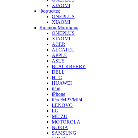
XIAOMI
Φορτιστες
ONEPLUS
XIAOMI
Καπακια Μπαταριας
ONEPLUS
XIAOMI
ACER
ALCATEL
APPLE
ASUS
BLACKBERRY
DELL
HTC
HUAWEI
iPad
iPhone
iPod/MP3/MP4
LENOVO
LG
MEIZU
MOTOROLA
NOKIA
SAMSUNG