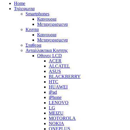
Home
Τηλεφωνια
Smartphones
Καινουρια
Μεταχειρισμενα
Κινητα
Καινουρια
Μεταχειρισμενα
Σταθερα
Ανταλλακτικα Κινητης
Οθονες LCD
ACER
ALCATEL
ASUS
BLACKBERRY
HTC
HUAWEI
iPad
iPhone
LENOVO
LG
MEIZU
MOTOROLA
NOKIA
ONEPLUS