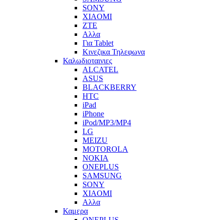
SONY
XIAOMI
ZTE
Αλλα
Για Tablet
Κινεζικα Τηλεφωνα
Καλωδιοταινιες
ALCATEL
ASUS
BLACKBERRY
HTC
iPad
iPhone
iPod/MP3/MP4
LG
MEIZU
MOTOROLA
NOKIA
ONEPLUS
SAMSUNG
SONY
XIAOMI
Αλλα
Καμερα
ONEPLUS