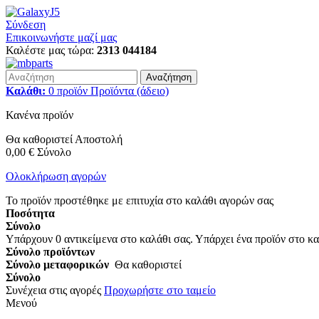
Σύνδεση
Επικοινωνήστε μαζί μας
Καλέστε μας τώρα:
2313 044184
Αναζήτηση
Καλάθι:
0
προϊόν
Προϊόντα
(άδειο)
Κανένα προϊόν
Θα καθοριστεί
Αποστολή
0,00 €
Σύνολο
Ολοκλήρωση αγορών
Το προϊόν προστέθηκε με επιτυχία στο καλάθι αγορών σας
Ποσότητα
Σύνολο
Υπάρχουν
0
αντικείμενα στο καλάθι σας.
Υπάρχει ένα προϊόν στο κα
Σύνολο προϊόντων
Σύνολο μεταφορικών
Θα καθοριστεί
Σύνολο
Συνέχεια στις αγορές
Προχωρήστε στο ταμείο
Μενού