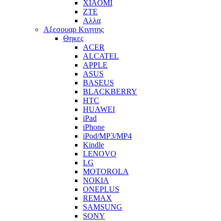
XIAOMI
ZTE
Αλλα
Αξεσουαρ Κινητης
Θηκες
ACER
ALCATEL
APPLE
ASUS
BASEUS
BLACKBERRY
HTC
HUAWEI
iPad
iPhone
iPod/MP3/MP4
Kindle
LENOVO
LG
MOTOROLA
NOKIA
ONEPLUS
REMAX
SAMSUNG
SONY