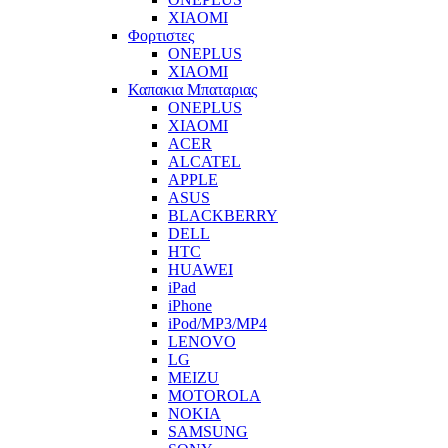
XIAOMI
Φορτιστες
ONEPLUS
XIAOMI
Καπακια Μπαταριας
ONEPLUS
XIAOMI
ACER
ALCATEL
APPLE
ASUS
BLACKBERRY
DELL
HTC
HUAWEI
iPad
iPhone
iPod/MP3/MP4
LENOVO
LG
MEIZU
MOTOROLA
NOKIA
SAMSUNG