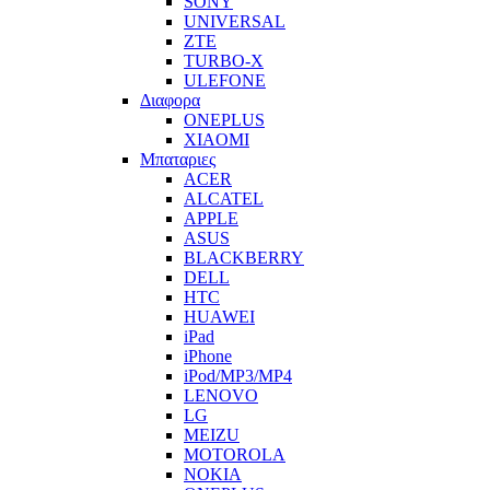
SONY
UNIVERSAL
ZTE
TURBO-X
ULEFONE
Διαφορα
ONEPLUS
XIAOMI
Μπαταριες
ACER
ALCATEL
APPLE
ASUS
BLACKBERRY
DELL
HTC
HUAWEI
iPad
iPhone
iPod/MP3/MP4
LENOVO
LG
MEIZU
MOTOROLA
NOKIA