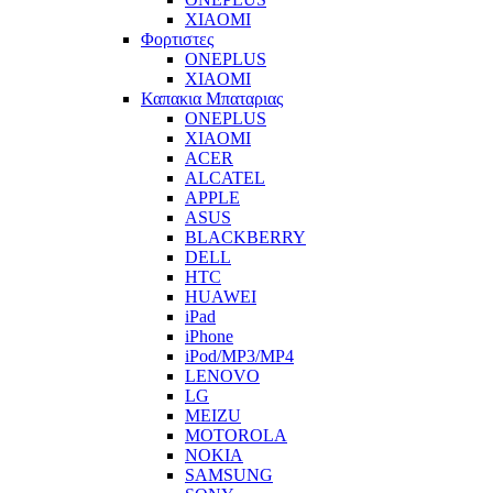
XIAOMI
Φορτιστες
ONEPLUS
XIAOMI
Καπακια Μπαταριας
ONEPLUS
XIAOMI
ACER
ALCATEL
APPLE
ASUS
BLACKBERRY
DELL
HTC
HUAWEI
iPad
iPhone
iPod/MP3/MP4
LENOVO
LG
MEIZU
MOTOROLA
NOKIA
SAMSUNG