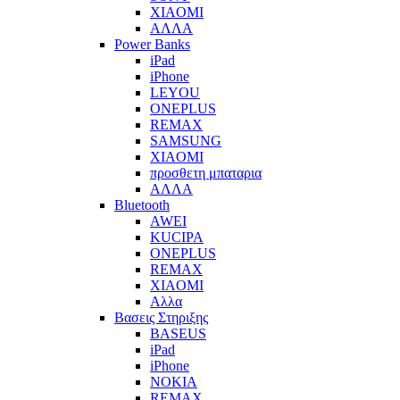
XIAOMI
ΑΛΛΑ
Power Banks
iPad
iPhone
LEYOU
ONEPLUS
REMAX
SAMSUNG
XIAOMI
προσθετη μπαταρια
ΑΛΛΑ
Bluetooth
AWEI
KUCIPA
ONEPLUS
REMAX
XIAOMI
Αλλα
Βασεις Στηριξης
BASEUS
iPad
iPhone
NOKIA
REMAX