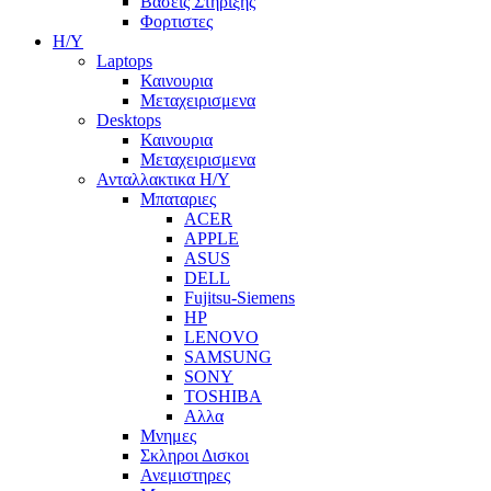
Βασεις Στηριξης
Φορτιστες
Η/Υ
Laptops
Καινουρια
Μεταχειρισμενα
Desktops
Καινουρια
Μεταχειρισμενα
Ανταλλακτικα H/Y
Μπαταριες
ACER
APPLE
ASUS
DELL
Fujitsu-Siemens
HP
LENOVO
SAMSUNG
SONY
TOSHIBA
Αλλα
Μνημες
Σκληροι Δισκοι
Ανεμιστηρες