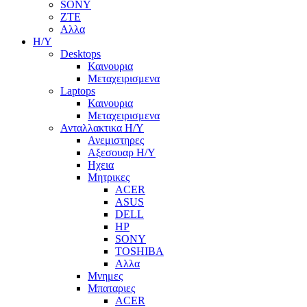
SONY
ZTE
Αλλα
Η/Υ
Desktops
Καινουρια
Μεταχειρισμενα
Laptops
Καινουρια
Μεταχειρισμενα
Ανταλλακτικα H/Y
Ανεμιστηρες
Αξεσουαρ Η/Υ
Ηχεια
Μητρικες
ACER
ASUS
DELL
HP
SONY
TOSHIBA
Αλλα
Μνημες
Μπαταριες
ACER