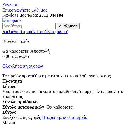
Σύνδεση
Επικοινωνήστε μαζί μας
Καλέστε μας τώρα:
2313 044184
Αναζήτηση
Καλάθι:
0
προϊόν
Προϊόντα
(άδειο)
Κανένα προϊόν
Θα καθοριστεί
Αποστολή
0,00 €
Σύνολο
Ολοκλήρωση αγορών
Το προϊόν προστέθηκε με επιτυχία στο καλάθι αγορών σας
Ποσότητα
Σύνολο
Υπάρχουν
0
αντικείμενα στο καλάθι σας.
Υπάρχει ένα προϊόν στο
καλάθι σας.
Σύνολο προϊόντων
Σύνολο μεταφορικών
Θα καθοριστεί
Σύνολο
Συνέχεια στις αγορές
Προχωρήστε στο ταμείο
Μενού