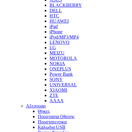
BLACKBERRY
DELL
HTC
HUAWEI
iPad
iPhone
iPod/MP3/MP4
LENOVO
LG
MEIZU
MOTOROLA
NOKIA
ONEPLUS
Power Bank
SONY
UNIVERSAL
XIAOMI
ZTE
ΑΛΛΑ
Αξεσουαρ
Θηκες
Προστασια Οθονης
Προστατευτικα
Καλωδια USB