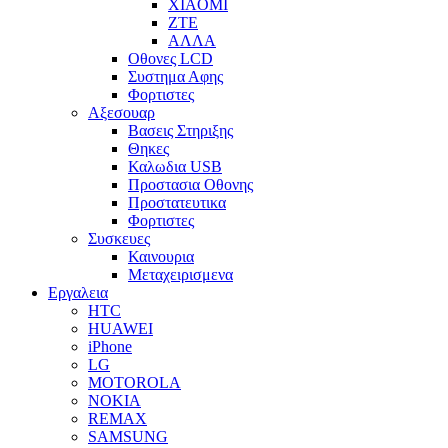
XIAOMI
ZTE
ΑΛΛΑ
Οθονες LCD
Συστημα Αφης
Φορτιστες
Αξεσουαρ
Βασεις Στηριξης
Θηκες
Καλωδια USB
Προστασια Οθονης
Προστατευτικα
Φορτιστες
Συσκευες
Καινουρια
Μεταχειρισμενα
Εργαλεια
HTC
HUAWEI
iPhone
LG
MOTOROLA
NOKIA
REMAX
SAMSUNG