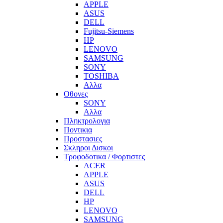
APPLE
ASUS
DELL
Fujitsu-Siemens
HP
LENOVO
SAMSUNG
SONY
TOSHIBA
Αλλα
Οθονες
SONY
Αλλα
Πληκτρολογια
Ποντικια
Προστασιες
Σκληροι Δισκοι
Τροφοδοτικα / Φορτιστες
ACER
APPLE
ASUS
DELL
HP
LENOVO
SAMSUNG