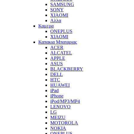
SAMSUNG
SONY
XIAOMI
Αλλα
Καμερα
ONEPLUS
XIAOMI
Καπακια Μπαταριας
ACER
ALCATEL
APPLE
ASUS
BLACKBERRY
DELL
HTC
HUAWEI
iPad
iPhone
iPod/MP3/MP4
LENOVO
LG
MEIZU
MOTOROLA
NOKIA
ONEPLUS