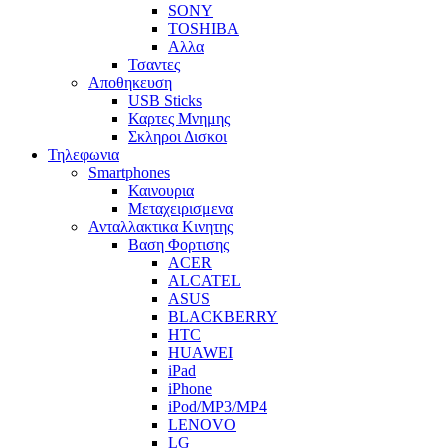
SONY
TOSHIBA
Αλλα
Τσαντες
Αποθηκευση
USB Sticks
Καρτες Μνημης
Σκληροι Δισκοι
Τηλεφωνια
Smartphones
Καινουρια
Μεταχειρισμενα
Ανταλλακτικα Κινητης
Βαση Φορτισης
ACER
ALCATEL
ASUS
BLACKBERRY
HTC
HUAWEI
iPad
iPhone
iPod/MP3/MP4
LENOVO
LG