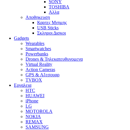
SONY
TOSHIBA
Αλλα
Αποθηκευση
Καρτες Μνημης
USB Sticks
Σκληροι Δισκοι
Gadgets
Wearables
Smartwatches
Powerbanks
Drones & Τηλεκατευθυνομενα
Virtual Reality
Action Cameras
GPS & Αξεσουαρ
TVBOX
Εργαλεια
HTC
HUAWEI
iPhone
LG
MOTOROLA
NOKIA
REMAX
SAMSUNG