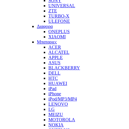
SONY
UNIVERSAL
ZTE
TURBO-X
ULEFONE
Διαφορα
ONEPLUS
XIAOMI
Μπαταριες
ACER
ALCATEL
APPLE
ASUS
BLACKBERRY
DELL
HTC
HUAWEI
iPad
iPhone
iPod/MP3/MP4
LENOVO
LG
MEIZU
MOTOROLA
NOKIA