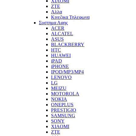
XIAOMI
ZTE
Αλλα
Κινεζικα Τηλεφωνα
Συστημα Αφης
ACER
ALCATEL
ASUS
BLACKBERRY
HTC
HUAWEI
iPAD
iPHONE
IPOD/MP3/MP4
LENOVO
LG
MEIZU
MOTOROLA
NOKIA
ONEPLUS
PRESTIGIO
SAMSUNG
SONY
XIAOMI
ZTE