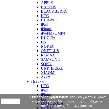
APPLE
BASEUS
BLACKBERRY
HTC
HUAWEI
iPad
iPhone
iPod/MP3/MP4
KUCIPA
LG
NOKIA
ONEPLUS
REMAX
SAMSUNG
SONY
UNIVERSAL
XIAOMI
Αλλα
Πενακια
HTC
iPad
iPhone
Η ιστοσελίδα χρησιμοποιεί cookies για την ευκολία
LG
close
της περιήγησης. Με τη χρήση της αποδέχεστε
MOTOROLA
αυτόματα την χρήση των cookies.
NOKIA