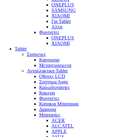
ONEPLUS
SAMSUNG
XIAOMI
Για Tablet
Αλλα
Φορτιστες
ONEPLUS
XIAOMI
Tablet
Συσκευες
Καινουρια
Μεταχειρισμενα
Ανταλλακτικα Tablet
Οθονες LCD
Συστημα Αφης
Καλωδιοταινιες
Καμερα
Φορτιστες
Καπακια Μπαταριας
Διαφορα
Μπαταρίες
ACER
ALCATEL
APPLE
ASUS