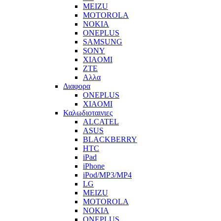
MEIZU
MOTOROLA
NOKIA
ONEPLUS
SAMSUNG
SONY
XIAOMI
ZTE
Αλλα
Διαφορα
ONEPLUS
XIAOMI
Καλωδιοταινιες
ALCATEL
ASUS
BLACKBERRY
HTC
iPad
iPhone
iPod/MP3/MP4
LG
MEIZU
MOTOROLA
NOKIA
ONEPLUS