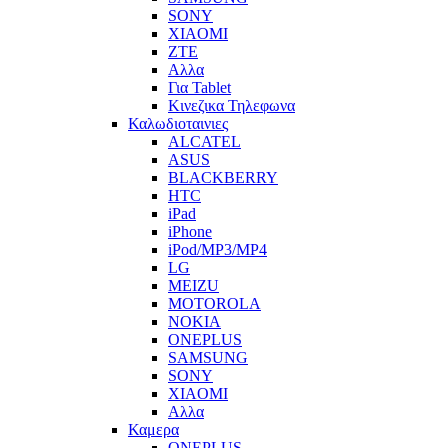
SONY
XIAOMI
ZTE
Αλλα
Για Tablet
Κινεζικα Τηλεφωνα
Καλωδιοταινιες
ALCATEL
ASUS
BLACKBERRY
HTC
iPad
iPhone
iPod/MP3/MP4
LG
MEIZU
MOTOROLA
NOKIA
ONEPLUS
SAMSUNG
SONY
XIAOMI
Αλλα
Καμερα
ONEPLUS