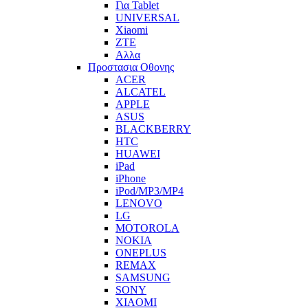
Για Tablet
UNIVERSAL
Xiaomi
ZTE
Αλλα
Προστασια Οθονης
ACER
ALCATEL
APPLE
ASUS
BLACKBERRY
HTC
HUAWEI
iPad
iPhone
iPod/MP3/MP4
LENOVO
LG
MOTOROLA
NOKIA
ONEPLUS
REMAX
SAMSUNG
SONY
XIAOMI