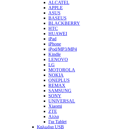
ALCATEL
APPLE
ASUS
BASEUS
BLACKBERRY
HTC
HUAWEI
iPad
iPhone
iPod/MP3/MP4
Kindle
LENOVO
LG
MOTOROLA
NOKIA
ONEPLUS
REMAX
SAMSUNG
SONY
UNIVERSAL
Xiaomi
ZTE
Αλλα
Για Tablet
Καλωδια USB