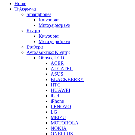
Home
Τηλεφωνια
Smartphones
Καινουρια
Μεταχειρισμενα
Κινητα
Καινουρια
Μεταχειρισμενα
Σταθερα
Ανταλλακτικα Κινητης
Οθονες LCD
ACER
ALCATEL
ASUS
BLACKBERRY
HTC
HUAWEI
iPad
iPhone
LENOVO
LG
MEIZU
MOTOROLA
NOKIA
ONEPLUS