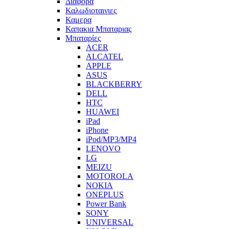
Διαφορα
Καλωδιοταινιες
Καμερα
Καπακια Μπαταριας
Μπαταρίες
ACER
ALCATEL
APPLE
ASUS
BLACKBERRY
DELL
HTC
HUAWEI
iPad
iPhone
iPod/MP3/MP4
LENOVO
LG
MEIZU
MOTOROLA
NOKIA
ONEPLUS
Power Bank
SONY
UNIVERSAL