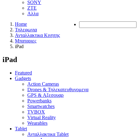
SONY
ZTE
Αλλα
Home
Τηλεφωνια
Ανταλλακτικα Κινητης
Μπαταριες
iPad
iPad
Featured
Gadgets
Action Cameras
Drones & Τηλεκατευθυνομενα
GPS & Αξεσουαρ
Powerbanks
Smartwatches
TVBOX
Virtual Reality
Wearables
Tablet
Ανταλλακτικα Tablet