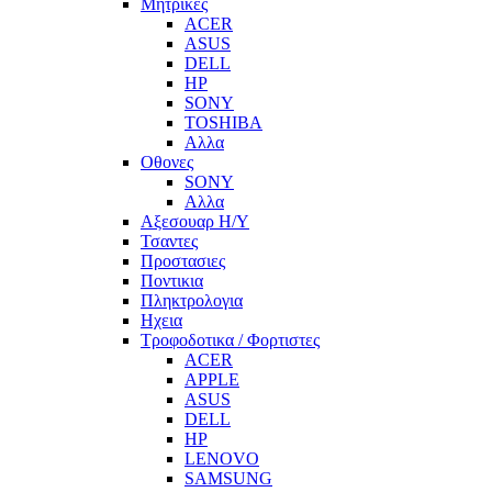
Μητρικες
ACER
ASUS
DELL
HP
SONY
TOSHIBA
Αλλα
Οθονες
SONY
Αλλα
Αξεσουαρ Η/Υ
Τσαντες
Προστασιες
Ποντικια
Πληκτρολογια
Ηχεια
Τροφοδοτικα / Φορτιστες
ACER
APPLE
ASUS
DELL
HP
LENOVO
SAMSUNG