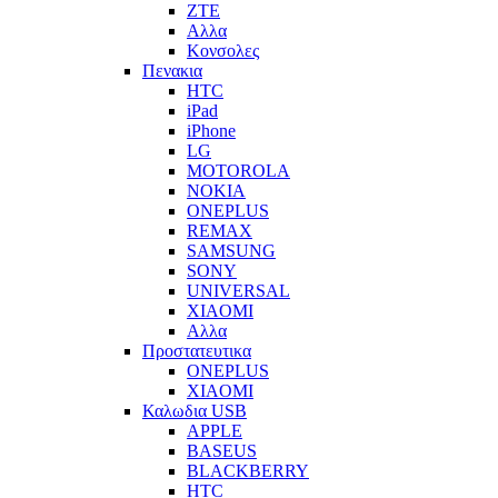
ZTE
Αλλα
Κονσολες
Πενακια
HTC
iPad
iPhone
LG
MOTOROLA
NOKIA
ONEPLUS
REMAX
SAMSUNG
SONY
UNIVERSAL
XIAOMI
Αλλα
Προστατευτικα
ONEPLUS
XIAOMI
Καλωδια USB
APPLE
BASEUS
BLACKBERRY
HTC