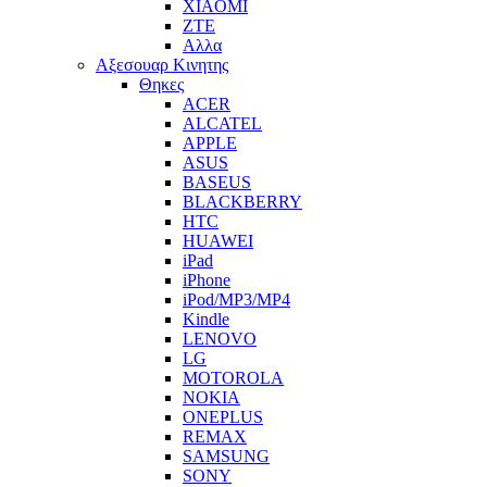
XIAOMI
ZTE
Αλλα
Αξεσουαρ Κινητης
Θηκες
ACER
ALCATEL
APPLE
ASUS
BASEUS
BLACKBERRY
HTC
HUAWEI
iPad
iPhone
iPod/MP3/MP4
Kindle
LENOVO
LG
MOTOROLA
NOKIA
ONEPLUS
REMAX
SAMSUNG
SONY