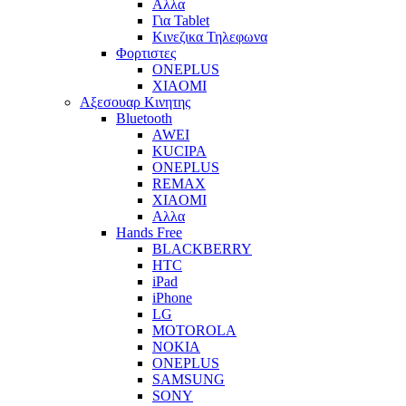
Αλλα
Για Tablet
Κινεζικα Τηλεφωνα
Φορτιστες
ONEPLUS
XIAOMI
Αξεσουαρ Κινητης
Bluetooth
AWEI
KUCIPA
ONEPLUS
REMAX
XIAOMI
Αλλα
Hands Free
BLACKBERRY
HTC
iPad
iPhone
LG
MOTOROLA
NOKIA
ONEPLUS
SAMSUNG
SONY