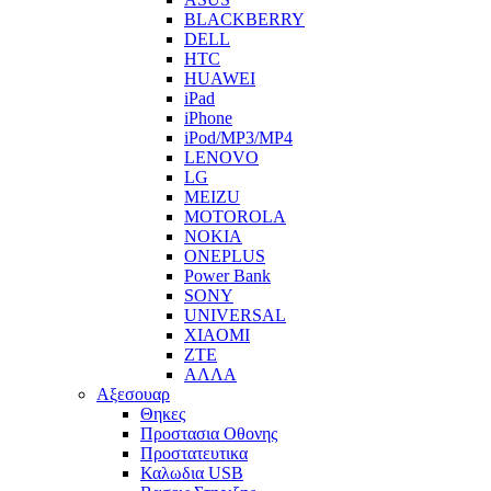
BLACKBERRY
DELL
HTC
HUAWEI
iPad
iPhone
iPod/MP3/MP4
LENOVO
LG
MEIZU
MOTOROLA
NOKIA
ONEPLUS
Power Bank
SONY
UNIVERSAL
XIAOMI
ZTE
ΑΛΛΑ
Αξεσουαρ
Θηκες
Προστασια Οθονης
Προστατευτικα
Καλωδια USB