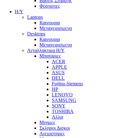
Βασεις Στηριξης
Φορτιστες
Η/Υ
Laptops
Καινουρια
Μεταχειρισμενα
Desktops
Καινουρια
Μεταχειρισμενα
Ανταλλακτικα H/Y
Μπαταριες
ACER
APPLE
ASUS
DELL
Fujitsu-Siemens
HP
LENOVO
SAMSUNG
SONY
TOSHIBA
Αλλα
Μνημες
Σκληροι Δισκοι
Ανεμιστηρες