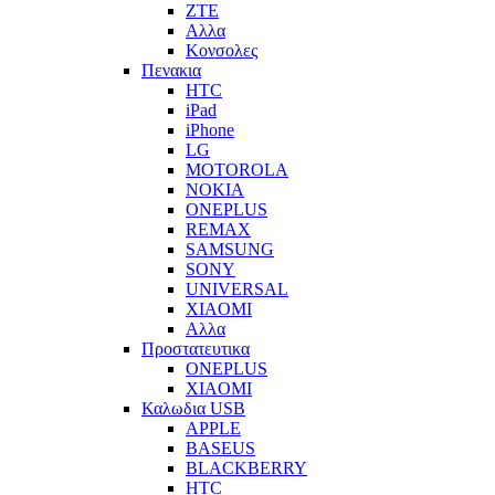
ZTE
Αλλα
Κονσολες
Πενακια
HTC
iPad
iPhone
LG
MOTOROLA
NOKIA
ONEPLUS
REMAX
SAMSUNG
SONY
UNIVERSAL
XIAOMI
Αλλα
Προστατευτικα
ONEPLUS
XIAOMI
Καλωδια USB
APPLE
BASEUS
BLACKBERRY
HTC