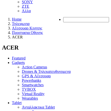
SONY
ZTE
Αλλα
Home
Τηλεφωνια
Αξεσουαρ Κινητης
Προστασια Οθονης
ACER
ACER
Featured
Gadgets
Action Cameras
Drones & Τηλεκατευθυνομενα
GPS & Αξεσουαρ
Powerbanks
Smartwatches
TVBOX
Virtual Reality
Wearables
Tablet
Ανταλλακτικα Tablet