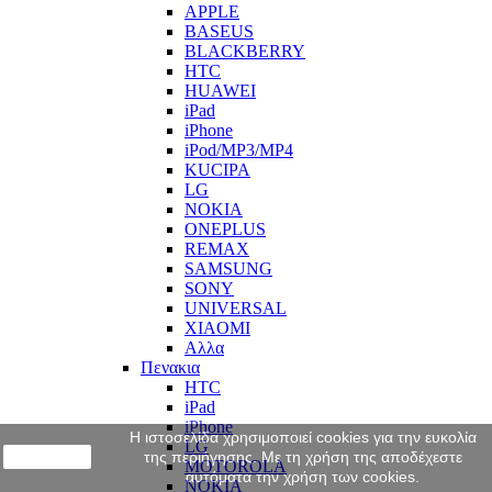
APPLE
BASEUS
BLACKBERRY
HTC
HUAWEI
iPad
iPhone
iPod/MP3/MP4
KUCIPA
LG
NOKIA
ONEPLUS
REMAX
SAMSUNG
SONY
UNIVERSAL
XIAOMI
Αλλα
Πενακια
HTC
iPad
iPhone
Η ιστοσελίδα χρησιμοποιεί cookies για την ευκολία
LG
close
της περιήγησης. Με τη χρήση της αποδέχεστε
MOTOROLA
αυτόματα την χρήση των cookies.
NOKIA