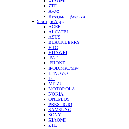
XIAOMI
ZTE
Αλλα
Κινεζικα Τηλεφωνα
Συστημα Αφης
ACER
ALCATEL
ASUS
BLACKBERRY
HTC
HUAWEI
iPAD
iPHONE
IPOD/MP3/MP4
LENOVO
LG
MEIZU
MOTOROLA
NOKIA
ONEPLUS
PRESTIGIO
SAMSUNG
SONY
XIAOMI
ZTE