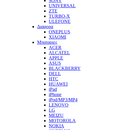
SONY
UNIVERSAL
ZTE
TURBO-X
ULEFONE
Διαφορα
ONEPLUS
XIAOMI
Μπαταριες
ACER
ALCATEL
APPLE
ASUS
BLACKBERRY
DELL
HTC
HUAWEI
iPad
iPhone
iPod/MP3/MP4
LENOVO
LG
MEIZU
MOTOROLA
NOKIA