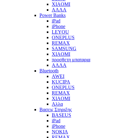
XIAOMI
ΑΛΛΑ
Power Banks
iPad
iPhone
LEYOU
ONEPLUS
REMAX
SAMSUNG
XIAOMI
προσθετη μπαταρια
ΑΛΛΑ
Bluetooth
AWEI
KUCIPA
ONEPLUS
REMAX
XIAOMI
Αλλα
Βασεις Στηριξης
BASEUS
iPad
iPhone
NOKIA
REMAX