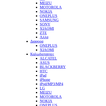
MEIZU
MOTOROLA
NOKIA
ONEPLUS
SAMSUNG
SONY
XIAOMI
ZTE
Αλλα
Διαφορα
ONEPLUS
XIAOMI
Καλωδιοταινιες
ALCATEL
ASUS
BLACKBERRY
HTC
iPad
iPhone
iPod/MP3/MP4
LG
MEIZU
MOTOROLA
NOKIA
ONEPLUS