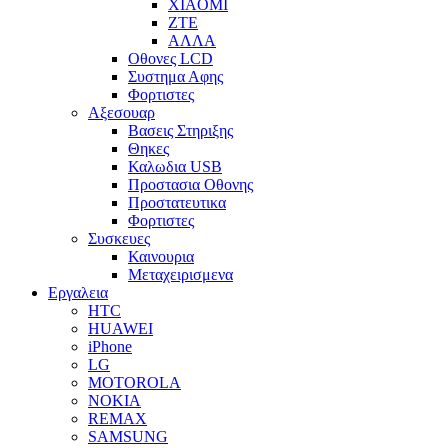
XIAOMI
ZTE
ΑΛΛΑ
Οθονες LCD
Συστημα Αφης
Φορτιστες
Αξεσουαρ
Βασεις Στηριξης
Θηκες
Καλωδια USB
Προστασια Οθονης
Προστατευτικα
Φορτιστες
Συσκευες
Καινουρια
Μεταχειρισμενα
Εργαλεια
HTC
HUAWEI
iPhone
LG
MOTOROLA
NOKIA
REMAX
SAMSUNG