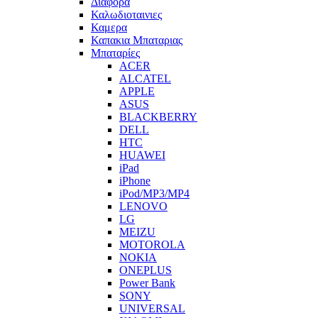
Διαφορα
Καλωδιοταινιες
Καμερα
Καπακια Μπαταριας
Μπαταρίες
ACER
ALCATEL
APPLE
ASUS
BLACKBERRY
DELL
HTC
HUAWEI
iPad
iPhone
iPod/MP3/MP4
LENOVO
LG
MEIZU
MOTOROLA
NOKIA
ONEPLUS
Power Bank
SONY
UNIVERSAL