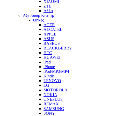
XIAOMI
ZTE
Αλλα
Αξεσουαρ Κινητης
Θηκες
ACER
ALCATEL
APPLE
ASUS
BASEUS
BLACKBERRY
HTC
HUAWEI
iPad
iPhone
iPod/MP3/MP4
Kindle
LENOVO
LG
MOTOROLA
NOKIA
ONEPLUS
REMAX
SAMSUNG
SONY