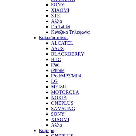
SONY
XIAOMI
ZTE
Αλλα
Για Tablet
Κινεζικα Τηλεφωνα
Καλωδιοταινιες
ALCATEL
ASUS
BLACKBERRY
HTC
iPad
iPhone
iPod/MP3/MP4
LG
MEIZU
MOTOROLA
NOKIA
ONEPLUS
SAMSUNG
SONY
XIAOMI
Αλλα
Καμερα
ONEPLUS