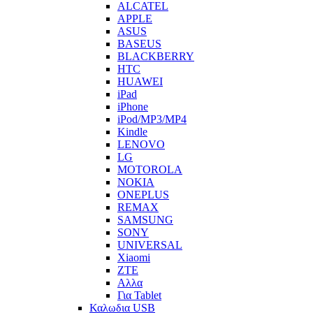
ALCATEL
APPLE
ASUS
BASEUS
BLACKBERRY
HTC
HUAWEI
iPad
iPhone
iPod/MP3/MP4
Kindle
LENOVO
LG
MOTOROLA
NOKIA
ONEPLUS
REMAX
SAMSUNG
SONY
UNIVERSAL
Xiaomi
ZTE
Αλλα
Για Tablet
Καλωδια USB