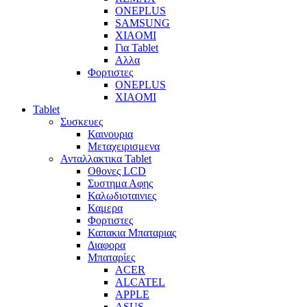
ONEPLUS
SAMSUNG
XIAOMI
Για Tablet
Αλλα
Φορτιστες
ONEPLUS
XIAOMI
Tablet
Συσκευες
Καινουρια
Μεταχειρισμενα
Ανταλλακτικα Tablet
Οθονες LCD
Συστημα Αφης
Καλωδιοταινιες
Καμερα
Φορτιστες
Καπακια Μπαταριας
Διαφορα
Μπαταρίες
ACER
ALCATEL
APPLE
ASUS