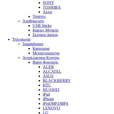
SONY
TOSHIBA
Αλλα
Τσαντες
Αποθηκευση
USB Sticks
Καρτες Μνημης
Σκληροι Δισκοι
Τηλεφωνια
Smartphones
Καινουρια
Μεταχειρισμενα
Ανταλλακτικα Κινητης
Βαση Φορτισης
ACER
ALCATEL
ASUS
BLACKBERRY
HTC
HUAWEI
iPad
iPhone
iPod/MP3/MP4
LENOVO
LG