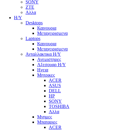
SONY
ZTE
Αλλα
Η/Υ
Desktops
Καινουρια
Μεταχειρισμενα
Laptops
Καινουρια
Μεταχειρισμενα
Ανταλλακτικα H/Y
Ανεμιστηρες
Αξεσουαρ Η/Υ
Ηχεια
Μητρικες
ACER
ASUS
DELL
HP
SONY
TOSHIBA
Αλλα
Μνημες
Μπαταριες
ACER