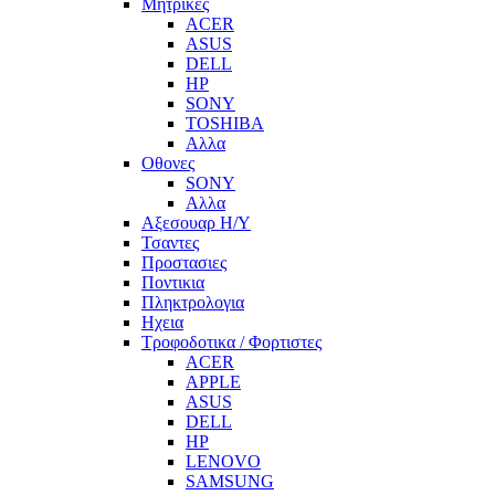
Μητρικες
ACER
ASUS
DELL
HP
SONY
TOSHIBA
Αλλα
Οθονες
SONY
Αλλα
Αξεσουαρ Η/Υ
Τσαντες
Προστασιες
Ποντικια
Πληκτρολογια
Ηχεια
Τροφοδοτικα / Φορτιστες
ACER
APPLE
ASUS
DELL
HP
LENOVO
SAMSUNG