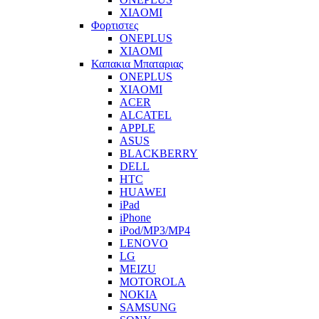
XIAOMI
Φορτιστες
ONEPLUS
XIAOMI
Καπακια Μπαταριας
ONEPLUS
XIAOMI
ACER
ALCATEL
APPLE
ASUS
BLACKBERRY
DELL
HTC
HUAWEI
iPad
iPhone
iPod/MP3/MP4
LENOVO
LG
MEIZU
MOTOROLA
NOKIA
SAMSUNG