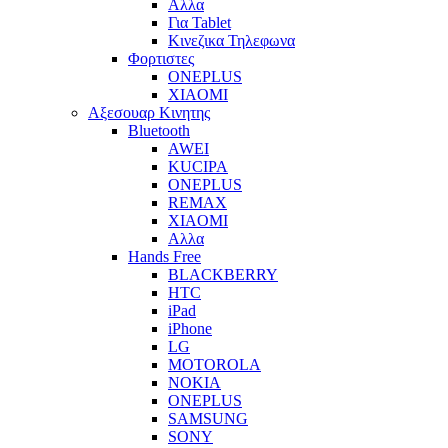
Αλλα
Για Tablet
Κινεζικα Τηλεφωνα
Φορτιστες
ONEPLUS
XIAOMI
Αξεσουαρ Κινητης
Bluetooth
AWEI
KUCIPA
ONEPLUS
REMAX
XIAOMI
Αλλα
Hands Free
BLACKBERRY
HTC
iPad
iPhone
LG
MOTOROLA
NOKIA
ONEPLUS
SAMSUNG
SONY