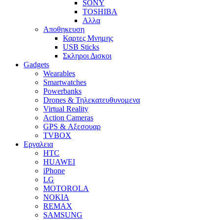
SONY
TOSHIBA
Αλλα
Αποθηκευση
Καρτες Μνημης
USB Sticks
Σκληροι Δισκοι
Gadgets
Wearables
Smartwatches
Powerbanks
Drones & Τηλεκατευθυνομενα
Virtual Reality
Action Cameras
GPS & Αξεσουαρ
TVBOX
Εργαλεια
HTC
HUAWEI
iPhone
LG
MOTOROLA
NOKIA
REMAX
SAMSUNG