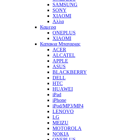
SAMSUNG
SONY
XIAOMI
Αλλα
Καμερα
ONEPLUS
XIAOMI
Καπακια Μπαταριας
ACER
ALCATEL
APPLE
ASUS
BLACKBERRY
DELL
HTC
HUAWEI
iPad
iPhone
iPod/MP3/MP4
LENOVO
LG
MEIZU
MOTOROLA
NOKIA
ONEPLUS