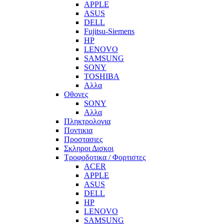
APPLE
ASUS
DELL
Fujitsu-Siemens
HP
LENOVO
SAMSUNG
SONY
TOSHIBA
Αλλα
Οθονες
SONY
Αλλα
Πληκτρολογια
Ποντικια
Προστασιες
Σκληροι Δισκοι
Τροφοδοτικα / Φορτιστες
ACER
APPLE
ASUS
DELL
HP
LENOVO
SAMSUNG