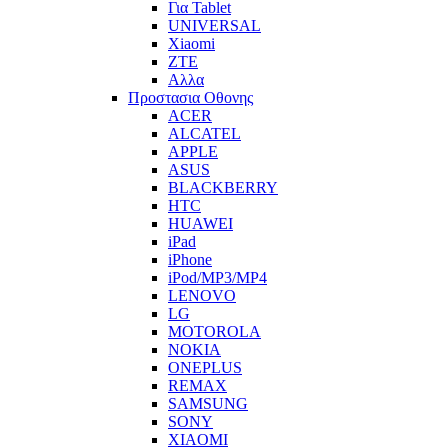
Για Tablet
UNIVERSAL
Xiaomi
ZTE
Αλλα
Προστασια Οθονης
ACER
ALCATEL
APPLE
ASUS
BLACKBERRY
HTC
HUAWEI
iPad
iPhone
iPod/MP3/MP4
LENOVO
LG
MOTOROLA
NOKIA
ONEPLUS
REMAX
SAMSUNG
SONY
XIAOMI