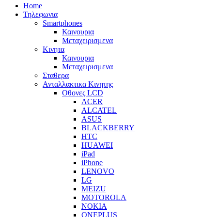
Home
Τηλεφωνια
Smartphones
Καινουρια
Μεταχειρισμενα
Κινητα
Καινουρια
Μεταχειρισμενα
Σταθερα
Ανταλλακτικα Κινητης
Οθονες LCD
ACER
ALCATEL
ASUS
BLACKBERRY
HTC
HUAWEI
iPad
iPhone
LENOVO
LG
MEIZU
MOTOROLA
NOKIA
ONEPLUS