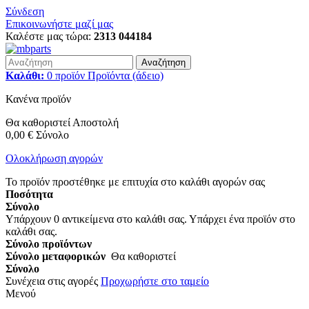
Σύνδεση
Επικοινωνήστε μαζί μας
Καλέστε μας τώρα:
2313 044184
Αναζήτηση
Καλάθι:
0
προϊόν
Προϊόντα
(άδειο)
Κανένα προϊόν
Θα καθοριστεί
Αποστολή
0,00 €
Σύνολο
Ολοκλήρωση αγορών
Το προϊόν προστέθηκε με επιτυχία στο καλάθι αγορών σας
Ποσότητα
Σύνολο
Υπάρχουν
0
αντικείμενα στο καλάθι σας.
Υπάρχει ένα προϊόν στο
καλάθι σας.
Σύνολο προϊόντων
Σύνολο μεταφορικών
Θα καθοριστεί
Σύνολο
Συνέχεια στις αγορές
Προχωρήστε στο ταμείο
Μενού