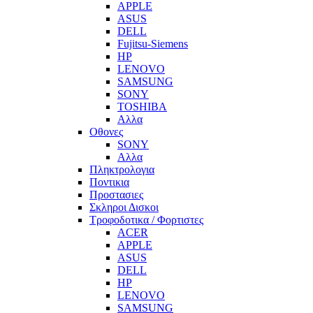
APPLE
ASUS
DELL
Fujitsu-Siemens
HP
LENOVO
SAMSUNG
SONY
TOSHIBA
Αλλα
Οθονες
SONY
Αλλα
Πληκτρολογια
Ποντικια
Προστασιες
Σκληροι Δισκοι
Τροφοδοτικα / Φορτιστες
ACER
APPLE
ASUS
DELL
HP
LENOVO
SAMSUNG