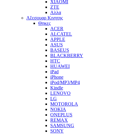
XIAOMI
ZTE
Αλλα
Αξεσουαρ Κινητης
Θηκες
ACER
ALCATEL
APPLE
ASUS
BASEUS
BLACKBERRY
HTC
HUAWEI
iPad
iPhone
iPod/MP3/MP4
Kindle
LENOVO
LG
MOTOROLA
NOKIA
ONEPLUS
REMAX
SAMSUNG
SONY