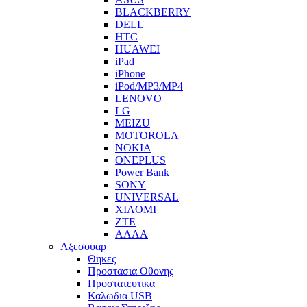
BLACKBERRY
DELL
HTC
HUAWEI
iPad
iPhone
iPod/MP3/MP4
LENOVO
LG
MEIZU
MOTOROLA
NOKIA
ONEPLUS
Power Bank
SONY
UNIVERSAL
XIAOMI
ZTE
ΑΛΛΑ
Αξεσουαρ
Θηκες
Προστασια Οθονης
Προστατευτικα
Καλωδια USB