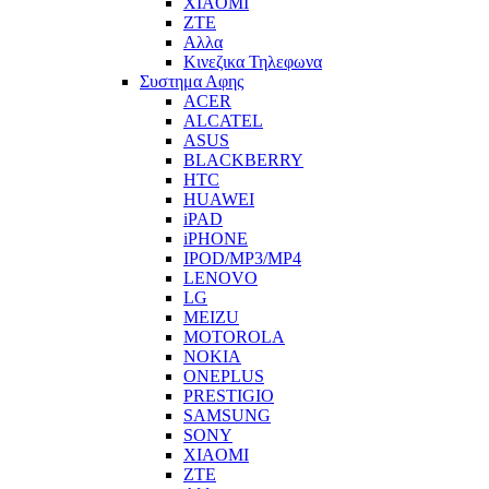
XIAOMI
ZTE
Αλλα
Κινεζικα Τηλεφωνα
Συστημα Αφης
ACER
ALCATEL
ASUS
BLACKBERRY
HTC
HUAWEI
iPAD
iPHONE
IPOD/MP3/MP4
LENOVO
LG
MEIZU
MOTOROLA
NOKIA
ONEPLUS
PRESTIGIO
SAMSUNG
SONY
XIAOMI
ZTE