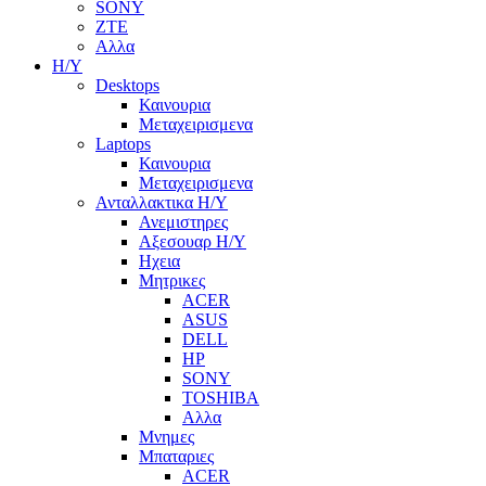
SONY
ZTE
Αλλα
Η/Υ
Desktops
Καινουρια
Μεταχειρισμενα
Laptops
Καινουρια
Μεταχειρισμενα
Ανταλλακτικα H/Y
Ανεμιστηρες
Αξεσουαρ Η/Υ
Ηχεια
Μητρικες
ACER
ASUS
DELL
HP
SONY
TOSHIBA
Αλλα
Μνημες
Μπαταριες
ACER