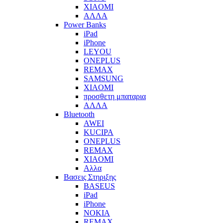
XIAOMI
ΑΛΛΑ
Power Banks
iPad
iPhone
LEYOU
ONEPLUS
REMAX
SAMSUNG
XIAOMI
προσθετη μπαταρια
ΑΛΛΑ
Bluetooth
AWEI
KUCIPA
ONEPLUS
REMAX
XIAOMI
Αλλα
Βασεις Στηριξης
BASEUS
iPad
iPhone
NOKIA
REMAX