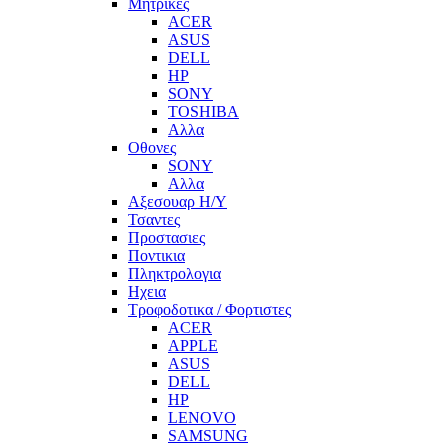
Μητρικες
ACER
ASUS
DELL
HP
SONY
TOSHIBA
Αλλα
Οθονες
SONY
Αλλα
Αξεσουαρ Η/Υ
Τσαντες
Προστασιες
Ποντικια
Πληκτρολογια
Ηχεια
Τροφοδοτικα / Φορτιστες
ACER
APPLE
ASUS
DELL
HP
LENOVO
SAMSUNG