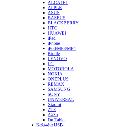
ALCATEL
APPLE
ASUS
BASEUS
BLACKBERRY
HTC
HUAWEI
iPad
iPhone
iPod/MP3/MP4
Kindle
LENOVO
LG
MOTOROLA
NOKIA
ONEPLUS
REMAX
SAMSUNG
SONY
UNIVERSAL
Xiaomi
ZTE
Αλλα
Για Tablet
Καλωδια USB