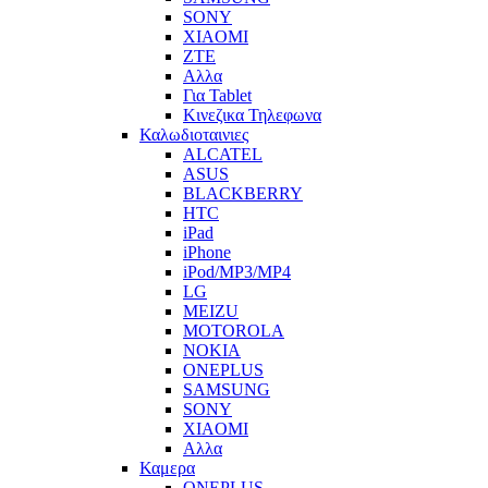
SONY
XIAOMI
ZTE
Αλλα
Για Tablet
Κινεζικα Τηλεφωνα
Καλωδιοταινιες
ALCATEL
ASUS
BLACKBERRY
HTC
iPad
iPhone
iPod/MP3/MP4
LG
MEIZU
MOTOROLA
NOKIA
ONEPLUS
SAMSUNG
SONY
XIAOMI
Αλλα
Καμερα
ONEPLUS