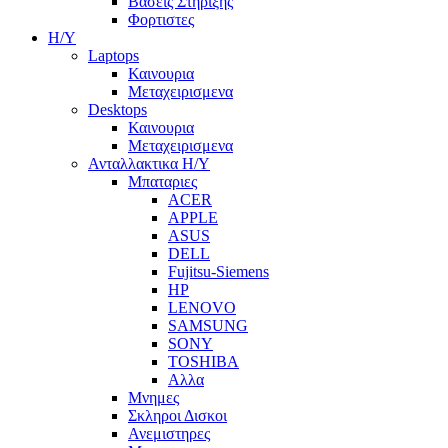
Βασεις Στηριξης
Φορτιστες
Η/Υ
Laptops
Καινουρια
Μεταχειρισμενα
Desktops
Καινουρια
Μεταχειρισμενα
Ανταλλακτικα H/Y
Μπαταριες
ACER
APPLE
ASUS
DELL
Fujitsu-Siemens
HP
LENOVO
SAMSUNG
SONY
TOSHIBA
Αλλα
Μνημες
Σκληροι Δισκοι
Ανεμιστηρες