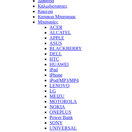
Διαφορα
Καλωδιοταινιες
Καμερα
Καπακια Μπαταριας
Μπαταρίες
ACER
ALCATEL
APPLE
ASUS
BLACKBERRY
DELL
HTC
HUAWEI
iPad
iPhone
iPod/MP3/MP4
LENOVO
LG
MEIZU
MOTOROLA
NOKIA
ONEPLUS
Power Bank
SONY
UNIVERSAL