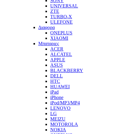
SONY
UNIVERSAL
ZTE
TURBO-X
ULEFONE
Διαφορα
ONEPLUS
XIAOMI
Μπαταριες
ACER
ALCATEL
APPLE
ASUS
BLACKBERRY
DELL
HTC
HUAWEI
iPad
iPhone
iPod/MP3/MP4
LENOVO
LG
MEIZU
MOTOROLA
NOKIA