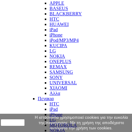
APPLE
BASEUS
BLACKBERRY
HTC
HUAWEI
iPad
iPhone
iPod/MP3/MP4
KUCIPA
LG
NOKIA
ONEPLUS
REMAX
SAMSUNG
SONY
UNIVERSAL
XIAOMI
Αλλα
Πενακια
HTC
iPad
iPhone
Η ιστοσελίδα χρησιμοποιεί cookies για την ευκολία
LG
close
της περιήγησης. Με τη χρήση της αποδέχεστε
MOTOROLA
αυτόματα την χρήση των cookies.
NOKIA