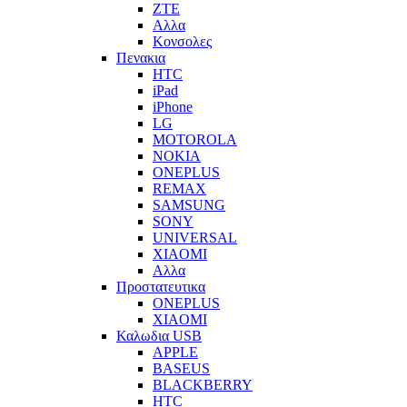
ZTE
Αλλα
Κονσολες
Πενακια
HTC
iPad
iPhone
LG
MOTOROLA
NOKIA
ONEPLUS
REMAX
SAMSUNG
SONY
UNIVERSAL
XIAOMI
Αλλα
Προστατευτικα
ONEPLUS
XIAOMI
Καλωδια USB
APPLE
BASEUS
BLACKBERRY
HTC