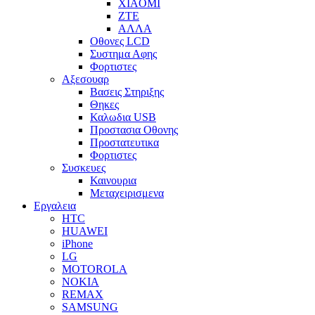
XIAOMI
ZTE
ΑΛΛΑ
Οθονες LCD
Συστημα Αφης
Φορτιστες
Αξεσουαρ
Βασεις Στηριξης
Θηκες
Καλωδια USB
Προστασια Οθονης
Προστατευτικα
Φορτιστες
Συσκευες
Καινουρια
Μεταχειρισμενα
Εργαλεια
HTC
HUAWEI
iPhone
LG
MOTOROLA
NOKIA
REMAX
SAMSUNG