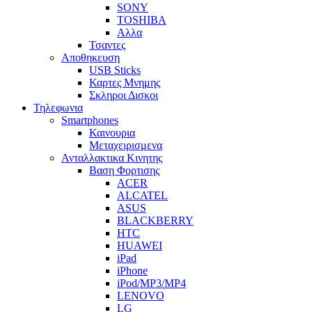
SONY
TOSHIBA
Αλλα
Τσαντες
Αποθηκευση
USB Sticks
Καρτες Μνημης
Σκληροι Δισκοι
Τηλεφωνια
Smartphones
Καινουρια
Μεταχειρισμενα
Ανταλλακτικα Κινητης
Βαση Φορτισης
ACER
ALCATEL
ASUS
BLACKBERRY
HTC
HUAWEI
iPad
iPhone
iPod/MP3/MP4
LENOVO
LG