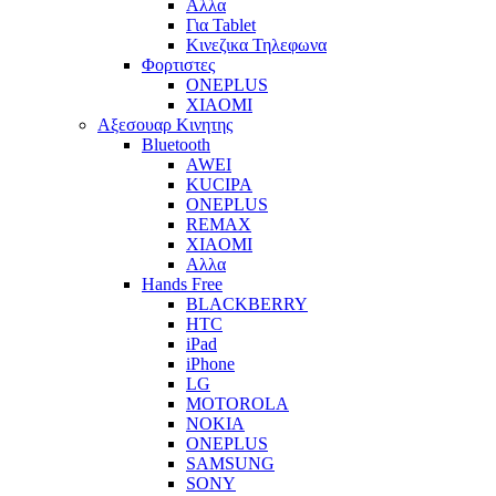
Αλλα
Για Tablet
Κινεζικα Τηλεφωνα
Φορτιστες
ONEPLUS
XIAOMI
Αξεσουαρ Κινητης
Bluetooth
AWEI
KUCIPA
ONEPLUS
REMAX
XIAOMI
Αλλα
Hands Free
BLACKBERRY
HTC
iPad
iPhone
LG
MOTOROLA
NOKIA
ONEPLUS
SAMSUNG
SONY