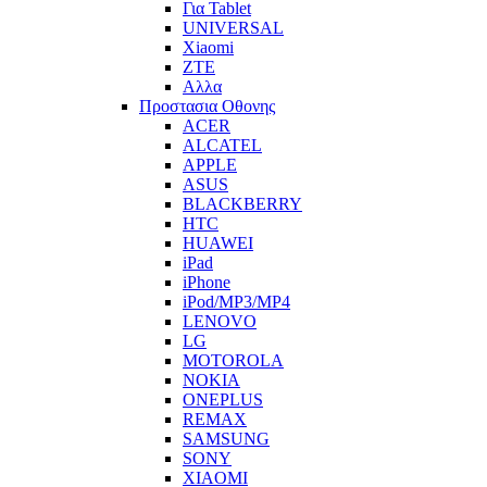
Για Tablet
UNIVERSAL
Xiaomi
ZTE
Αλλα
Προστασια Οθονης
ACER
ALCATEL
APPLE
ASUS
BLACKBERRY
HTC
HUAWEI
iPad
iPhone
iPod/MP3/MP4
LENOVO
LG
MOTOROLA
NOKIA
ONEPLUS
REMAX
SAMSUNG
SONY
XIAOMI