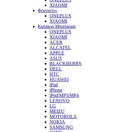
XIAOMI
Φορτιστες
ONEPLUS
XIAOMI
Καπακια Μπαταριας
ONEPLUS
XIAOMI
ACER
ALCATEL
APPLE
ASUS
BLACKBERRY
DELL
HTC
HUAWEI
iPad
iPhone
iPod/MP3/MP4
LENOVO
LG
MEIZU
MOTOROLA
NOKIA
SAMSUNG