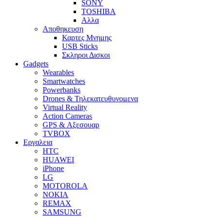
SONY
TOSHIBA
Αλλα
Αποθηκευση
Καρτες Μνημης
USB Sticks
Σκληροι Δισκοι
Gadgets
Wearables
Smartwatches
Powerbanks
Drones & Τηλεκατευθυνομενα
Virtual Reality
Action Cameras
GPS & Αξεσουαρ
TVBOX
Εργαλεια
HTC
HUAWEI
iPhone
LG
MOTOROLA
NOKIA
REMAX
SAMSUNG