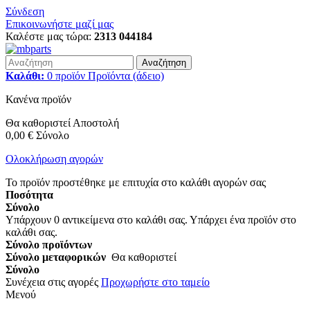
Σύνδεση
Επικοινωνήστε μαζί μας
Καλέστε μας τώρα:
2313 044184
Αναζήτηση
Καλάθι:
0
προϊόν
Προϊόντα
(άδειο)
Κανένα προϊόν
Θα καθοριστεί
Αποστολή
0,00 €
Σύνολο
Ολοκλήρωση αγορών
Το προϊόν προστέθηκε με επιτυχία στο καλάθι αγορών σας
Ποσότητα
Σύνολο
Υπάρχουν
0
αντικείμενα στο καλάθι σας.
Υπάρχει ένα προϊόν στο
καλάθι σας.
Σύνολο προϊόντων
Σύνολο μεταφορικών
Θα καθοριστεί
Σύνολο
Συνέχεια στις αγορές
Προχωρήστε στο ταμείο
Μενού