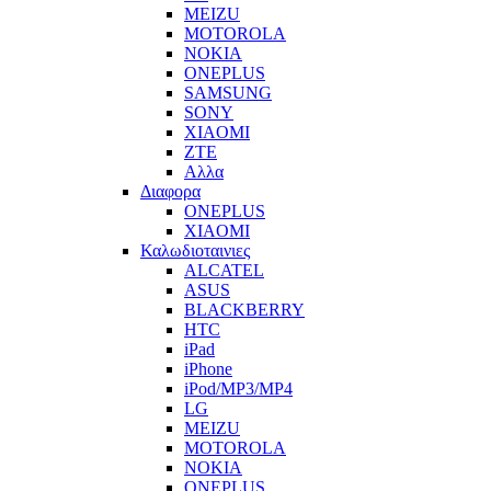
MEIZU
MOTOROLA
NOKIA
ONEPLUS
SAMSUNG
SONY
XIAOMI
ZTE
Αλλα
Διαφορα
ONEPLUS
XIAOMI
Καλωδιοταινιες
ALCATEL
ASUS
BLACKBERRY
HTC
iPad
iPhone
iPod/MP3/MP4
LG
MEIZU
MOTOROLA
NOKIA
ONEPLUS