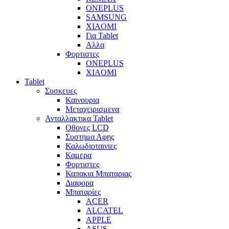
ONEPLUS
SAMSUNG
XIAOMI
Για Tablet
Αλλα
Φορτιστες
ONEPLUS
XIAOMI
Tablet
Συσκευες
Καινουρια
Μεταχειρισμενα
Ανταλλακτικα Tablet
Οθονες LCD
Συστημα Αφης
Καλωδιοταινιες
Καμερα
Φορτιστες
Καπακια Μπαταριας
Διαφορα
Μπαταρίες
ACER
ALCATEL
APPLE
ASUS