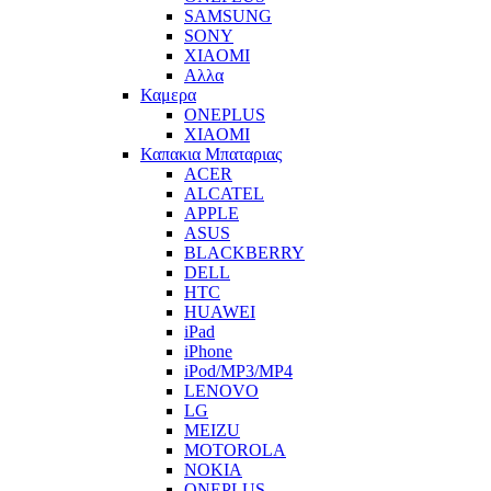
SAMSUNG
SONY
XIAOMI
Αλλα
Καμερα
ONEPLUS
XIAOMI
Καπακια Μπαταριας
ACER
ALCATEL
APPLE
ASUS
BLACKBERRY
DELL
HTC
HUAWEI
iPad
iPhone
iPod/MP3/MP4
LENOVO
LG
MEIZU
MOTOROLA
NOKIA
ONEPLUS