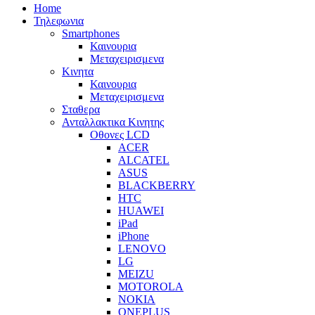
Home
Τηλεφωνια
Smartphones
Καινουρια
Μεταχειρισμενα
Κινητα
Καινουρια
Μεταχειρισμενα
Σταθερα
Ανταλλακτικα Κινητης
Οθονες LCD
ACER
ALCATEL
ASUS
BLACKBERRY
HTC
HUAWEI
iPad
iPhone
LENOVO
LG
MEIZU
MOTOROLA
NOKIA
ONEPLUS