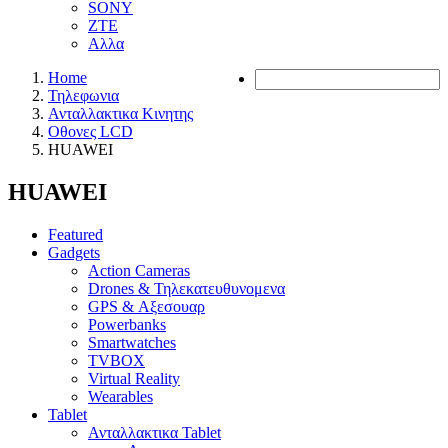
SONY
ZTE
Αλλα
Home
Τηλεφωνια
Ανταλλακτικα Κινητης
Οθονες LCD
HUAWEI
HUAWEI
Featured
Gadgets
Action Cameras
Drones & Τηλεκατευθυνομενα
GPS & Αξεσουαρ
Powerbanks
Smartwatches
TVBOX
Virtual Reality
Wearables
Tablet
Ανταλλακτικα Tablet