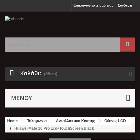
Επικοινωνήστε μαζί μας
Σύνδεση
Καλάθι:
(άδειο)
ΜΕΝΟΎ
Home
Τηλεφωνια
Ανταλλακτικα Κινητης
Οθονες LCD
Huawei Mate 10 Pro Lcd+TouchScreen Black