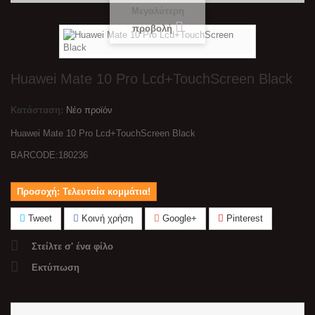
Μεγαλύτερη
προβολή
Huawei Mate 10 Pro Lcd+TouchScreen Black
Κατάσταση:
Νέο προϊόν
Huawei Mate 10 Pro Lcd+TouchScreen Black
BARCODE:180236
Προσοχή: Τελευταία κομμάτια!
Tweet
Κοινή χρήση
Google+
Pinterest
Στείλτε σ' ένα φίλο
Εκτύπωση