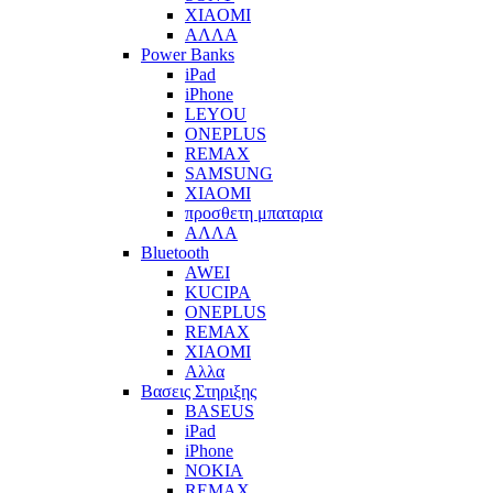
XIAOMI
ΑΛΛΑ
Power Banks
iPad
iPhone
LEYOU
ONEPLUS
REMAX
SAMSUNG
XIAOMI
προσθετη μπαταρια
ΑΛΛΑ
Bluetooth
AWEI
KUCIPA
ONEPLUS
REMAX
XIAOMI
Αλλα
Βασεις Στηριξης
BASEUS
iPad
iPhone
NOKIA
REMAX