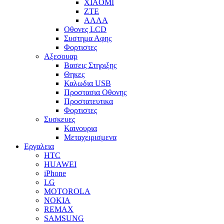
XIAOMI
ZTE
ΑΛΛΑ
Οθονες LCD
Συστημα Αφης
Φορτιστες
Αξεσουαρ
Βασεις Στηριξης
Θηκες
Καλωδια USB
Προστασια Οθονης
Προστατευτικα
Φορτιστες
Συσκευες
Καινουρια
Μεταχειρισμενα
Εργαλεια
HTC
HUAWEI
iPhone
LG
MOTOROLA
NOKIA
REMAX
SAMSUNG