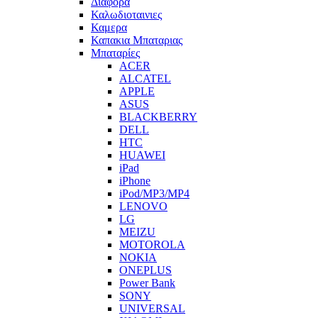
Διαφορα
Καλωδιοταινιες
Καμερα
Καπακια Μπαταριας
Μπαταρίες
ACER
ALCATEL
APPLE
ASUS
BLACKBERRY
DELL
HTC
HUAWEI
iPad
iPhone
iPod/MP3/MP4
LENOVO
LG
MEIZU
MOTOROLA
NOKIA
ONEPLUS
Power Bank
SONY
UNIVERSAL