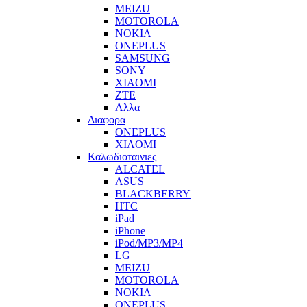
MEIZU
MOTOROLA
NOKIA
ONEPLUS
SAMSUNG
SONY
XIAOMI
ZTE
Αλλα
Διαφορα
ONEPLUS
XIAOMI
Καλωδιοταινιες
ALCATEL
ASUS
BLACKBERRY
HTC
iPad
iPhone
iPod/MP3/MP4
LG
MEIZU
MOTOROLA
NOKIA
ONEPLUS