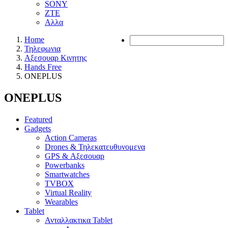
SONY
ZTE
Αλλα
Home
Τηλεφωνια
Αξεσουαρ Κινητης
Hands Free
ONEPLUS
ONEPLUS
Featured
Gadgets
Action Cameras
Drones & Τηλεκατευθυνομενα
GPS & Αξεσουαρ
Powerbanks
Smartwatches
TVBOX
Virtual Reality
Wearables
Tablet
Ανταλλακτικα Tablet