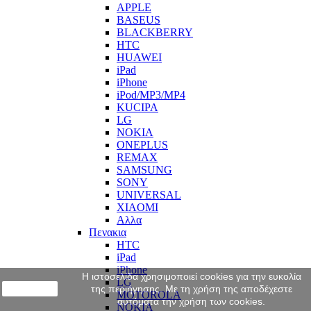
APPLE
BASEUS
BLACKBERRY
HTC
HUAWEI
iPad
iPhone
iPod/MP3/MP4
KUCIPA
LG
NOKIA
ONEPLUS
REMAX
SAMSUNG
SONY
UNIVERSAL
XIAOMI
Αλλα
Πενακια
HTC
iPad
iPhone
Η ιστοσελίδα χρησιμοποιεί cookies για την ευκολία
LG
close
της περιήγησης. Με τη χρήση της αποδέχεστε
MOTOROLA
αυτόματα την χρήση των cookies.
NOKIA