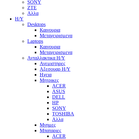
SONY
ZTE
Αλλα
Η/Υ
Desktops
Καινουρια
Μεταχειρισμενα
Laptops
Καινουρια
Μεταχειρισμενα
Ανταλλακτικα H/Y
Ανεμιστηρες
Αξεσουαρ Η/Υ
Ηχεια
Μητρικες
ACER
ASUS
DELL
HP
SONY
TOSHIBA
Αλλα
Μνημες
Μπαταριες
ACER