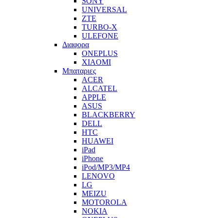
SONY
UNIVERSAL
ZTE
TURBO-X
ULEFONE
Διαφορα
ONEPLUS
XIAOMI
Μπαταριες
ACER
ALCATEL
APPLE
ASUS
BLACKBERRY
DELL
HTC
HUAWEI
iPad
iPhone
iPod/MP3/MP4
LENOVO
LG
MEIZU
MOTOROLA
NOKIA