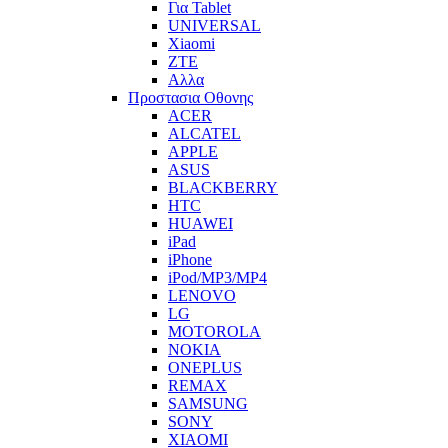
Για Tablet
UNIVERSAL
Xiaomi
ZTE
Αλλα
Προστασια Οθονης
ACER
ALCATEL
APPLE
ASUS
BLACKBERRY
HTC
HUAWEI
iPad
iPhone
iPod/MP3/MP4
LENOVO
LG
MOTOROLA
NOKIA
ONEPLUS
REMAX
SAMSUNG
SONY
XIAOMI