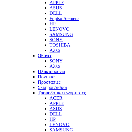
APPLE
ASUS
DELL
Fujitsu-Siemens
HP
LENOVO
SAMSUNG
SONY
TOSHIBA
Αλλα
Οθονες
SONY
Αλλα
Πληκτρολογια
Ποντικια
Προστασιες
Σκληροι Δισκοι
Τροφοδοτικα / Φορτιστες
ACER
APPLE
ASUS
DELL
HP
LENOVO
SAMSUNG