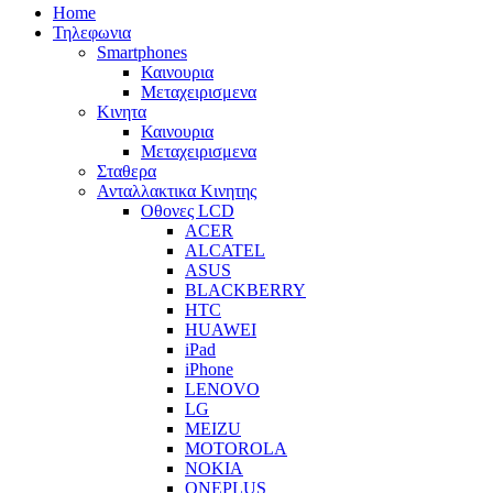
Home
Τηλεφωνια
Smartphones
Καινουρια
Μεταχειρισμενα
Κινητα
Καινουρια
Μεταχειρισμενα
Σταθερα
Ανταλλακτικα Κινητης
Οθονες LCD
ACER
ALCATEL
ASUS
BLACKBERRY
HTC
HUAWEI
iPad
iPhone
LENOVO
LG
MEIZU
MOTOROLA
NOKIA
ONEPLUS