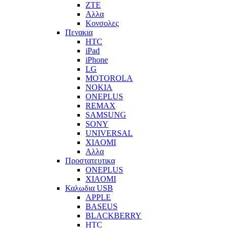
ZTE
Αλλα
Κονσολες
Πενακια
HTC
iPad
iPhone
LG
MOTOROLA
NOKIA
ONEPLUS
REMAX
SAMSUNG
SONY
UNIVERSAL
XIAOMI
Αλλα
Προστατευτικα
ONEPLUS
XIAOMI
Καλωδια USB
APPLE
BASEUS
BLACKBERRY
HTC