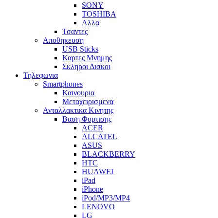
SONY
TOSHIBA
Αλλα
Τσαντες
Αποθηκευση
USB Sticks
Καρτες Μνημης
Σκληροι Δισκοι
Τηλεφωνια
Smartphones
Καινουρια
Μεταχειρισμενα
Ανταλλακτικα Κινητης
Βαση Φορτισης
ACER
ALCATEL
ASUS
BLACKBERRY
HTC
HUAWEI
iPad
iPhone
iPod/MP3/MP4
LENOVO
LG