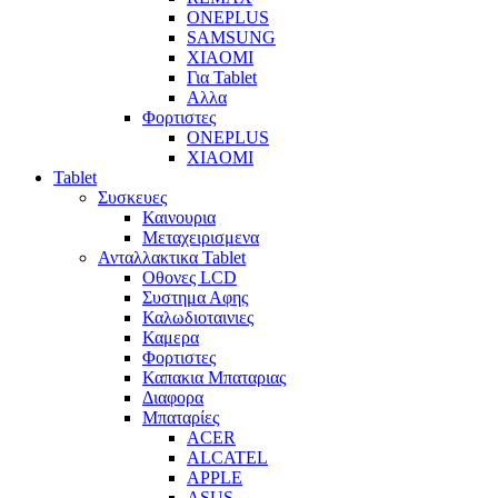
ONEPLUS
SAMSUNG
XIAOMI
Για Tablet
Αλλα
Φορτιστες
ONEPLUS
XIAOMI
Tablet
Συσκευες
Καινουρια
Μεταχειρισμενα
Ανταλλακτικα Tablet
Οθονες LCD
Συστημα Αφης
Καλωδιοταινιες
Καμερα
Φορτιστες
Καπακια Μπαταριας
Διαφορα
Μπαταρίες
ACER
ALCATEL
APPLE
ASUS