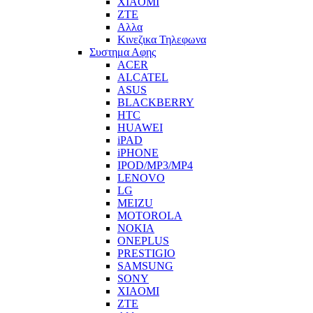
XIAOMI
ZTE
Αλλα
Κινεζικα Τηλεφωνα
Συστημα Αφης
ACER
ALCATEL
ASUS
BLACKBERRY
HTC
HUAWEI
iPAD
iPHONE
IPOD/MP3/MP4
LENOVO
LG
MEIZU
MOTOROLA
NOKIA
ONEPLUS
PRESTIGIO
SAMSUNG
SONY
XIAOMI
ZTE