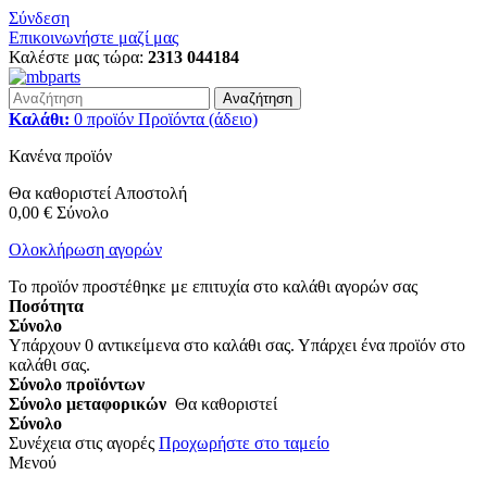
Σύνδεση
Επικοινωνήστε μαζί μας
Καλέστε μας τώρα:
2313 044184
Αναζήτηση
Καλάθι:
0
προϊόν
Προϊόντα
(άδειο)
Κανένα προϊόν
Θα καθοριστεί
Αποστολή
0,00 €
Σύνολο
Ολοκλήρωση αγορών
Το προϊόν προστέθηκε με επιτυχία στο καλάθι αγορών σας
Ποσότητα
Σύνολο
Υπάρχουν
0
αντικείμενα στο καλάθι σας.
Υπάρχει ένα προϊόν στο
καλάθι σας.
Σύνολο προϊόντων
Σύνολο μεταφορικών
Θα καθοριστεί
Σύνολο
Συνέχεια στις αγορές
Προχωρήστε στο ταμείο
Μενού