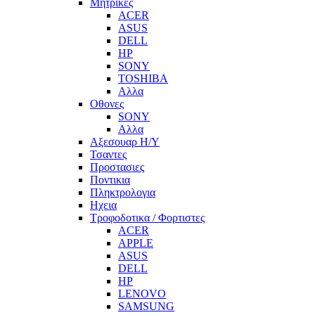
Μητρικες
ACER
ASUS
DELL
HP
SONY
TOSHIBA
Αλλα
Οθονες
SONY
Αλλα
Αξεσουαρ Η/Υ
Τσαντες
Προστασιες
Ποντικια
Πληκτρολογια
Ηχεια
Τροφοδοτικα / Φορτιστες
ACER
APPLE
ASUS
DELL
HP
LENOVO
SAMSUNG