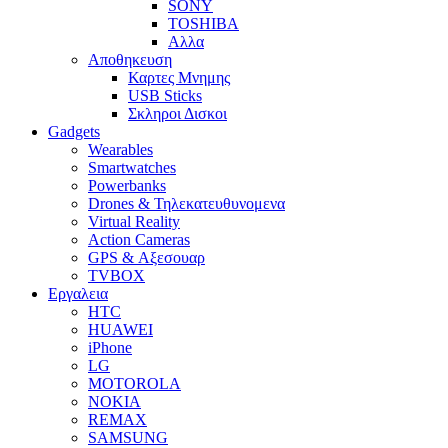
SONY
TOSHIBA
Αλλα
Αποθηκευση
Καρτες Μνημης
USB Sticks
Σκληροι Δισκοι
Gadgets
Wearables
Smartwatches
Powerbanks
Drones & Τηλεκατευθυνομενα
Virtual Reality
Action Cameras
GPS & Αξεσουαρ
TVBOX
Εργαλεια
HTC
HUAWEI
iPhone
LG
MOTOROLA
NOKIA
REMAX
SAMSUNG