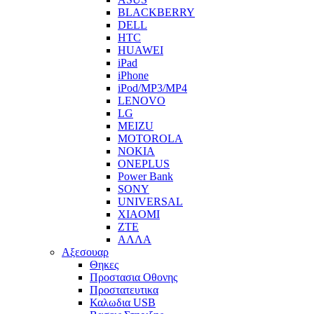
BLACKBERRY
DELL
HTC
HUAWEI
iPad
iPhone
iPod/MP3/MP4
LENOVO
LG
MEIZU
MOTOROLA
NOKIA
ONEPLUS
Power Bank
SONY
UNIVERSAL
XIAOMI
ZTE
ΑΛΛΑ
Αξεσουαρ
Θηκες
Προστασια Οθονης
Προστατευτικα
Καλωδια USB