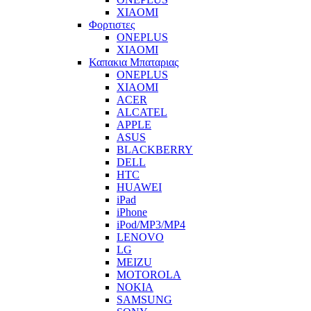
XIAOMI
Φορτιστες
ONEPLUS
XIAOMI
Καπακια Μπαταριας
ONEPLUS
XIAOMI
ACER
ALCATEL
APPLE
ASUS
BLACKBERRY
DELL
HTC
HUAWEI
iPad
iPhone
iPod/MP3/MP4
LENOVO
LG
MEIZU
MOTOROLA
NOKIA
SAMSUNG