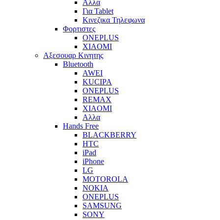
Αλλα
Για Tablet
Κινεζικα Τηλεφωνα
Φορτιστες
ONEPLUS
XIAOMI
Αξεσουαρ Κινητης
Bluetooth
AWEI
KUCIPA
ONEPLUS
REMAX
XIAOMI
Αλλα
Hands Free
BLACKBERRY
HTC
iPad
iPhone
LG
MOTOROLA
NOKIA
ONEPLUS
SAMSUNG
SONY