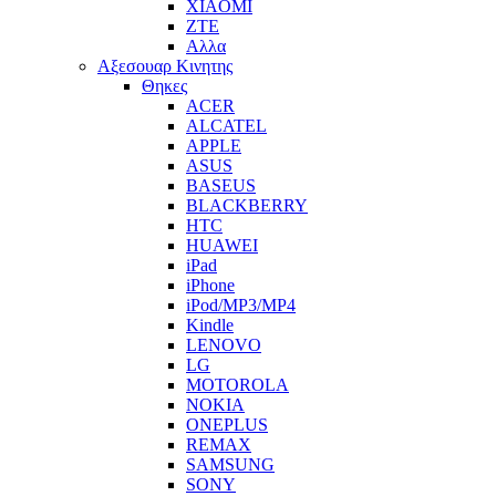
XIAOMI
ZTE
Αλλα
Αξεσουαρ Κινητης
Θηκες
ACER
ALCATEL
APPLE
ASUS
BASEUS
BLACKBERRY
HTC
HUAWEI
iPad
iPhone
iPod/MP3/MP4
Kindle
LENOVO
LG
MOTOROLA
NOKIA
ONEPLUS
REMAX
SAMSUNG
SONY