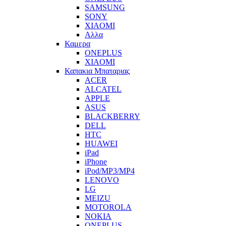
SAMSUNG
SONY
XIAOMI
Αλλα
Καμερα
ONEPLUS
XIAOMI
Καπακια Μπαταριας
ACER
ALCATEL
APPLE
ASUS
BLACKBERRY
DELL
HTC
HUAWEI
iPad
iPhone
iPod/MP3/MP4
LENOVO
LG
MEIZU
MOTOROLA
NOKIA
ONEPLUS