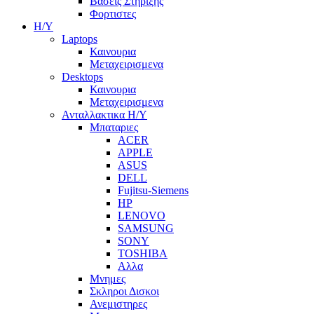
Βασεις Στηριξης
Φορτιστες
Η/Υ
Laptops
Καινουρια
Μεταχειρισμενα
Desktops
Καινουρια
Μεταχειρισμενα
Ανταλλακτικα H/Y
Μπαταριες
ACER
APPLE
ASUS
DELL
Fujitsu-Siemens
HP
LENOVO
SAMSUNG
SONY
TOSHIBA
Αλλα
Μνημες
Σκληροι Δισκοι
Ανεμιστηρες