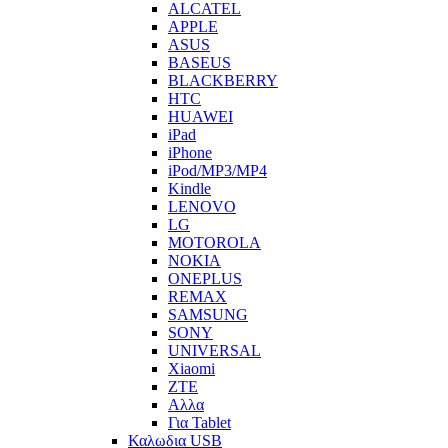
ALCATEL
APPLE
ASUS
BASEUS
BLACKBERRY
HTC
HUAWEI
iPad
iPhone
iPod/MP3/MP4
Kindle
LENOVO
LG
MOTOROLA
NOKIA
ONEPLUS
REMAX
SAMSUNG
SONY
UNIVERSAL
Xiaomi
ZTE
Αλλα
Για Tablet
Καλωδια USB