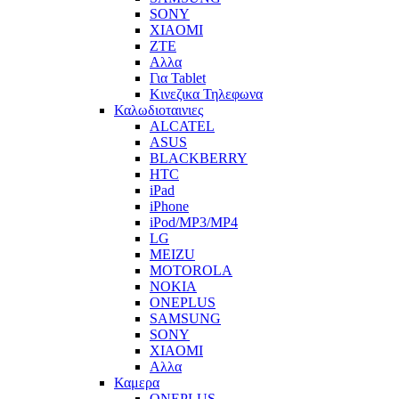
SONY
XIAOMI
ZTE
Αλλα
Για Tablet
Κινεζικα Τηλεφωνα
Καλωδιοταινιες
ALCATEL
ASUS
BLACKBERRY
HTC
iPad
iPhone
iPod/MP3/MP4
LG
MEIZU
MOTOROLA
NOKIA
ONEPLUS
SAMSUNG
SONY
XIAOMI
Αλλα
Καμερα
ONEPLUS