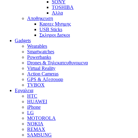
SONY
TOSHIBA
Αλλα
Αποθηκευση
Καρτες Μνημης
USB Sticks
Σκληροι Δισκοι
Gadgets
Wearables
Smartwatches
Powerbanks
Drones & Τηλεκατευθυνομενα
Virtual Reality
Action Cameras
GPS & Αξεσουαρ
TVBOX
Εργαλεια
HTC
HUAWEI
iPhone
LG
MOTOROLA
NOKIA
REMAX
SAMSUNG