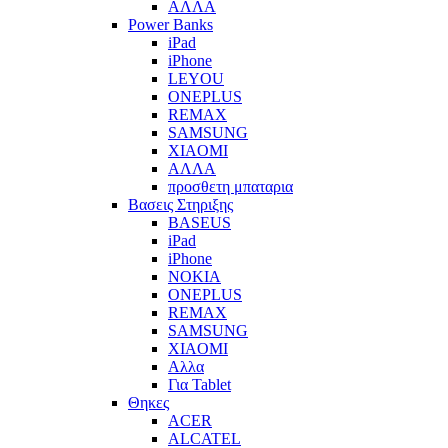
ΑΛΛΑ
Power Banks
iPad
iPhone
LEYOU
ONEPLUS
REMAX
SAMSUNG
XIAOMI
ΑΛΛΑ
προσθετη μπαταρια
Βασεις Στηριξης
BASEUS
iPad
iPhone
NOKIA
ONEPLUS
REMAX
SAMSUNG
XIAOMI
Αλλα
Για Tablet
Θηκες
ACER
ALCATEL