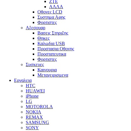
ZTE
ΑΛΛΑ
Οθονες LCD
Συστημα Αφης
Φορτιστες
Αξεσουαρ
Βασεις Στηριξης
Θηκες
Καλωδια USB
Προστασια Οθονης
Προστατευτικα
Φορτιστες
Συσκευες
Καινουρια
Μεταχειρισμενα
Εργαλεια
HTC
HUAWEI
iPhone
LG
MOTOROLA
NOKIA
REMAX
SAMSUNG
SONY