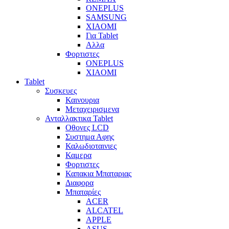
ONEPLUS
SAMSUNG
XIAOMI
Για Tablet
Αλλα
Φορτιστες
ONEPLUS
XIAOMI
Tablet
Συσκευες
Καινουρια
Μεταχειρισμενα
Ανταλλακτικα Tablet
Οθονες LCD
Συστημα Αφης
Καλωδιοταινιες
Καμερα
Φορτιστες
Καπακια Μπαταριας
Διαφορα
Μπαταρίες
ACER
ALCATEL
APPLE
ASUS