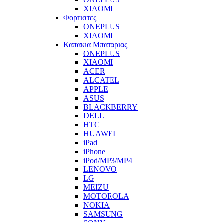
XIAOMI
Φορτιστες
ONEPLUS
XIAOMI
Καπακια Μπαταριας
ONEPLUS
XIAOMI
ACER
ALCATEL
APPLE
ASUS
BLACKBERRY
DELL
HTC
HUAWEI
iPad
iPhone
iPod/MP3/MP4
LENOVO
LG
MEIZU
MOTOROLA
NOKIA
SAMSUNG