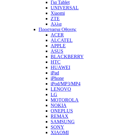
Για Tablet
UNIVERSAL
Xiaomi
ZTE
Αλλα
Προστασια Οθονης
ACER
ALCATEL
APPLE
ASUS
BLACKBERRY
HTC
HUAWEI
iPad
iPhone
iPod/MP3/MP4
LENOVO
LG
MOTOROLA
NOKIA
ONEPLUS
REMAX
SAMSUNG
SONY
XIAOMI