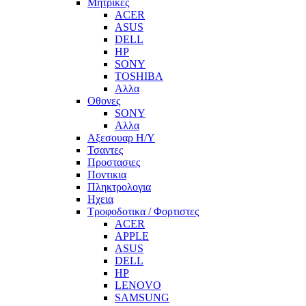
Μητρικες
ACER
ASUS
DELL
HP
SONY
TOSHIBA
Αλλα
Οθονες
SONY
Αλλα
Αξεσουαρ Η/Υ
Τσαντες
Προστασιες
Ποντικια
Πληκτρολογια
Ηχεια
Τροφοδοτικα / Φορτιστες
ACER
APPLE
ASUS
DELL
HP
LENOVO
SAMSUNG