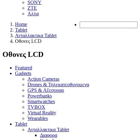
SONY
ZTE
Αλλα
Home
Tablet
Ανταλλακτικα Tablet
Οθονες LCD
Οθονες LCD
Featured
Gadgets
Action Cameras
Drones & Τηλεκατευθυνομενα
GPS & Αξεσουαρ
Powerbanks
Smartwatches
TVBOX
Virtual Reality
Wearables
Tablet
Ανταλλακτικα Tablet
Διαφορα