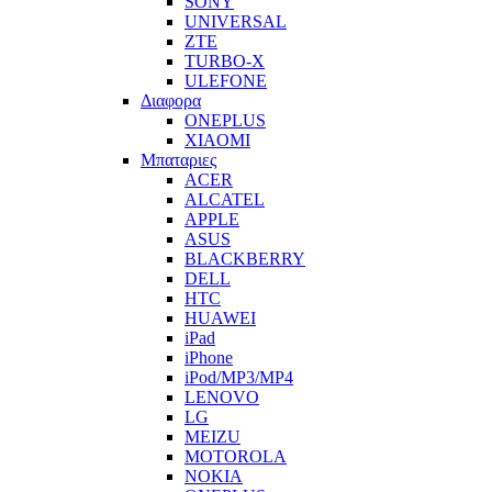
SONY
UNIVERSAL
ZTE
TURBO-X
ULEFONE
Διαφορα
ONEPLUS
XIAOMI
Μπαταριες
ACER
ALCATEL
APPLE
ASUS
BLACKBERRY
DELL
HTC
HUAWEI
iPad
iPhone
iPod/MP3/MP4
LENOVO
LG
MEIZU
MOTOROLA
NOKIA