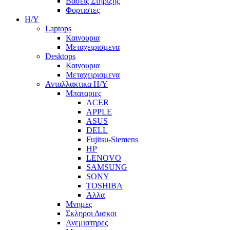
Βασεις Στηριξης
Φορτιστες
Η/Υ
Laptops
Καινουρια
Μεταχειρισμενα
Desktops
Καινουρια
Μεταχειρισμενα
Ανταλλακτικα H/Y
Μπαταριες
ACER
APPLE
ASUS
DELL
Fujitsu-Siemens
HP
LENOVO
SAMSUNG
SONY
TOSHIBA
Αλλα
Μνημες
Σκληροι Δισκοι
Ανεμιστηρες