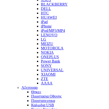
BLACKBERRY
DELL
HTC
HUAWEI
iPad
iPhone
iPod/MP3/MP4
LENOVO
LG
MEIZU
MOTOROLA
NOKIA
ONEPLUS
Power Bank
SONY
UNIVERSAL
XIAOMI
ZTE
ΑΛΛΑ
Αξεσουαρ
Θηκες
Προστασια Οθονης
Προστατευτικα
Καλωδια USB