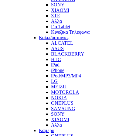
SONY
XIAOMI
ZTE
Αλλα
Για Tablet
Κινεζικα Τηλεφωνα
Καλωδιοταινιες
ALCATEL
ASUS
BLACKBERRY
HTC
iPad
iPhone
iPod/MP3/MP4
LG
MEIZU
MOTOROLA
NOKIA
ONEPLUS
SAMSUNG
SONY
XIAOMI
Αλλα
Καμερα
ONEPLUS