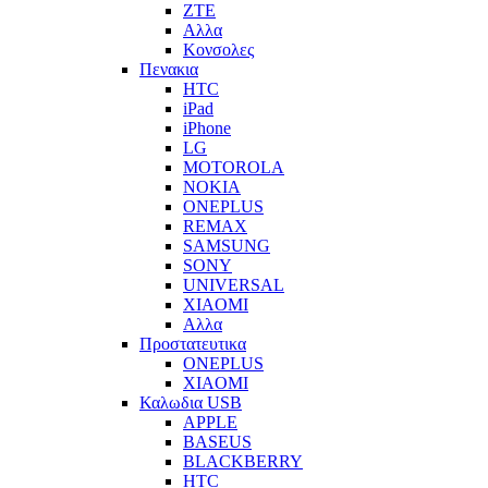
ZTE
Αλλα
Κονσολες
Πενακια
HTC
iPad
iPhone
LG
MOTOROLA
NOKIA
ONEPLUS
REMAX
SAMSUNG
SONY
UNIVERSAL
XIAOMI
Αλλα
Προστατευτικα
ONEPLUS
XIAOMI
Καλωδια USB
APPLE
BASEUS
BLACKBERRY
HTC