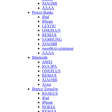
XIAOMI
ΑΛΛΑ
Power Banks
iPad
iPhone
LEYOU
ONEPLUS
REMAX
SAMSUNG
XIAOMI
προσθετη μπαταρια
ΑΛΛΑ
Bluetooth
AWEI
KUCIPA
ONEPLUS
REMAX
XIAOMI
Αλλα
Βασεις Στηριξης
BASEUS
iPad
iPhone
NOKIA
REMAX