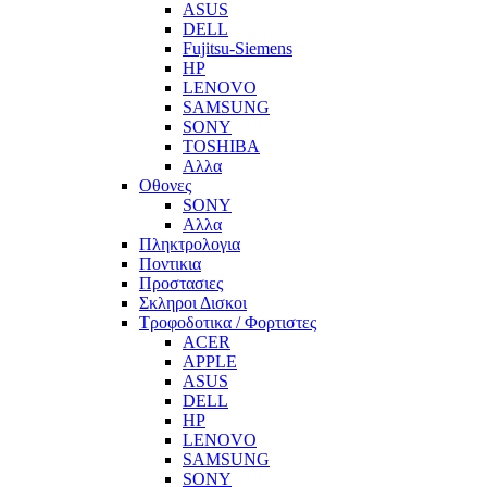
ASUS
DELL
Fujitsu-Siemens
HP
LENOVO
SAMSUNG
SONY
TOSHIBA
Αλλα
Οθονες
SONY
Αλλα
Πληκτρολογια
Ποντικια
Προστασιες
Σκληροι Δισκοι
Τροφοδοτικα / Φορτιστες
ACER
APPLE
ASUS
DELL
HP
LENOVO
SAMSUNG
SONY