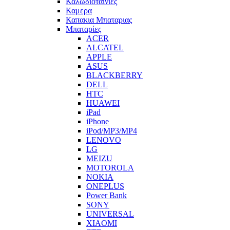
Καλωδιοταινιες
Καμερα
Καπακια Μπαταριας
Μπαταρίες
ACER
ALCATEL
APPLE
ASUS
BLACKBERRY
DELL
HTC
HUAWEI
iPad
iPhone
iPod/MP3/MP4
LENOVO
LG
MEIZU
MOTOROLA
NOKIA
ONEPLUS
Power Bank
SONY
UNIVERSAL
XIAOMI