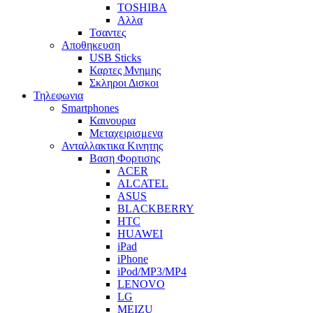
TOSHIBA
Αλλα
Τσαντες
Αποθηκευση
USB Sticks
Καρτες Μνημης
Σκληροι Δισκοι
Τηλεφωνια
Smartphones
Καινουρια
Μεταχειρισμενα
Ανταλλακτικα Κινητης
Βαση Φορτισης
ACER
ALCATEL
ASUS
BLACKBERRY
HTC
HUAWEI
iPad
iPhone
iPod/MP3/MP4
LENOVO
LG
MEIZU