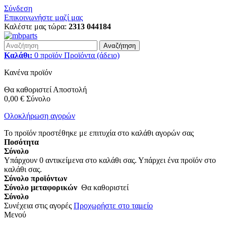
Σύνδεση
Επικοινωνήστε μαζί μας
Καλέστε μας τώρα:
2313 044184
Αναζήτηση
Καλάθι:
0
προϊόν
Προϊόντα
(άδειο)
Κανένα προϊόν
Θα καθοριστεί
Αποστολή
0,00 €
Σύνολο
Ολοκλήρωση αγορών
Το προϊόν προστέθηκε με επιτυχία στο καλάθι αγορών σας
Ποσότητα
Σύνολο
Υπάρχουν
0
αντικείμενα στο καλάθι σας.
Υπάρχει ένα προϊόν στο
καλάθι σας.
Σύνολο προϊόντων
Σύνολο μεταφορικών
Θα καθοριστεί
Σύνολο
Συνέχεια στις αγορές
Προχωρήστε στο ταμείο
Μενού