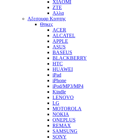
XIAOMI
ZTE
Αλλα
Αξεσουαρ Κινητης
Θηκες
ACER
ALCATEL
APPLE
ASUS
BASEUS
BLACKBERRY
HTC
HUAWEI
iPad
iPhone
iPod/MP3/MP4
Kindle
LENOVO
LG
MOTOROLA
NOKIA
ONEPLUS
REMAX
SAMSUNG
SONY