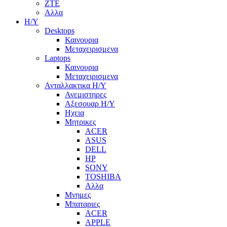
ZTE
Αλλα
Η/Υ
Desktops
Καινουρια
Μεταχειρισμενα
Laptops
Καινουρια
Μεταχειρισμενα
Ανταλλακτικα H/Y
Ανεμιστηρες
Αξεσουαρ Η/Υ
Ηχεια
Μητρικες
ACER
ASUS
DELL
HP
SONY
TOSHIBA
Αλλα
Μνημες
Μπαταριες
ACER
APPLE