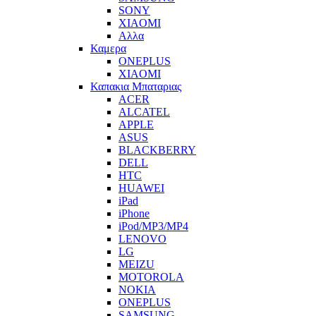
SONY
XIAOMI
Αλλα
Καμερα
ONEPLUS
XIAOMI
Καπακια Μπαταριας
ACER
ALCATEL
APPLE
ASUS
BLACKBERRY
DELL
HTC
HUAWEI
iPad
iPhone
iPod/MP3/MP4
LENOVO
LG
MEIZU
MOTOROLA
NOKIA
ONEPLUS
SAMSUNG