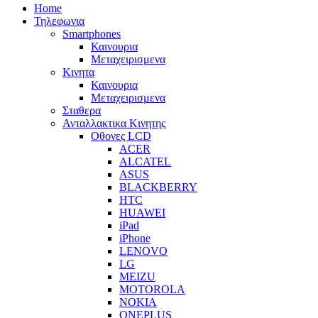
Home
Τηλεφωνια
Smartphones
Καινουρια
Μεταχειρισμενα
Κινητα
Καινουρια
Μεταχειρισμενα
Σταθερα
Ανταλλακτικα Κινητης
Οθονες LCD
ACER
ALCATEL
ASUS
BLACKBERRY
HTC
HUAWEI
iPad
iPhone
LENOVO
LG
MEIZU
MOTOROLA
NOKIA
ONEPLUS