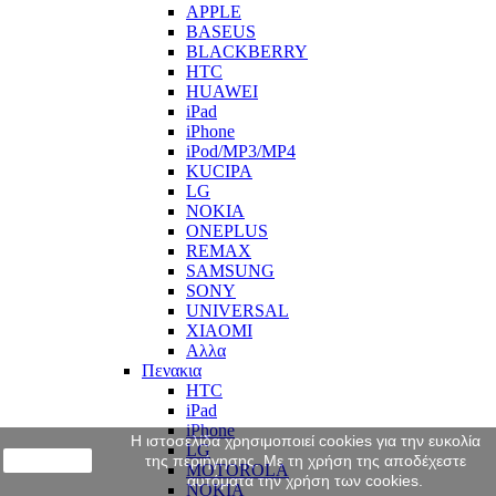
APPLE
BASEUS
BLACKBERRY
HTC
HUAWEI
iPad
iPhone
iPod/MP3/MP4
KUCIPA
LG
NOKIA
ONEPLUS
REMAX
SAMSUNG
SONY
UNIVERSAL
XIAOMI
Αλλα
Πενακια
HTC
iPad
iPhone
Η ιστοσελίδα χρησιμοποιεί cookies για την ευκολία
LG
close
της περιήγησης. Με τη χρήση της αποδέχεστε
MOTOROLA
αυτόματα την χρήση των cookies.
NOKIA