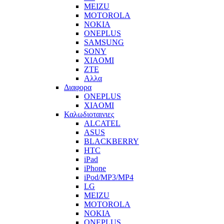
MEIZU
MOTOROLA
NOKIA
ONEPLUS
SAMSUNG
SONY
XIAOMI
ZTE
Αλλα
Διαφορα
ONEPLUS
XIAOMI
Καλωδιοταινιες
ALCATEL
ASUS
BLACKBERRY
HTC
iPad
iPhone
iPod/MP3/MP4
LG
MEIZU
MOTOROLA
NOKIA
ONEPLUS