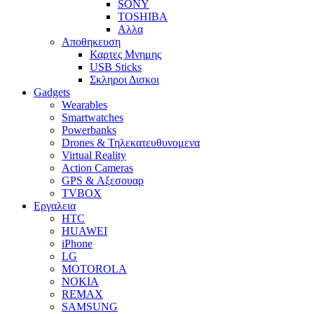
SONY
TOSHIBA
Αλλα
Αποθηκευση
Καρτες Μνημης
USB Sticks
Σκληροι Δισκοι
Gadgets
Wearables
Smartwatches
Powerbanks
Drones & Τηλεκατευθυνομενα
Virtual Reality
Action Cameras
GPS & Αξεσουαρ
TVBOX
Εργαλεια
HTC
HUAWEI
iPhone
LG
MOTOROLA
NOKIA
REMAX
SAMSUNG