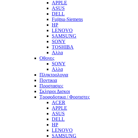
APPLE
ASUS
DELL
Fujitsu-Siemens
HP
LENOVO
SAMSUNG
SONY
TOSHIBA
Αλλα
Οθονες
SONY
Αλλα
Πληκτρολογια
Ποντικια
Προστασιες
Σκληροι Δισκοι
Τροφοδοτικα / Φορτιστες
ACER
APPLE
ASUS
DELL
HP
LENOVO
SAMSUNG