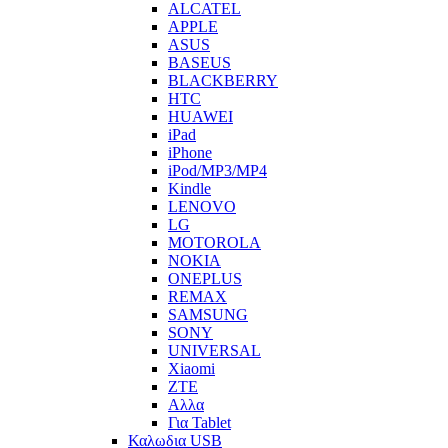
ALCATEL
APPLE
ASUS
BASEUS
BLACKBERRY
HTC
HUAWEI
iPad
iPhone
iPod/MP3/MP4
Kindle
LENOVO
LG
MOTOROLA
NOKIA
ONEPLUS
REMAX
SAMSUNG
SONY
UNIVERSAL
Xiaomi
ZTE
Αλλα
Για Tablet
Καλωδια USB