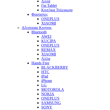
Αλλα
Για Tablet
Κινεζικα Τηλεφωνα
Φορτιστες
ONEPLUS
XIAOMI
Αξεσουαρ Κινητης
Bluetooth
AWEI
KUCIPA
ONEPLUS
REMAX
XIAOMI
Αλλα
Hands Free
BLACKBERRY
HTC
iPad
iPhone
LG
MOTOROLA
NOKIA
ONEPLUS
SAMSUNG
SONY