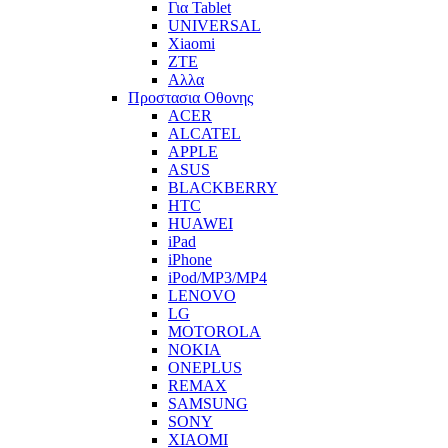
Για Tablet
UNIVERSAL
Xiaomi
ZTE
Αλλα
Προστασια Οθονης
ACER
ALCATEL
APPLE
ASUS
BLACKBERRY
HTC
HUAWEI
iPad
iPhone
iPod/MP3/MP4
LENOVO
LG
MOTOROLA
NOKIA
ONEPLUS
REMAX
SAMSUNG
SONY
XIAOMI