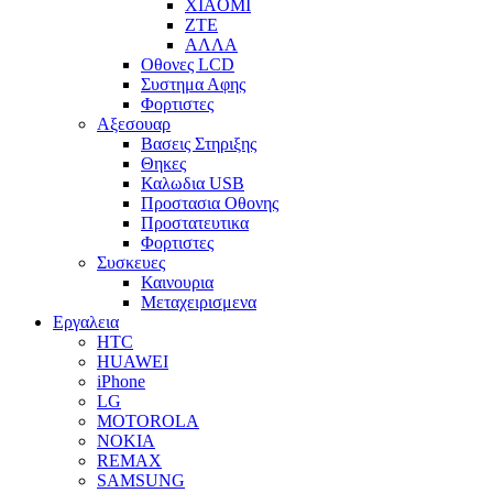
XIAOMI
ZTE
ΑΛΛΑ
Οθονες LCD
Συστημα Αφης
Φορτιστες
Αξεσουαρ
Βασεις Στηριξης
Θηκες
Καλωδια USB
Προστασια Οθονης
Προστατευτικα
Φορτιστες
Συσκευες
Καινουρια
Μεταχειρισμενα
Εργαλεια
HTC
HUAWEI
iPhone
LG
MOTOROLA
NOKIA
REMAX
SAMSUNG