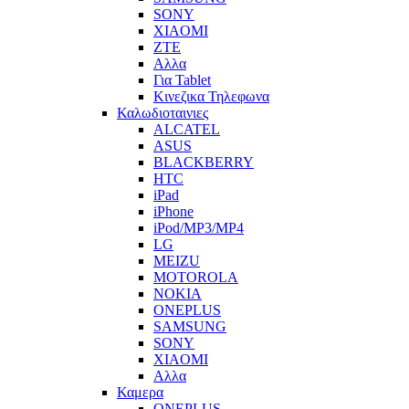
SONY
XIAOMI
ZTE
Αλλα
Για Tablet
Κινεζικα Τηλεφωνα
Καλωδιοταινιες
ALCATEL
ASUS
BLACKBERRY
HTC
iPad
iPhone
iPod/MP3/MP4
LG
MEIZU
MOTOROLA
NOKIA
ONEPLUS
SAMSUNG
SONY
XIAOMI
Αλλα
Καμερα
ONEPLUS