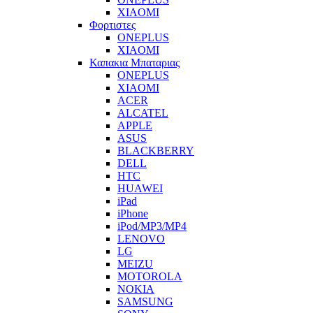
XIAOMI
Φορτιστες
ONEPLUS
XIAOMI
Καπακια Μπαταριας
ONEPLUS
XIAOMI
ACER
ALCATEL
APPLE
ASUS
BLACKBERRY
DELL
HTC
HUAWEI
iPad
iPhone
iPod/MP3/MP4
LENOVO
LG
MEIZU
MOTOROLA
NOKIA
SAMSUNG