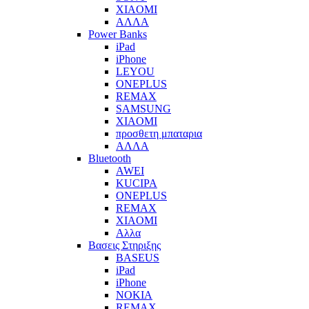
XIAOMI
ΑΛΛΑ
Power Banks
iPad
iPhone
LEYOU
ONEPLUS
REMAX
SAMSUNG
XIAOMI
προσθετη μπαταρια
ΑΛΛΑ
Bluetooth
AWEI
KUCIPA
ONEPLUS
REMAX
XIAOMI
Αλλα
Βασεις Στηριξης
BASEUS
iPad
iPhone
NOKIA
REMAX