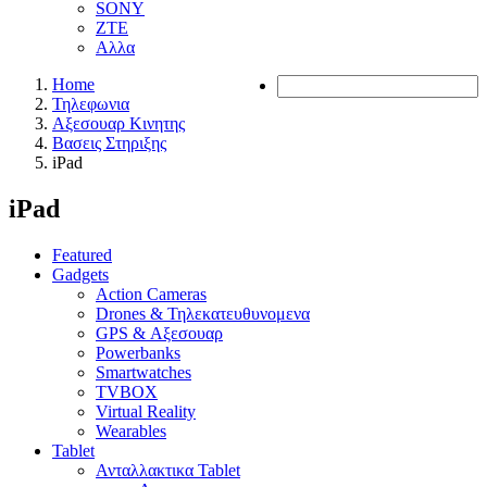
SONY
ZTE
Αλλα
Home
Τηλεφωνια
Αξεσουαρ Κινητης
Βασεις Στηριξης
iPad
iPad
Featured
Gadgets
Action Cameras
Drones & Τηλεκατευθυνομενα
GPS & Αξεσουαρ
Powerbanks
Smartwatches
TVBOX
Virtual Reality
Wearables
Tablet
Ανταλλακτικα Tablet