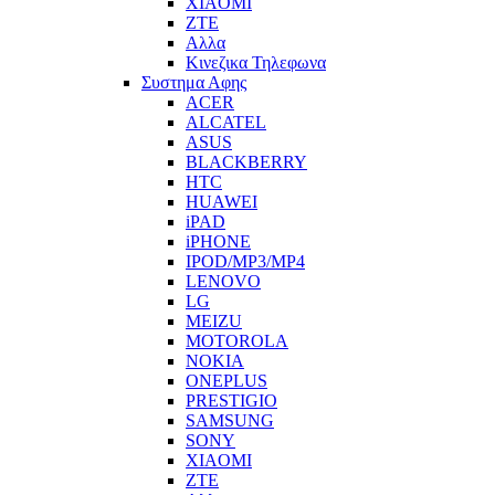
XIAOMI
ZTE
Αλλα
Κινεζικα Τηλεφωνα
Συστημα Αφης
ACER
ALCATEL
ASUS
BLACKBERRY
HTC
HUAWEI
iPAD
iPHONE
IPOD/MP3/MP4
LENOVO
LG
MEIZU
MOTOROLA
NOKIA
ONEPLUS
PRESTIGIO
SAMSUNG
SONY
XIAOMI
ZTE