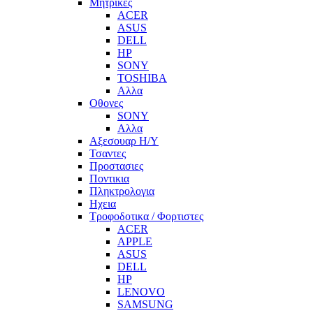
Μητρικες
ACER
ASUS
DELL
HP
SONY
TOSHIBA
Αλλα
Οθονες
SONY
Αλλα
Αξεσουαρ Η/Υ
Τσαντες
Προστασιες
Ποντικια
Πληκτρολογια
Ηχεια
Τροφοδοτικα / Φορτιστες
ACER
APPLE
ASUS
DELL
HP
LENOVO
SAMSUNG