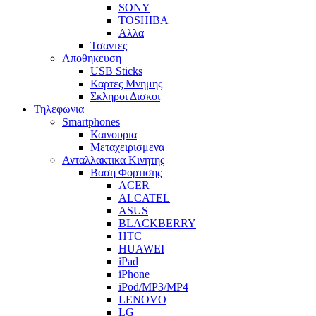
SONY
TOSHIBA
Αλλα
Τσαντες
Αποθηκευση
USB Sticks
Καρτες Μνημης
Σκληροι Δισκοι
Τηλεφωνια
Smartphones
Καινουρια
Μεταχειρισμενα
Ανταλλακτικα Κινητης
Βαση Φορτισης
ACER
ALCATEL
ASUS
BLACKBERRY
HTC
HUAWEI
iPad
iPhone
iPod/MP3/MP4
LENOVO
LG