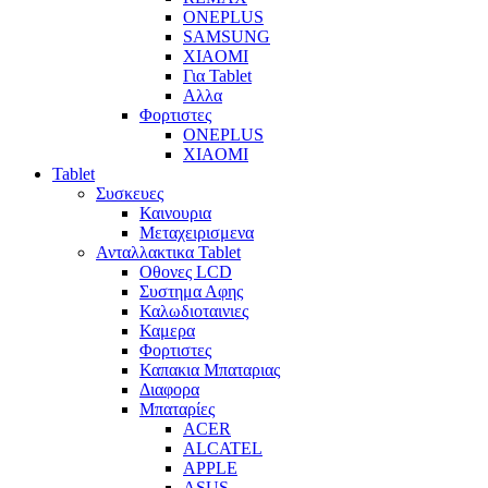
ONEPLUS
SAMSUNG
XIAOMI
Για Tablet
Αλλα
Φορτιστες
ONEPLUS
XIAOMI
Tablet
Συσκευες
Καινουρια
Μεταχειρισμενα
Ανταλλακτικα Tablet
Οθονες LCD
Συστημα Αφης
Καλωδιοταινιες
Καμερα
Φορτιστες
Καπακια Μπαταριας
Διαφορα
Μπαταρίες
ACER
ALCATEL
APPLE
ASUS