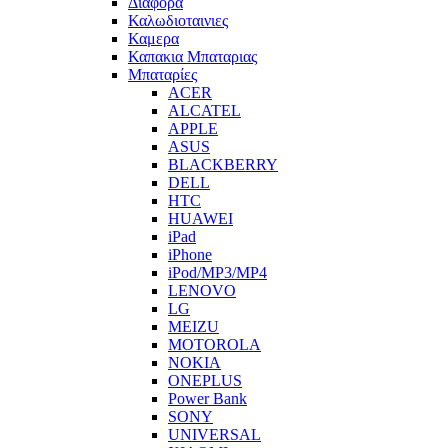
Διαφορα
Καλωδιοταινιες
Καμερα
Καπακια Μπαταριας
Μπαταρίες
ACER
ALCATEL
APPLE
ASUS
BLACKBERRY
DELL
HTC
HUAWEI
iPad
iPhone
iPod/MP3/MP4
LENOVO
LG
MEIZU
MOTOROLA
NOKIA
ONEPLUS
Power Bank
SONY
UNIVERSAL