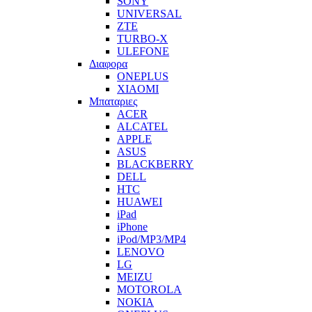
SONY
UNIVERSAL
ZTE
TURBO-X
ULEFONE
Διαφορα
ONEPLUS
XIAOMI
Μπαταριες
ACER
ALCATEL
APPLE
ASUS
BLACKBERRY
DELL
HTC
HUAWEI
iPad
iPhone
iPod/MP3/MP4
LENOVO
LG
MEIZU
MOTOROLA
NOKIA