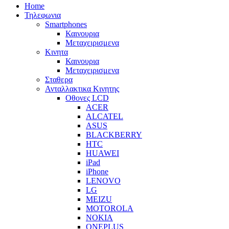
Home
Τηλεφωνια
Smartphones
Καινουρια
Μεταχειρισμενα
Κινητα
Καινουρια
Μεταχειρισμενα
Σταθερα
Ανταλλακτικα Κινητης
Οθονες LCD
ACER
ALCATEL
ASUS
BLACKBERRY
HTC
HUAWEI
iPad
iPhone
LENOVO
LG
MEIZU
MOTOROLA
NOKIA
ONEPLUS