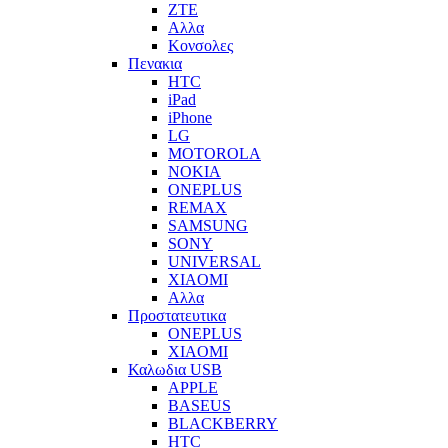
ZTE
Αλλα
Κονσολες
Πενακια
HTC
iPad
iPhone
LG
MOTOROLA
NOKIA
ONEPLUS
REMAX
SAMSUNG
SONY
UNIVERSAL
XIAOMI
Αλλα
Προστατευτικα
ONEPLUS
XIAOMI
Καλωδια USB
APPLE
BASEUS
BLACKBERRY
HTC