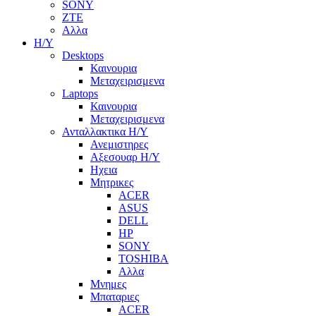
SONY
ZTE
Αλλα
Η/Υ
Desktops
Καινουρια
Μεταχειρισμενα
Laptops
Καινουρια
Μεταχειρισμενα
Ανταλλακτικα H/Y
Ανεμιστηρες
Αξεσουαρ Η/Υ
Ηχεια
Μητρικες
ACER
ASUS
DELL
HP
SONY
TOSHIBA
Αλλα
Μνημες
Μπαταριες
ACER