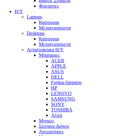
Βασεις Στηριξης
Φορτιστες
Η/Υ
Laptops
Καινουρια
Μεταχειρισμενα
Desktops
Καινουρια
Μεταχειρισμενα
Ανταλλακτικα H/Y
Μπαταριες
ACER
APPLE
ASUS
DELL
Fujitsu-Siemens
HP
LENOVO
SAMSUNG
SONY
TOSHIBA
Αλλα
Μνημες
Σκληροι Δισκοι
Ανεμιστηρες