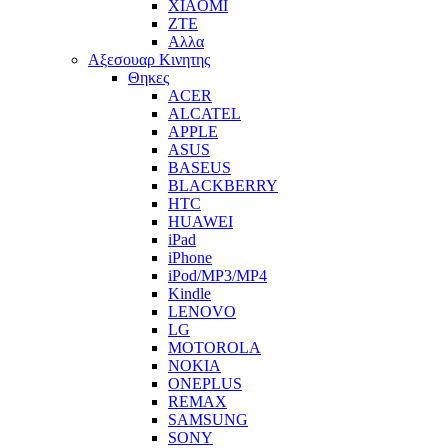
XIAOMI
ZTE
Αλλα
Αξεσουαρ Κινητης
Θηκες
ACER
ALCATEL
APPLE
ASUS
BASEUS
BLACKBERRY
HTC
HUAWEI
iPad
iPhone
iPod/MP3/MP4
Kindle
LENOVO
LG
MOTOROLA
NOKIA
ONEPLUS
REMAX
SAMSUNG
SONY