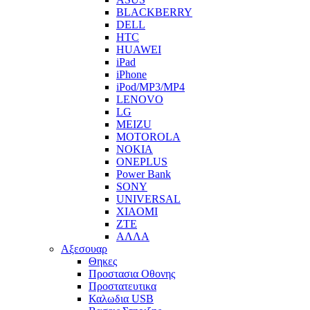
BLACKBERRY
DELL
HTC
HUAWEI
iPad
iPhone
iPod/MP3/MP4
LENOVO
LG
MEIZU
MOTOROLA
NOKIA
ONEPLUS
Power Bank
SONY
UNIVERSAL
XIAOMI
ZTE
ΑΛΛΑ
Αξεσουαρ
Θηκες
Προστασια Οθονης
Προστατευτικα
Καλωδια USB