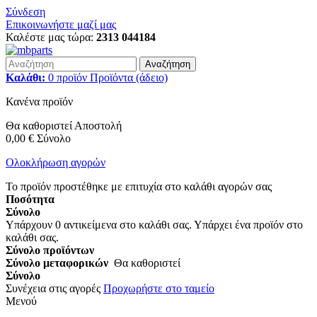
Σύνδεση
Επικοινωνήστε μαζί μας
Καλέστε μας τώρα:
2313 044184
Αναζήτηση
Καλάθι:
0
προϊόν
Προϊόντα
(άδειο)
Κανένα προϊόν
Θα καθοριστεί
Αποστολή
0,00 €
Σύνολο
Ολοκλήρωση αγορών
Το προϊόν προστέθηκε με επιτυχία στο καλάθι αγορών σας
Ποσότητα
Σύνολο
Υπάρχουν
0
αντικείμενα στο καλάθι σας.
Υπάρχει ένα προϊόν στο
καλάθι σας.
Σύνολο προϊόντων
Σύνολο μεταφορικών
Θα καθοριστεί
Σύνολο
Συνέχεια στις αγορές
Προχωρήστε στο ταμείο
Μενού