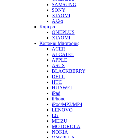
SAMSUNG
SONY
XIAOMI
Αλλα
Καμερα
ONEPLUS
XIAOMI
Καπακια Μπαταριας
ACER
ALCATEL
APPLE
ASUS
BLACKBERRY
DELL
HTC
HUAWEI
iPad
iPhone
iPod/MP3/MP4
LENOVO
LG
MEIZU
MOTOROLA
NOKIA
ONEPLUS