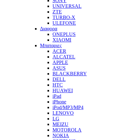
SONY
UNIVERSAL
ZTE
TURBO-X
ULEFONE
Διαφορα
ONEPLUS
XIAOMI
Μπαταριες
ACER
ALCATEL
APPLE
ASUS
BLACKBERRY
DELL
HTC
HUAWEI
iPad
iPhone
iPod/MP3/MP4
LENOVO
LG
MEIZU
MOTOROLA
NOKIA