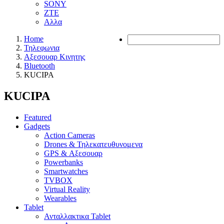
SONY
ZTE
Αλλα
Home
Τηλεφωνια
Αξεσουαρ Κινητης
Bluetooth
KUCIPA
KUCIPA
Featured
Gadgets
Action Cameras
Drones & Τηλεκατευθυνομενα
GPS & Αξεσουαρ
Powerbanks
Smartwatches
TVBOX
Virtual Reality
Wearables
Tablet
Ανταλλακτικα Tablet