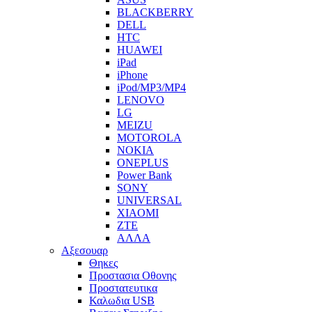
BLACKBERRY
DELL
HTC
HUAWEI
iPad
iPhone
iPod/MP3/MP4
LENOVO
LG
MEIZU
MOTOROLA
NOKIA
ONEPLUS
Power Bank
SONY
UNIVERSAL
XIAOMI
ZTE
ΑΛΛΑ
Αξεσουαρ
Θηκες
Προστασια Οθονης
Προστατευτικα
Καλωδια USB