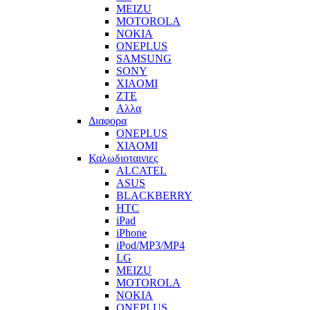
MEIZU
MOTOROLA
NOKIA
ONEPLUS
SAMSUNG
SONY
XIAOMI
ZTE
Αλλα
Διαφορα
ONEPLUS
XIAOMI
Καλωδιοταινιες
ALCATEL
ASUS
BLACKBERRY
HTC
iPad
iPhone
iPod/MP3/MP4
LG
MEIZU
MOTOROLA
NOKIA
ONEPLUS