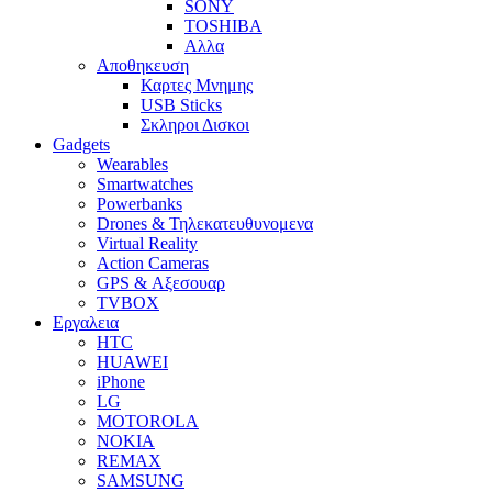
SONY
TOSHIBA
Αλλα
Αποθηκευση
Καρτες Μνημης
USB Sticks
Σκληροι Δισκοι
Gadgets
Wearables
Smartwatches
Powerbanks
Drones & Τηλεκατευθυνομενα
Virtual Reality
Action Cameras
GPS & Αξεσουαρ
TVBOX
Εργαλεια
HTC
HUAWEI
iPhone
LG
MOTOROLA
NOKIA
REMAX
SAMSUNG