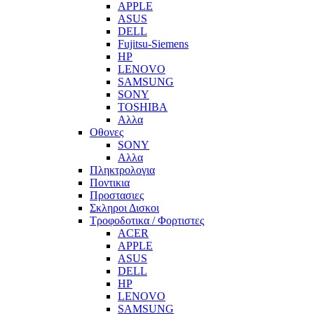
APPLE
ASUS
DELL
Fujitsu-Siemens
HP
LENOVO
SAMSUNG
SONY
TOSHIBA
Αλλα
Οθονες
SONY
Αλλα
Πληκτρολογια
Ποντικια
Προστασιες
Σκληροι Δισκοι
Τροφοδοτικα / Φορτιστες
ACER
APPLE
ASUS
DELL
HP
LENOVO
SAMSUNG