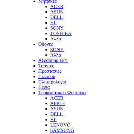
Μητρικες
ACER
ASUS
DELL
HP
SONY
TOSHIBA
Αλλα
Οθονες
SONY
Αλλα
Αξεσουαρ Η/Υ
Τσαντες
Προστασιες
Ποντικια
Πληκτρολογια
Ηχεια
Τροφοδοτικα / Φορτιστες
ACER
APPLE
ASUS
DELL
HP
LENOVO
SAMSUNG