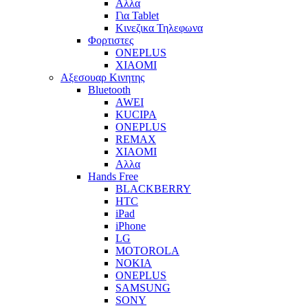
Αλλα
Για Tablet
Κινεζικα Τηλεφωνα
Φορτιστες
ONEPLUS
XIAOMI
Αξεσουαρ Κινητης
Bluetooth
AWEI
KUCIPA
ONEPLUS
REMAX
XIAOMI
Αλλα
Hands Free
BLACKBERRY
HTC
iPad
iPhone
LG
MOTOROLA
NOKIA
ONEPLUS
SAMSUNG
SONY