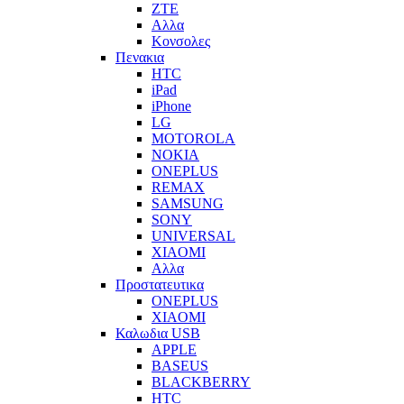
ZTE
Αλλα
Κονσολες
Πενακια
HTC
iPad
iPhone
LG
MOTOROLA
NOKIA
ONEPLUS
REMAX
SAMSUNG
SONY
UNIVERSAL
XIAOMI
Αλλα
Προστατευτικα
ONEPLUS
XIAOMI
Καλωδια USB
APPLE
BASEUS
BLACKBERRY
HTC