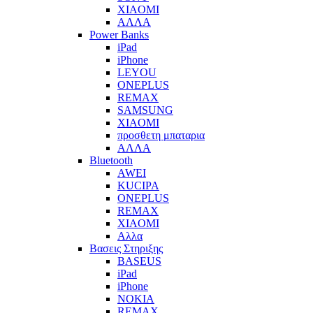
XIAOMI
ΑΛΛΑ
Power Banks
iPad
iPhone
LEYOU
ONEPLUS
REMAX
SAMSUNG
XIAOMI
προσθετη μπαταρια
ΑΛΛΑ
Bluetooth
AWEI
KUCIPA
ONEPLUS
REMAX
XIAOMI
Αλλα
Βασεις Στηριξης
BASEUS
iPad
iPhone
NOKIA
REMAX