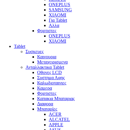
ONEPLUS
SAMSUNG
XIAOMI
Για Tablet
Αλλα
Φορτιστες
ONEPLUS
XIAOMI
Tablet
Συσκευες
Καινουρια
Μεταχειρισμενα
Ανταλλακτικα Tablet
Οθονες LCD
Συστημα Αφης
Καλωδιοταινιες
Καμερα
Φορτιστες
Καπακια Μπαταριας
Διαφορα
Μπαταρίες
ACER
ALCATEL
APPLE
ASUS