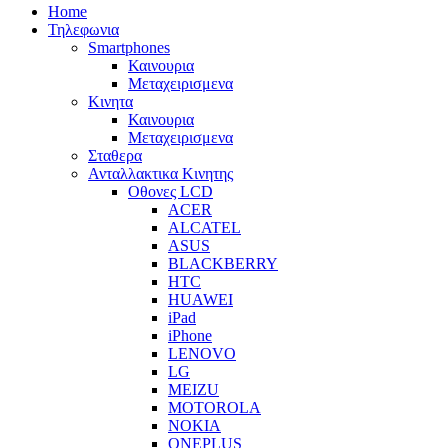
Home
Τηλεφωνια
Smartphones
Καινουρια
Μεταχειρισμενα
Κινητα
Καινουρια
Μεταχειρισμενα
Σταθερα
Ανταλλακτικα Κινητης
Οθονες LCD
ACER
ALCATEL
ASUS
BLACKBERRY
HTC
HUAWEI
iPad
iPhone
LENOVO
LG
MEIZU
MOTOROLA
NOKIA
ONEPLUS