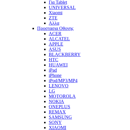
Για Tablet
UNIVERSAL
Xiaomi
ZTE
Αλλα
Προστασια Οθονης
ACER
ALCATEL
APPLE
ASUS
BLACKBERRY
HTC
HUAWEI
iPad
iPhone
iPod/MP3/MP4
LENOVO
LG
MOTOROLA
NOKIA
ONEPLUS
REMAX
SAMSUNG
SONY
XIAOMI