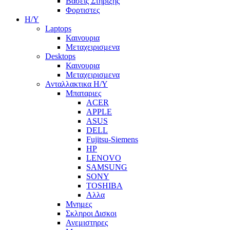
Βασεις Στηριξης
Φορτιστες
Η/Υ
Laptops
Καινουρια
Μεταχειρισμενα
Desktops
Καινουρια
Μεταχειρισμενα
Ανταλλακτικα H/Y
Μπαταριες
ACER
APPLE
ASUS
DELL
Fujitsu-Siemens
HP
LENOVO
SAMSUNG
SONY
TOSHIBA
Αλλα
Μνημες
Σκληροι Δισκοι
Ανεμιστηρες