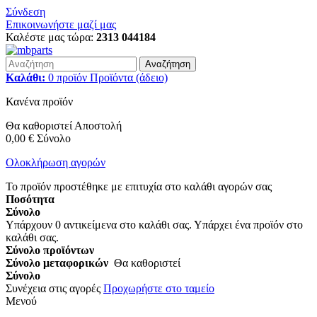
Σύνδεση
Επικοινωνήστε μαζί μας
Καλέστε μας τώρα:
2313 044184
Αναζήτηση
Καλάθι:
0
προϊόν
Προϊόντα
(άδειο)
Κανένα προϊόν
Θα καθοριστεί
Αποστολή
0,00 €
Σύνολο
Ολοκλήρωση αγορών
Το προϊόν προστέθηκε με επιτυχία στο καλάθι αγορών σας
Ποσότητα
Σύνολο
Υπάρχουν
0
αντικείμενα στο καλάθι σας.
Υπάρχει ένα προϊόν στο
καλάθι σας.
Σύνολο προϊόντων
Σύνολο μεταφορικών
Θα καθοριστεί
Σύνολο
Συνέχεια στις αγορές
Προχωρήστε στο ταμείο
Μενού