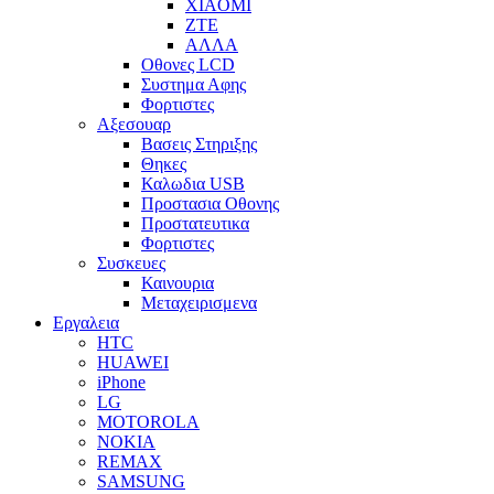
XIAOMI
ZTE
ΑΛΛΑ
Οθονες LCD
Συστημα Αφης
Φορτιστες
Αξεσουαρ
Βασεις Στηριξης
Θηκες
Καλωδια USB
Προστασια Οθονης
Προστατευτικα
Φορτιστες
Συσκευες
Καινουρια
Μεταχειρισμενα
Εργαλεια
HTC
HUAWEI
iPhone
LG
MOTOROLA
NOKIA
REMAX
SAMSUNG