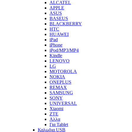
ALCATEL
APPLE
ASUS
BASEUS
BLACKBERRY
HTC
HUAWEI
iPad
iPhone
iPod/MP3/MP4
Kindle
LENOVO
LG
MOTOROLA
NOKIA
ONEPLUS
REMAX
SAMSUNG
SONY
UNIVERSAL
Xiaomi
ZTE
Αλλα
Για Tablet
Καλωδια USB