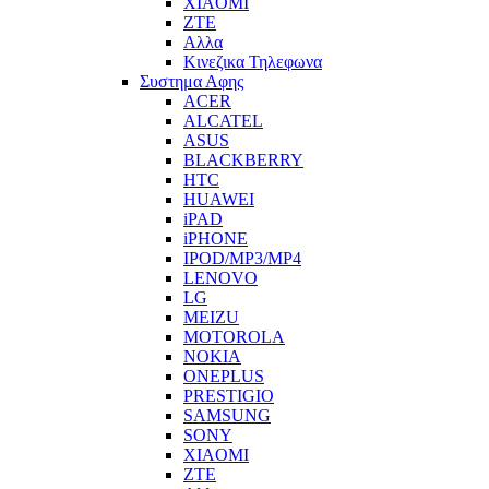
XIAOMI
ZTE
Αλλα
Κινεζικα Τηλεφωνα
Συστημα Αφης
ACER
ALCATEL
ASUS
BLACKBERRY
HTC
HUAWEI
iPAD
iPHONE
IPOD/MP3/MP4
LENOVO
LG
MEIZU
MOTOROLA
NOKIA
ONEPLUS
PRESTIGIO
SAMSUNG
SONY
XIAOMI
ZTE