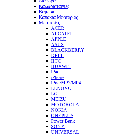
Διαφορα
Καλωδιοταινιες
Καμερα
Καπακια Μπαταριας
Μπαταρίες
ACER
ALCATEL
APPLE
ASUS
BLACKBERRY
DELL
HTC
HUAWEI
iPad
iPhone
iPod/MP3/MP4
LENOVO
LG
MEIZU
MOTOROLA
NOKIA
ONEPLUS
Power Bank
SONY
UNIVERSAL