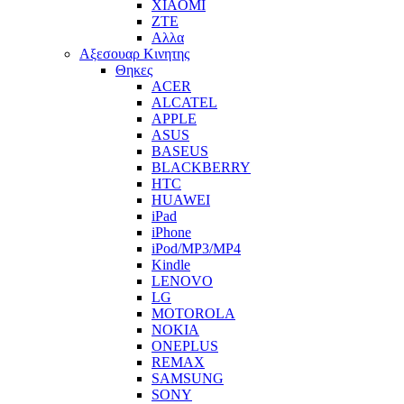
XIAOMI
ZTE
Αλλα
Αξεσουαρ Κινητης
Θηκες
ACER
ALCATEL
APPLE
ASUS
BASEUS
BLACKBERRY
HTC
HUAWEI
iPad
iPhone
iPod/MP3/MP4
Kindle
LENOVO
LG
MOTOROLA
NOKIA
ONEPLUS
REMAX
SAMSUNG
SONY