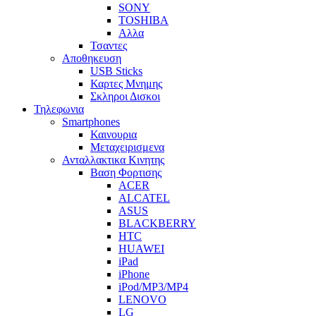
SONY
TOSHIBA
Αλλα
Τσαντες
Αποθηκευση
USB Sticks
Καρτες Μνημης
Σκληροι Δισκοι
Τηλεφωνια
Smartphones
Καινουρια
Μεταχειρισμενα
Ανταλλακτικα Κινητης
Βαση Φορτισης
ACER
ALCATEL
ASUS
BLACKBERRY
HTC
HUAWEI
iPad
iPhone
iPod/MP3/MP4
LENOVO
LG