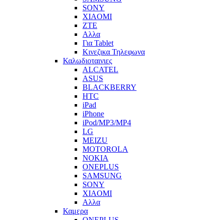
SONY
XIAOMI
ZTE
Αλλα
Για Tablet
Κινεζικα Τηλεφωνα
Καλωδιοταινιες
ALCATEL
ASUS
BLACKBERRY
HTC
iPad
iPhone
iPod/MP3/MP4
LG
MEIZU
MOTOROLA
NOKIA
ONEPLUS
SAMSUNG
SONY
XIAOMI
Αλλα
Καμερα
ONEPLUS