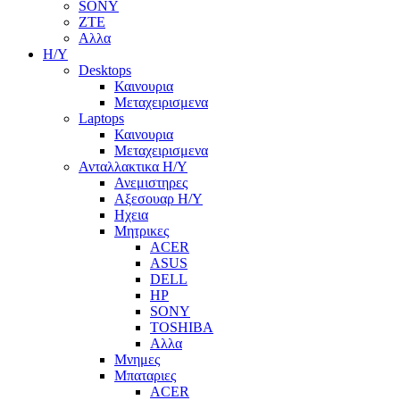
SONY
ZTE
Αλλα
Η/Υ
Desktops
Καινουρια
Μεταχειρισμενα
Laptops
Καινουρια
Μεταχειρισμενα
Ανταλλακτικα H/Y
Ανεμιστηρες
Αξεσουαρ Η/Υ
Ηχεια
Μητρικες
ACER
ASUS
DELL
HP
SONY
TOSHIBA
Αλλα
Μνημες
Μπαταριες
ACER