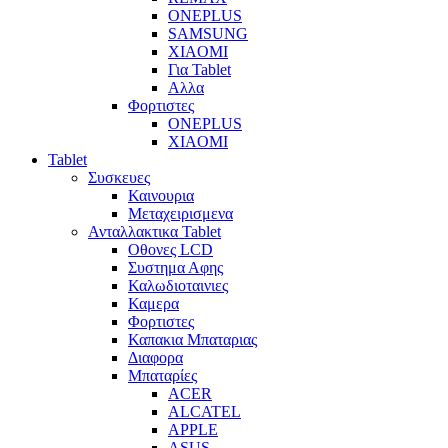
ONEPLUS
SAMSUNG
XIAOMI
Για Tablet
Αλλα
Φορτιστες
ONEPLUS
XIAOMI
Tablet
Συσκευες
Καινουρια
Μεταχειρισμενα
Ανταλλακτικα Tablet
Οθονες LCD
Συστημα Αφης
Καλωδιοταινιες
Καμερα
Φορτιστες
Καπακια Μπαταριας
Διαφορα
Μπαταρίες
ACER
ALCATEL
APPLE
ASUS