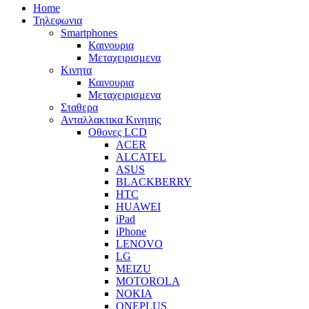
Home
Τηλεφωνια
Smartphones
Καινουρια
Μεταχειρισμενα
Κινητα
Καινουρια
Μεταχειρισμενα
Σταθερα
Ανταλλακτικα Κινητης
Οθονες LCD
ACER
ALCATEL
ASUS
BLACKBERRY
HTC
HUAWEI
iPad
iPhone
LENOVO
LG
MEIZU
MOTOROLA
NOKIA
ONEPLUS