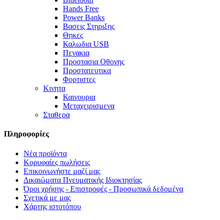
Hands Free
Power Banks
Βασεις Στηριξης
Θηκες
Καλωδια USB
Πενακια
Προστασια Οθονης
Προστατευτικα
Φορτιστες
Κινητα
Καινουρια
Μεταχειρισμενα
Σταθερα
Πληροφορίες
Νέα προϊόντα
Κορυφαίες πωλήσεις
Επικοινωνήστε μαζί μας
Δικαιώματα Πνευματικής Ιδιοκτησίας
Όροι χρήσης - Επιστροφές - Προσωπικά δεδομένα
Σχετικά με μας
Χάρτης ιστοτόπου