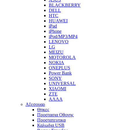
BLACKBERRY
DELL
HTC
HUAWEI
iPad
iPhone
iPod/MP3/MP4
LENOVO
LG
MEIZU
MOTOROLA
NOKIA
ONEPLUS
Power Bank
SONY
UNIVERSAL
XIAOMI
ZTE
ΑΛΛΑ
Αξεσουαρ
Θηκες
Προστασια Οθονης
Προστατευτικα
Καλωδια USB