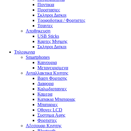
Ποντικια
Προστασιες
Σκληροι Δισκοι
Τροφοδοτικα / Φορτιστες
Τσαντες
Αποθηκευση
USB Sticks
Καρτες Μνημης
Σκληροι Δισκοι
Τηλεφωνια
Smartphones
Καινουρια
Μεταχειρισμενα
Ανταλλακτικα Κινητης
Βαση Φορτισης
Διαφορα
Καλωδιοταινιες
Καμερα
Καπακια Μπαταριας
Μπαταριες
Οθονες LCD
Συστημα Αφης
Φορτιστες
Αξεσουαρ Κινητης
Bluetooth