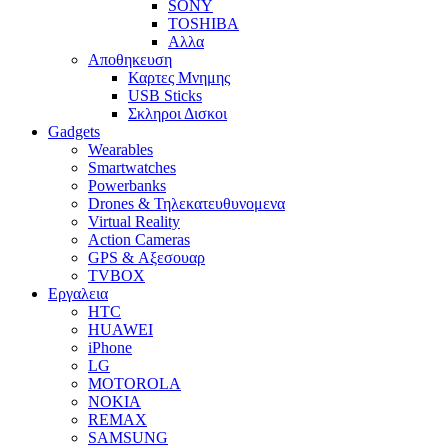
SONY
TOSHIBA
Αλλα
Αποθηκευση
Καρτες Μνημης
USB Sticks
Σκληροι Δισκοι
Gadgets
Wearables
Smartwatches
Powerbanks
Drones & Τηλεκατευθυνομενα
Virtual Reality
Action Cameras
GPS & Αξεσουαρ
TVBOX
Εργαλεια
HTC
HUAWEI
iPhone
LG
MOTOROLA
NOKIA
REMAX
SAMSUNG