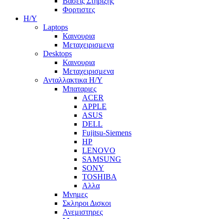
Βασεις Στηριξης
Φορτιστες
Η/Υ
Laptops
Καινουρια
Μεταχειρισμενα
Desktops
Καινουρια
Μεταχειρισμενα
Ανταλλακτικα H/Y
Μπαταριες
ACER
APPLE
ASUS
DELL
Fujitsu-Siemens
HP
LENOVO
SAMSUNG
SONY
TOSHIBA
Αλλα
Μνημες
Σκληροι Δισκοι
Ανεμιστηρες