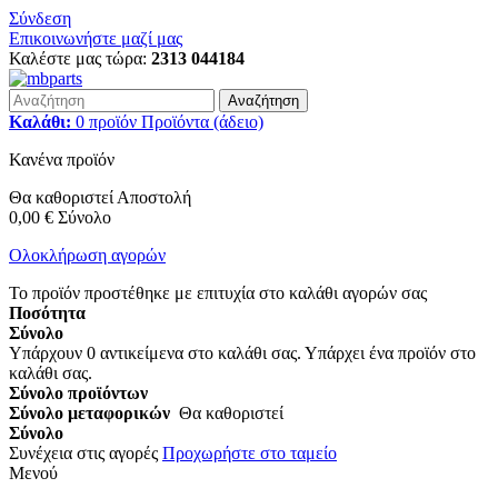
Σύνδεση
Επικοινωνήστε μαζί μας
Καλέστε μας τώρα:
2313 044184
Αναζήτηση
Καλάθι:
0
προϊόν
Προϊόντα
(άδειο)
Κανένα προϊόν
Θα καθοριστεί
Αποστολή
0,00 €
Σύνολο
Ολοκλήρωση αγορών
Το προϊόν προστέθηκε με επιτυχία στο καλάθι αγορών σας
Ποσότητα
Σύνολο
Υπάρχουν
0
αντικείμενα στο καλάθι σας.
Υπάρχει ένα προϊόν στο
καλάθι σας.
Σύνολο προϊόντων
Σύνολο μεταφορικών
Θα καθοριστεί
Σύνολο
Συνέχεια στις αγορές
Προχωρήστε στο ταμείο
Μενού