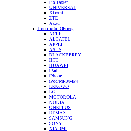
Για Tablet
UNIVERSAL
Xiaomi
ZTE
Αλλα
Προστασια Οθονης
ACER
ALCATEL
APPLE
ASUS
BLACKBERRY
HTC
HUAWEI
iPad
iPhone
iPod/MP3/MP4
LENOVO
LG
MOTOROLA
NOKIA
ONEPLUS
REMAX
SAMSUNG
SONY
XIAOMI