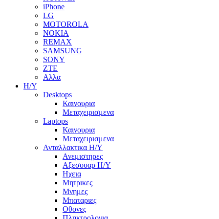
iPhone
LG
MOTOROLA
NOKIA
REMAX
SAMSUNG
SONY
ZTE
Αλλα
Η/Υ
Desktops
Καινουρια
Μεταχειρισμενα
Laptops
Καινουρια
Μεταχειρισμενα
Ανταλλακτικα H/Y
Ανεμιστηρες
Αξεσουαρ Η/Υ
Ηχεια
Μητρικες
Μνημες
Μπαταριες
Οθονες
Πληκτρολογια