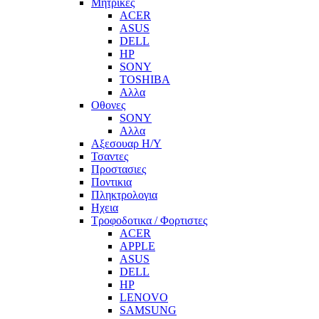
Μητρικες
ACER
ASUS
DELL
HP
SONY
TOSHIBA
Αλλα
Οθονες
SONY
Αλλα
Αξεσουαρ Η/Υ
Τσαντες
Προστασιες
Ποντικια
Πληκτρολογια
Ηχεια
Τροφοδοτικα / Φορτιστες
ACER
APPLE
ASUS
DELL
HP
LENOVO
SAMSUNG