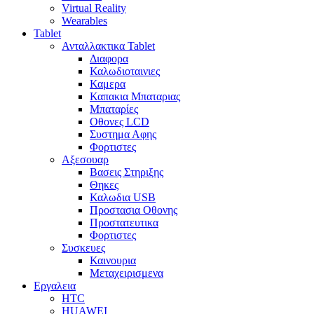
Virtual Reality
Wearables
Tablet
Ανταλλακτικα Tablet
Διαφορα
Καλωδιοταινιες
Καμερα
Καπακια Μπαταριας
Μπαταρίες
Οθονες LCD
Συστημα Αφης
Φορτιστες
Αξεσουαρ
Βασεις Στηριξης
Θηκες
Καλωδια USB
Προστασια Οθονης
Προστατευτικα
Φορτιστες
Συσκευες
Καινουρια
Μεταχειρισμενα
Εργαλεια
HTC
HUAWEI