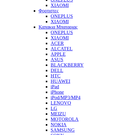
XIAOMI
Φορτιστες
ONEPLUS
XIAOMI
Καπακια Μπαταριας
ONEPLUS
XIAOMI
ACER
ALCATEL
APPLE
ASUS
BLACKBERRY
DELL
HTC
HUAWEI
iPad
iPhone
iPod/MP3/MP4
LENOVO
LG
MEIZU
MOTOROLA
NOKIA
SAMSUNG