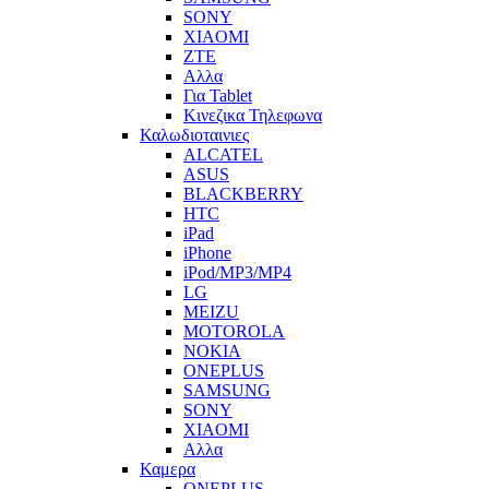
SONY
XIAOMI
ZTE
Αλλα
Για Tablet
Κινεζικα Τηλεφωνα
Καλωδιοταινιες
ALCATEL
ASUS
BLACKBERRY
HTC
iPad
iPhone
iPod/MP3/MP4
LG
MEIZU
MOTOROLA
NOKIA
ONEPLUS
SAMSUNG
SONY
XIAOMI
Αλλα
Καμερα
ONEPLUS