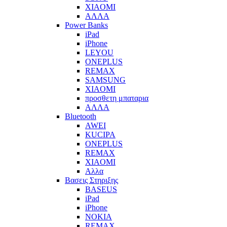
XIAOMI
ΑΛΛΑ
Power Banks
iPad
iPhone
LEYOU
ONEPLUS
REMAX
SAMSUNG
XIAOMI
προσθετη μπαταρια
ΑΛΛΑ
Bluetooth
AWEI
KUCIPA
ONEPLUS
REMAX
XIAOMI
Αλλα
Βασεις Στηριξης
BASEUS
iPad
iPhone
NOKIA
REMAX