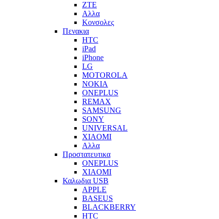
ZTE
Αλλα
Κονσολες
Πενακια
HTC
iPad
iPhone
LG
MOTOROLA
NOKIA
ONEPLUS
REMAX
SAMSUNG
SONY
UNIVERSAL
XIAOMI
Αλλα
Προστατευτικα
ONEPLUS
XIAOMI
Καλωδια USB
APPLE
BASEUS
BLACKBERRY
HTC