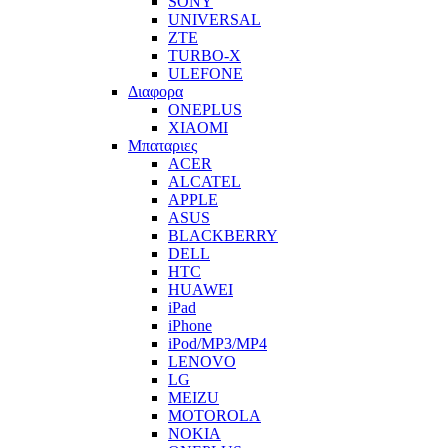
SONY
UNIVERSAL
ZTE
TURBO-X
ULEFONE
Διαφορα
ONEPLUS
XIAOMI
Μπαταριες
ACER
ALCATEL
APPLE
ASUS
BLACKBERRY
DELL
HTC
HUAWEI
iPad
iPhone
iPod/MP3/MP4
LENOVO
LG
MEIZU
MOTOROLA
NOKIA