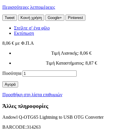
Περισσότερες λεπτομέρειες
Tweet
Κοινή χρήση
Google+
Pinterest
Στείλτε σ' ένα φίλο
Εκτύπωση
8,06 €
με Φ.Π.Α
Τιμή Λιανικής
: 8,06 €
Τιμή Καταστήματος
: 8,87 €
Ποσότητα
Αγορά
Προσθήκη στη λίστα επιθυμιών
Άλλες πληροφορίες
Andowl Q-OTG65 Lightning to USB OTG Converter
BARCODE:314263