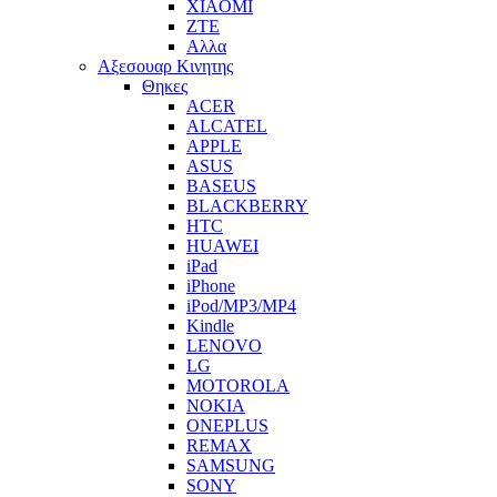
XIAOMI
ZTE
Αλλα
Αξεσουαρ Κινητης
Θηκες
ACER
ALCATEL
APPLE
ASUS
BASEUS
BLACKBERRY
HTC
HUAWEI
iPad
iPhone
iPod/MP3/MP4
Kindle
LENOVO
LG
MOTOROLA
NOKIA
ONEPLUS
REMAX
SAMSUNG
SONY