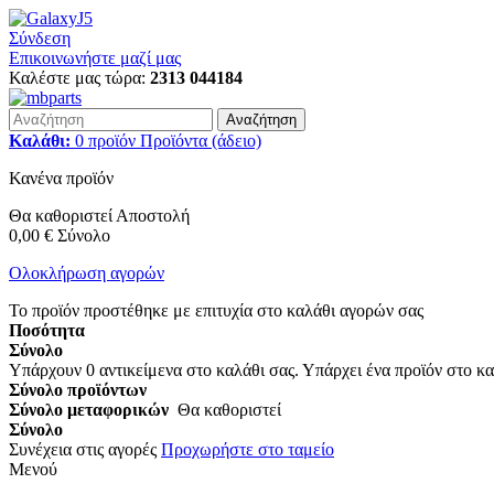
Σύνδεση
Επικοινωνήστε μαζί μας
Καλέστε μας τώρα:
2313 044184
Αναζήτηση
Καλάθι:
0
προϊόν
Προϊόντα
(άδειο)
Κανένα προϊόν
Θα καθοριστεί
Αποστολή
0,00 €
Σύνολο
Ολοκλήρωση αγορών
Το προϊόν προστέθηκε με επιτυχία στο καλάθι αγορών σας
Ποσότητα
Σύνολο
Υπάρχουν
0
αντικείμενα στο καλάθι σας.
Υπάρχει ένα προϊόν στο κα
Σύνολο προϊόντων
Σύνολο μεταφορικών
Θα καθοριστεί
Σύνολο
Συνέχεια στις αγορές
Προχωρήστε στο ταμείο
Μενού