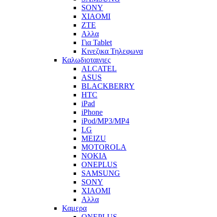
SONY
XIAOMI
ZTE
Αλλα
Για Tablet
Κινεζικα Τηλεφωνα
Καλωδιοταινιες
ALCATEL
ASUS
BLACKBERRY
HTC
iPad
iPhone
iPod/MP3/MP4
LG
MEIZU
MOTOROLA
NOKIA
ONEPLUS
SAMSUNG
SONY
XIAOMI
Αλλα
Καμερα
ONEPLUS