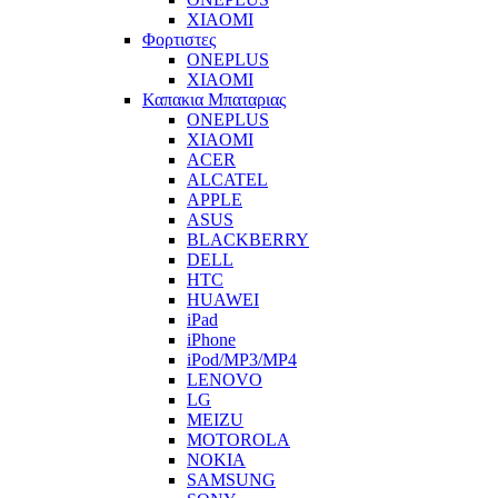
XIAOMI
Φορτιστες
ONEPLUS
XIAOMI
Καπακια Μπαταριας
ONEPLUS
XIAOMI
ACER
ALCATEL
APPLE
ASUS
BLACKBERRY
DELL
HTC
HUAWEI
iPad
iPhone
iPod/MP3/MP4
LENOVO
LG
MEIZU
MOTOROLA
NOKIA
SAMSUNG