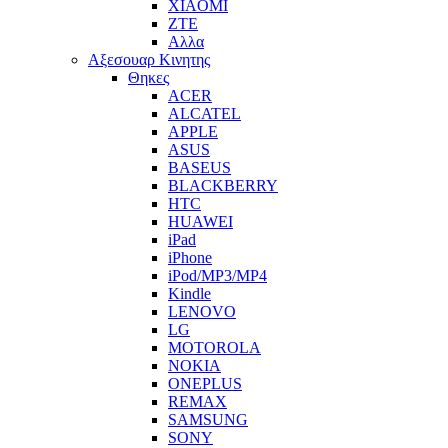
XIAOMI
ZTE
Αλλα
Αξεσουαρ Κινητης
Θηκες
ACER
ALCATEL
APPLE
ASUS
BASEUS
BLACKBERRY
HTC
HUAWEI
iPad
iPhone
iPod/MP3/MP4
Kindle
LENOVO
LG
MOTOROLA
NOKIA
ONEPLUS
REMAX
SAMSUNG
SONY