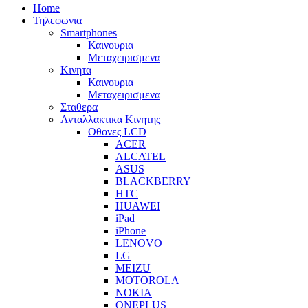
Home
Τηλεφωνια
Smartphones
Καινουρια
Μεταχειρισμενα
Κινητα
Καινουρια
Μεταχειρισμενα
Σταθερα
Ανταλλακτικα Κινητης
Οθονες LCD
ACER
ALCATEL
ASUS
BLACKBERRY
HTC
HUAWEI
iPad
iPhone
LENOVO
LG
MEIZU
MOTOROLA
NOKIA
ONEPLUS