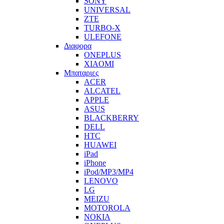
SONY
UNIVERSAL
ZTE
TURBO-X
ULEFONE
Διαφορα
ONEPLUS
XIAOMI
Μπαταριες
ACER
ALCATEL
APPLE
ASUS
BLACKBERRY
DELL
HTC
HUAWEI
iPad
iPhone
iPod/MP3/MP4
LENOVO
LG
MEIZU
MOTOROLA
NOKIA