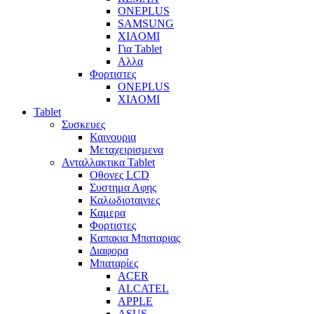
ONEPLUS
SAMSUNG
XIAOMI
Για Tablet
Αλλα
Φορτιστες
ONEPLUS
XIAOMI
Tablet
Συσκευες
Καινουρια
Μεταχειρισμενα
Ανταλλακτικα Tablet
Οθονες LCD
Συστημα Αφης
Καλωδιοταινιες
Καμερα
Φορτιστες
Καπακια Μπαταριας
Διαφορα
Μπαταρίες
ACER
ALCATEL
APPLE
ASUS