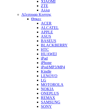
XIAOMI
ZTE
Αλλα
Αξεσουαρ Κινητης
Θηκες
ACER
ALCATEL
APPLE
ASUS
BASEUS
BLACKBERRY
HTC
HUAWEI
iPad
iPhone
iPod/MP3/MP4
Kindle
LENOVO
LG
MOTOROLA
NOKIA
ONEPLUS
REMAX
SAMSUNG
SONY