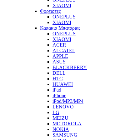
XIAOMI
Φορτιστες
ONEPLUS
XIAOMI
Καπακια Μπαταριας
ONEPLUS
XIAOMI
ACER
ALCATEL
APPLE
ASUS
BLACKBERRY
DELL
HTC
HUAWEI
iPad
iPhone
iPod/MP3/MP4
LENOVO
LG
MEIZU
MOTOROLA
NOKIA
SAMSUNG