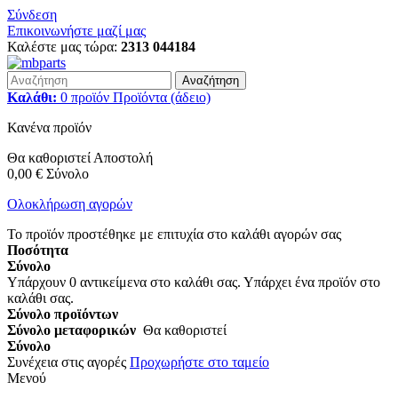
Σύνδεση
Επικοινωνήστε μαζί μας
Καλέστε μας τώρα:
2313 044184
Αναζήτηση
Καλάθι:
0
προϊόν
Προϊόντα
(άδειο)
Κανένα προϊόν
Θα καθοριστεί
Αποστολή
0,00 €
Σύνολο
Ολοκλήρωση αγορών
Το προϊόν προστέθηκε με επιτυχία στο καλάθι αγορών σας
Ποσότητα
Σύνολο
Υπάρχουν
0
αντικείμενα στο καλάθι σας.
Υπάρχει ένα προϊόν στο
καλάθι σας.
Σύνολο προϊόντων
Σύνολο μεταφορικών
Θα καθοριστεί
Σύνολο
Συνέχεια στις αγορές
Προχωρήστε στο ταμείο
Μενού