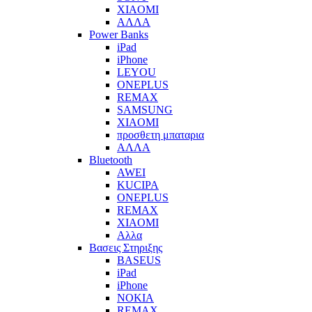
XIAOMI
ΑΛΛΑ
Power Banks
iPad
iPhone
LEYOU
ONEPLUS
REMAX
SAMSUNG
XIAOMI
προσθετη μπαταρια
ΑΛΛΑ
Bluetooth
AWEI
KUCIPA
ONEPLUS
REMAX
XIAOMI
Αλλα
Βασεις Στηριξης
BASEUS
iPad
iPhone
NOKIA
REMAX