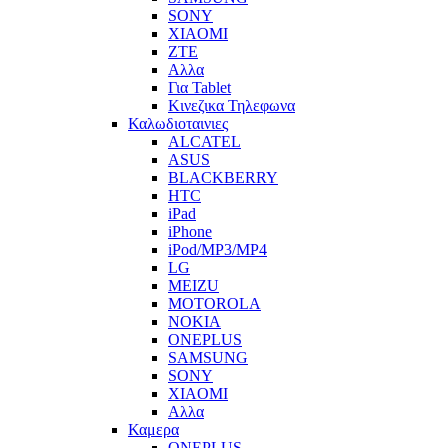
SONY
XIAOMI
ZTE
Αλλα
Για Tablet
Κινεζικα Τηλεφωνα
Καλωδιοταινιες
ALCATEL
ASUS
BLACKBERRY
HTC
iPad
iPhone
iPod/MP3/MP4
LG
MEIZU
MOTOROLA
NOKIA
ONEPLUS
SAMSUNG
SONY
XIAOMI
Αλλα
Καμερα
ONEPLUS