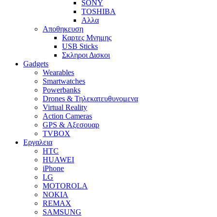
SONY
TOSHIBA
Αλλα
Αποθηκευση
Καρτες Μνημης
USB Sticks
Σκληροι Δισκοι
Gadgets
Wearables
Smartwatches
Powerbanks
Drones & Τηλεκατευθυνομενα
Virtual Reality
Action Cameras
GPS & Αξεσουαρ
TVBOX
Εργαλεια
HTC
HUAWEI
iPhone
LG
MOTOROLA
NOKIA
REMAX
SAMSUNG