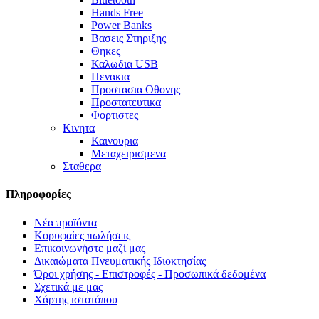
Hands Free
Power Banks
Βασεις Στηριξης
Θηκες
Καλωδια USB
Πενακια
Προστασια Οθονης
Προστατευτικα
Φορτιστες
Κινητα
Καινουρια
Μεταχειρισμενα
Σταθερα
Πληροφορίες
Νέα προϊόντα
Κορυφαίες πωλήσεις
Επικοινωνήστε μαζί μας
Δικαιώματα Πνευματικής Ιδιοκτησίας
Όροι χρήσης - Επιστροφές - Προσωπικά δεδομένα
Σχετικά με μας
Χάρτης ιστοτόπου