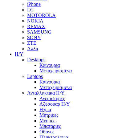
iPhone
LG
MOTOROLA
NOKIA
REMAX
SAMSUNG
SONY
ZTE
Αλλα
Η/Υ
Desktops
Καινουρια
Μεταχειρισμενα
Laptops
Καινουρια
Μεταχειρισμενα
Ανταλλακτικα H/Y
Ανεμιστηρες
Αξεσουαρ Η/Υ
Ηχεια
Μητρικες
Μνημες
Μπαταριες
Οθονες
Πληκτρολογια