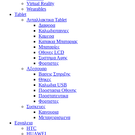
Virtual Reality
Wearables
Tablet
Ανταλλακτικα Tablet
Διαφορα
Καλωδιοταινιες
Καμερα
Καπακια Μπαταριας
Μπαταρίες
Οθονες LCD
Συστημα Αφης
Φορτιστες
Αξεσουαρ
Βασεις Στηριξης
Θηκες
Καλωδια USB
Προστασια Οθονης
Προστατευτικα
Φορτιστες
Συσκευες
Καινουρια
Μεταχειρισμενα
Εργαλεια
HTC
HUAWEI