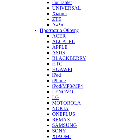
Για Tablet
UNIVERSAL
Xiaomi
ZTE
Αλλα
Προστασια Οθονης
ACER
ALCATEL
APPLE
ASUS
BLACKBERRY
HTC
HUAWEI
iPad
iPhone
iPod/MP3/MP4
LENOVO
LG
MOTOROLA
NOKIA
ONEPLUS
REMAX
SAMSUNG
SONY
XIAOMI