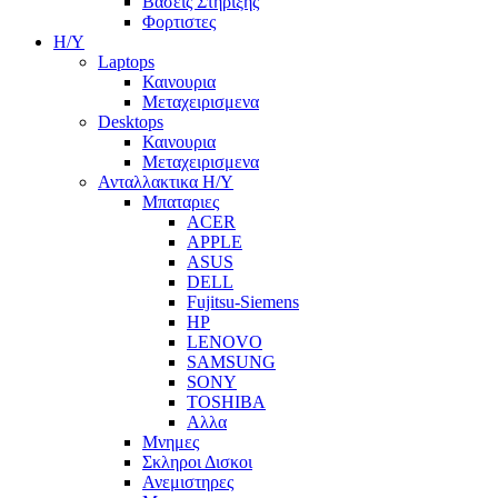
Βασεις Στηριξης
Φορτιστες
Η/Υ
Laptops
Καινουρια
Μεταχειρισμενα
Desktops
Καινουρια
Μεταχειρισμενα
Ανταλλακτικα H/Y
Μπαταριες
ACER
APPLE
ASUS
DELL
Fujitsu-Siemens
HP
LENOVO
SAMSUNG
SONY
TOSHIBA
Αλλα
Μνημες
Σκληροι Δισκοι
Ανεμιστηρες