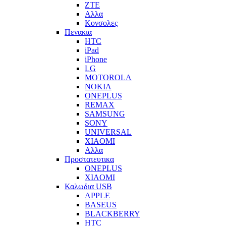
ZTE
Αλλα
Κονσολες
Πενακια
HTC
iPad
iPhone
LG
MOTOROLA
NOKIA
ONEPLUS
REMAX
SAMSUNG
SONY
UNIVERSAL
XIAOMI
Αλλα
Προστατευτικα
ONEPLUS
XIAOMI
Καλωδια USB
APPLE
BASEUS
BLACKBERRY
HTC