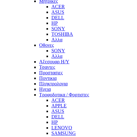
Μητρικες
ACER
ASUS
DELL
HP
SONY
TOSHIBA
Αλλα
Οθονες
SONY
Αλλα
Αξεσουαρ Η/Υ
Τσαντες
Προστασιες
Ποντικια
Πληκτρολογια
Ηχεια
Τροφοδοτικα / Φορτιστες
ACER
APPLE
ASUS
DELL
HP
LENOVO
SAMSUNG