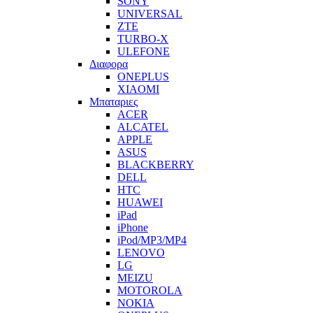
SONY
UNIVERSAL
ZTE
TURBO-X
ULEFONE
Διαφορα
ONEPLUS
XIAOMI
Μπαταριες
ACER
ALCATEL
APPLE
ASUS
BLACKBERRY
DELL
HTC
HUAWEI
iPad
iPhone
iPod/MP3/MP4
LENOVO
LG
MEIZU
MOTOROLA
NOKIA