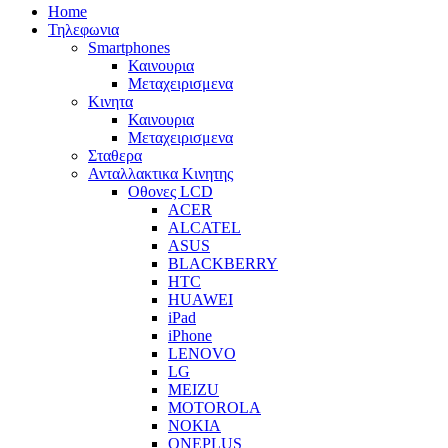
Home
Τηλεφωνια
Smartphones
Καινουρια
Μεταχειρισμενα
Κινητα
Καινουρια
Μεταχειρισμενα
Σταθερα
Ανταλλακτικα Κινητης
Οθονες LCD
ACER
ALCATEL
ASUS
BLACKBERRY
HTC
HUAWEI
iPad
iPhone
LENOVO
LG
MEIZU
MOTOROLA
NOKIA
ONEPLUS