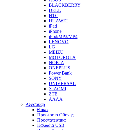
BLACKBERRY
DELL
HTC
HUAWEI
iPad
iPhone
iPod/MP3/MP4
LENOVO
LG
MEIZU
MOTOROLA
NOKIA
ONEPLUS
Power Bank
SONY
UNIVERSAL
XIAOMI
ZTE
ΑΛΛΑ
Αξεσουαρ
Θηκες
Προστασια Οθονης
Προστατευτικα
Καλωδια USB