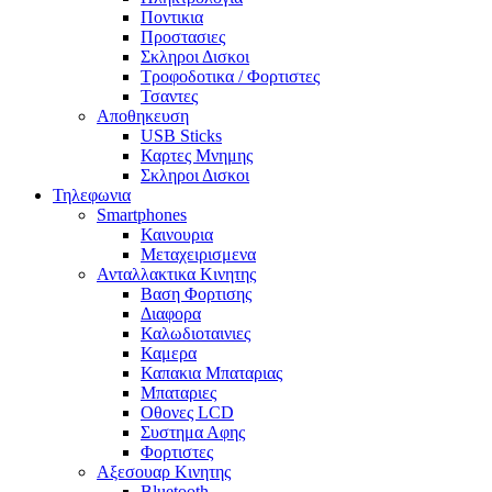
Ποντικια
Προστασιες
Σκληροι Δισκοι
Τροφοδοτικα / Φορτιστες
Τσαντες
Αποθηκευση
USB Sticks
Καρτες Μνημης
Σκληροι Δισκοι
Τηλεφωνια
Smartphones
Καινουρια
Μεταχειρισμενα
Ανταλλακτικα Κινητης
Βαση Φορτισης
Διαφορα
Καλωδιοταινιες
Καμερα
Καπακια Μπαταριας
Μπαταριες
Οθονες LCD
Συστημα Αφης
Φορτιστες
Αξεσουαρ Κινητης
Bluetooth