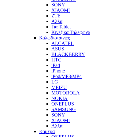
SONY
XIAOMI
ZTE
Αλλα
Για Tablet
Κινεζικα Τηλεφωνα
Καλωδιοταινιες
ALCATEL
ASUS
BLACKBERRY
HTC
iPad
iPhone
iPod/MP3/MP4
LG
MEIZU
MOTOROLA
NOKIA
ONEPLUS
SAMSUNG
SONY
XIAOMI
Αλλα
Καμερα
ONEPLUS