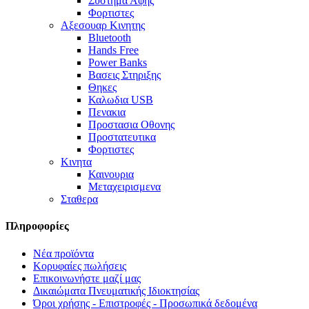
Συστημα Αφης
Φορτιστες
Αξεσουαρ Κινητης
Bluetooth
Hands Free
Power Banks
Βασεις Στηριξης
Θηκες
Καλωδια USB
Πενακια
Προστασια Οθονης
Προστατευτικα
Φορτιστες
Κινητα
Καινουρια
Μεταχειρισμενα
Σταθερα
Πληροφορίες
Νέα προϊόντα
Κορυφαίες πωλήσεις
Επικοινωνήστε μαζί μας
Δικαιώματα Πνευματικής Ιδιοκτησίας
Όροι χρήσης - Επιστροφές - Προσωπικά δεδομένα