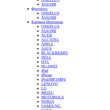
XIAOMI
Φορτιστες
ONEPLUS
XIAOMI
Καπακια Μπαταριας
ONEPLUS
XIAOMI
ACER
ALCATEL
APPLE
ASUS
BLACKBERRY
DELL
HTC
HUAWEI
iPad
iPhone
iPod/MP3/MP4
LENOVO
LG
MEIZU
MOTOROLA
NOKIA
SAMSUNG