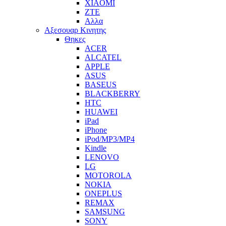
XIAOMI
ZTE
Αλλα
Αξεσουαρ Κινητης
Θηκες
ACER
ALCATEL
APPLE
ASUS
BASEUS
BLACKBERRY
HTC
HUAWEI
iPad
iPhone
iPod/MP3/MP4
Kindle
LENOVO
LG
MOTOROLA
NOKIA
ONEPLUS
REMAX
SAMSUNG
SONY