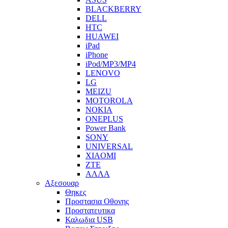
BLACKBERRY
DELL
HTC
HUAWEI
iPad
iPhone
iPod/MP3/MP4
LENOVO
LG
MEIZU
MOTOROLA
NOKIA
ONEPLUS
Power Bank
SONY
UNIVERSAL
XIAOMI
ZTE
ΑΛΛΑ
Αξεσουαρ
Θηκες
Προστασια Οθονης
Προστατευτικα
Καλωδια USB