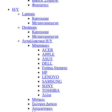
Βασεις Στηριξης
Φορτιστες
Η/Υ
Laptops
Καινουρια
Μεταχειρισμενα
Desktops
Καινουρια
Μεταχειρισμενα
Ανταλλακτικα H/Y
Μπαταριες
ACER
APPLE
ASUS
DELL
Fujitsu-Siemens
HP
LENOVO
SAMSUNG
SONY
TOSHIBA
Αλλα
Μνημες
Σκληροι Δισκοι
Ανεμιστηρες