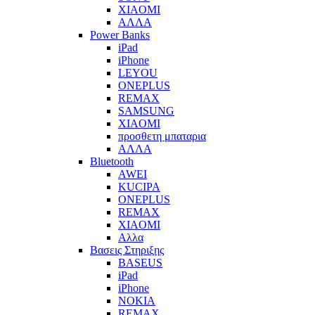
XIAOMI
ΑΛΛΑ
Power Banks
iPad
iPhone
LEYOU
ONEPLUS
REMAX
SAMSUNG
XIAOMI
προσθετη μπαταρια
ΑΛΛΑ
Bluetooth
AWEI
KUCIPA
ONEPLUS
REMAX
XIAOMI
Αλλα
Βασεις Στηριξης
BASEUS
iPad
iPhone
NOKIA
REMAX