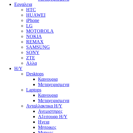
Εργαλεια
HTC
HUAWEI
iPhone
LG
MOTOROLA
NOKIA
REMAX
SAMSUNG
SONY
ZTE
Αλλα
Η/Υ
Desktops
Καινουρια
Μεταχειρισμενα
Laptops
Καινουρια
Μεταχειρισμενα
Ανταλλακτικα H/Y
Ανεμιστηρες
Αξεσουαρ Η/Υ
Ηχεια
Μητρικες
Μνημες