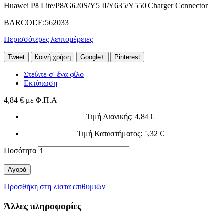
Huawei P8 Lite/P8/G620S/Y5 II/Y635/Y550 Charger Connector
BARCODE:562033
Περισσότερες λεπτομέρειες
Tweet
Κοινή χρήση
Google+
Pinterest
Στείλτε σ' ένα φίλο
Εκτύπωση
4,84 €
με Φ.Π.Α
Τιμή Λιανικής
: 4,84 €
Τιμή Καταστήματος
: 5,32 €
Ποσότητα
Αγορά
Προσθήκη στη λίστα επιθυμιών
Άλλες πληροφορίες