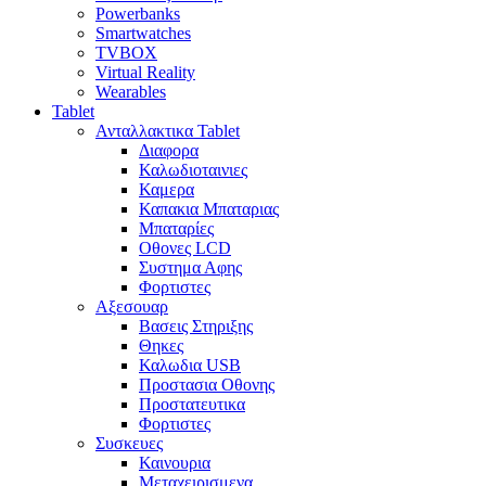
Powerbanks
Smartwatches
TVBOX
Virtual Reality
Wearables
Tablet
Ανταλλακτικα Tablet
Διαφορα
Καλωδιοταινιες
Καμερα
Καπακια Μπαταριας
Μπαταρίες
Οθονες LCD
Συστημα Αφης
Φορτιστες
Αξεσουαρ
Βασεις Στηριξης
Θηκες
Καλωδια USB
Προστασια Οθονης
Προστατευτικα
Φορτιστες
Συσκευες
Καινουρια
Μεταχειρισμενα