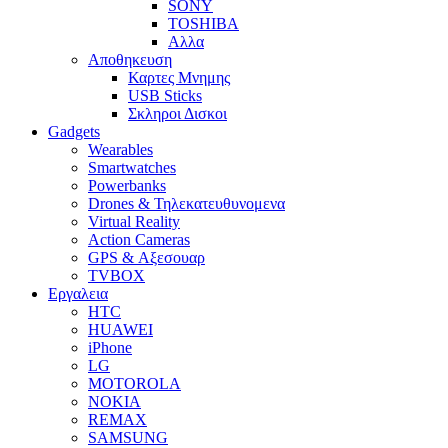
SONY
TOSHIBA
Αλλα
Αποθηκευση
Καρτες Μνημης
USB Sticks
Σκληροι Δισκοι
Gadgets
Wearables
Smartwatches
Powerbanks
Drones & Τηλεκατευθυνομενα
Virtual Reality
Action Cameras
GPS & Αξεσουαρ
TVBOX
Εργαλεια
HTC
HUAWEI
iPhone
LG
MOTOROLA
NOKIA
REMAX
SAMSUNG