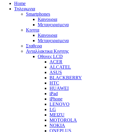
Home
Τηλεφωνια
Smartphones
Καινουρια
Μεταχειρισμενα
Κινητα
Καινουρια
Μεταχειρισμενα
Σταθερα
Ανταλλακτικα Κινητης
Οθονες LCD
ACER
ALCATEL
ASUS
BLACKBERRY
HTC
HUAWEI
iPad
iPhone
LENOVO
LG
MEIZU
MOTOROLA
NOKIA
ONEPLUS