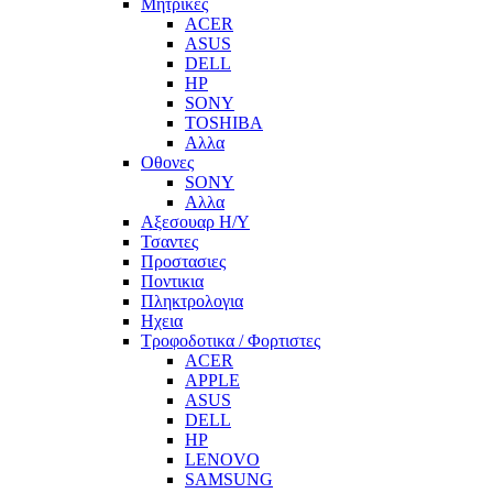
Μητρικες
ACER
ASUS
DELL
HP
SONY
TOSHIBA
Αλλα
Οθονες
SONY
Αλλα
Αξεσουαρ Η/Υ
Τσαντες
Προστασιες
Ποντικια
Πληκτρολογια
Ηχεια
Τροφοδοτικα / Φορτιστες
ACER
APPLE
ASUS
DELL
HP
LENOVO
SAMSUNG