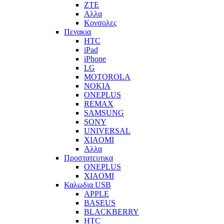
ZTE
Αλλα
Κονσολες
Πενακια
HTC
iPad
iPhone
LG
MOTOROLA
NOKIA
ONEPLUS
REMAX
SAMSUNG
SONY
UNIVERSAL
XIAOMI
Αλλα
Προστατευτικα
ONEPLUS
XIAOMI
Καλωδια USB
APPLE
BASEUS
BLACKBERRY
HTC