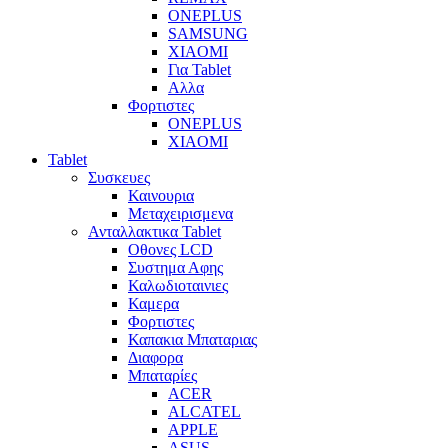
ONEPLUS
SAMSUNG
XIAOMI
Για Tablet
Αλλα
Φορτιστες
ONEPLUS
XIAOMI
Tablet
Συσκευες
Καινουρια
Μεταχειρισμενα
Ανταλλακτικα Tablet
Οθονες LCD
Συστημα Αφης
Καλωδιοταινιες
Καμερα
Φορτιστες
Καπακια Μπαταριας
Διαφορα
Μπαταρίες
ACER
ALCATEL
APPLE
ASUS