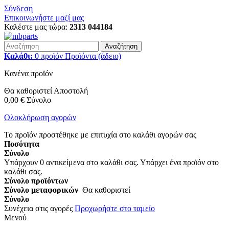
Σύνδεση
Επικοινωνήστε μαζί μας
Καλέστε μας τώρα:
2313 044184
Αναζήτηση
Καλάθι:
0
προϊόν
Προϊόντα
(άδειο)
Κανένα προϊόν
Θα καθοριστεί
Αποστολή
0,00 €
Σύνολο
Ολοκλήρωση αγορών
Το προϊόν προστέθηκε με επιτυχία στο καλάθι αγορών σας
Ποσότητα
Σύνολο
Υπάρχουν
0
αντικείμενα στο καλάθι σας.
Υπάρχει ένα προϊόν στο
καλάθι σας.
Σύνολο προϊόντων
Σύνολο μεταφορικών
Θα καθοριστεί
Σύνολο
Συνέχεια στις αγορές
Προχωρήστε στο ταμείο
Μενού