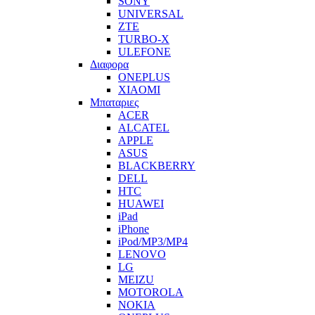
SONY
UNIVERSAL
ZTE
TURBO-X
ULEFONE
Διαφορα
ONEPLUS
XIAOMI
Μπαταριες
ACER
ALCATEL
APPLE
ASUS
BLACKBERRY
DELL
HTC
HUAWEI
iPad
iPhone
iPod/MP3/MP4
LENOVO
LG
MEIZU
MOTOROLA
NOKIA