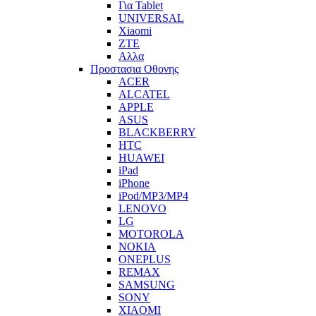
Για Tablet
UNIVERSAL
Xiaomi
ZTE
Αλλα
Προστασια Οθονης
ACER
ALCATEL
APPLE
ASUS
BLACKBERRY
HTC
HUAWEI
iPad
iPhone
iPod/MP3/MP4
LENOVO
LG
MOTOROLA
NOKIA
ONEPLUS
REMAX
SAMSUNG
SONY
XIAOMI