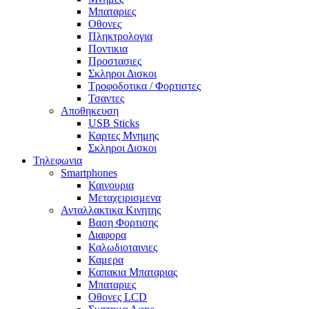
Μπαταριες
Οθονες
Πληκτρολογια
Ποντικια
Προστασιες
Σκληροι Δισκοι
Τροφοδοτικα / Φορτιστες
Τσαντες
Αποθηκευση
USB Sticks
Καρτες Μνημης
Σκληροι Δισκοι
Τηλεφωνια
Smartphones
Καινουρια
Μεταχειρισμενα
Ανταλλακτικα Κινητης
Βαση Φορτισης
Διαφορα
Καλωδιοταινιες
Καμερα
Καπακια Μπαταριας
Μπαταριες
Οθονες LCD