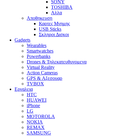
SONY
TOSHIBA
Αλλα
Αποθηκευση
Καρτες Μνημης
USB Sticks
Σκληροι Δισκοι
Gadgets
Wearables
Smartwatches
Powerbanks
Drones & Τηλεκατευθυνομενα
Virtual Reality
Action Cameras
GPS & Αξεσουαρ
TVBOX
Εργαλεια
HTC
HUAWEI
iPhone
LG
MOTOROLA
NOKIA
REMAX
SAMSUNG