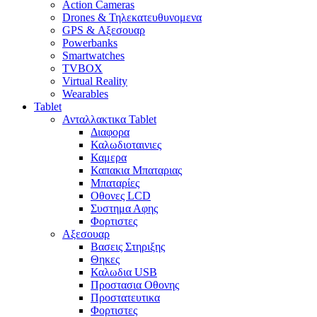
Action Cameras
Drones & Τηλεκατευθυνομενα
GPS & Αξεσουαρ
Powerbanks
Smartwatches
TVBOX
Virtual Reality
Wearables
Tablet
Ανταλλακτικα Tablet
Διαφορα
Καλωδιοταινιες
Καμερα
Καπακια Μπαταριας
Μπαταρίες
Οθονες LCD
Συστημα Αφης
Φορτιστες
Αξεσουαρ
Βασεις Στηριξης
Θηκες
Καλωδια USB
Προστασια Οθονης
Προστατευτικα
Φορτιστες