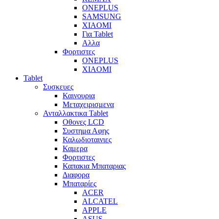
ONEPLUS
SAMSUNG
XIAOMI
Για Tablet
Αλλα
Φορτιστες
ONEPLUS
XIAOMI
Tablet
Συσκευες
Καινουρια
Μεταχειρισμενα
Ανταλλακτικα Tablet
Οθονες LCD
Συστημα Αφης
Καλωδιοταινιες
Καμερα
Φορτιστες
Καπακια Μπαταριας
Διαφορα
Μπαταρίες
ACER
ALCATEL
APPLE
ASUS