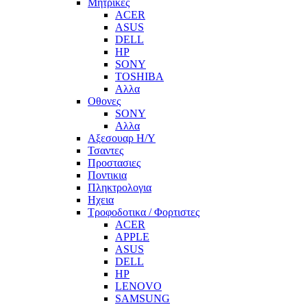
Μητρικες
ACER
ASUS
DELL
HP
SONY
TOSHIBA
Αλλα
Οθονες
SONY
Αλλα
Αξεσουαρ Η/Υ
Τσαντες
Προστασιες
Ποντικια
Πληκτρολογια
Ηχεια
Τροφοδοτικα / Φορτιστες
ACER
APPLE
ASUS
DELL
HP
LENOVO
SAMSUNG