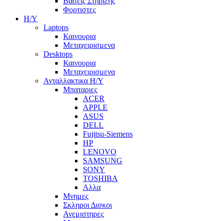
Βασεις Στηριξης
Φορτιστες
Η/Υ
Laptops
Καινουρια
Μεταχειρισμενα
Desktops
Καινουρια
Μεταχειρισμενα
Ανταλλακτικα H/Y
Μπαταριες
ACER
APPLE
ASUS
DELL
Fujitsu-Siemens
HP
LENOVO
SAMSUNG
SONY
TOSHIBA
Αλλα
Μνημες
Σκληροι Δισκοι
Ανεμιστηρες