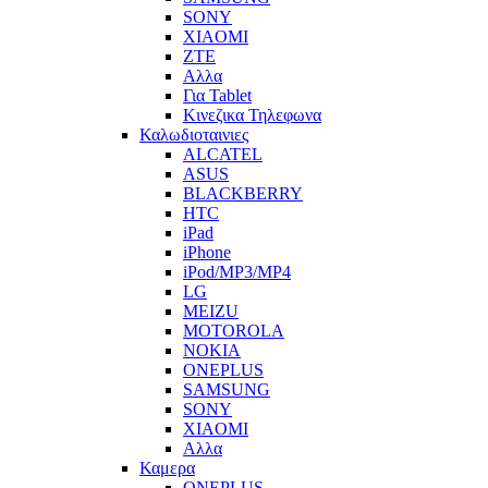
SONY
XIAOMI
ZTE
Αλλα
Για Tablet
Κινεζικα Τηλεφωνα
Καλωδιοταινιες
ALCATEL
ASUS
BLACKBERRY
HTC
iPad
iPhone
iPod/MP3/MP4
LG
MEIZU
MOTOROLA
NOKIA
ONEPLUS
SAMSUNG
SONY
XIAOMI
Αλλα
Καμερα
ONEPLUS