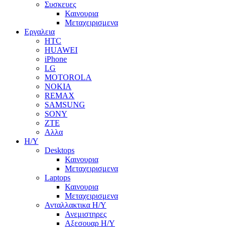
Συσκευες
Καινουρια
Μεταχειρισμενα
Εργαλεια
HTC
HUAWEI
iPhone
LG
MOTOROLA
NOKIA
REMAX
SAMSUNG
SONY
ZTE
Αλλα
Η/Υ
Desktops
Καινουρια
Μεταχειρισμενα
Laptops
Καινουρια
Μεταχειρισμενα
Ανταλλακτικα H/Y
Ανεμιστηρες
Αξεσουαρ Η/Υ