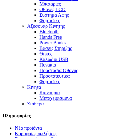
Μπαταριες
Οθονες LCD
Συστημα Αφης
Φορτιστες
Αξεσουαρ Κινητης
Bluetooth
Hands Free
Power Banks
Βασεις Στηριξης
Θηκες
Καλωδια USB
Πενακια
Προστασια Οθονης
Προστατευτικα
Φορτιστες
Κινητα
Καινουρια
Μεταχειρισμενα
Σταθερα
Πληροφορίες
Νέα προϊόντα
Κορυφαίες πωλήσεις