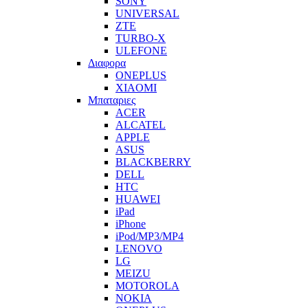
SONY
UNIVERSAL
ZTE
TURBO-X
ULEFONE
Διαφορα
ONEPLUS
XIAOMI
Μπαταριες
ACER
ALCATEL
APPLE
ASUS
BLACKBERRY
DELL
HTC
HUAWEI
iPad
iPhone
iPod/MP3/MP4
LENOVO
LG
MEIZU
MOTOROLA
NOKIA