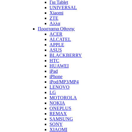
Για Tablet
UNIVERSAL
Xiaomi
ZTE
Αλλα
Προστασια Οθονης
ACER
ALCATEL
APPLE
ASUS
BLACKBERRY
HTC
HUAWEI
iPad
iPhone
iPod/MP3/MP4
LENOVO
LG
MOTOROLA
NOKIA
ONEPLUS
REMAX
SAMSUNG
SONY
XIAOMI