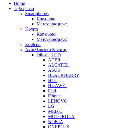
Home
Τηλεφωνια
Smartphones
Καινουρια
Μεταχειρισμενα
Κινητα
Καινουρια
Μεταχειρισμενα
Σταθερα
Ανταλλακτικα Κινητης
Οθονες LCD
ACER
ALCATEL
ASUS
BLACKBERRY
HTC
HUAWEI
iPad
iPhone
LENOVO
LG
MEIZU
MOTOROLA
NOKIA
ONEPLUS