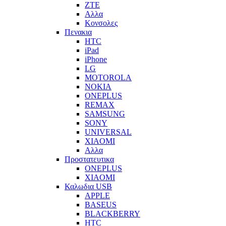
ZTE
Αλλα
Κονσολες
Πενακια
HTC
iPad
iPhone
LG
MOTOROLA
NOKIA
ONEPLUS
REMAX
SAMSUNG
SONY
UNIVERSAL
XIAOMI
Αλλα
Προστατευτικα
ONEPLUS
XIAOMI
Καλωδια USB
APPLE
BASEUS
BLACKBERRY
HTC