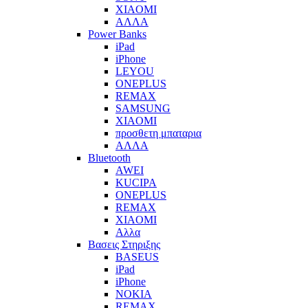
XIAOMI
ΑΛΛΑ
Power Banks
iPad
iPhone
LEYOU
ONEPLUS
REMAX
SAMSUNG
XIAOMI
προσθετη μπαταρια
ΑΛΛΑ
Bluetooth
AWEI
KUCIPA
ONEPLUS
REMAX
XIAOMI
Αλλα
Βασεις Στηριξης
BASEUS
iPad
iPhone
NOKIA
REMAX