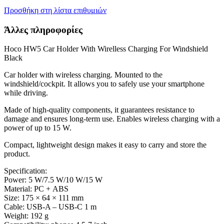
Προσθήκη στη λίστα επιθυμιών
Άλλες πληροφορίες
Hoco HW5 Car Holder With Wirelless Charging For Windshield
Black
Car holder with wireless charging. Mounted to the
windshield/cockpit. It allows you to safely use your smartphone
while driving.
Made of high-quality components, it guarantees resistance to
damage and ensures long-term use. Enables wireless charging with a
power of up to 15 W.
Compact, lightweight design makes it easy to carry and store the
product.
Specification:
Power:
5 W/7.5 W/10 W/15 W
Material:
PC +
ABS
Size:
175 × 64 × 111 mm
Cable:
USB
-A –
USB
-C 1 m
Weight:
192 g