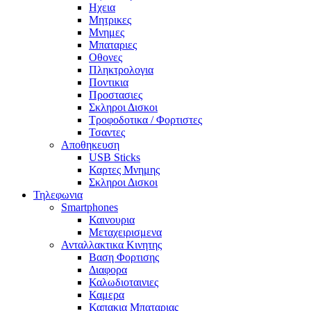
Ηχεια
Μητρικες
Μνημες
Μπαταριες
Οθονες
Πληκτρολογια
Ποντικια
Προστασιες
Σκληροι Δισκοι
Τροφοδοτικα / Φορτιστες
Τσαντες
Αποθηκευση
USB Sticks
Καρτες Μνημης
Σκληροι Δισκοι
Τηλεφωνια
Smartphones
Καινουρια
Μεταχειρισμενα
Ανταλλακτικα Κινητης
Βαση Φορτισης
Διαφορα
Καλωδιοταινιες
Καμερα
Καπακια Μπαταριας