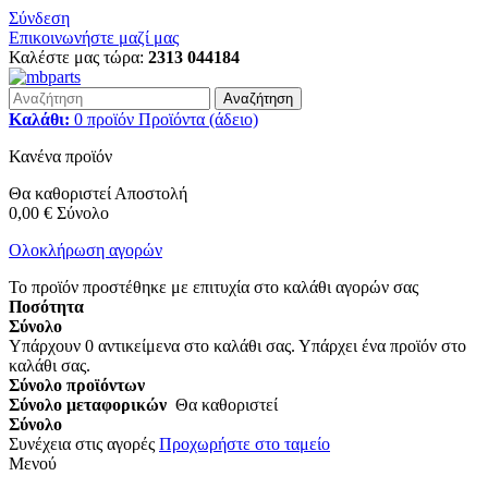
Σύνδεση
Επικοινωνήστε μαζί μας
Καλέστε μας τώρα:
2313 044184
Αναζήτηση
Καλάθι:
0
προϊόν
Προϊόντα
(άδειο)
Κανένα προϊόν
Θα καθοριστεί
Αποστολή
0,00 €
Σύνολο
Ολοκλήρωση αγορών
Το προϊόν προστέθηκε με επιτυχία στο καλάθι αγορών σας
Ποσότητα
Σύνολο
Υπάρχουν
0
αντικείμενα στο καλάθι σας.
Υπάρχει ένα προϊόν στο
καλάθι σας.
Σύνολο προϊόντων
Σύνολο μεταφορικών
Θα καθοριστεί
Σύνολο
Συνέχεια στις αγορές
Προχωρήστε στο ταμείο
Μενού