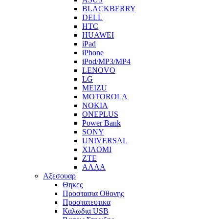
BLACKBERRY
DELL
HTC
HUAWEI
iPad
iPhone
iPod/MP3/MP4
LENOVO
LG
MEIZU
MOTOROLA
NOKIA
ONEPLUS
Power Bank
SONY
UNIVERSAL
XIAOMI
ZTE
ΑΛΛΑ
Αξεσουαρ
Θηκες
Προστασια Οθονης
Προστατευτικα
Καλωδια USB