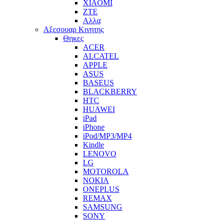
XIAOMI
ZTE
Αλλα
Αξεσουαρ Κινητης
Θηκες
ACER
ALCATEL
APPLE
ASUS
BASEUS
BLACKBERRY
HTC
HUAWEI
iPad
iPhone
iPod/MP3/MP4
Kindle
LENOVO
LG
MOTOROLA
NOKIA
ONEPLUS
REMAX
SAMSUNG
SONY