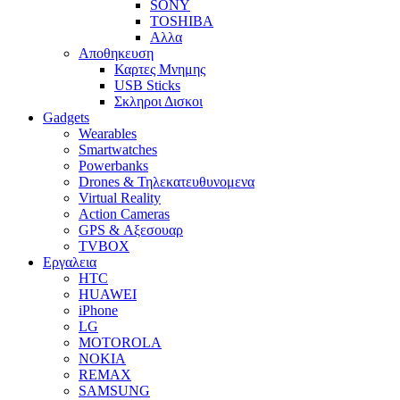
SONY
TOSHIBA
Αλλα
Αποθηκευση
Καρτες Μνημης
USB Sticks
Σκληροι Δισκοι
Gadgets
Wearables
Smartwatches
Powerbanks
Drones & Τηλεκατευθυνομενα
Virtual Reality
Action Cameras
GPS & Αξεσουαρ
TVBOX
Εργαλεια
HTC
HUAWEI
iPhone
LG
MOTOROLA
NOKIA
REMAX
SAMSUNG