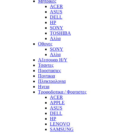
Μητρικες
ACER
ASUS
DELL
HP
SONY
TOSHIBA
Αλλα
Οθονες
SONY
Αλλα
Αξεσουαρ Η/Υ
Τσαντες
Προστασιες
Ποντικια
Πληκτρολογια
Ηχεια
Τροφοδοτικα / Φορτιστες
ACER
APPLE
ASUS
DELL
HP
LENOVO
SAMSUNG