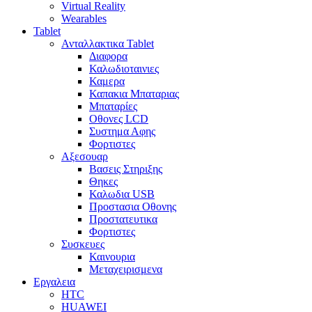
Virtual Reality
Wearables
Tablet
Ανταλλακτικα Tablet
Διαφορα
Καλωδιοταινιες
Καμερα
Καπακια Μπαταριας
Μπαταρίες
Οθονες LCD
Συστημα Αφης
Φορτιστες
Αξεσουαρ
Βασεις Στηριξης
Θηκες
Καλωδια USB
Προστασια Οθονης
Προστατευτικα
Φορτιστες
Συσκευες
Καινουρια
Μεταχειρισμενα
Εργαλεια
HTC
HUAWEI