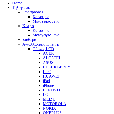
Home
Τηλεφωνια
Smartphones
Καινουρια
Μεταχειρισμενα
Κινητα
Καινουρια
Μεταχειρισμενα
Σταθερα
Ανταλλακτικα Κινητης
Οθονες LCD
ACER
ALCATEL
ASUS
BLACKBERRY
HTC
HUAWEI
iPad
iPhone
LENOVO
LG
MEIZU
MOTOROLA
NOKIA
ONEPLUS