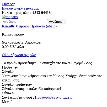
Σύνδεση
Επικοινωνήστε μαζί μας
Καλέστε μας τώρα:
2313 044184
Αναζήτηση
Καλάθι:
0
προϊόν
Προϊόντα
(άδειο)
Κανένα προϊόν
Θα καθοριστεί
Αποστολή
0,00 €
Σύνολο
Ολοκλήρωση αγορών
Το προϊόν προστέθηκε με επιτυχία στο καλάθι αγορών σας
Ποσότητα
Σύνολο
Υπάρχουν
0
αντικείμενα στο καλάθι σας.
Υπάρχει ένα προϊόν στο
καλάθι σας.
Σύνολο προϊόντων
Σύνολο μεταφορικών
Θα καθοριστεί
Σύνολο
Συνέχεια στις αγορές
Προχωρήστε στο ταμείο
Μενού