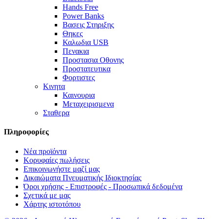
Hands Free
Power Banks
Βασεις Στηριξης
Θηκες
Καλωδια USB
Πενακια
Προστασια Οθονης
Προστατευτικα
Φορτιστες
Κινητα
Καινουρια
Μεταχειρισμενα
Σταθερα
Πληροφορίες
Νέα προϊόντα
Κορυφαίες πωλήσεις
Επικοινωνήστε μαζί μας
Δικαιώματα Πνευματικής Ιδιοκτησίας
Όροι χρήσης - Επιστροφές - Προσωπικά δεδομένα
Σχετικά με μας
Χάρτης ιστοτόπου