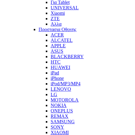
Για Tablet
UNIVERSAL
Xiaomi
ZTE
Αλλα
Προστασια Οθονης
ACER
ALCATEL
APPLE
ASUS
BLACKBERRY
HTC
HUAWEI
iPad
iPhone
iPod/MP3/MP4
LENOVO
LG
MOTOROLA
NOKIA
ONEPLUS
REMAX
SAMSUNG
SONY
XIAOMI