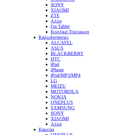
SONY
XIAOMI
ZTE
Αλλα
Για Tablet
Κινεζικα Τηλεφωνα
Καλωδιοταινιες
ALCATEL
ASUS
BLACKBERRY
HTC
iPad
iPhone
iPod/MP3/MP4
LG
MEIZU
MOTOROLA
NOKIA
ONEPLUS
SAMSUNG
SONY
XIAOMI
Αλλα
Καμερα
ONEPLUS