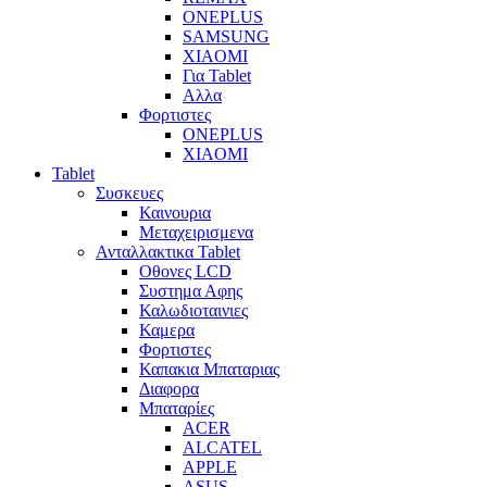
ONEPLUS
SAMSUNG
XIAOMI
Για Tablet
Αλλα
Φορτιστες
ONEPLUS
XIAOMI
Tablet
Συσκευες
Καινουρια
Μεταχειρισμενα
Ανταλλακτικα Tablet
Οθονες LCD
Συστημα Αφης
Καλωδιοταινιες
Καμερα
Φορτιστες
Καπακια Μπαταριας
Διαφορα
Μπαταρίες
ACER
ALCATEL
APPLE
ASUS