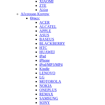
XIAOMI
ZTE
Αλλα
Αξεσουαρ Κινητης
Θηκες
ACER
ALCATEL
APPLE
ASUS
BASEUS
BLACKBERRY
HTC
HUAWEI
iPad
iPhone
iPod/MP3/MP4
Kindle
LENOVO
LG
MOTOROLA
NOKIA
ONEPLUS
REMAX
SAMSUNG
SONY