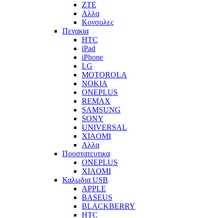
ZTE
Αλλα
Κονσολες
Πενακια
HTC
iPad
iPhone
LG
MOTOROLA
NOKIA
ONEPLUS
REMAX
SAMSUNG
SONY
UNIVERSAL
XIAOMI
Αλλα
Προστατευτικα
ONEPLUS
XIAOMI
Καλωδια USB
APPLE
BASEUS
BLACKBERRY
HTC