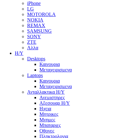
iPhone
LG
MOTOROLA
NOKIA
REMAX
SAMSUNG
SONY
ZTE
Αλλα
Η/Υ
Desktops
Καινουρια
Μεταχειρισμενα
Laptops
Καινουρια
Μεταχειρισμενα
Ανταλλακτικα H/Y
Ανεμιστηρες
Αξεσουαρ Η/Υ
Ηχεια
Μητρικες
Μνημες
Μπαταριες
Οθονες
Πληκτρολογια