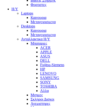
Βασεις Στηριξης
Φορτιστες
Η/Υ
Laptops
Καινουρια
Μεταχειρισμενα
Desktops
Καινουρια
Μεταχειρισμενα
Ανταλλακτικα H/Y
Μπαταριες
ACER
APPLE
ASUS
DELL
Fujitsu-Siemens
HP
LENOVO
SAMSUNG
SONY
TOSHIBA
Αλλα
Μνημες
Σκληροι Δισκοι
Ανεμιστηρες