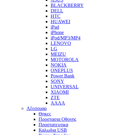
BLACKBERRY
DELL
HTC
HUAWEI
iPad
iPhone
iPod/MP3/MP4
LENOVO
LG
MEIZU
MOTOROLA
NOKIA
ONEPLUS
Power Bank
SONY
UNIVERSAL
XIAOMI
ZTE
ΑΛΛΑ
Αξεσουαρ
Θηκες
Προστασια Οθονης
Προστατευτικα
Καλωδια USB