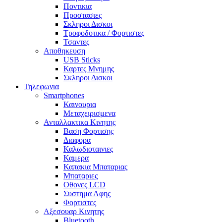
Ποντικια
Προστασιες
Σκληροι Δισκοι
Τροφοδοτικα / Φορτιστες
Τσαντες
Αποθηκευση
USB Sticks
Καρτες Μνημης
Σκληροι Δισκοι
Τηλεφωνια
Smartphones
Καινουρια
Μεταχειρισμενα
Ανταλλακτικα Κινητης
Βαση Φορτισης
Διαφορα
Καλωδιοταινιες
Καμερα
Καπακια Μπαταριας
Μπαταριες
Οθονες LCD
Συστημα Αφης
Φορτιστες
Αξεσουαρ Κινητης
Bluetooth