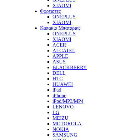
XIAOMI
Φορτιστες
ONEPLUS
XIAOMI
Καπακια Μπαταριας
ONEPLUS
XIAOMI
ACER
ALCATEL
APPLE
ASUS
BLACKBERRY
DELL
HTC
HUAWEI
iPad
iPhone
iPod/MP3/MP4
LENOVO
LG
MEIZU
MOTOROLA
NOKIA
SAMSUNG