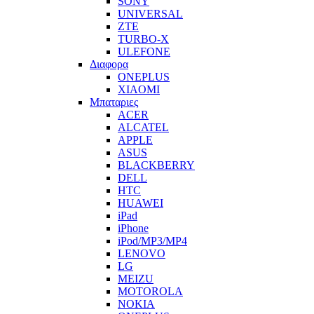
SONY
UNIVERSAL
ZTE
TURBO-X
ULEFONE
Διαφορα
ONEPLUS
XIAOMI
Μπαταριες
ACER
ALCATEL
APPLE
ASUS
BLACKBERRY
DELL
HTC
HUAWEI
iPad
iPhone
iPod/MP3/MP4
LENOVO
LG
MEIZU
MOTOROLA
NOKIA