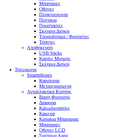
Μπαταριες
Οθονες
Πληκτρολογια
Ποντικια
Προστασιες
Σκληροι Δισκοι
Τροφοδοτικα / Φορτιστες
Τσαντες
Αποθηκευση
USB Sticks
Καρτες Μνημης
Σκληροι Δισκοι
Τηλεφωνια
Smartphones
Καινουρια
Μεταχειρισμενα
Ανταλλακτικα Κινητης
Βαση Φορτισης
Διαφορα
Καλωδιοταινιες
Καμερα
Καπακια Μπαταριας
Μπαταριες
Οθονες LCD
Συστημα Αφης