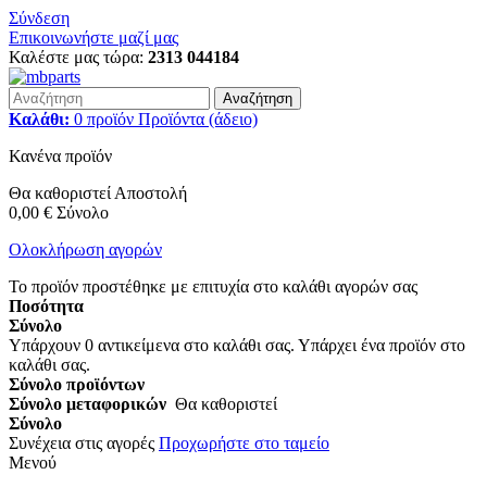
Σύνδεση
Επικοινωνήστε μαζί μας
Καλέστε μας τώρα:
2313 044184
Αναζήτηση
Καλάθι:
0
προϊόν
Προϊόντα
(άδειο)
Κανένα προϊόν
Θα καθοριστεί
Αποστολή
0,00 €
Σύνολο
Ολοκλήρωση αγορών
Το προϊόν προστέθηκε με επιτυχία στο καλάθι αγορών σας
Ποσότητα
Σύνολο
Υπάρχουν
0
αντικείμενα στο καλάθι σας.
Υπάρχει ένα προϊόν στο
καλάθι σας.
Σύνολο προϊόντων
Σύνολο μεταφορικών
Θα καθοριστεί
Σύνολο
Συνέχεια στις αγορές
Προχωρήστε στο ταμείο
Μενού