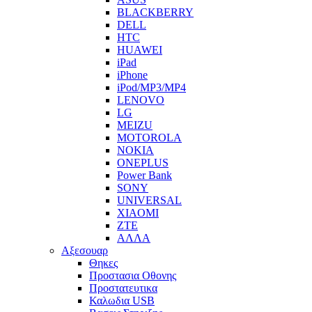
BLACKBERRY
DELL
HTC
HUAWEI
iPad
iPhone
iPod/MP3/MP4
LENOVO
LG
MEIZU
MOTOROLA
NOKIA
ONEPLUS
Power Bank
SONY
UNIVERSAL
XIAOMI
ZTE
ΑΛΛΑ
Αξεσουαρ
Θηκες
Προστασια Οθονης
Προστατευτικα
Καλωδια USB