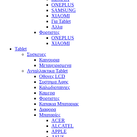
ONEPLUS
SAMSUNG
XIAOMI
Για Tablet
Αλλα
Φορτιστες
ONEPLUS
XIAOMI
Tablet
Συσκευες
Καινουρια
Μεταχειρισμενα
Ανταλλακτικα Tablet
Οθονες LCD
Συστημα Αφης
Καλωδιοταινιες
Καμερα
Φορτιστες
Καπακια Μπαταριας
Διαφορα
Μπαταρίες
ACER
ALCATEL
APPLE
ASUS