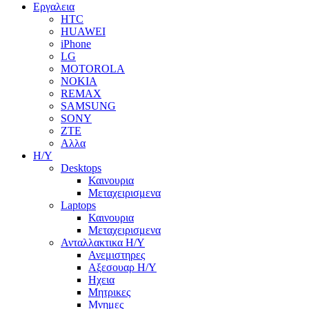
Εργαλεια
HTC
HUAWEI
iPhone
LG
MOTOROLA
NOKIA
REMAX
SAMSUNG
SONY
ZTE
Αλλα
Η/Υ
Desktops
Καινουρια
Μεταχειρισμενα
Laptops
Καινουρια
Μεταχειρισμενα
Ανταλλακτικα H/Y
Ανεμιστηρες
Αξεσουαρ Η/Υ
Ηχεια
Μητρικες
Μνημες