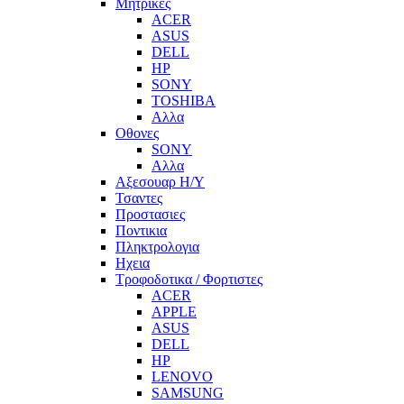
Μητρικες
ACER
ASUS
DELL
HP
SONY
TOSHIBA
Αλλα
Οθονες
SONY
Αλλα
Αξεσουαρ Η/Υ
Τσαντες
Προστασιες
Ποντικια
Πληκτρολογια
Ηχεια
Τροφοδοτικα / Φορτιστες
ACER
APPLE
ASUS
DELL
HP
LENOVO
SAMSUNG