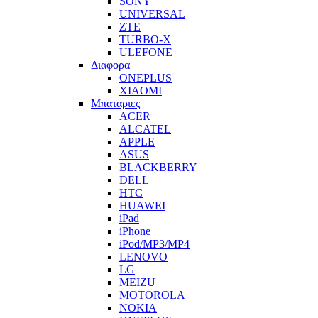
SONY
UNIVERSAL
ZTE
TURBO-X
ULEFONE
Διαφορα
ONEPLUS
XIAOMI
Μπαταριες
ACER
ALCATEL
APPLE
ASUS
BLACKBERRY
DELL
HTC
HUAWEI
iPad
iPhone
iPod/MP3/MP4
LENOVO
LG
MEIZU
MOTOROLA
NOKIA