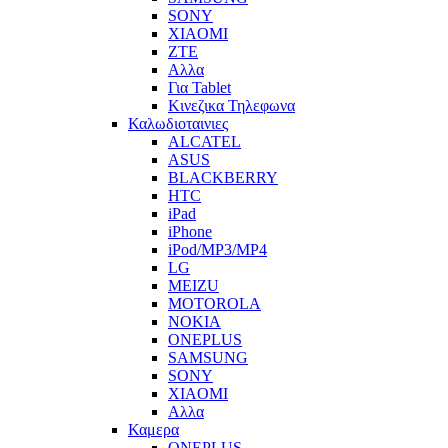
SONY
XIAOMI
ZTE
Αλλα
Για Tablet
Κινεζικα Τηλεφωνα
Καλωδιοταινιες
ALCATEL
ASUS
BLACKBERRY
HTC
iPad
iPhone
iPod/MP3/MP4
LG
MEIZU
MOTOROLA
NOKIA
ONEPLUS
SAMSUNG
SONY
XIAOMI
Αλλα
Καμερα
ONEPLUS