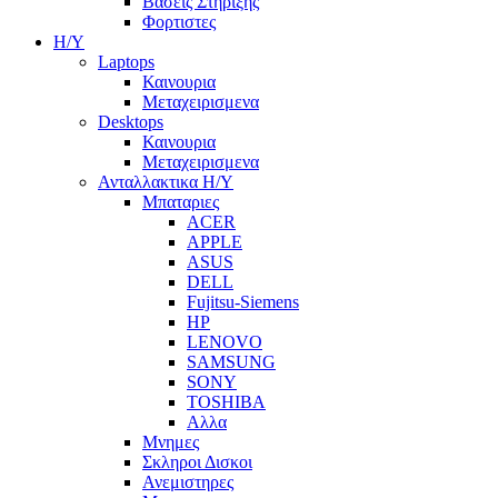
Βασεις Στηριξης
Φορτιστες
Η/Υ
Laptops
Καινουρια
Μεταχειρισμενα
Desktops
Καινουρια
Μεταχειρισμενα
Ανταλλακτικα H/Y
Μπαταριες
ACER
APPLE
ASUS
DELL
Fujitsu-Siemens
HP
LENOVO
SAMSUNG
SONY
TOSHIBA
Αλλα
Μνημες
Σκληροι Δισκοι
Ανεμιστηρες