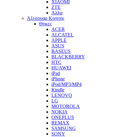
XIAOMI
ZTE
Αλλα
Αξεσουαρ Κινητης
Θηκες
ACER
ALCATEL
APPLE
ASUS
BASEUS
BLACKBERRY
HTC
HUAWEI
iPad
iPhone
iPod/MP3/MP4
Kindle
LENOVO
LG
MOTOROLA
NOKIA
ONEPLUS
REMAX
SAMSUNG
SONY