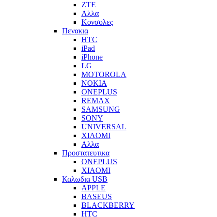
ZTE
Αλλα
Κονσολες
Πενακια
HTC
iPad
iPhone
LG
MOTOROLA
NOKIA
ONEPLUS
REMAX
SAMSUNG
SONY
UNIVERSAL
XIAOMI
Αλλα
Προστατευτικα
ONEPLUS
XIAOMI
Καλωδια USB
APPLE
BASEUS
BLACKBERRY
HTC