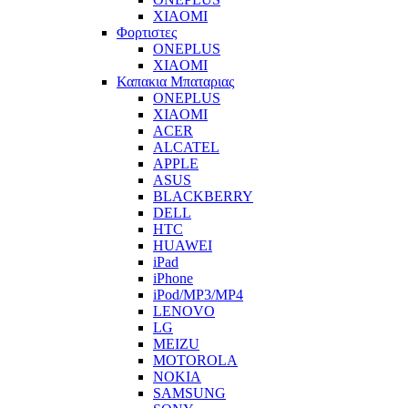
XIAOMI
Φορτιστες
ONEPLUS
XIAOMI
Καπακια Μπαταριας
ONEPLUS
XIAOMI
ACER
ALCATEL
APPLE
ASUS
BLACKBERRY
DELL
HTC
HUAWEI
iPad
iPhone
iPod/MP3/MP4
LENOVO
LG
MEIZU
MOTOROLA
NOKIA
SAMSUNG