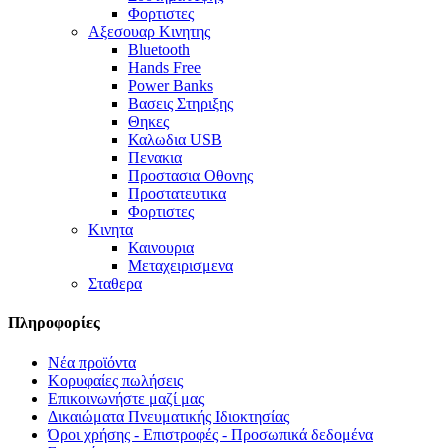
Φορτιστες
Αξεσουαρ Κινητης
Bluetooth
Hands Free
Power Banks
Βασεις Στηριξης
Θηκες
Καλωδια USB
Πενακια
Προστασια Οθονης
Προστατευτικα
Φορτιστες
Κινητα
Καινουρια
Μεταχειρισμενα
Σταθερα
Πληροφορίες
Νέα προϊόντα
Κορυφαίες πωλήσεις
Επικοινωνήστε μαζί μας
Δικαιώματα Πνευματικής Ιδιοκτησίας
Όροι χρήσης - Επιστροφές - Προσωπικά δεδομένα