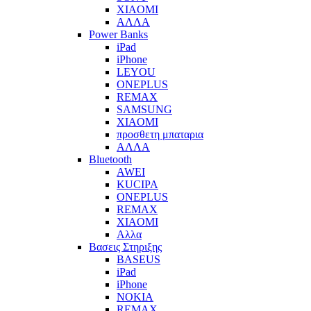
XIAOMI
ΑΛΛΑ
Power Banks
iPad
iPhone
LEYOU
ONEPLUS
REMAX
SAMSUNG
XIAOMI
προσθετη μπαταρια
ΑΛΛΑ
Bluetooth
AWEI
KUCIPA
ONEPLUS
REMAX
XIAOMI
Αλλα
Βασεις Στηριξης
BASEUS
iPad
iPhone
NOKIA
REMAX