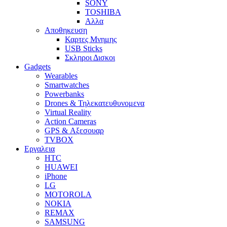
SONY
TOSHIBA
Αλλα
Αποθηκευση
Καρτες Μνημης
USB Sticks
Σκληροι Δισκοι
Gadgets
Wearables
Smartwatches
Powerbanks
Drones & Τηλεκατευθυνομενα
Virtual Reality
Action Cameras
GPS & Αξεσουαρ
TVBOX
Εργαλεια
HTC
HUAWEI
iPhone
LG
MOTOROLA
NOKIA
REMAX
SAMSUNG