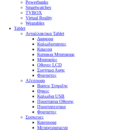
Powerbanks
Smartwatches
TVBOX
Virtual Reality
Wearables
Tablet
Ανταλλακτικα Tablet
Διαφορα
Καλωδιοταινιες
Καμερα
Καπακια Μπαταριας
Μπαταρίες
Οθονες LCD
Συστημα Αφης
Φορτιστες
Αξεσουαρ
Βασεις Στηριξης
Θηκες
Καλωδια USB
Προστασια Οθονης
Προστατευτικα
Φορτιστες
Συσκευες
Καινουρια
Μεταχειρισμενα