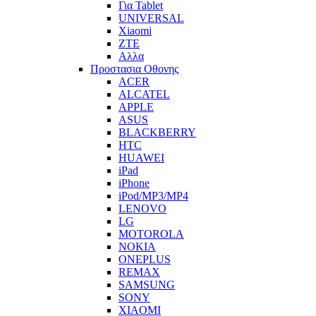
Για Tablet
UNIVERSAL
Xiaomi
ZTE
Αλλα
Προστασια Οθονης
ACER
ALCATEL
APPLE
ASUS
BLACKBERRY
HTC
HUAWEI
iPad
iPhone
iPod/MP3/MP4
LENOVO
LG
MOTOROLA
NOKIA
ONEPLUS
REMAX
SAMSUNG
SONY
XIAOMI