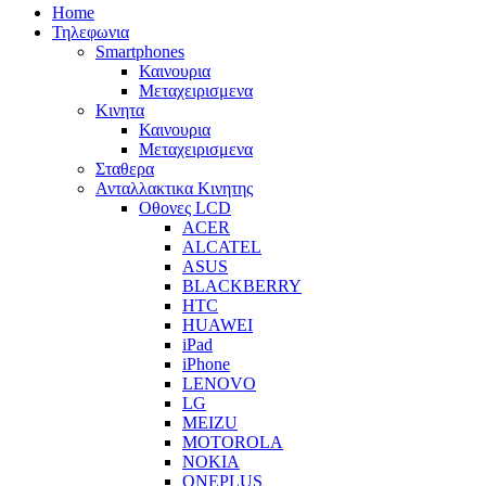
Home
Τηλεφωνια
Smartphones
Καινουρια
Μεταχειρισμενα
Κινητα
Καινουρια
Μεταχειρισμενα
Σταθερα
Ανταλλακτικα Κινητης
Οθονες LCD
ACER
ALCATEL
ASUS
BLACKBERRY
HTC
HUAWEI
iPad
iPhone
LENOVO
LG
MEIZU
MOTOROLA
NOKIA
ONEPLUS