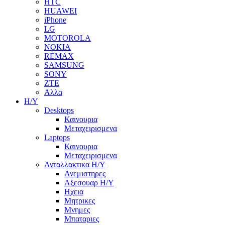
HTC
HUAWEI
iPhone
LG
MOTOROLA
NOKIA
REMAX
SAMSUNG
SONY
ZTE
Αλλα
Η/Υ
Desktops
Καινουρια
Μεταχειρισμενα
Laptops
Καινουρια
Μεταχειρισμενα
Ανταλλακτικα H/Y
Ανεμιστηρες
Αξεσουαρ Η/Υ
Ηχεια
Μητρικες
Μνημες
Μπαταριες