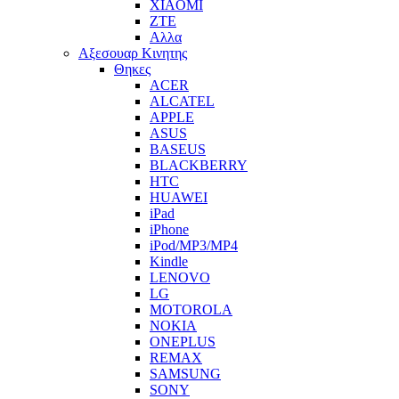
XIAOMI
ZTE
Αλλα
Αξεσουαρ Κινητης
Θηκες
ACER
ALCATEL
APPLE
ASUS
BASEUS
BLACKBERRY
HTC
HUAWEI
iPad
iPhone
iPod/MP3/MP4
Kindle
LENOVO
LG
MOTOROLA
NOKIA
ONEPLUS
REMAX
SAMSUNG
SONY