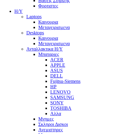
Βασεις Στηριξης
Φορτιστες
Η/Υ
Laptops
Καινουρια
Μεταχειρισμενα
Desktops
Καινουρια
Μεταχειρισμενα
Ανταλλακτικα H/Y
Μπαταριες
ACER
APPLE
ASUS
DELL
Fujitsu-Siemens
HP
LENOVO
SAMSUNG
SONY
TOSHIBA
Αλλα
Μνημες
Σκληροι Δισκοι
Ανεμιστηρες