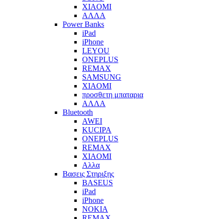
XIAOMI
ΑΛΛΑ
Power Banks
iPad
iPhone
LEYOU
ONEPLUS
REMAX
SAMSUNG
XIAOMI
προσθετη μπαταρια
ΑΛΛΑ
Bluetooth
AWEI
KUCIPA
ONEPLUS
REMAX
XIAOMI
Αλλα
Βασεις Στηριξης
BASEUS
iPad
iPhone
NOKIA
REMAX