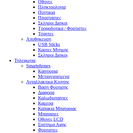
Οθονες
Πληκτρολογια
Ποντικια
Προστασιες
Σκληροι Δισκοι
Τροφοδοτικα / Φορτιστες
Τσαντες
Αποθηκευση
USB Sticks
Καρτες Μνημης
Σκληροι Δισκοι
Τηλεφωνια
Smartphones
Καινουρια
Μεταχειρισμενα
Ανταλλακτικα Κινητης
Βαση Φορτισης
Διαφορα
Καλωδιοταινιες
Καμερα
Καπακια Μπαταριας
Μπαταριες
Οθονες LCD
Συστημα Αφης
Φορτιστες