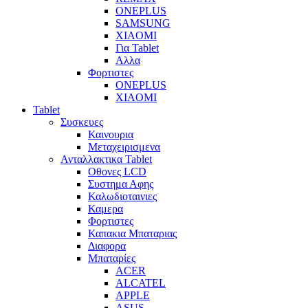
ONEPLUS
SAMSUNG
XIAOMI
Για Tablet
Αλλα
Φορτιστες
ONEPLUS
XIAOMI
Tablet
Συσκευες
Καινουρια
Μεταχειρισμενα
Ανταλλακτικα Tablet
Οθονες LCD
Συστημα Αφης
Καλωδιοταινιες
Καμερα
Φορτιστες
Καπακια Μπαταριας
Διαφορα
Μπαταρίες
ACER
ALCATEL
APPLE
ASUS