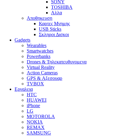
SONY
TOSHIBA
Αλλα
Αποθηκευση
Καρτες Μνημης
USB Sticks
Σκληροι Δισκοι
Gadgets
Wearables
Smartwatches
Powerbanks
Drones & Τηλεκατευθυνομενα
Virtual Reality
Action Cameras
GPS & Αξεσουαρ
TVBOX
Εργαλεια
HTC
HUAWEI
iPhone
LG
MOTOROLA
NOKIA
REMAX
SAMSUNG