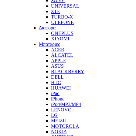
SONY
UNIVERSAL
ZTE
TURBO-X
ULEFONE
Διαφορα
ONEPLUS
XIAOMI
Μπαταριες
ACER
ALCATEL
APPLE
ASUS
BLACKBERRY
DELL
HTC
HUAWEI
iPad
iPhone
iPod/MP3/MP4
LENOVO
LG
MEIZU
MOTOROLA
NOKIA