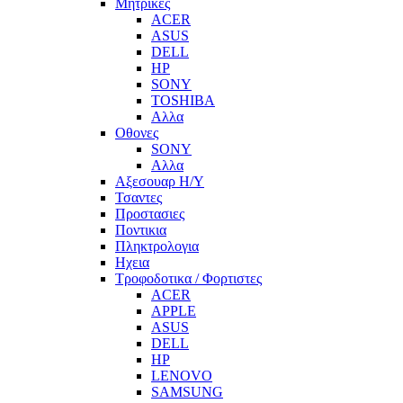
Μητρικες
ACER
ASUS
DELL
HP
SONY
TOSHIBA
Αλλα
Οθονες
SONY
Αλλα
Αξεσουαρ Η/Υ
Τσαντες
Προστασιες
Ποντικια
Πληκτρολογια
Ηχεια
Τροφοδοτικα / Φορτιστες
ACER
APPLE
ASUS
DELL
HP
LENOVO
SAMSUNG