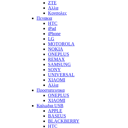
ZTE
Αλλα
Κονσολες
Πενακια
HTC
iPad
iPhone
LG
MOTOROLA
NOKIA
ONEPLUS
REMAX
SAMSUNG
SONY
UNIVERSAL
XIAOMI
Αλλα
Προστατευτικα
ONEPLUS
XIAOMI
Καλωδια USB
APPLE
BASEUS
BLACKBERRY
HTC