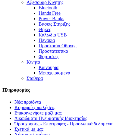
Αξεσουαρ Κινητης
Bluetooth
Hands Free
Power Banks
Βασεις Στηριξης
Θηκες
Καλωδια USB
Πενακια
Προστασια Οθονης
Προστατευτικα
Φορτιστες
Κινητα
Καινουρια
Μεταχειρισμενα
Σταθερα
Πληροφορίες
Νέα προϊόντα
Κορυφαίες πωλήσεις
Επικοινωνήστε μαζί μας
Δικαιώματα Πνευματικής Ιδιοκτησίας
Όροι χρήσης - Επιστροφές - Προσωπικά δεδομένα
Σχετικά με μας
Χάρτης ιστοτόπου