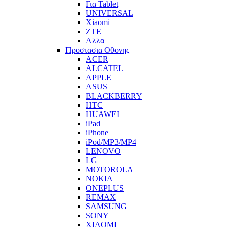
Για Tablet
UNIVERSAL
Xiaomi
ZTE
Αλλα
Προστασια Οθονης
ACER
ALCATEL
APPLE
ASUS
BLACKBERRY
HTC
HUAWEI
iPad
iPhone
iPod/MP3/MP4
LENOVO
LG
MOTOROLA
NOKIA
ONEPLUS
REMAX
SAMSUNG
SONY
XIAOMI