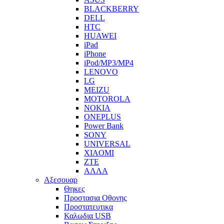
BLACKBERRY
DELL
HTC
HUAWEI
iPad
iPhone
iPod/MP3/MP4
LENOVO
LG
MEIZU
MOTOROLA
NOKIA
ONEPLUS
Power Bank
SONY
UNIVERSAL
XIAOMI
ZTE
ΑΛΛΑ
Αξεσουαρ
Θηκες
Προστασια Οθονης
Προστατευτικα
Καλωδια USB