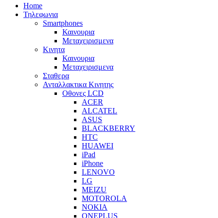
Home
Τηλεφωνια
Smartphones
Καινουρια
Μεταχειρισμενα
Κινητα
Καινουρια
Μεταχειρισμενα
Σταθερα
Ανταλλακτικα Κινητης
Οθονες LCD
ACER
ALCATEL
ASUS
BLACKBERRY
HTC
HUAWEI
iPad
iPhone
LENOVO
LG
MEIZU
MOTOROLA
NOKIA
ONEPLUS