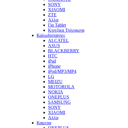
SONY
XIAOMI
ZTE
Αλλα
Για Tablet
Κινεζικα Τηλεφωνα
Καλωδιοταινιες
ALCATEL
ASUS
BLACKBERRY
HTC
iPad
iPhone
iPod/MP3/MP4
LG
MEIZU
MOTOROLA
NOKIA
ONEPLUS
SAMSUNG
SONY
XIAOMI
Αλλα
Καμερα
ONEPLUS