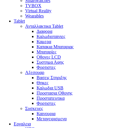
Smartwatches
TVBOX
Virtual Reality
Wearables
Tablet
Ανταλλακτικα Tablet
Διαφορα
Καλωδιοταινιες
Καμερα
Καπακια Μπαταριας
Μπαταρίες
Οθονες LCD
Συστημα Αφης
Φορτιστες
Αξεσουαρ
Βασεις Στηριξης
Θηκες
Καλωδια USB
Προστασια Οθονης
Προστατευτικα
Φορτιστες
Συσκευες
Καινουρια
Μεταχειρισμενα
Εργαλεια