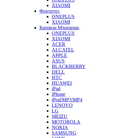
XIAOMI
Φορτιστες
ONEPLUS
XIAOMI
Καπακια Μπαταριας
ONEPLUS
XIAOMI
ACER
ALCATEL
APPLE
ASUS
BLACKBERRY
DELL
HTC
HUAWEI
iPad
iPhone
iPod/MP3/MP4
LENOVO
LG
MEIZU
MOTOROLA
NOKIA
SAMSUNG