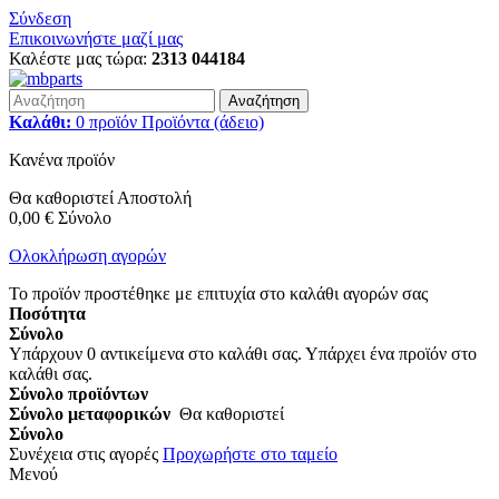
Σύνδεση
Επικοινωνήστε μαζί μας
Καλέστε μας τώρα:
2313 044184
Αναζήτηση
Καλάθι:
0
προϊόν
Προϊόντα
(άδειο)
Κανένα προϊόν
Θα καθοριστεί
Αποστολή
0,00 €
Σύνολο
Ολοκλήρωση αγορών
Το προϊόν προστέθηκε με επιτυχία στο καλάθι αγορών σας
Ποσότητα
Σύνολο
Υπάρχουν
0
αντικείμενα στο καλάθι σας.
Υπάρχει ένα προϊόν στο
καλάθι σας.
Σύνολο προϊόντων
Σύνολο μεταφορικών
Θα καθοριστεί
Σύνολο
Συνέχεια στις αγορές
Προχωρήστε στο ταμείο
Μενού