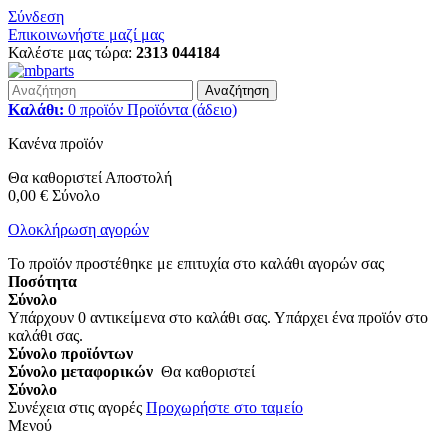
Σύνδεση
Επικοινωνήστε μαζί μας
Καλέστε μας τώρα:
2313 044184
Αναζήτηση
Καλάθι:
0
προϊόν
Προϊόντα
(άδειο)
Κανένα προϊόν
Θα καθοριστεί
Αποστολή
0,00 €
Σύνολο
Ολοκλήρωση αγορών
Το προϊόν προστέθηκε με επιτυχία στο καλάθι αγορών σας
Ποσότητα
Σύνολο
Υπάρχουν
0
αντικείμενα στο καλάθι σας.
Υπάρχει ένα προϊόν στο
καλάθι σας.
Σύνολο προϊόντων
Σύνολο μεταφορικών
Θα καθοριστεί
Σύνολο
Συνέχεια στις αγορές
Προχωρήστε στο ταμείο
Μενού