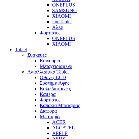
ONEPLUS
SAMSUNG
XIAOMI
Για Tablet
Αλλα
Φορτιστες
ONEPLUS
XIAOMI
Tablet
Συσκευες
Καινουρια
Μεταχειρισμενα
Ανταλλακτικα Tablet
Οθονες LCD
Συστημα Αφης
Καλωδιοταινιες
Καμερα
Φορτιστες
Καπακια Μπαταριας
Διαφορα
Μπαταρίες
ACER
ALCATEL
APPLE
ASUS