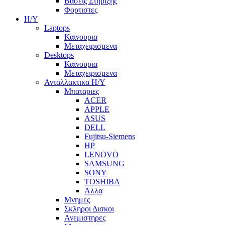
Βασεις Στηριξης
Φορτιστες
Η/Υ
Laptops
Καινουρια
Μεταχειρισμενα
Desktops
Καινουρια
Μεταχειρισμενα
Ανταλλακτικα H/Y
Μπαταριες
ACER
APPLE
ASUS
DELL
Fujitsu-Siemens
HP
LENOVO
SAMSUNG
SONY
TOSHIBA
Αλλα
Μνημες
Σκληροι Δισκοι
Ανεμιστηρες