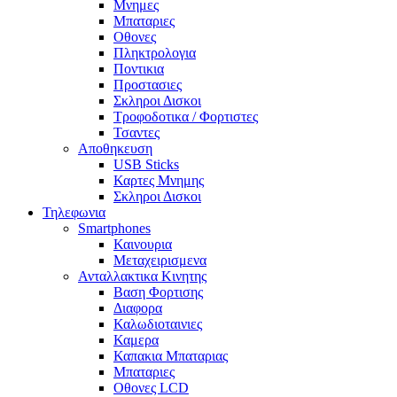
Μνημες
Μπαταριες
Οθονες
Πληκτρολογια
Ποντικια
Προστασιες
Σκληροι Δισκοι
Τροφοδοτικα / Φορτιστες
Τσαντες
Αποθηκευση
USB Sticks
Καρτες Μνημης
Σκληροι Δισκοι
Τηλεφωνια
Smartphones
Καινουρια
Μεταχειρισμενα
Ανταλλακτικα Κινητης
Βαση Φορτισης
Διαφορα
Καλωδιοταινιες
Καμερα
Καπακια Μπαταριας
Μπαταριες
Οθονες LCD