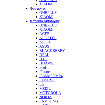
XIAOMI
Φορτιστες
ONEPLUS
XIAOMI
Καπακια Μπαταριας
ONEPLUS
XIAOMI
ACER
ALCATEL
APPLE
ASUS
BLACKBERRY
DELL
HTC
HUAWEI
iPad
iPhone
iPod/MP3/MP4
LENOVO
LG
MEIZU
MOTOROLA
NOKIA
SAMSUNG