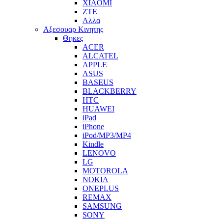
XIAOMI
ZTE
Αλλα
Αξεσουαρ Κινητης
Θηκες
ACER
ALCATEL
APPLE
ASUS
BASEUS
BLACKBERRY
HTC
HUAWEI
iPad
iPhone
iPod/MP3/MP4
Kindle
LENOVO
LG
MOTOROLA
NOKIA
ONEPLUS
REMAX
SAMSUNG
SONY