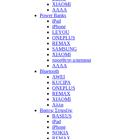
XIAOMI
ΑΛΛΑ
Power Banks
iPad
iPhone
LEYOU
ONEPLUS
REMAX
SAMSUNG
XIAOMI
προσθετη μπαταρια
ΑΛΛΑ
Bluetooth
AWEI
KUCIPA
ONEPLUS
REMAX
XIAOMI
Αλλα
Βασεις Στηριξης
BASEUS
iPad
iPhone
NOKIA
REMAX