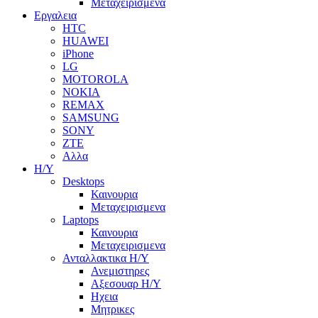
Μεταχειρισμενα
Εργαλεια
HTC
HUAWEI
iPhone
LG
MOTOROLA
NOKIA
REMAX
SAMSUNG
SONY
ZTE
Αλλα
Η/Υ
Desktops
Καινουρια
Μεταχειρισμενα
Laptops
Καινουρια
Μεταχειρισμενα
Ανταλλακτικα H/Y
Ανεμιστηρες
Αξεσουαρ Η/Υ
Ηχεια
Μητρικες