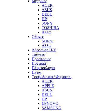
Μητρικες
ACER
ASUS
DELL
HP
SONY
TOSHIBA
Αλλα
Οθονες
SONY
Αλλα
Αξεσουαρ Η/Υ
Τσαντες
Προστασιες
Ποντικια
Πληκτρολογια
Ηχεια
Τροφοδοτικα / Φορτιστες
ACER
APPLE
ASUS
DELL
HP
LENOVO
SAMSUNG