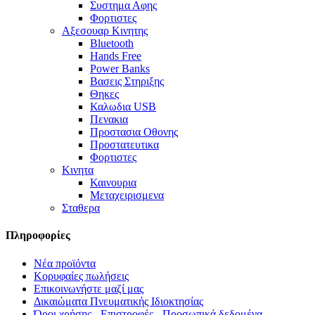
Συστημα Αφης
Φορτιστες
Αξεσουαρ Κινητης
Bluetooth
Hands Free
Power Banks
Βασεις Στηριξης
Θηκες
Καλωδια USB
Πενακια
Προστασια Οθονης
Προστατευτικα
Φορτιστες
Κινητα
Καινουρια
Μεταχειρισμενα
Σταθερα
Πληροφορίες
Νέα προϊόντα
Κορυφαίες πωλήσεις
Επικοινωνήστε μαζί μας
Δικαιώματα Πνευματικής Ιδιοκτησίας
Όροι χρήσης - Επιστροφές - Προσωπικά δεδομένα