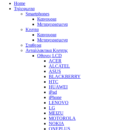
Home
Τηλεφωνια
Smartphones
Καινουρια
Μεταχειρισμενα
Κινητα
Καινουρια
Μεταχειρισμενα
Σταθερα
Ανταλλακτικα Κινητης
Οθονες LCD
ACER
ALCATEL
ASUS
BLACKBERRY
HTC
HUAWEI
iPad
iPhone
LENOVO
LG
MEIZU
MOTOROLA
NOKIA
ONEPLUS