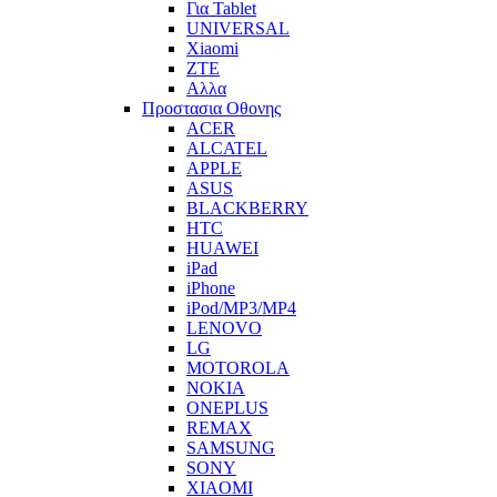
Για Tablet
UNIVERSAL
Xiaomi
ZTE
Αλλα
Προστασια Οθονης
ACER
ALCATEL
APPLE
ASUS
BLACKBERRY
HTC
HUAWEI
iPad
iPhone
iPod/MP3/MP4
LENOVO
LG
MOTOROLA
NOKIA
ONEPLUS
REMAX
SAMSUNG
SONY
XIAOMI