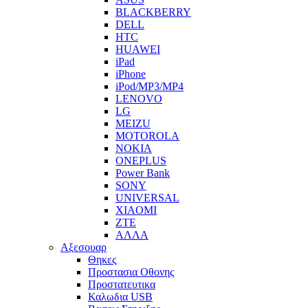
BLACKBERRY
DELL
HTC
HUAWEI
iPad
iPhone
iPod/MP3/MP4
LENOVO
LG
MEIZU
MOTOROLA
NOKIA
ONEPLUS
Power Bank
SONY
UNIVERSAL
XIAOMI
ZTE
ΑΛΛΑ
Αξεσουαρ
Θηκες
Προστασια Οθονης
Προστατευτικα
Καλωδια USB