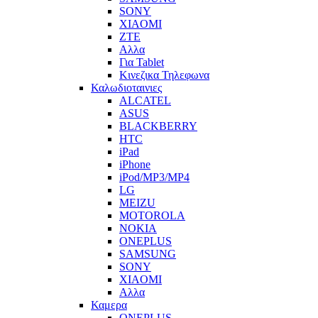
SONY
XIAOMI
ZTE
Αλλα
Για Tablet
Κινεζικα Τηλεφωνα
Καλωδιοταινιες
ALCATEL
ASUS
BLACKBERRY
HTC
iPad
iPhone
iPod/MP3/MP4
LG
MEIZU
MOTOROLA
NOKIA
ONEPLUS
SAMSUNG
SONY
XIAOMI
Αλλα
Καμερα
ONEPLUS