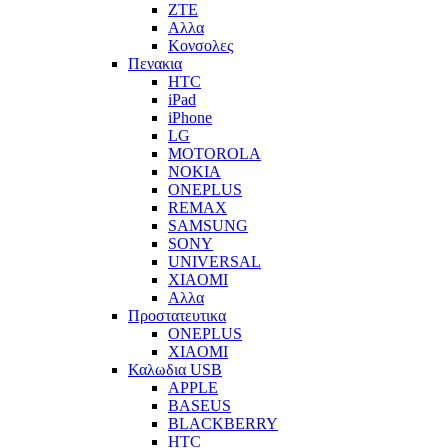
ZTE
Αλλα
Κονσολες
Πενακια
HTC
iPad
iPhone
LG
MOTOROLA
NOKIA
ONEPLUS
REMAX
SAMSUNG
SONY
UNIVERSAL
XIAOMI
Αλλα
Προστατευτικα
ONEPLUS
XIAOMI
Καλωδια USB
APPLE
BASEUS
BLACKBERRY
HTC