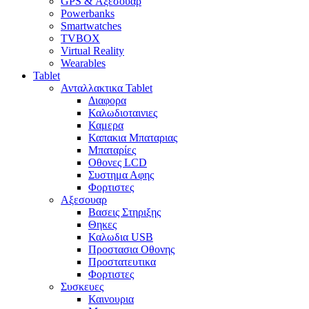
GPS & Αξεσουαρ
Powerbanks
Smartwatches
TVBOX
Virtual Reality
Wearables
Tablet
Ανταλλακτικα Tablet
Διαφορα
Καλωδιοταινιες
Καμερα
Καπακια Μπαταριας
Μπαταρίες
Οθονες LCD
Συστημα Αφης
Φορτιστες
Αξεσουαρ
Βασεις Στηριξης
Θηκες
Καλωδια USB
Προστασια Οθονης
Προστατευτικα
Φορτιστες
Συσκευες
Καινουρια