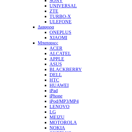
SONY
UNIVERSAL
ZTE
TURBO-X
ULEFONE
Διαφορα
ONEPLUS
XIAOMI
Μπαταριες
ACER
ALCATEL
APPLE
ASUS
BLACKBERRY
DELL
HTC
HUAWEI
iPad
iPhone
iPod/MP3/MP4
LENOVO
LG
MEIZU
MOTOROLA
NOKIA