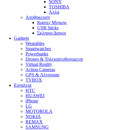
SONY
TOSHIBA
Αλλα
Αποθηκευση
Καρτες Μνημης
USB Sticks
Σκληροι Δισκοι
Gadgets
Wearables
Smartwatches
Powerbanks
Drones & Τηλεκατευθυνομενα
Virtual Reality
Action Cameras
GPS & Αξεσουαρ
TVBOX
Εργαλεια
HTC
HUAWEI
iPhone
LG
MOTOROLA
NOKIA
REMAX
SAMSUNG